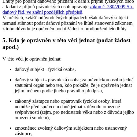
Lhůty pro podání daňového přiznání k dani z příjmů fyzických osob
a k dani z příjmů právnických osob upravuje
zákon č. 280/2009 Sb.,
daňový řád, ve znění pozdějších předpisů
.
V určitých, zvlášť odůvodněných případech však daňový subjekt
nemusí stihnout podat daňové přiznání ve lhůtě stanovené zákonem,
z toho důvodu je oprávněn podat žádost o prodloužení této lhůty.
5. Kdo je oprávněn v této věci jednat (podat žádost
apod.)
V této věci je oprávněn jednat:
daňový subjekt - fyzická osoba,
daňový subjekt - právnická osoba; za právnickou osobu jedná
statutární orgán nebo ten, kdo prokáže, že je oprávněn jednat
jejím jménem podle jiného právního předpisu,
zákonný zástupce nebo opatrovník fyzické osoby, která
nemůže před správcem daně jednat z důvodu omezené
svéprávnosti (zejm. pro nedostatek věku nebo z důvodu jejího
omezení soudem),
zmocněnec zvolený daňovým subjektem nebo ustanovený
zástupce,