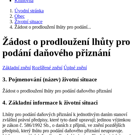
Knihovna
Úvodní stránka
Obec
Životní situace
Žádost o prodloužení lhůty pro podání...
Žádost o prodloužení lhůty pro
podání daňového přiznání
Základní znění
Rozšířené znění
Úplné znění
3. Pojmenování (název) životní situace
Žádost o prodloužení lhůty pro podání daňového přiznání
4. Základní informace k životní situaci
Lhůty pro podání daňových přiznání k jednotlivým daním stanoví
zvláštní právní předpisy, které tyto daně upravují; jedinou výjimkou
je zákon č. 586/1992 Sb., o daních z příjmů, ve znění pozdějších
předpisů, který lhůtu pro podání daňového přiznání neupravuje.