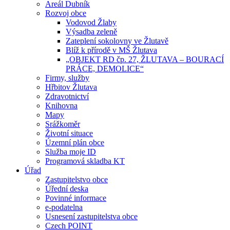
Areál Dubník
Rozvoj obce
Vodovod Žlaby
Výsadba zeleně
Zateplení sokolovny ve Žlutavě
Blíž k přírodě v MŠ Žlutava
„OBJEKT RD čp. 27, ŽLUTAVA – BOURACÍ
PRÁCE, DEMOLICE“
Firmy, služby
Hřbitov Žlutava
Zdravotnictví
Knihovna
Mapy
Srážkoměr
Životní situace
Územní plán obce
Služba moje ID
Programová skladba KT
Úřad
Zastupitelstvo obce
Úřední deska
Povinné informace
e-podatelna
Usnesení zastupitelstva obce
Czech POINT