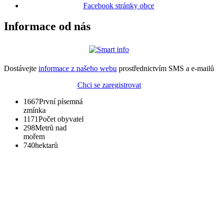
Facebook stránky obce
Informace od nás
Dostávejte
informace z našeho webu
prostřednictvím SMS a e-mailů
Chci se zaregistrovat
1667
První písemná
zmínka
1171
Počet obyvatel
298
Metrů nad
mořem
740
hektarů