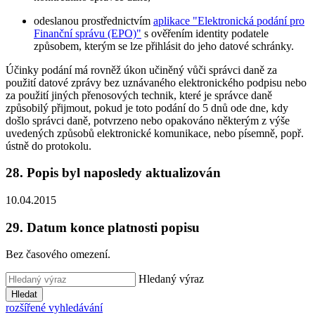
odeslanou prostřednictvím
aplikace "Elektronická podání pro
Finanční správu (EPO)"
s ověřením identity podatele
způsobem, kterým se lze přihlásit do jeho datové schránky.
Účinky podání má rovněž úkon učiněný vůči správci daně za
použití datové zprávy bez uznávaného elektronického podpisu nebo
za použití jiných přenosových technik, které je správce daně
způsobilý přijmout, pokud je toto podání do 5 dnů ode dne, kdy
došlo správci daně, potvrzeno nebo opakováno některým z výše
uvedených způsobů elektronické komunikace, nebo písemně, popř.
ústně do protokolu.
28. Popis byl naposledy aktualizován
10.04.2015
29. Datum konce platnosti popisu
Bez časového omezení.
Hledaný výraz
Hledat
rozšířené vyhledávání