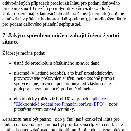
odůvodněných případech prodloužit lhůtu pro podání daňového
přiznání až na 10 měsíců po uplynutí zdaňovacího období.
U daní, které mají zdaňovací období kratší než jeden rok (nepřímé
daně - daň z přidané hodnoty a daň spotřební), je prodloužení lhůty
pro podání daňového přiznání nepřípustné.
7. Jakým způsobem můžete zahájit řešení životní
situace
Žádost je možné podat:
ústně do protokolu
u příslušného správce daně,
písemně (v listinné podobě)
, a to buď prostřednictvím
provozovatele poštovních služeb, nebo osobně přímo u
správce daně; písemná podání musí být vlastnoručně
podepsána osobou, která podání činí, nebo
elektronicky
(blíže viz bod 16) za použití
aplikace
"Elektronická podání pro Finanční správu (EPO)"
, popř.
prostřednictvím datové schránky.
Ze žádosti musí být patrno - kdo ji činí, jaká konkrétní lhůta pro
podání daňového přiznání má být prodloužena (tj. zejména k jaké
dani, k jakému zdaňovacímu období, popř. případu se vztahuje), o