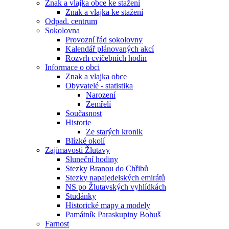
Znak a vlajka obce ke stažení
Znak a vlajka ke stažení
Odpad. centrum
Sokolovna
Provozní řád sokolovny
Kalendář plánovaných akcí
Rozvrh cvičebních hodin
Informace o obci
Znak a vlajka obce
Obyvatelé - statistika
Narození
Zemřelí
Současnost
Historie
Ze starých kronik
Blízké okolí
Zajímavosti Žlutavy
Sluneční hodiny
Stezky Branou do Chřibů
Stezky napajedelských emirátů
NS po Žlutavských vyhlídkách
Studánky
Historické mapy a modely
Památník Paraskupiny Bohuš
Farnost