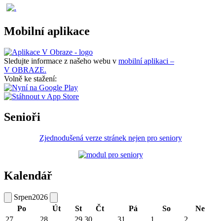
Mobilní aplikace
Sledujte informace z našeho webu v
mobilní aplikaci –
V OBRAZE.
Volně ke stažení:
Senioři
Zjednodušená verze stránek nejen pro seniory
Kalendář
Srpen
2026
Po
Út
St
Čt
Pá
So
Ne
27
28
29
30
31
1
2