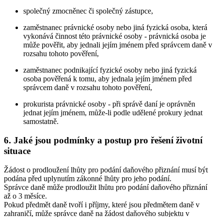
společný zmocněnec či společný zástupce,
zaměstnanec právnické osoby nebo jiná fyzická osoba, která
vykonává činnost této právnické osoby - právnická osoba je
může pověřit, aby jednali jejím jménem před správcem daně v
rozsahu tohoto pověření,
zaměstnanec podnikající fyzické osoby nebo jiná fyzická
osoba pověřená k tomu, aby jednala jejím jménem před
správcem daně v rozsahu tohoto pověření,
prokurista právnické osoby - při správě daní je oprávněn
jednat jejím jménem, může-li podle udělené prokury jednat
samostatně.
6. Jaké jsou podmínky a postup pro řešení životní
situace
Žádost o prodloužení lhůty pro podání daňového přiznání musí být
podána před uplynutím zákonné lhůty pro jeho podání.
Správce daně může prodloužit lhůtu pro podání daňového přiznání
až o 3 měsíce.
Pokud předmět daně tvoří i příjmy, které jsou předmětem daně v
zahraničí, může správce daně na žádost daňového subjektu v