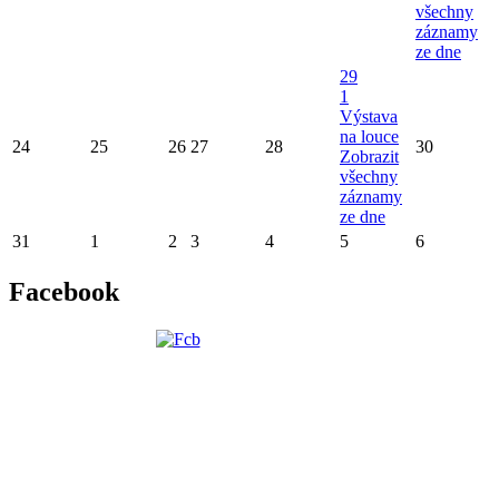
všechny
záznamy
ze dne
29
1
Výstava
na louce
24
25
26
27
28
30
Zobrazit
všechny
záznamy
ze dne
31
1
2
3
4
5
6
Facebook