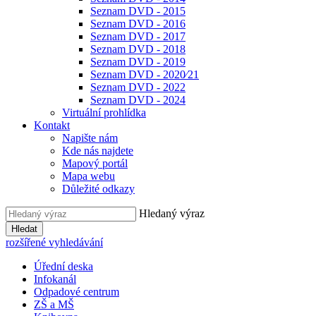
Seznam DVD - 2015
Seznam DVD - 2016
Seznam DVD - 2017
Seznam DVD - 2018
Seznam DVD - 2019
Seznam DVD - 2020⁄21
Seznam DVD - 2022
Seznam DVD - 2024
Virtuální prohlídka
Kontakt
Napište nám
Kde nás najdete
Mapový portál
Mapa webu
Důležité odkazy
Hledaný výraz
Hledat
rozšířené vyhledávání
Úřední deska
Infokanál
Odpadové centrum
ZŠ a MŠ