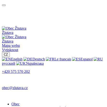
Žlutava
Žlutava
Mapa webu
Vytisknout
CZ
English
Deutsch
Le français
Espanol
русский
Українська
+420 575 570 202
obec@zlutava.cz
Obec