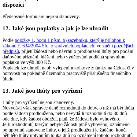
dispozici
Předepsané formuláře nejsou stanoveny.
12. Jaké jsou poplatky a jak je lze uhradit
Podle
položky 1, bodu 1 písm. b) sazebníku, který je přílohou k
zákonu č. 634/2004 Sb., o správních poplatcích, ve znění pozdějších
předpisů
, přijetí žádosti nebo návrhu o prodloužení lhůty pro podání
daňového přiznání, hlášení nebo vyúčtování podléhá správnímu
poplatku ve výši 300 Kč.
Poplatek lze uhradit např. vylepením kolkové známky na žádost či v
hotovosti na pokladně územního pracoviště příslušného finančního
úřadu.
13. Jaké jsou lhůty pro vyřízení
Lhůty pro vyřízení nejsou stanoveny.
Nevydá-li však správce daně rozhodnutí do doby, o niž má být lhůta
podle žádosti prodloužena, nebo nevydá-li rozhodnutí do 30 dnů
ode dne, kdy žádost obdržel, platí, že žádosti bylo vyhověno.
Je-li rozhodnutí, kterým nebylo žádosti plně vyhověno, oznámeno
po uplynutí stanovené lhůty, o jejíž prodloužení je žádáno, končí
běh této lhůty uplynutím tolika dnů po oznámení tohoto rozhodnutí,