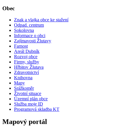
Obec
Znak a vlajka obce ke stažení
Odpad. centrum
Sokolovna
Informace o obci
Zajímavosti Žlutavy
Farnost
Areál Dubník
Rozvoj obce
Firmy, služby
Hřbitov Žlutava
Zdravotnictví
Knihovna
Mapy
Srážkoměr
Životní situace
Územní plán obce
Služba moje ID
Programová skladba KT
Mapový portál