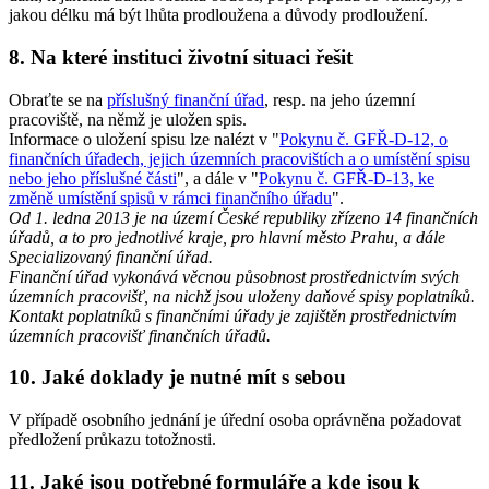
jakou délku má být lhůta prodloužena a důvody prodloužení.
8. Na které instituci životní situaci řešit
Obraťte se na
příslušný finanční úřad
, resp. na jeho územní
pracoviště, na němž je uložen spis.
Informace o uložení spisu lze nalézt v "
Pokynu č. GFŘ-D-12, o
finančních úřadech, jejich územních pracovištích a o umístění spisu
nebo jeho příslušné části
", a dále v "
Pokynu č. GFŘ-D-13, ke
změně umístění spisů v rámci finančního úřadu
".
Od 1. ledna 2013 je na území České republiky zřízeno 14 finančních
úřadů, a to pro jednotlivé kraje, pro hlavní město Prahu, a dále
Specializovaný finanční úřad.
Finanční úřad vykonává věcnou působnost prostřednictvím svých
územních pracovišť, na nichž jsou uloženy daňové spisy poplatníků.
Kontakt poplatníků s finančními úřady je zajištěn prostřednictvím
územních pracovišť finančních úřadů.
10. Jaké doklady je nutné mít s sebou
V případě osobního jednání je úřední osoba oprávněna požadovat
předložení průkazu totožnosti.
11. Jaké jsou potřebné formuláře a kde jsou k