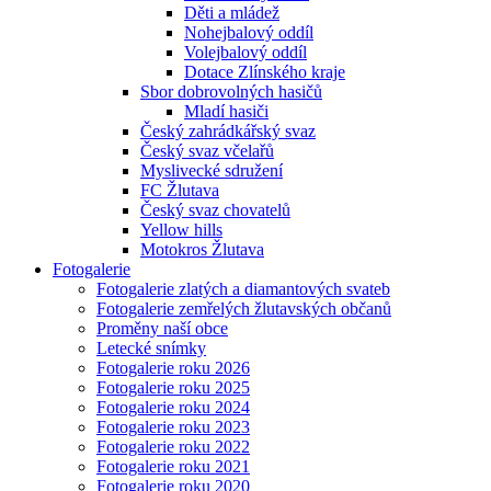
Děti a mládež
Nohejbalový oddíl
Volejbalový oddíl
Dotace Zlínského kraje
Sbor dobrovolných hasičů
Mladí hasiči
Český zahrádkářský svaz
Český svaz včelařů
Myslivecké sdružení
FC Žlutava
Český svaz chovatelů
Yellow hills
Motokros Žlutava
Fotogalerie
Fotogalerie zlatých a diamantových svateb
Fotogalerie zemřelých žlutavských občanů
Proměny naší obce
Letecké snímky
Fotogalerie roku 2026
Fotogalerie roku 2025
Fotogalerie roku 2024
Fotogalerie roku 2023
Fotogalerie roku 2022
Fotogalerie roku 2021
Fotogalerie roku 2020