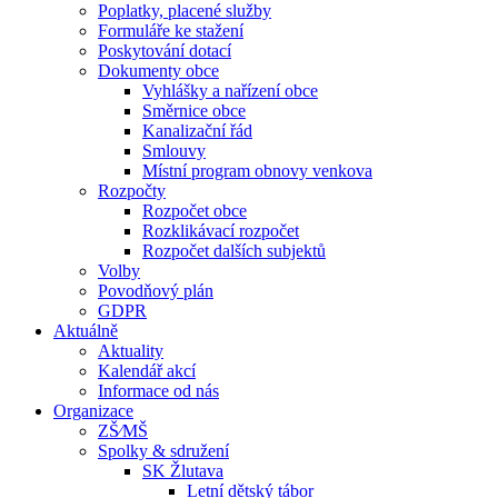
Poplatky, placené služby
Formuláře ke stažení
Poskytování dotací
Dokumenty obce
Vyhlášky a nařízení obce
Směrnice obce
Kanalizační řád
Smlouvy
Místní program obnovy venkova
Rozpočty
Rozpočet obce
Rozklikávací rozpočet
Rozpočet dalších subjektů
Volby
Povodňový plán
GDPR
Aktuálně
Aktuality
Kalendář akcí
Informace od nás
Organizace
ZŠ⁄MŠ
Spolky & sdružení
SK Žlutava
Letní dětský tábor