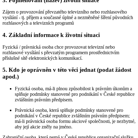
3. Pojmenování (název) životní situace
Zájem o provozování převzatého televizního nebo rozhlasového
vysílání - tj. příjem a současné úplné a nezměněné šíření původních
rozhlasových a televizních programů
4. Základní informace k životní situaci
Fyzická / právnická osoba chce provozovat televizní nebo
rozhlasové vysílání s převzatým programem prostřednictvím
příslušné sítě elektronických komunikací.
5. Kdo je oprávněn v této věci jednat (podat žádost
apod.)
Fyzická osoba, má-li plnou způsobilost k právním úkonům a
splňuje podmínky stanovené pro podnikání v České republice
zvláštním právním předpisem.
Právnická osoba, která splňuje podmínky stanovené pro
podnikání v České republice zvláštním právním předpisem;
má-li právnická osoba formu akciové společnosti, je nezbytné,
aby její akcie zněly na jméno.
Zahraniční osoba, která nemá v České republice organizační složku