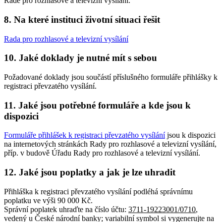
Radě pro rozhlasové a televizní vysílání.
8. Na které instituci životní situaci řešit
Rada pro rozhlasové a televizní vysílání
10. Jaké doklady je nutné mít s sebou
Požadované doklady jsou součástí příslušného formuláře přihlášky k
registraci převzatého vysílání.
11. Jaké jsou potřebné formuláře a kde jsou k
dispozici
Formuláře přihlášek k registraci převzatého vysílání
jsou k dispozici
na internetových stránkách Rady pro rozhlasové a televizní vysílání,
příp. v budově Úřadu Rady pro rozhlasové a televizní vysílání.
12. Jaké jsou poplatky a jak je lze uhradit
Přihláška k registraci převzatého vysílání podléhá správnímu
poplatku ve výši 90 000 Kč.
Správní poplatek uhraďte na číslo účtu:
3711-19223001/0710
,
vedený u České národní banky; variabilní symbol si vygenerujte na