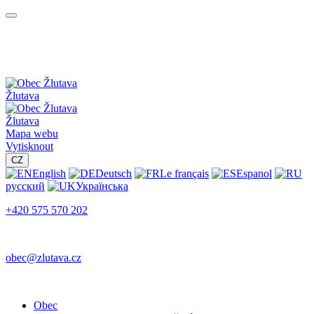
Žlutava
Žlutava
Mapa webu
Vytisknout
CZ
English
Deutsch
Le français
Espanol
русский
Українська
+420 575 570 202
obec@zlutava.cz
Obec