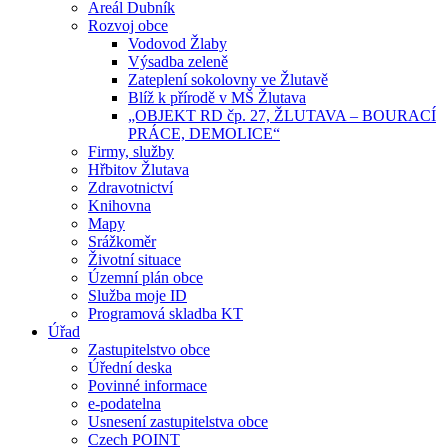
Areál Dubník
Rozvoj obce
Vodovod Žlaby
Výsadba zeleně
Zateplení sokolovny ve Žlutavě
Blíž k přírodě v MŠ Žlutava
„OBJEKT RD čp. 27, ŽLUTAVA – BOURACÍ
PRÁCE, DEMOLICE“
Firmy, služby
Hřbitov Žlutava
Zdravotnictví
Knihovna
Mapy
Srážkoměr
Životní situace
Územní plán obce
Služba moje ID
Programová skladba KT
Úřad
Zastupitelstvo obce
Úřední deska
Povinné informace
e-podatelna
Usnesení zastupitelstva obce
Czech POINT