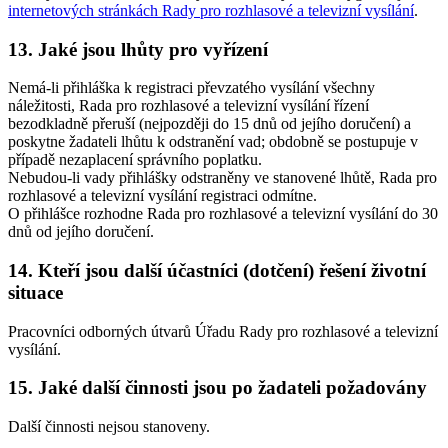
internetových stránkách Rady pro rozhlasové a televizní vysílání
.
13. Jaké jsou lhůty pro vyřízení
Nemá-li přihláška k registraci převzatého vysílání všechny
náležitosti, Rada pro rozhlasové a televizní vysílání řízení
bezodkladně přeruší (nejpozději do 15 dnů od jejího doručení) a
poskytne žadateli lhůtu k odstranění vad; obdobně se postupuje v
případě nezaplacení správního poplatku.
Nebudou-li vady přihlášky odstraněny ve stanovené lhůtě, Rada pro
rozhlasové a televizní vysílání registraci odmítne.
O přihlášce rozhodne Rada pro rozhlasové a televizní vysílání do 30
dnů od jejího doručení.
14. Kteří jsou další účastníci (dotčení) řešení životní
situace
Pracovníci odborných útvarů Úřadu Rady pro rozhlasové a televizní
vysílání.
15. Jaké další činnosti jsou po žadateli požadovány
Další činnosti nejsou stanoveny.