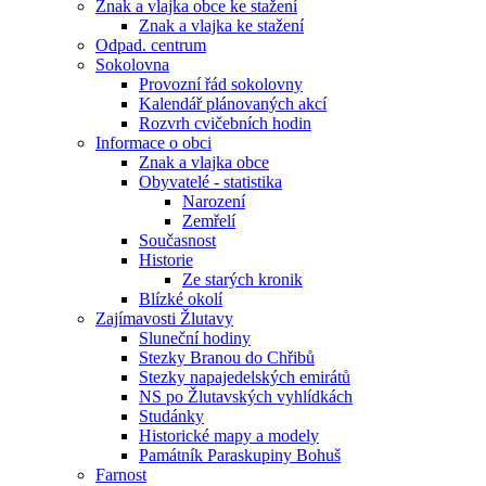
Znak a vlajka obce ke stažení
Znak a vlajka ke stažení
Odpad. centrum
Sokolovna
Provozní řád sokolovny
Kalendář plánovaných akcí
Rozvrh cvičebních hodin
Informace o obci
Znak a vlajka obce
Obyvatelé - statistika
Narození
Zemřelí
Současnost
Historie
Ze starých kronik
Blízké okolí
Zajímavosti Žlutavy
Sluneční hodiny
Stezky Branou do Chřibů
Stezky napajedelských emirátů
NS po Žlutavských vyhlídkách
Studánky
Historické mapy a modely
Památník Paraskupiny Bohuš
Farnost