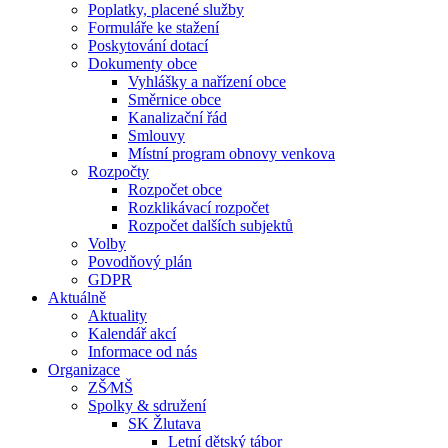
Poplatky, placené služby
Formuláře ke stažení
Poskytování dotací
Dokumenty obce
Vyhlášky a nařízení obce
Směrnice obce
Kanalizační řád
Smlouvy
Místní program obnovy venkova
Rozpočty
Rozpočet obce
Rozklikávací rozpočet
Rozpočet dalších subjektů
Volby
Povodňový plán
GDPR
Aktuálně
Aktuality
Kalendář akcí
Informace od nás
Organizace
ZŠ⁄MŠ
Spolky & sdružení
SK Žlutava
Letní dětský tábor