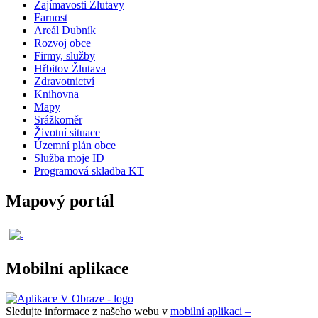
Zajímavosti Žlutavy
Farnost
Areál Dubník
Rozvoj obce
Firmy, služby
Hřbitov Žlutava
Zdravotnictví
Knihovna
Mapy
Srážkoměr
Životní situace
Územní plán obce
Služba moje ID
Programová skladba KT
Mapový portál
Mobilní aplikace
Sledujte informace z našeho webu v
mobilní aplikaci –