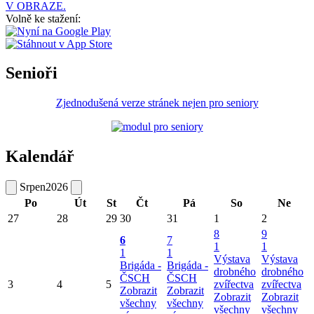
V OBRAZE.
Volně ke stažení:
Senioři
Zjednodušená verze stránek nejen pro seniory
Kalendář
Srpen
2026
Po
Út
St
Čt
Pá
So
Ne
27
28
29
30
31
1
2
8
9
6
7
1
1
1
1
Výstava
Výstava
Brigáda -
Brigáda -
drobného
drobného
ČSCH
ČSCH
3
4
5
zvířectva
zvířectva
Zobrazit
Zobrazit
Zobrazit
Zobrazit
všechny
všechny
všechny
všechny