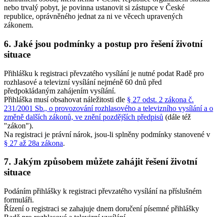
nebo trvalý pobyt, je povinna ustanovit si zástupce v České
republice, oprávněného jednat za ni ve věcech upravených
zákonem.
6. Jaké jsou podmínky a postup pro řešení životní
situace
Přihlášku k registraci převzatého vysílání je nutné podat Radě pro
rozhlasové a televizní vysílání nejméně 60 dnů před
předpokládaným zahájením vysílání.
Přihláška musí obsahovat náležitosti dle
§ 27 odst. 2 zákona č.
231/2001 Sb., o provozování rozhlasového a televizního vysílání a o
změně dalších zákonů, ve znění pozdějších předpisů
(dále též
"zákon").
Na registraci je právní nárok, jsou-li splněny podmínky stanovené v
§ 27 až 28a zákona
.
7. Jakým způsobem můžete zahájit řešení životní
situace
Podáním přihlášky k registraci převzatého vysílání na příslušném
formuláři.
Řízení o registraci se zahajuje dnem doručení písemné přihlášky