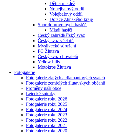
Děti a mládež
Nohejbalový oddíl
Volejbalový oddíl
Dotace Zlínského kraje
Sbor dobrovolných hasičů
Mladí hasiči
Český zahrádkářský svaz
Český svaz včelařů
Myslivecké sdružení
FC Žlutava
Český svaz chovatelů
Yellow hills
Motokros Žlutava
Fotogalerie
Fotogalerie zlatých a diamantových svateb
Fotogalerie zemřelých žlutavských občanů
Proměny naší obce
Letecké snímky
Fotogalerie roku 2026
Fotogalerie roku 2025
Fotogalerie roku 2024
Fotogalerie roku 2023
Fotogalerie roku 2022
Fotogalerie roku 2021
Fotogalerie roku 2020