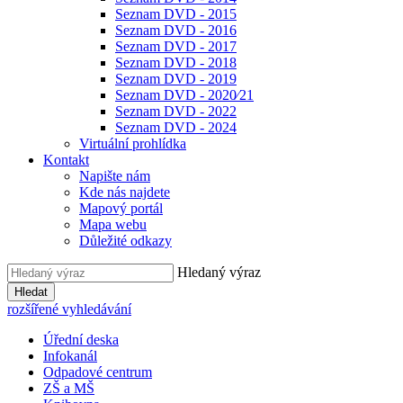
Seznam DVD - 2015
Seznam DVD - 2016
Seznam DVD - 2017
Seznam DVD - 2018
Seznam DVD - 2019
Seznam DVD - 2020⁄21
Seznam DVD - 2022
Seznam DVD - 2024
Virtuální prohlídka
Kontakt
Napište nám
Kde nás najdete
Mapový portál
Mapa webu
Důležité odkazy
Hledaný výraz
Hledat
rozšířené vyhledávání
Úřední deska
Infokanál
Odpadové centrum
ZŠ a MŠ