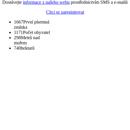
Dostávejte
informace z našeho webu
prostřednictvím SMS a e-mailů
Chci se zaregistrovat
1667
První písemná
zmínka
1171
Počet obyvatel
298
Metrů nad
mořem
740
hektarů