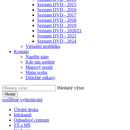
Seznam DVD - 2015
Seznam DVD - 2016
Seznam DVD - 2017
Seznam DVD - 2018
Seznam DVD - 2019
Seznam DVD - 2020⁄21
Seznam DVD - 2022
Seznam DVD - 2024
Virtuální prohlídka
Kontakt
Napište nám
Kde nás najdete
Mapový portál
Mapa webu
Důležité odkazy
Hledaný výraz
Hledat
rozšířené vyhledávání
Úřední deska
Infokanál
Odpadové centrum
ZŠ a MŠ