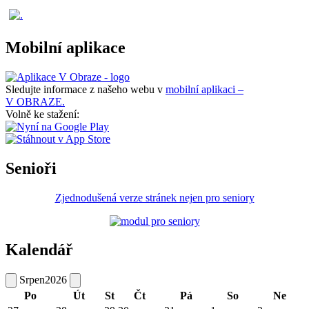
Mobilní aplikace
Sledujte informace z našeho webu v
mobilní aplikaci –
V OBRAZE.
Volně ke stažení:
Senioři
Zjednodušená verze stránek nejen pro seniory
Kalendář
Srpen
2026
Po
Út
St
Čt
Pá
So
Ne