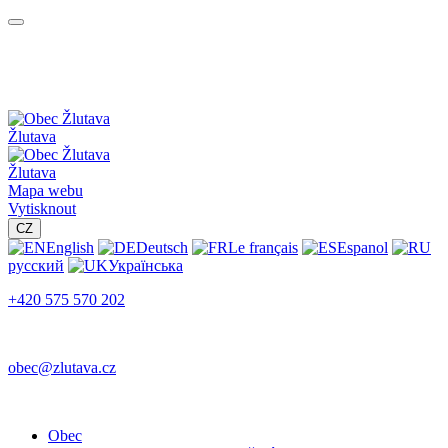
Žlutava
Žlutava
Mapa webu
Vytisknout
CZ
English
Deutsch
Le français
Espanol
русский
Українська
+420 575 570 202
obec@zlutava.cz
Obec