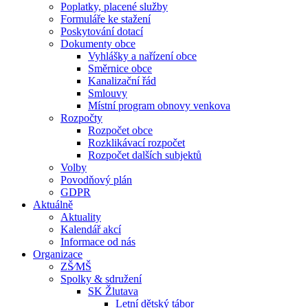
Poplatky, placené služby
Formuláře ke stažení
Poskytování dotací
Dokumenty obce
Vyhlášky a nařízení obce
Směrnice obce
Kanalizační řád
Smlouvy
Místní program obnovy venkova
Rozpočty
Rozpočet obce
Rozklikávací rozpočet
Rozpočet dalších subjektů
Volby
Povodňový plán
GDPR
Aktuálně
Aktuality
Kalendář akcí
Informace od nás
Organizace
ZŠ⁄MŠ
Spolky & sdružení
SK Žlutava
Letní dětský tábor