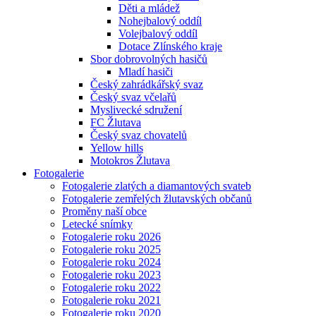
Děti a mládež
Nohejbalový oddíl
Volejbalový oddíl
Dotace Zlínského kraje
Sbor dobrovolných hasičů
Mladí hasiči
Český zahrádkářský svaz
Český svaz včelařů
Myslivecké sdružení
FC Žlutava
Český svaz chovatelů
Yellow hills
Motokros Žlutava
Fotogalerie
Fotogalerie zlatých a diamantových svateb
Fotogalerie zemřelých žlutavských občanů
Proměny naší obce
Letecké snímky
Fotogalerie roku 2026
Fotogalerie roku 2025
Fotogalerie roku 2024
Fotogalerie roku 2023
Fotogalerie roku 2022
Fotogalerie roku 2021
Fotogalerie roku 2020