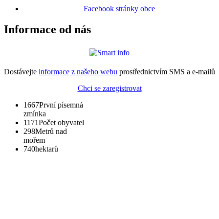
Facebook stránky obce
Informace od nás
Dostávejte
informace z našeho webu
prostřednictvím SMS a e-mailů
Chci se zaregistrovat
1667
První písemná
zmínka
1171
Počet obyvatel
298
Metrů nad
mořem
740
hektarů