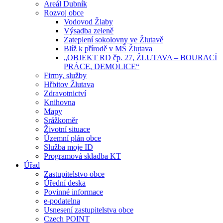
Areál Dubník
Rozvoj obce
Vodovod Žlaby
Výsadba zeleně
Zateplení sokolovny ve Žlutavě
Blíž k přírodě v MŠ Žlutava
„OBJEKT RD čp. 27, ŽLUTAVA – BOURACÍ
PRÁCE, DEMOLICE“
Firmy, služby
Hřbitov Žlutava
Zdravotnictví
Knihovna
Mapy
Srážkoměr
Životní situace
Územní plán obce
Služba moje ID
Programová skladba KT
Úřad
Zastupitelstvo obce
Úřední deska
Povinné informace
e-podatelna
Usnesení zastupitelstva obce
Czech POINT