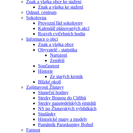
Znak a vlajka obce ke stažení
Znak a vlajka ke stažení
Odpad. centrum
Sokolovna
Provozní řád sokolovny
Kalendář plánovaných akcí
Rozvrh cvičebních hodin
Informace o obci
Znak a vlajka obce
Obyvatelé - statistika
Narození
Zemřelí
Současnost
Historie
Ze starých kronik
Blízké okolí
Zajímavosti Žlutavy
Sluneční hodiny
Stezky Branou do Chřibů
Stezky napajedelských emirátů
NS po Žlutavských vyhlídkách
Studánky
Historické mapy a modely
Památník Paraskupiny Bohuš
Farnost