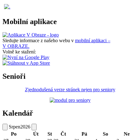
Mobilní aplikace
Sledujte informace z našeho webu v
mobilní aplikaci –
V OBRAZE.
Volně ke stažení:
Senioři
Zjednodušená verze stránek nejen pro seniory
Kalendář
Srpen
2026
Po
Út
St
Čt
Pá
So
Ne