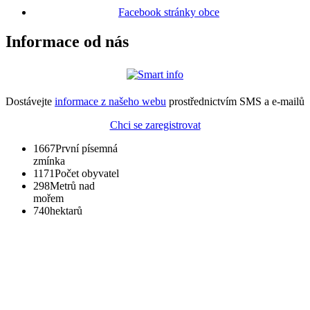
Facebook stránky obce
Informace od nás
Dostávejte
informace z našeho webu
prostřednictvím SMS a e-mailů
Chci se zaregistrovat
1667
První písemná
zmínka
1171
Počet obyvatel
298
Metrů nad
mořem
740
hektarů