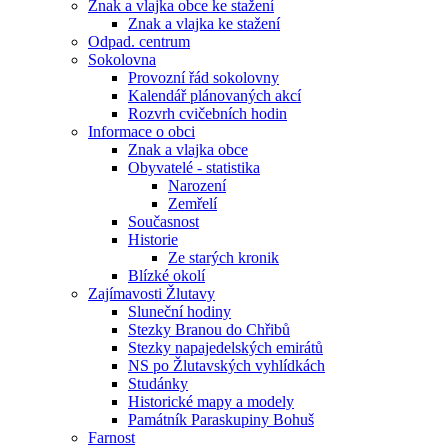
Znak a vlajka obce ke stažení
Znak a vlajka ke stažení
Odpad. centrum
Sokolovna
Provozní řád sokolovny
Kalendář plánovaných akcí
Rozvrh cvičebních hodin
Informace o obci
Znak a vlajka obce
Obyvatelé - statistika
Narození
Zemřelí
Současnost
Historie
Ze starých kronik
Blízké okolí
Zajímavosti Žlutavy
Sluneční hodiny
Stezky Branou do Chřibů
Stezky napajedelských emirátů
NS po Žlutavských vyhlídkách
Studánky
Historické mapy a modely
Památník Paraskupiny Bohuš
Farnost