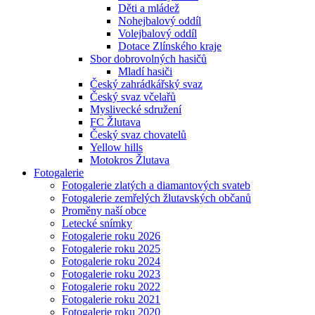
Děti a mládež
Nohejbalový oddíl
Volejbalový oddíl
Dotace Zlínského kraje
Sbor dobrovolných hasičů
Mladí hasiči
Český zahrádkářský svaz
Český svaz včelařů
Myslivecké sdružení
FC Žlutava
Český svaz chovatelů
Yellow hills
Motokros Žlutava
Fotogalerie
Fotogalerie zlatých a diamantových svateb
Fotogalerie zemřelých žlutavských občanů
Proměny naší obce
Letecké snímky
Fotogalerie roku 2026
Fotogalerie roku 2025
Fotogalerie roku 2024
Fotogalerie roku 2023
Fotogalerie roku 2022
Fotogalerie roku 2021
Fotogalerie roku 2020