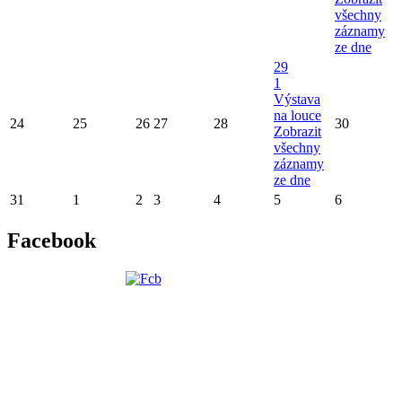
všechny
záznamy
ze dne
29
1
Výstava
na louce
24
25
26
27
28
30
Zobrazit
všechny
záznamy
ze dne
31
1
2
3
4
5
6
Facebook