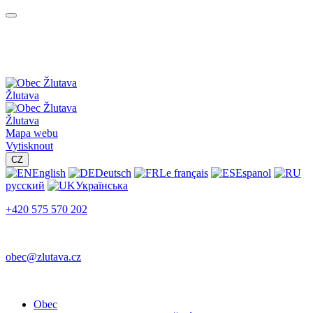
Žlutava
Žlutava
Mapa webu
Vytisknout
CZ
English
Deutsch
Le français
Espanol
русский
Українська
+420 575 570 202
obec@zlutava.cz
Obec