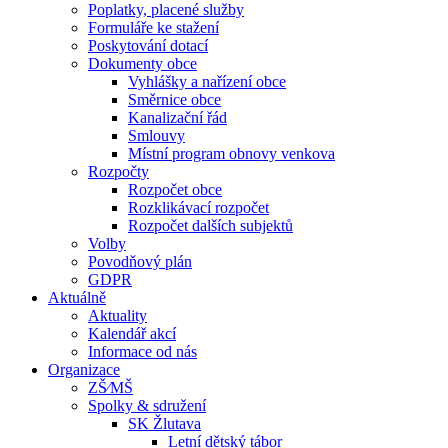
Poplatky, placené služby
Formuláře ke stažení
Poskytování dotací
Dokumenty obce
Vyhlášky a nařízení obce
Směrnice obce
Kanalizační řád
Smlouvy
Místní program obnovy venkova
Rozpočty
Rozpočet obce
Rozklikávací rozpočet
Rozpočet dalších subjektů
Volby
Povodňový plán
GDPR
Aktuálně
Aktuality
Kalendář akcí
Informace od nás
Organizace
ZŠ⁄MŠ
Spolky & sdružení
SK Žlutava
Letní dětský tábor