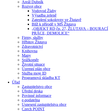
Areál Dubník
Rozvoj obce
Vodovod Žlaby
Výsadba zeleně
Zateplení sokolovny ve Žlutavě
Blíž k přírodě v MŠ Žlutava
„OBJEKT RD čp. 27, ŽLUTAVA – BOURACÍ
PRÁCE, DEMOLICE“
Firmy, služby
Hřbitov Žlutava
Zdravotnictví
Knihovna
Mapy
Srážkoměr
Životní situace
Územní plán obce
Služba moje ID
Programová skladba KT
Úřad
Zastupitelstvo obce
Úřední deska
Povinné informace
e-podatelna
Usnesení zastupitelstva obce
Czech POINT