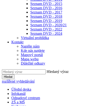
Seznam DVD - 2015
Seznam DVD - 2016
Seznam DVD - 2017
Seznam DVD - 2018
Seznam DVD - 2019
Seznam DVD - 2020⁄21
Seznam DVD - 2022
Seznam DVD - 2024
Virtuální prohlídka
Kontakt
Napište nám
Kde nás najdete
Mapový portál
Mapa webu
Důležité odkazy
Hledaný výraz
Hledat
rozšířené vyhledávání
Úřední deska
Infokanál
Odpadové centrum
ZŠ a MŠ