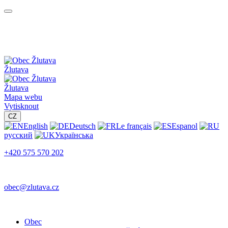
Žlutava
Žlutava
Mapa webu
Vytisknout
CZ
English
Deutsch
Le français
Espanol
русский
Українська
+420 575 570 202
obec@zlutava.cz
Obec