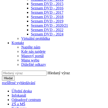
Seznam DVD - 2015
Seznam DVD - 2016
Seznam DVD - 2017
Seznam DVD - 2018
Seznam DVD - 2019
Seznam DVD - 2020⁄21
Seznam DVD - 2022
Seznam DVD - 2024
Virtuální prohlídka
Kontakt
Napište nám
Kde nás najdete
Mapový portál
Mapa webu
Důležité odkazy
Hledaný výraz
Hledat
rozšířené vyhledávání
Úřední deska
Infokanál
Odpadové centrum
ZŠ a MŠ