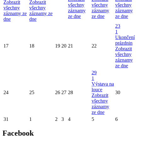
Zobrazit
Zobrazit
všechny
všechny
všechny
všechny
všechny
záznamy
záznamy
záznamy
záznamy ze
záznamy ze
ze dne
ze dne
ze dne
dne
dne
23
1
Ukončení
prázdnin
17
18
19
20
21
22
Zobrazit
všechny
záznamy
ze dne
29
1
Výstava na
louce
24
25
26
27
28
30
Zobrazit
všechny
záznamy
ze dne
31
1
2
3
4
5
6
Facebook