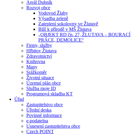
Areál Dubník
Rozvoj obce
Vodovod Žlaby
Výsadba zeleně
Zateplení sokolovny ve Žlutavě
Blíž k přírodě v MŠ Žlutava
„OBJEKT RD čp. 27, ŽLUTAVA – BOURACÍ
PRÁCE, DEMOLICE“
Firmy, služby
Hřbitov Žlutava
Zdravotnictví
Knihovna
Mapy
Srážkoměr
Životní situace
Územní plán obce
Služba moje ID
Programová skladba KT
Úřad
Zastupitelstvo obce
Úřední deska
Povinné informace
e-podatelna
Usnesení zastupitelstva obce
Czech POINT