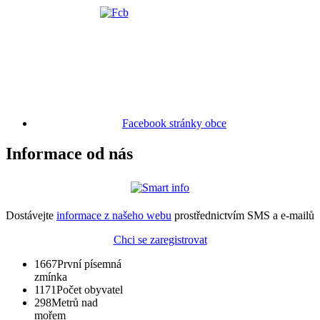
Facebook stránky obce
Informace od nás
Dostávejte
informace z našeho webu
prostřednictvím SMS a e-mailů
Chci se zaregistrovat
1667
První písemná
zmínka
1171
Počet obyvatel
298
Metrů nad
mořem