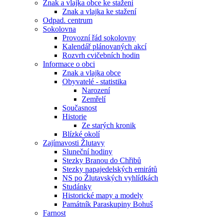
Znak a vlajka obce ke stažení
Znak a vlajka ke stažení
Odpad. centrum
Sokolovna
Provozní řád sokolovny
Kalendář plánovaných akcí
Rozvrh cvičebních hodin
Informace o obci
Znak a vlajka obce
Obyvatelé - statistika
Narození
Zemřelí
Současnost
Historie
Ze starých kronik
Blízké okolí
Zajímavosti Žlutavy
Sluneční hodiny
Stezky Branou do Chřibů
Stezky napajedelských emirátů
NS po Žlutavských vyhlídkách
Studánky
Historické mapy a modely
Památník Paraskupiny Bohuš
Farnost