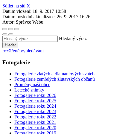
Sdílet na síti X
Datum vložení:
18. 9. 2017 10:58
Datum poslední aktualizace:
26. 9. 2017 16:26
Autor:
Správce Webu
Hledaný výraz
Hledat
rozšířené vyhledávání
Fotogalerie
Fotogalerie zlatých a diamantových svateb
Fotogalerie zemřelých žlutavských občanů
Proměny naší obce
Letecké snímky
Fotogalerie roku 2026
Fotogalerie roku 2025
Fotogalerie roku 2024
Fotogalerie roku 2023
Fotogalerie roku 2022
Fotogalerie roku 2021
Fotogalerie roku 2020
Fotogalerie roku 2019