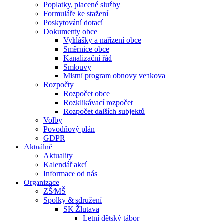
Poplatky, placené služby
Formuláře ke stažení
Poskytování dotací
Dokumenty obce
Vyhlášky a nařízení obce
Směrnice obce
Kanalizační řád
Smlouvy
Místní program obnovy venkova
Rozpočty
Rozpočet obce
Rozklikávací rozpočet
Rozpočet dalších subjektů
Volby
Povodňový plán
GDPR
Aktuálně
Aktuality
Kalendář akcí
Informace od nás
Organizace
ZŠ⁄MŠ
Spolky & sdružení
SK Žlutava
Letní dětský tábor