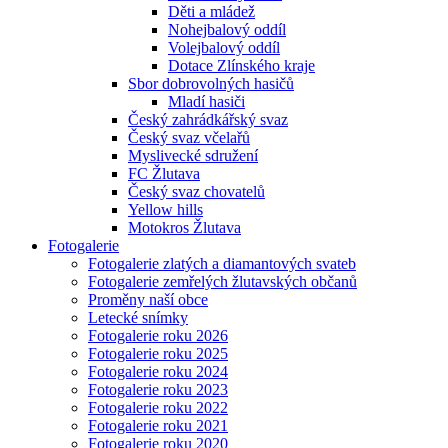
Děti a mládež
Nohejbalový oddíl
Volejbalový oddíl
Dotace Zlínského kraje
Sbor dobrovolných hasičů
Mladí hasiči
Český zahrádkářský svaz
Český svaz včelařů
Myslivecké sdružení
FC Žlutava
Český svaz chovatelů
Yellow hills
Motokros Žlutava
Fotogalerie
Fotogalerie zlatých a diamantových svateb
Fotogalerie zemřelých žlutavských občanů
Proměny naší obce
Letecké snímky
Fotogalerie roku 2026
Fotogalerie roku 2025
Fotogalerie roku 2024
Fotogalerie roku 2023
Fotogalerie roku 2022
Fotogalerie roku 2021
Fotogalerie roku 2020