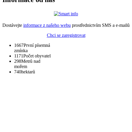
Dostávejte
informace z našeho webu
prostřednictvím SMS a e-mailů
Chci se zaregistrovat
1667
První písemná
zmínka
1171
Počet obyvatel
298
Metrů nad
mořem
740
hektarů