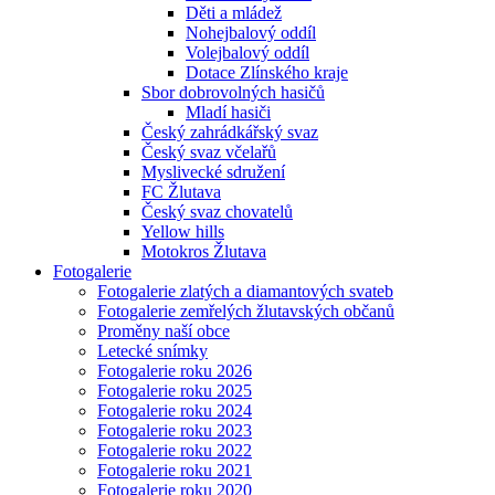
Děti a mládež
Nohejbalový oddíl
Volejbalový oddíl
Dotace Zlínského kraje
Sbor dobrovolných hasičů
Mladí hasiči
Český zahrádkářský svaz
Český svaz včelařů
Myslivecké sdružení
FC Žlutava
Český svaz chovatelů
Yellow hills
Motokros Žlutava
Fotogalerie
Fotogalerie zlatých a diamantových svateb
Fotogalerie zemřelých žlutavských občanů
Proměny naší obce
Letecké snímky
Fotogalerie roku 2026
Fotogalerie roku 2025
Fotogalerie roku 2024
Fotogalerie roku 2023
Fotogalerie roku 2022
Fotogalerie roku 2021
Fotogalerie roku 2020