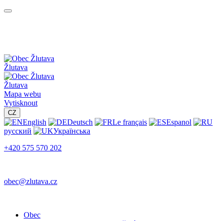
Žlutava
Žlutava
Mapa webu
Vytisknout
CZ
English
Deutsch
Le français
Espanol
русский
Українська
+420 575 570 202
obec@zlutava.cz
Obec