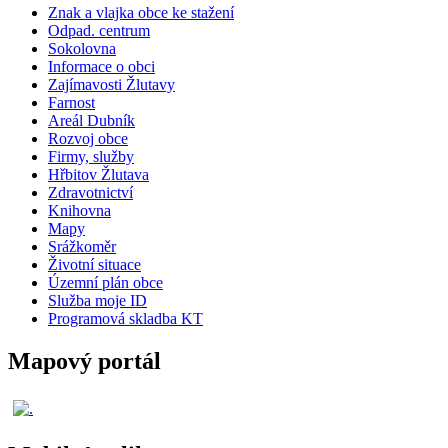
Znak a vlajka obce ke stažení
Odpad. centrum
Sokolovna
Informace o obci
Zajímavosti Žlutavy
Farnost
Areál Dubník
Rozvoj obce
Firmy, služby
Hřbitov Žlutava
Zdravotnictví
Knihovna
Mapy
Srážkoměr
Životní situace
Územní plán obce
Služba moje ID
Programová skladba KT
Mapový portál