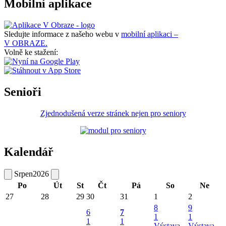
Mobilní aplikace
Sledujte informace z našeho webu v
mobilní aplikaci –
V OBRAZE.
Volně ke stažení:
Senioři
Zjednodušená verze stránek nejen pro seniory
Kalendář
Srpen
2026
Po
Út
St
Čt
Pá
So
Ne
27
28
29
30
31
1
2
8
9
6
7
1
1
1
1
Výstava
Výstava