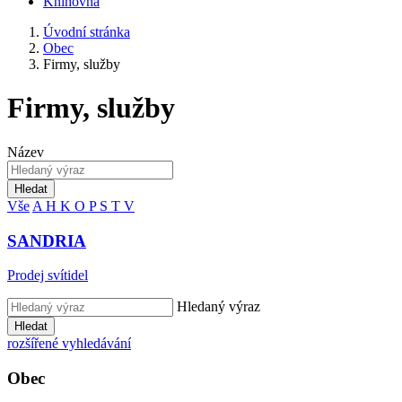
Knihovna
Úvodní stránka
Obec
Firmy, služby
Firmy, služby
Název
Hledat
Vše
A
H
K
O
P
S
T
V
SANDRIA
Prodej svítidel
Hledaný výraz
Hledat
rozšířené vyhledávání
Obec