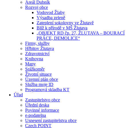
Areál Dubník
Rozvoj obce
Vodovod Žlaby
Výsadba zeleně
Zateplení sokolovny ve Žlutavě
Blíž k přírodě v MŠ Žlutava
„OBJEKT RD čp. 27, ŽLUTAVA – BOURACÍ
PRÁCE, DEMOLICE“
Firmy, služby
Hřbitov Žlutava
Zdravotnictví
Knihovna
Mapy
Srážkoměr
Životní situace
Územní plán obce
Služba moje ID
Programová skladba KT
Úřad
Zastupitelstvo obce
Úřední deska
Povinné informace
e-podatelna
Usnesení zastupitelstva obce
Czech POINT