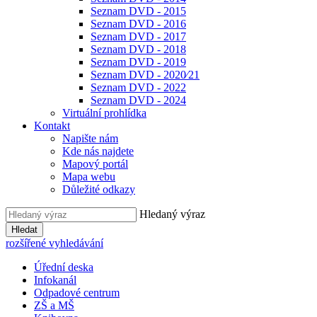
Seznam DVD - 2015
Seznam DVD - 2016
Seznam DVD - 2017
Seznam DVD - 2018
Seznam DVD - 2019
Seznam DVD - 2020⁄21
Seznam DVD - 2022
Seznam DVD - 2024
Virtuální prohlídka
Kontakt
Napište nám
Kde nás najdete
Mapový portál
Mapa webu
Důležité odkazy
Hledaný výraz
Hledat
rozšířené vyhledávání
Úřední deska
Infokanál
Odpadové centrum
ZŠ a MŠ