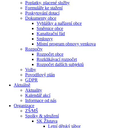
Poplatky, placené služby
Formuláře ke stažení
Poskytování dotací
Dokumenty obce
Vyhlášky a nařízení obce
Směrnice obce
Kanalizační řád
Smlouvy
Místní program obnovy venkova
Rozpočty
Rozpočet obce
Rozklikávací rozpočet
Rozpočet dalších subjektů
Volby
Povodňový plán
GDPR
Aktuálně
Aktuality
Kalendář akcí
Informace od nás
Organizace
ZŠ⁄MŠ
Spolky & sdružení
SK Žlutava
Letní dětský tábor