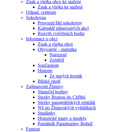
Znak a vlajka obce ke stažení
Znak a vlajka ke stažení
Odpad. centrum
Sokolovna
Provozní řád sokolovny
Kalendář plánovaných akcí
Rozvrh cvičebních hodin
Informace o obci
Znak a vlajka obce
Obyvatelé - statistika
Narození
Zemřelí
Současnost
Historie
Ze starých kronik
Blízké okolí
Zajímavosti Žlutavy
Sluneční hodiny
Stezky Branou do Chřibů
Stezky napajedelských emirátů
NS po Žlutavských vyhlídkách
Studánky
Historické mapy a modely
Památník Paraskupiny Bohuš
Farnost