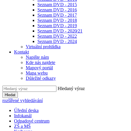
Seznam DVD - 2015
Seznam DVD - 2016
Seznam DVD - 2017
Seznam DVD - 2018
Seznam DVD - 2019
Seznam DVD - 2020⁄21
Seznam DVD - 2022
Seznam DVD - 2024
Virtuální prohlídka
Kontakt
Napište nám
Kde nás najdete
Mapový portál
Mapa webu
Důležité odkazy
Hledaný výraz
Hledat
rozšířené vyhledávání
Úřední deska
Infokanál
Odpadové centrum
ZŠ a MŠ