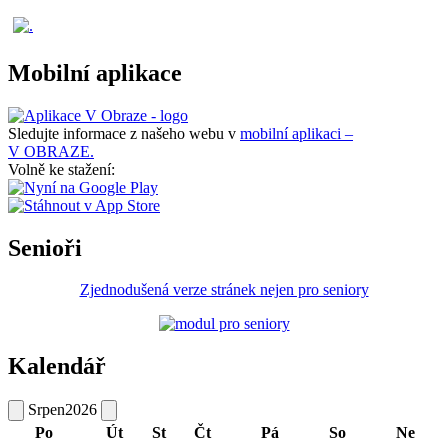
Mobilní aplikace
Sledujte informace z našeho webu v
mobilní aplikaci –
V OBRAZE.
Volně ke stažení:
Senioři
Zjednodušená verze stránek nejen pro seniory
Kalendář
Srpen
2026
Po
Út
St
Čt
Pá
So
Ne