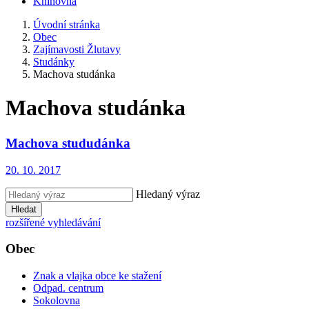
Knihovna
Úvodní stránka
Obec
Zajímavosti Žlutavy
Studánky
Machova studánka
Machova studánka
Machova stududánka
20. 10. 2017
Hledaný výraz
Hledat
rozšířené vyhledávání
Obec
Znak a vlajka obce ke stažení
Odpad. centrum
Sokolovna