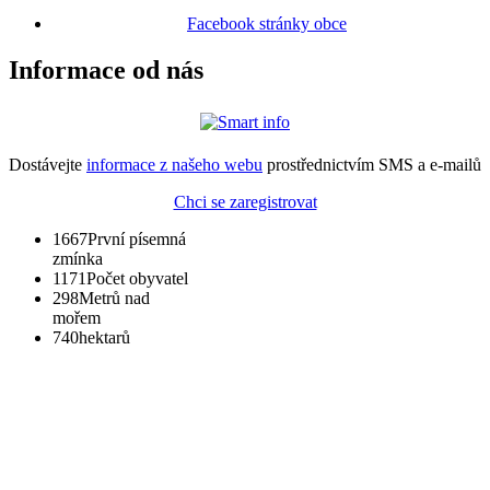
Facebook stránky obce
Informace od nás
Dostávejte
informace z našeho webu
prostřednictvím SMS a e-mailů
Chci se zaregistrovat
1667
První písemná
zmínka
1171
Počet obyvatel
298
Metrů nad
mořem
740
hektarů