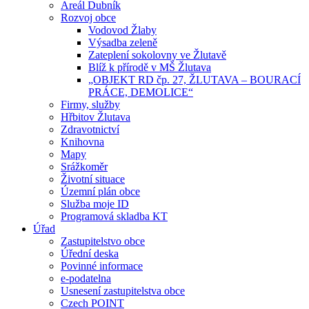
Areál Dubník
Rozvoj obce
Vodovod Žlaby
Výsadba zeleně
Zateplení sokolovny ve Žlutavě
Blíž k přírodě v MŠ Žlutava
„OBJEKT RD čp. 27, ŽLUTAVA – BOURACÍ
PRÁCE, DEMOLICE“
Firmy, služby
Hřbitov Žlutava
Zdravotnictví
Knihovna
Mapy
Srážkoměr
Životní situace
Územní plán obce
Služba moje ID
Programová skladba KT
Úřad
Zastupitelstvo obce
Úřední deska
Povinné informace
e-podatelna
Usnesení zastupitelstva obce
Czech POINT