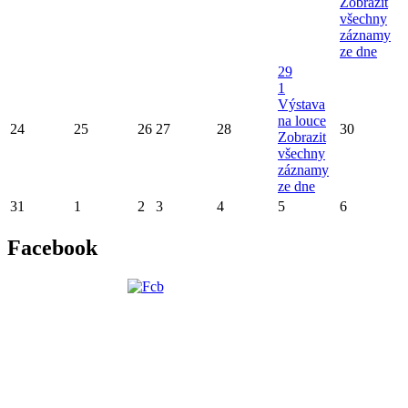
Zobrazit
všechny
záznamy
ze dne
29
1
Výstava
na louce
24
25
26
27
28
30
Zobrazit
všechny
záznamy
ze dne
31
1
2
3
4
5
6
Facebook