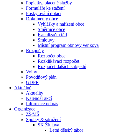
Poplatky, placené služby
Formuláře ke stažení
Poskytování dotací
Dokumenty obce
Vyhlášky a nařízení obce
Směrnice obce
Kanalizační řád
Smlouvy
Místní program obnovy venkova
Rozpočty
Rozpočet obce
Rozklikávací rozpočet
Rozpočet dalších subjektů
Volby
Povodňový plán
GDPR
Aktuálně
Aktuality
Kalendář akcí
Informace od nás
Organizace
ZŠ⁄MŠ
Spolky & sdružení
SK Žlutava
Letní dětský tábor