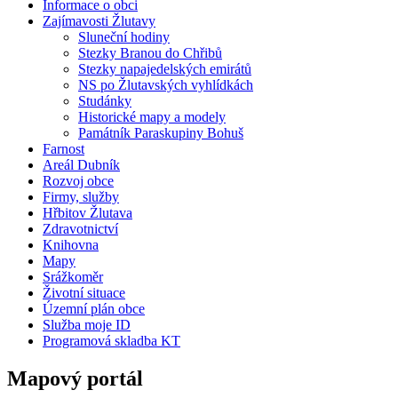
Informace o obci
Zajímavosti Žlutavy
Sluneční hodiny
Stezky Branou do Chřibů
Stezky napajedelských emirátů
NS po Žlutavských vyhlídkách
Studánky
Historické mapy a modely
Památník Paraskupiny Bohuš
Farnost
Areál Dubník
Rozvoj obce
Firmy, služby
Hřbitov Žlutava
Zdravotnictví
Knihovna
Mapy
Srážkoměr
Životní situace
Územní plán obce
Služba moje ID
Programová skladba KT
Mapový portál