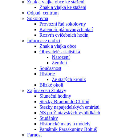
Znak a vlajka obce ke stažení
Znak a vlajka ke stažení
Odpad. centrum
Sokolovna
Provozní řád sokolovny
Kalendář plánovaných akcí
Rozvrh cvičebních hodin
Informace o obci
Znak a vlajka obce
Obyvatelé - statistika
Narození
Zemřelí
Současnost
Historie
Ze starých kronik
Blízké okolí
Zajímavosti Žlutavy
Sluneční hodiny
Stezky Branou do Chřibů
Stezky napajedelských emirátů
NS po Žlutavských vyhlídkách
Studánky
Historické mapy a modely
Památník Paraskupiny Bohuš
Farnost