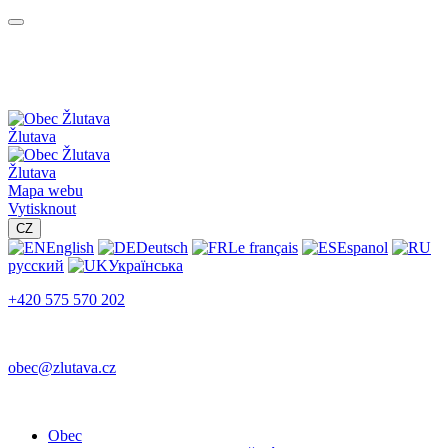
Žlutava
Žlutava
Mapa webu
Vytisknout
CZ
English
Deutsch
Le français
Espanol
русский
Українська
+420 575 570 202
obec@zlutava.cz
Obec