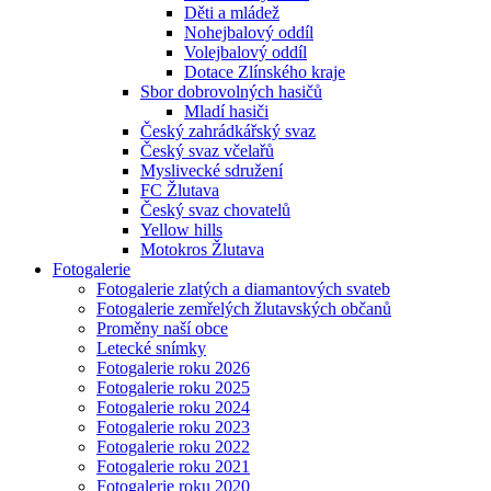
Děti a mládež
Nohejbalový oddíl
Volejbalový oddíl
Dotace Zlínského kraje
Sbor dobrovolných hasičů
Mladí hasiči
Český zahrádkářský svaz
Český svaz včelařů
Myslivecké sdružení
FC Žlutava
Český svaz chovatelů
Yellow hills
Motokros Žlutava
Fotogalerie
Fotogalerie zlatých a diamantových svateb
Fotogalerie zemřelých žlutavských občanů
Proměny naší obce
Letecké snímky
Fotogalerie roku 2026
Fotogalerie roku 2025
Fotogalerie roku 2024
Fotogalerie roku 2023
Fotogalerie roku 2022
Fotogalerie roku 2021
Fotogalerie roku 2020