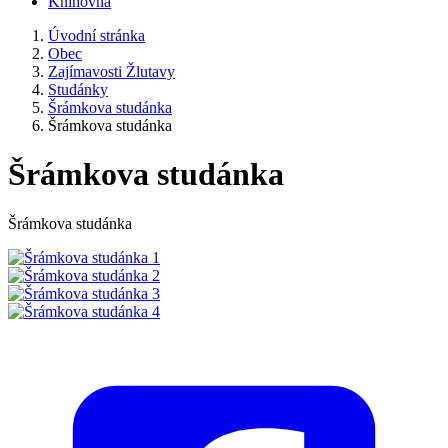
Knihovna
Úvodní stránka
Obec
Zajímavosti Žlutavy
Studánky
Šrámkova studánka
Šrámkova studánka
Šrámkova studánka
Šrámkova studánka