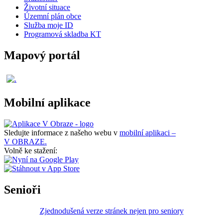
Životní situace
Územní plán obce
Služba moje ID
Programová skladba KT
Mapový portál
Mobilní aplikace
Sledujte informace z našeho webu v
mobilní aplikaci –
V OBRAZE.
Volně ke stažení:
Senioři
Zjednodušená verze stránek nejen pro seniory