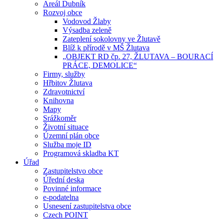
Areál Dubník
Rozvoj obce
Vodovod Žlaby
Výsadba zeleně
Zateplení sokolovny ve Žlutavě
Blíž k přírodě v MŠ Žlutava
„OBJEKT RD čp. 27, ŽLUTAVA – BOURACÍ
PRÁCE, DEMOLICE“
Firmy, služby
Hřbitov Žlutava
Zdravotnictví
Knihovna
Mapy
Srážkoměr
Životní situace
Územní plán obce
Služba moje ID
Programová skladba KT
Úřad
Zastupitelstvo obce
Úřední deska
Povinné informace
e-podatelna
Usnesení zastupitelstva obce
Czech POINT