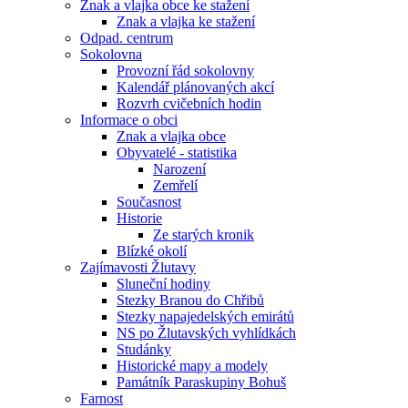
Znak a vlajka obce ke stažení
Znak a vlajka ke stažení
Odpad. centrum
Sokolovna
Provozní řád sokolovny
Kalendář plánovaných akcí
Rozvrh cvičebních hodin
Informace o obci
Znak a vlajka obce
Obyvatelé - statistika
Narození
Zemřelí
Současnost
Historie
Ze starých kronik
Blízké okolí
Zajímavosti Žlutavy
Sluneční hodiny
Stezky Branou do Chřibů
Stezky napajedelských emirátů
NS po Žlutavských vyhlídkách
Studánky
Historické mapy a modely
Památník Paraskupiny Bohuš
Farnost