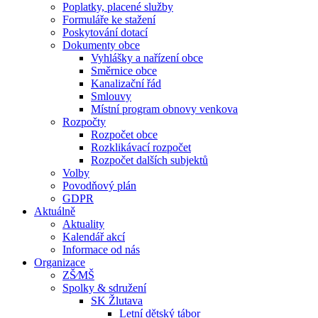
Poplatky, placené služby
Formuláře ke stažení
Poskytování dotací
Dokumenty obce
Vyhlášky a nařízení obce
Směrnice obce
Kanalizační řád
Smlouvy
Místní program obnovy venkova
Rozpočty
Rozpočet obce
Rozklikávací rozpočet
Rozpočet dalších subjektů
Volby
Povodňový plán
GDPR
Aktuálně
Aktuality
Kalendář akcí
Informace od nás
Organizace
ZŠ⁄MŠ
Spolky & sdružení
SK Žlutava
Letní dětský tábor