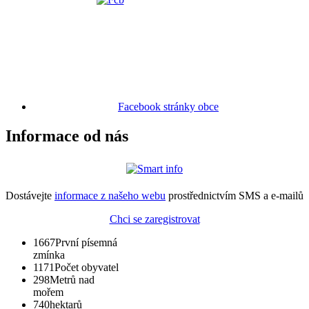
Facebook stránky obce
Informace od nás
Dostávejte
informace z našeho webu
prostřednictvím SMS a e-mailů
Chci se zaregistrovat
1667
První písemná
zmínka
1171
Počet obyvatel
298
Metrů nad
mořem
740
hektarů