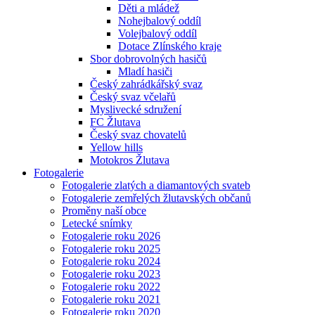
Děti a mládež
Nohejbalový oddíl
Volejbalový oddíl
Dotace Zlínského kraje
Sbor dobrovolných hasičů
Mladí hasiči
Český zahrádkářský svaz
Český svaz včelařů
Myslivecké sdružení
FC Žlutava
Český svaz chovatelů
Yellow hills
Motokros Žlutava
Fotogalerie
Fotogalerie zlatých a diamantových svateb
Fotogalerie zemřelých žlutavských občanů
Proměny naší obce
Letecké snímky
Fotogalerie roku 2026
Fotogalerie roku 2025
Fotogalerie roku 2024
Fotogalerie roku 2023
Fotogalerie roku 2022
Fotogalerie roku 2021
Fotogalerie roku 2020