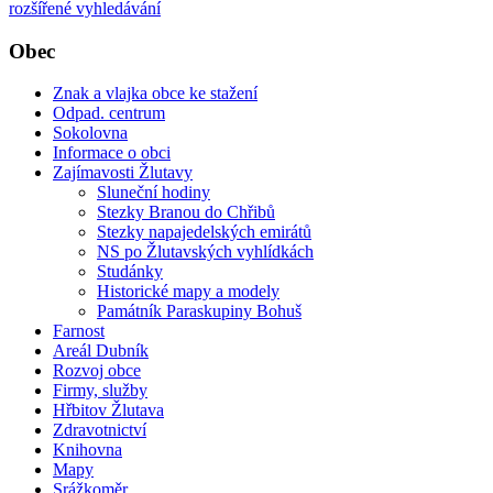
rozšířené vyhledávání
Obec
Znak a vlajka obce ke stažení
Odpad. centrum
Sokolovna
Informace o obci
Zajímavosti Žlutavy
Sluneční hodiny
Stezky Branou do Chřibů
Stezky napajedelských emirátů
NS po Žlutavských vyhlídkách
Studánky
Historické mapy a modely
Památník Paraskupiny Bohuš
Farnost
Areál Dubník
Rozvoj obce
Firmy, služby
Hřbitov Žlutava
Zdravotnictví
Knihovna
Mapy
Srážkoměr