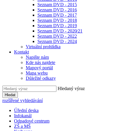
Seznam DVD - 2015
Seznam DVD - 2016
Seznam DVD - 2017
Seznam DVD - 2018
Seznam DVD - 2019
Seznam DVD - 2020⁄21
Seznam DVD - 2022
Seznam DVD - 2024
Virtuální prohlídka
Kontakt
Napište nám
Kde nás najdete
Mapový portál
Mapa webu
Důležité odkazy
Hledaný výraz
Hledat
rozšířené vyhledávání
Úřední deska
Infokanál
Odpadové centrum
ZŠ a MŠ