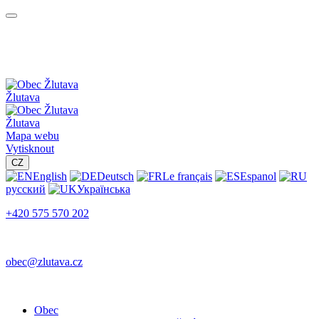
Žlutava
Žlutava
Mapa webu
Vytisknout
CZ
English
Deutsch
Le français
Espanol
русский
Українська
+420 575 570 202
obec@zlutava.cz
Obec