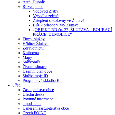
Areál Dubník
Rozvoj obce
Vodovod Žlaby
Výsadba zeleně
Zateplení sokolovny ve Žlutavě
Blíž k přírodě v MŠ Žlutava
„OBJEKT RD čp. 27, ŽLUTAVA – BOURACÍ
PRÁCE, DEMOLICE“
Firmy, služby
Hřbitov Žlutava
Zdravotnictví
Knihovna
Mapy
Srážkoměr
Životní situace
Územní plán obce
Služba moje ID
Programová skladba KT
Úřad
Zastupitelstvo obce
Úřední deska
Povinné informace
e-podatelna
Usnesení zastupitelstva obce
Czech POINT