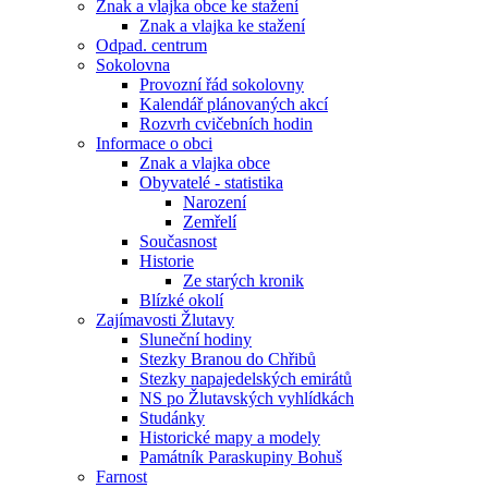
Znak a vlajka obce ke stažení
Znak a vlajka ke stažení
Odpad. centrum
Sokolovna
Provozní řád sokolovny
Kalendář plánovaných akcí
Rozvrh cvičebních hodin
Informace o obci
Znak a vlajka obce
Obyvatelé - statistika
Narození
Zemřelí
Současnost
Historie
Ze starých kronik
Blízké okolí
Zajímavosti Žlutavy
Sluneční hodiny
Stezky Branou do Chřibů
Stezky napajedelských emirátů
NS po Žlutavských vyhlídkách
Studánky
Historické mapy a modely
Památník Paraskupiny Bohuš
Farnost