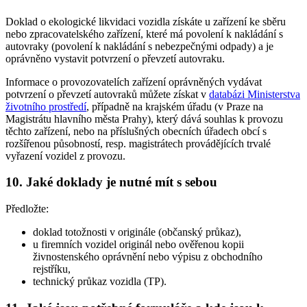
Doklad o ekologické likvidaci vozidla získáte u zařízení ke sběru
nebo zpracovatelského zařízení, které má povolení k nakládání s
autovraky (povolení k nakládání s nebezpečnými odpady) a je
oprávněno vystavit potvrzení o převzetí autovraku.
Informace o provozovatelích zařízení oprávněných vydávat
potvrzení o převzetí autovraků můžete získat v
databázi Ministerstva
životního prostředí
, případně na krajském úřadu (v Praze na
Magistrátu hlavního města Prahy), který dává souhlas k provozu
těchto zařízení, nebo na příslušných obecních úřadech obcí s
rozšířenou působností, resp. magistrátech provádějících trvalé
vyřazení vozidel z provozu.
10. Jaké doklady je nutné mít s sebou
Předložte:
doklad totožnosti v originále (občanský průkaz),
u firemních vozidel originál nebo ověřenou kopii
živnostenského oprávnění nebo výpisu z obchodního
rejstříku,
technický průkaz vozidla (TP).