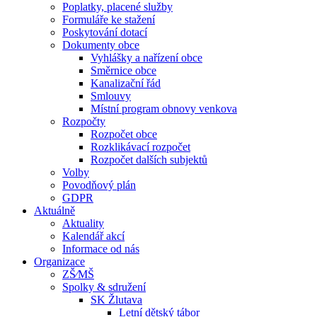
Poplatky, placené služby
Formuláře ke stažení
Poskytování dotací
Dokumenty obce
Vyhlášky a nařízení obce
Směrnice obce
Kanalizační řád
Smlouvy
Místní program obnovy venkova
Rozpočty
Rozpočet obce
Rozklikávací rozpočet
Rozpočet dalších subjektů
Volby
Povodňový plán
GDPR
Aktuálně
Aktuality
Kalendář akcí
Informace od nás
Organizace
ZŠ⁄MŠ
Spolky & sdružení
SK Žlutava
Letní dětský tábor