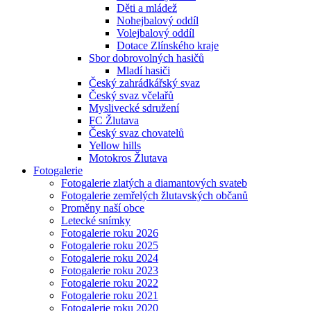
Děti a mládež
Nohejbalový oddíl
Volejbalový oddíl
Dotace Zlínského kraje
Sbor dobrovolných hasičů
Mladí hasiči
Český zahrádkářský svaz
Český svaz včelařů
Myslivecké sdružení
FC Žlutava
Český svaz chovatelů
Yellow hills
Motokros Žlutava
Fotogalerie
Fotogalerie zlatých a diamantových svateb
Fotogalerie zemřelých žlutavských občanů
Proměny naší obce
Letecké snímky
Fotogalerie roku 2026
Fotogalerie roku 2025
Fotogalerie roku 2024
Fotogalerie roku 2023
Fotogalerie roku 2022
Fotogalerie roku 2021
Fotogalerie roku 2020