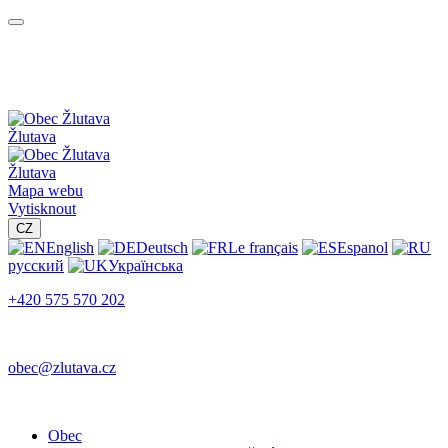
Žlutava
Žlutava
Mapa webu
Vytisknout
CZ
English
Deutsch
Le français
Espanol
русский
Українська
+420 575 570 202
obec@zlutava.cz
Obec