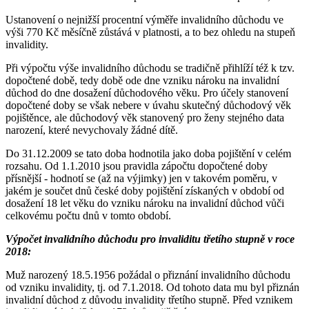
Ustanovení o nejnižší procentní výměře invalidního důchodu ve
výši 770 Kč měsíčně zůstává v platnosti, a to bez ohledu na stupeň
invalidity.
Při výpočtu výše invalidního důchodu se tradičně přihlíží též k tzv.
dopočtené době, tedy době ode dne vzniku nároku na invalidní
důchod do dne dosažení důchodového věku. Pro účely stanovení
dopočtené doby se však nebere v úvahu skutečný důchodový věk
pojištěnce, ale důchodový věk stanovený pro ženy stejného data
narození, které nevychovaly žádné dítě.
Do 31.12.2009 se tato doba hodnotila jako doba pojištění v celém
rozsahu. Od 1.1.2010 jsou pravidla zápočtu dopočtené doby
přísnější - hodnotí se (až na výjimky) jen v takovém poměru, v
jakém je součet dnů české doby pojištění získaných v období od
dosažení 18 let věku do vzniku nároku na invalidní důchod vůči
celkovému počtu dnů v tomto období.
Výpočet invalidního důchodu pro invaliditu třetího stupně v roce
2018:
Muž narozený 18.5.1956 požádal o přiznání invalidního důchodu
od vzniku invalidity, tj. od 7.1.2018. Od tohoto data mu byl přiznán
invalidní důchod z důvodu invalidity třetího stupně. Před vznikem