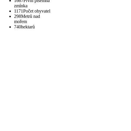
1667
První písemná
zmínka
1171
Počet obyvatel
298
Metrů nad
mořem
740
hektarů