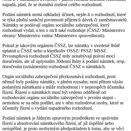
napadá, platí, že se domáhá zrušení celého rozhodnutí.
Podání námitek nemá odkladný účinek, nejde-li o rozhodnutí, které
se týká plnění sankční povinnosti příjemců dávek či zaměstnavatelů.
Námitky se podávají orgánu sociálního zabezpečení, který
rozhodnutí vydal, a ten o nich také rozhoduje (ČSSZ/ Ministerstvo
obrany/ Ministerstvo vnitra/ Ministerstvo spravedlnosti).
Pokud je takovým orgánem ČSSZ, lze námitky v uvedené lhůtě
uplatnit u ČSSZ nebo u kterékoliv OSSZ/ PSSZ/ MSSZ.
Prvostupňová rozhodnutí ČSSZ tedy nenabývají právní moci
doručením, ale až uplynutím 30denní lhůty k podání námitek, resp.
doručením (oznámením) rozhodnutí ČSSZ o námitkách.
Orgán sociálního zabezpečení přezkoumává rozhodnutí, proti
němuž byly podány námitky, v plném rozsahu; není přitom vázán
podanými námitkami a může rozhodnout i v neprospěch účastníka
řízení. Řízení o námitkách musí být vedeno odděleně od
rozhodování orgánu sociálního zabezpečení v prvním stupni -
nemohou se na něm podílet, ani v něm rozhodovat osoby, které se
účastnily řízení o vydání napadeného rozhodnutí.
Podání námitek je řádným opravným prostředkem ve správním
řízení a absolvování námitkového řízení, ať již úspěšné nebo
neúspěšné, je proto nezbytným předpokladem k tomu, aby se věcí