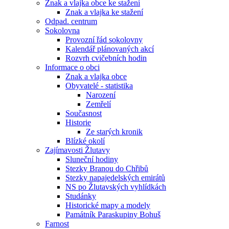
Znak a vlajka obce ke stažení
Znak a vlajka ke stažení
Odpad. centrum
Sokolovna
Provozní řád sokolovny
Kalendář plánovaných akcí
Rozvrh cvičebních hodin
Informace o obci
Znak a vlajka obce
Obyvatelé - statistika
Narození
Zemřelí
Současnost
Historie
Ze starých kronik
Blízké okolí
Zajímavosti Žlutavy
Sluneční hodiny
Stezky Branou do Chřibů
Stezky napajedelských emirátů
NS po Žlutavských vyhlídkách
Studánky
Historické mapy a modely
Památník Paraskupiny Bohuš
Farnost