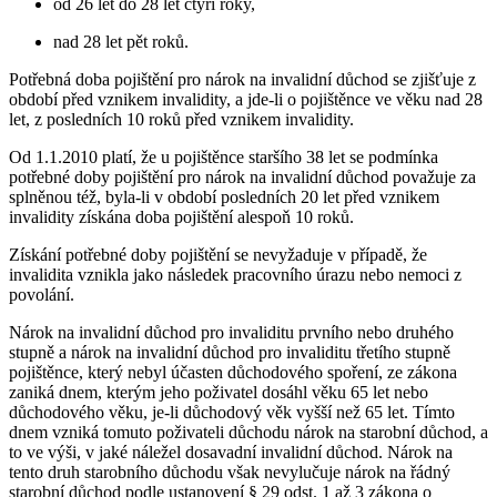
od 26 let do 28 let čtyři roky,
nad 28 let pět roků.
Potřebná doba pojištění pro nárok na invalidní důchod se zjišťuje z
období před vznikem invalidity, a jde-li o pojištěnce ve věku nad 28
let, z posledních 10 roků před vznikem invalidity.
Od 1.1.2010 platí, že u pojištěnce staršího 38 let se podmínka
potřebné doby pojištění pro nárok na invalidní důchod považuje za
splněnou též, byla-li v období posledních 20 let před vznikem
invalidity získána doba pojištění alespoň 10 roků.
Získání potřebné doby pojištění se nevyžaduje v případě, že
invalidita vznikla jako následek pracovního úrazu nebo nemoci z
povolání.
Nárok na invalidní důchod pro invaliditu prvního nebo druhého
stupně a nárok na invalidní důchod pro invaliditu třetího stupně
pojištěnce, který nebyl účasten důchodového spoření, ze zákona
zaniká dnem, kterým jeho poživatel dosáhl věku 65 let nebo
důchodového věku, je-li důchodový věk vyšší než 65 let. Tímto
dnem vzniká tomuto poživateli důchodu nárok na starobní důchod, a
to ve výši, v jaké náležel dosavadní invalidní důchod. Nárok na
tento druh starobního důchodu však nevylučuje nárok na řádný
starobní důchod podle ustanovení § 29 odst. 1 až 3 zákona o