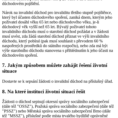
důchodovém pojištění.
Nárok na invalidní důchod pro invaliditu třetího stupně pojištěnce,
který byl účasten důchodového spoření, zaniká dnem, kterým jeho
poživatel dosáhl věku 65 let nebo důchodového věku, je-li
důchodový věk vyšší než 65 let. Bývalý poživatel tohoto
invalidního důchodu musí o starobní důchod požádat a v žádosti
musí uvést, zda žádá starobní důchod přiznat ve výši invalidního
důchodu, který pobíral (pak musí souhlasit s převodem 60 %
naspořených prostředků do státního rozpočtu), nebo zda má být
výše starobního důchodu stanovena s přihlédnutím k jeho účasti na
důchodovém spoření.
7. Jakým způsobem můžete zahájit řešení životní
situace
Dostavte se k sepsání žádosti o invalidní důchod na příslušný úřad.
8. Na které instituci životní situaci řešit
Žádosti o důchod sepisují okresní správy sociálního zabezpečení
(dále též "OSSZ"), Pražská správa sociálního zabezpečení (dále též
"PSSZ") nebo Městská správa sociálního zabezpečení Brno (dále
též "MSSZ"), příslušné podle místa trvalého bydliště oprávněné