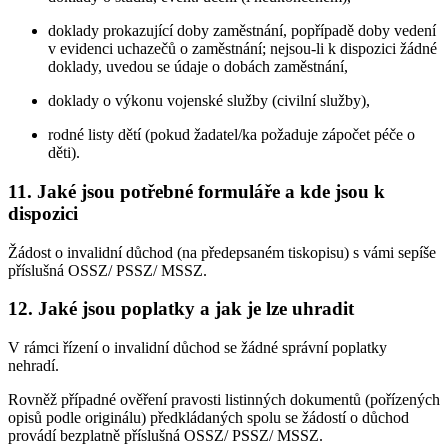
doklady prokazující doby zaměstnání, popřípadě doby vedení
v evidenci uchazečů o zaměstnání; nejsou-li k dispozici žádné
doklady, uvedou se údaje o dobách zaměstnání,
doklady o výkonu vojenské služby (civilní služby),
rodné listy dětí (pokud žadatel/ka požaduje zápočet péče o
děti).
11. Jaké jsou potřebné formuláře a kde jsou k
dispozici
Žádost o invalidní důchod (na předepsaném tiskopisu) s vámi sepíše
příslušná OSSZ/ PSSZ/ MSSZ.
12. Jaké jsou poplatky a jak je lze uhradit
V rámci řízení o invalidní důchod se žádné správní poplatky
nehradí.
Rovněž případné ověření pravosti listinných dokumentů (pořízených
opisů podle originálu) předkládaných spolu se žádostí o důchod
provádí bezplatně příslušná OSSZ/ PSSZ/ MSSZ.