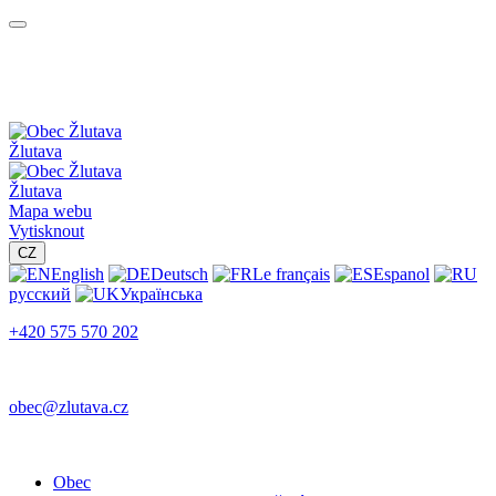
Žlutava
Žlutava
Mapa webu
Vytisknout
CZ
English
Deutsch
Le français
Espanol
русский
Українська
+420 575 570 202
obec@zlutava.cz
Obec