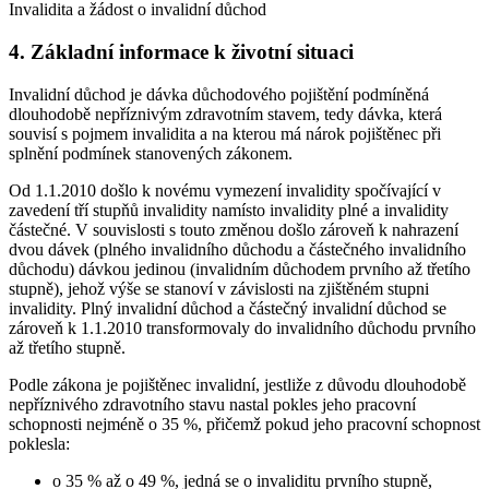
Invalidita a žádost o invalidní důchod
4. Základní informace k životní situaci
Invalidní důchod je dávka důchodového pojištění podmíněná
dlouhodobě nepříznivým zdravotním stavem, tedy dávka, která
souvisí s pojmem invalidita a na kterou má nárok pojištěnec při
splnění podmínek stanovených zákonem.
Od 1.1.2010 došlo k novému vymezení invalidity spočívající v
zavedení tří stupňů invalidity namísto invalidity plné a invalidity
částečné. V souvislosti s touto změnou došlo zároveň k nahrazení
dvou dávek (plného invalidního důchodu a částečného invalidního
důchodu) dávkou jedinou (invalidním důchodem prvního až třetího
stupně), jehož výše se stanoví v závislosti na zjištěném stupni
invalidity. Plný invalidní důchod a částečný invalidní důchod se
zároveň k 1.1.2010 transformovaly do invalidního důchodu prvního
až třetího stupně.
Podle zákona je pojištěnec invalidní, jestliže z důvodu dlouhodobě
nepříznivého zdravotního stavu nastal pokles jeho pracovní
schopnosti nejméně o 35 %, přičemž pokud jeho pracovní schopnost
poklesla:
o 35 % až o 49 %, jedná se o invaliditu prvního stupně,