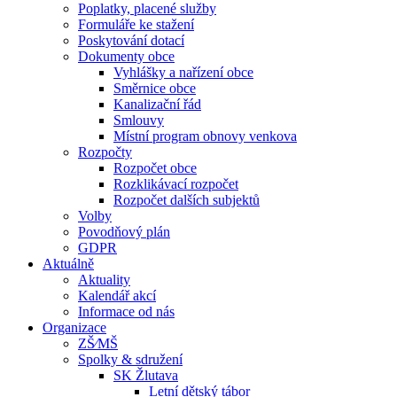
Poplatky, placené služby
Formuláře ke stažení
Poskytování dotací
Dokumenty obce
Vyhlášky a nařízení obce
Směrnice obce
Kanalizační řád
Smlouvy
Místní program obnovy venkova
Rozpočty
Rozpočet obce
Rozklikávací rozpočet
Rozpočet dalších subjektů
Volby
Povodňový plán
GDPR
Aktuálně
Aktuality
Kalendář akcí
Informace od nás
Organizace
ZŠ⁄MŠ
Spolky & sdružení
SK Žlutava
Letní dětský tábor