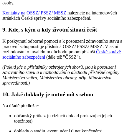
osoby.
Kontakty na OSSZ/ PSSZ/ MSSZ
naleznete na internetových
stránkách České správy sociálního zabezpečení.
9. Kde, s kým a kdy životní situaci řešit
K poskytnutí odborné pomoci a k posouzení zdravotního stavu a
pracovní schopnosti je příslušná OSSZ/ PSSZ/ MSSZ. Vlastní
rozhodování o invalidním důchodu potom přísluší
České správě
sociálního zabezpečení
(dále též "ČSSZ").
(Pokud jde o příslušníky ozbrojených sborů, jsou k posouzení
zdravotního stavu a k rozhodování o důchodu příslušné orgány
Ministerstva vnitra, Ministerstva obrany, příp. Ministerstva
spravedlnosti.)
10. Jaké doklady je nutné mít s sebou
Na úřadě předložte:
občanský průkaz (u cizinců doklad prokazující jejich
totožnost),
doklady o studiu, event. učení (i neukončeném),