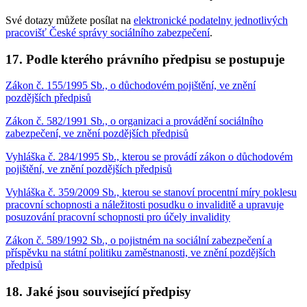
Své dotazy můžete posílat na
elektronické podatelny jednotlivých
pracovišť České správy sociálního zabezpečení
.
17. Podle kterého právního předpisu se postupuje
Zákon č. 155/1995 Sb., o důchodovém pojištění, ve znění
pozdějších předpisů
Zákon č. 582/1991 Sb., o organizaci a provádění sociálního
zabezpečení, ve znění pozdějších předpisů
Vyhláška č. 284/1995 Sb., kterou se provádí zákon o důchodovém
pojištění, ve znění pozdějších předpisů
Vyhláška č. 359/2009 Sb., kterou se stanoví procentní míry poklesu
pracovní schopnosti a náležitosti posudku o invaliditě a upravuje
posuzování pracovní schopnosti pro účely invalidity
Zákon č. 589/1992 Sb., o pojistném na sociální zabezpečení a
příspěvku na státní politiku zaměstnanosti, ve znění pozdějších
předpisů
18. Jaké jsou související předpisy