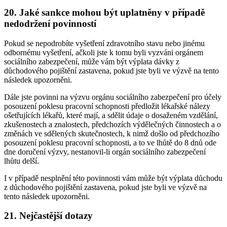
20. Jaké sankce mohou být uplatněny v případě
nedodržení povinností
Pokud se nepodrobíte vyšetření zdravotního stavu nebo jinému
odbornému vyšetření, ačkoli jste k tomu byli vyzváni orgánem
sociálního zabezpečení, může vám být výplata dávky z
důchodového pojištění zastavena, pokud jste byli ve výzvě na tento
následek upozorněni.
Dále jste povinni na výzvu orgánu sociálního zabezpečení pro účely
posouzení poklesu pracovní schopnosti předložit lékařské nálezy
ošetřujících lékařů, které mají, a sdělit údaje o dosaženém vzdělání,
zkušenostech a znalostech, předchozích výdělečných činnostech a o
změnách ve sdělených skutečnostech, k nimž došlo od předchozího
posouzení poklesu pracovní schopnosti, a to ve lhůtě do 8 dnů ode
dne doručení výzvy, nestanovil-li orgán sociálního zabezpečení
lhůtu delší.
I v případě nesplnění této povinnosti vám může být výplata důchodu
z důchodového pojištění zastavena, pokud jste byli ve výzvě na
tento následek upozorněni.
21. Nejčastější dotazy