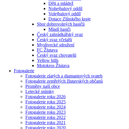
Děti a mládež
Nohejbalový oddíl
Volejbalový oddíl
Dotace Zlínského kraje
Sbor dobrovolných hasičů
Mladí hasiči
Český zahrádkářský svaz
Český svaz včelařů
Myslivecké sdružení
FC Žlutava
Český svaz chovatelů
Yellow hills
Motokros Žlutava
Fotogalerie
Fotogalerie zlatých a diamantových svateb
Fotogalerie zemřelých žlutavských občanů
Proměny naší obce
Letecké snímky
Fotogalerie roku 2026
Fotogalerie roku 2025
Fotogalerie roku 2024
Fotogalerie roku 2023
Fotogalerie roku 2022
Fotogalerie roku 2021
Fotogalerie roku 2020