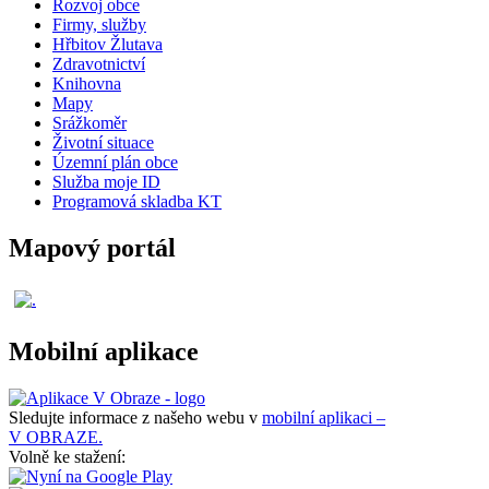
Rozvoj obce
Firmy, služby
Hřbitov Žlutava
Zdravotnictví
Knihovna
Mapy
Srážkoměr
Životní situace
Územní plán obce
Služba moje ID
Programová skladba KT
Mapový portál
Mobilní aplikace
Sledujte informace z našeho webu v
mobilní aplikaci –
V OBRAZE.
Volně ke stažení: