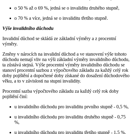
o 50 % až o 69 %, jedná se o invaliditu druhého stupně,
o 70 % a více, jedná se o invaliditu třetího stupně.
Výše invalidního důchodu
Invalidní důchod se skládá ze základní výměry a z procentní
výměry.
Změny v nárocích na invalidní důchod a ve stanovení výše tohoto
důchodu nemají vliv na výši základní výměry invalidního důchodu,
ta zůstává stejná. Výše procentní výměry invalidního důchodu se
stanoví procentní sazbou z výpočtového základu za každý celý rok
doby pojištění a dopočtené doby získané do dosažení důchodového
věku, a to v závislosti na stupni invalidity.
Procentní sazba výpočtového základu za každý celý rok doby
pojištění činí:
u invalidního důchodu pro invaliditu prvního stupně - 0,5 %,
u invalidního důchodu pro invaliditu druhého stupně - 0,75
%,
u invalidního důchodu pro invaliditu třetího stupně - 1,5 %.