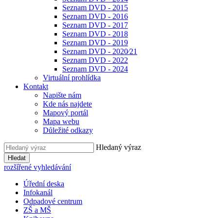
Seznam DVD - 2015
Seznam DVD - 2016
Seznam DVD - 2017
Seznam DVD - 2018
Seznam DVD - 2019
Seznam DVD - 2020⁄21
Seznam DVD - 2022
Seznam DVD - 2024
Virtuální prohlídka
Kontakt
Napište nám
Kde nás najdete
Mapový portál
Mapa webu
Důležité odkazy
Hledaný výraz
Hledat
rozšířené vyhledávání
Úřední deska
Infokanál
Odpadové centrum
ZŠ a MŠ