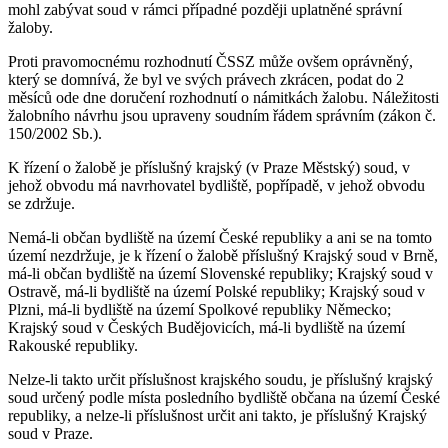
mohl zabývat soud v rámci případné později uplatněné správní
žaloby.
Proti pravomocnému rozhodnutí ČSSZ může ovšem oprávněný,
který se domnívá, že byl ve svých právech zkrácen, podat do 2
měsíců ode dne doručení rozhodnutí o námitkách žalobu. Náležitosti
žalobního návrhu jsou upraveny soudním řádem správním (zákon č.
150/2002 Sb.).
K řízení o žalobě je příslušný krajský (v Praze Městský) soud, v
jehož obvodu má navrhovatel bydliště, popřípadě, v jehož obvodu
se zdržuje.
Nemá-li občan bydliště na území České republiky a ani se na tomto
území nezdržuje, je k řízení o žalobě příslušný Krajský soud v Brně,
má-li občan bydliště na území Slovenské republiky; Krajský soud v
Ostravě, má-li bydliště na území Polské republiky; Krajský soud v
Plzni, má-li bydliště na území Spolkové republiky Německo;
Krajský soud v Českých Budějovicích, má-li bydliště na území
Rakouské republiky.
Nelze-li takto určit příslušnost krajského soudu, je příslušný krajský
soud určený podle místa posledního bydliště občana na území České
republiky, a nelze-li příslušnost určit ani takto, je příslušný Krajský
soud v Praze.