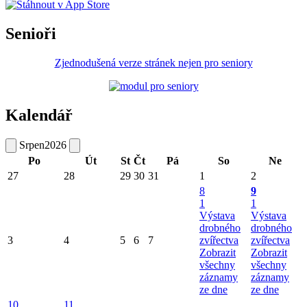
Senioři
Zjednodušená verze stránek nejen pro seniory
Kalendář
Srpen
2026
Po
Út
St
Čt
Pá
So
Ne
27
28
29
30
31
1
2
8
9
1
1
Výstava
Výstava
drobného
drobného
3
4
5
6
7
zvířectva
zvířectva
Zobrazit
Zobrazit
všechny
všechny
záznamy
záznamy
ze dne
ze dne
10
11