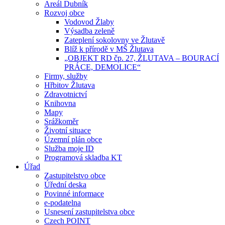
Areál Dubník
Rozvoj obce
Vodovod Žlaby
Výsadba zeleně
Zateplení sokolovny ve Žlutavě
Blíž k přírodě v MŠ Žlutava
„OBJEKT RD čp. 27, ŽLUTAVA – BOURACÍ
PRÁCE, DEMOLICE“
Firmy, služby
Hřbitov Žlutava
Zdravotnictví
Knihovna
Mapy
Srážkoměr
Životní situace
Územní plán obce
Služba moje ID
Programová skladba KT
Úřad
Zastupitelstvo obce
Úřední deska
Povinné informace
e-podatelna
Usnesení zastupitelstva obce
Czech POINT