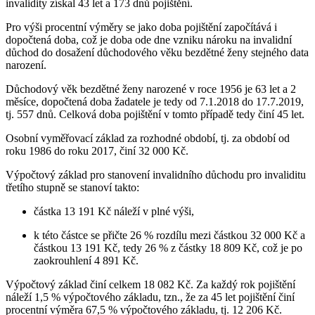
invalidity získal 43 let a 173 dnů pojištění.
Pro výši procentní výměry se jako doba pojištění započítává i
dopočtená doba, což je doba ode dne vzniku nároku na invalidní
důchod do dosažení důchodového věku bezdětné ženy stejného data
narození.
Důchodový věk bezdětné ženy narozené v roce 1956 je 63 let a 2
měsíce, dopočtená doba žadatele je tedy od 7.1.2018 do 17.7.2019,
tj. 557 dnů. Celková doba pojištění v tomto případě tedy činí 45 let.
Osobní vyměřovací základ za rozhodné období, tj. za období od
roku 1986 do roku 2017, činí 32 000 Kč.
Výpočtový základ pro stanovení invalidního důchodu pro invaliditu
třetího stupně se stanoví takto:
částka 13 191 Kč náleží v plné výši,
k této částce se přičte 26 % rozdílu mezi částkou 32 000 Kč a
částkou 13 191 Kč, tedy 26 % z částky 18 809 Kč, což je po
zaokrouhlení 4 891 Kč.
Výpočtový základ činí celkem 18 082 Kč. Za každý rok pojištění
náleží 1,5 % výpočtového základu, tzn., že za 45 let pojištění činí
procentní výměra 67,5 % výpočtového základu, tj. 12 206 Kč.