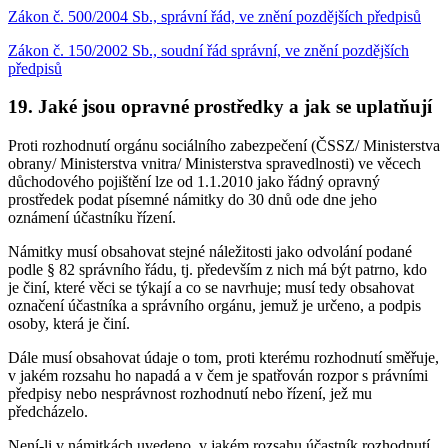
Zákon č. 500/2004 Sb., správní řád, ve znění pozdějších předpisů
Zákon č. 150/2002 Sb., soudní řád správní, ve znění pozdějších
předpisů
19. Jaké jsou opravné prostředky a jak se uplatňují
Proti rozhodnutí orgánu sociálního zabezpečení (ČSSZ/ Ministerstva
obrany/ Ministerstva vnitra/ Ministerstva spravedlnosti) ve věcech
důchodového pojištění lze od 1.1.2010 jako řádný opravný
prostředek podat písemné námitky do 30 dnů ode dne jeho
oznámení účastníku řízení.
Námitky musí obsahovat stejné náležitosti jako odvolání podané
podle § 82 správního řádu, tj. především z nich má být patrno, kdo
je činí, které věci se týkají a co se navrhuje; musí tedy obsahovat
označení účastníka a správního orgánu, jemuž je určeno, a podpis
osoby, která je činí.
Dále musí obsahovat údaje o tom, proti kterému rozhodnutí směřuje,
v jakém rozsahu ho napadá a v čem je spatřován rozpor s právními
předpisy nebo nesprávnost rozhodnutí nebo řízení, jež mu
předcházelo.
Není-li v námitkách uvedeno, v jakém rozsahu účastník rozhodnutí