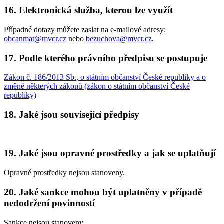
16. Elektronická služba, kterou lze využít
Případné dotazy můžete zaslat na e-mailové adresy:
obcanmat@mvcr.cz
nebo
bezuchova@mvcr.cz
.
17. Podle kterého právního předpisu se postupuje
Zákon č. 186/2013 Sb., o státním občanství České republiky a o
změně některých zákonů (zákon o státním občanství České
republiky)
18. Jaké jsou související předpisy
19. Jaké jsou opravné prostředky a jak se uplatňují
Opravné prostředky nejsou stanoveny.
20. Jaké sankce mohou být uplatněny v případě
nedodržení povinností
Sankce nejsou stanoveny.