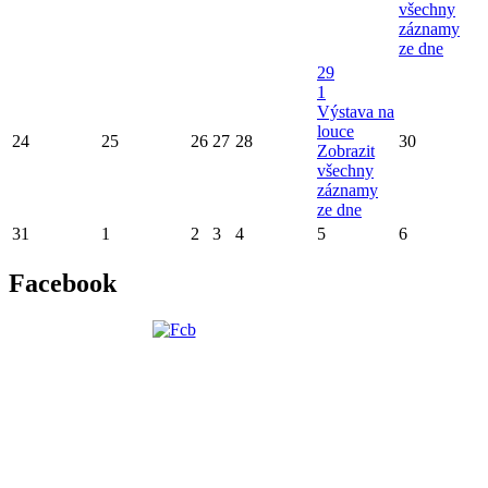
všechny
záznamy
ze dne
29
1
Výstava na
louce
24
25
26
27
28
30
Zobrazit
všechny
záznamy
ze dne
31
1
2
3
4
5
6
Facebook