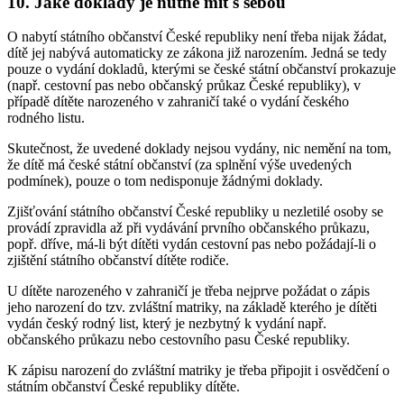
10. Jaké doklady je nutné mít s sebou
O nabytí státního občanství České republiky není třeba nijak žádat,
dítě jej nabývá automaticky ze zákona již narozením. Jedná se tedy
pouze o vydání dokladů, kterými se české státní občanství prokazuje
(např. cestovní pas nebo občanský průkaz České republiky), v
případě dítěte narozeného v zahraničí také o vydání českého
rodného listu.
Skutečnost, že uvedené doklady nejsou vydány, nic nemění na tom,
že dítě má české státní občanství (za splnění výše uvedených
podmínek), pouze o tom nedisponuje žádnými doklady.
Zjišťování státního občanství České republiky u nezletilé osoby se
provádí zpravidla až při vydávání prvního občanského průkazu,
popř. dříve, má-li být dítěti vydán cestovní pas nebo požádají-li o
zjištění státního občanství dítěte rodiče.
U dítěte narozeného v zahraničí je třeba nejprve požádat o zápis
jeho narození do tzv. zvláštní matriky, na základě kterého je dítěti
vydán český rodný list, který je nezbytný k vydání např.
občanského průkazu nebo cestovního pasu České republiky.
K zápisu narození do zvláštní matriky je třeba připojit i osvědčení o
státním občanství České republiky dítěte.