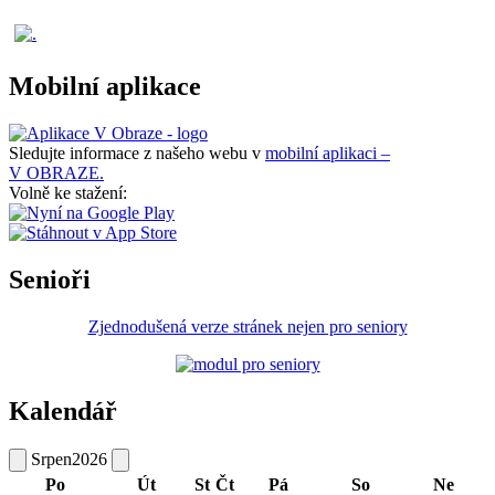
Mobilní aplikace
Sledujte informace z našeho webu v
mobilní aplikaci –
V OBRAZE.
Volně ke stažení:
Senioři
Zjednodušená verze stránek nejen pro seniory
Kalendář
Srpen
2026
Po
Út
St
Čt
Pá
So
Ne