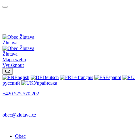
Žlutava
Žlutava
Mapa webu
Vytisknout
CZ
English
Deutsch
Le français
Espanol
русский
Українська
+420 575 570 202
obec@zlutava.cz
Obec