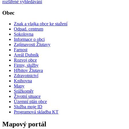
rozšířené vyhledávání
Obec
Znak a vlajka obce ke stažení
Odpad. centrum
Sokolovna
Informace o obci
Zajímavosti Žlutavy
Farnost
Areál Dubník
Rozvoj obce
Firmy, služby
Hřbitov Žlutava
Zdravotnictví
Knihovna
Mapy
Srážkoměr
Životní situace
Územní plán obce
Služba moje ID
Programová skladba KT
Mapový portál