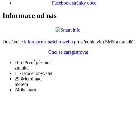
Facebook stránky obce
Informace od nás
Dostávejte
informace z našeho webu
prostřednictvím SMS a e-mailů
Chci se zaregistrovat
1667
První písemná
zmínka
1171
Počet obyvatel
298
Metrů nad
mořem
740
hektarů