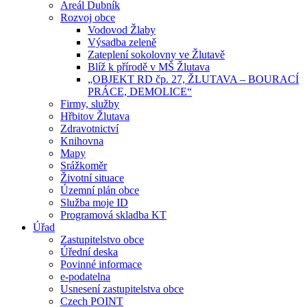
Areál Dubník
Rozvoj obce
Vodovod Žlaby
Výsadba zeleně
Zateplení sokolovny ve Žlutavě
Blíž k přírodě v MŠ Žlutava
„OBJEKT RD čp. 27, ŽLUTAVA – BOURACÍ
PRÁCE, DEMOLICE“
Firmy, služby
Hřbitov Žlutava
Zdravotnictví
Knihovna
Mapy
Srážkoměr
Životní situace
Územní plán obce
Služba moje ID
Programová skladba KT
Úřad
Zastupitelstvo obce
Úřední deska
Povinné informace
e-podatelna
Usnesení zastupitelstva obce
Czech POINT