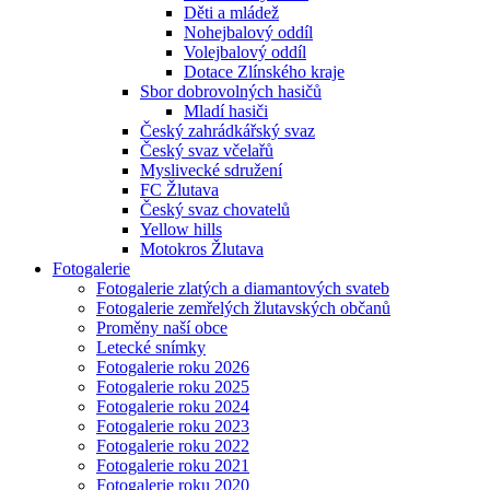
Děti a mládež
Nohejbalový oddíl
Volejbalový oddíl
Dotace Zlínského kraje
Sbor dobrovolných hasičů
Mladí hasiči
Český zahrádkářský svaz
Český svaz včelařů
Myslivecké sdružení
FC Žlutava
Český svaz chovatelů
Yellow hills
Motokros Žlutava
Fotogalerie
Fotogalerie zlatých a diamantových svateb
Fotogalerie zemřelých žlutavských občanů
Proměny naší obce
Letecké snímky
Fotogalerie roku 2026
Fotogalerie roku 2025
Fotogalerie roku 2024
Fotogalerie roku 2023
Fotogalerie roku 2022
Fotogalerie roku 2021
Fotogalerie roku 2020