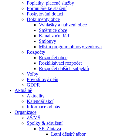
Poplatky, placené služby
Formuláře ke stažení
Poskytování dotací
Dokumenty obce
Vyhlášky a nařízení obce
Směrnice obce
Kanalizační řád
Smlouvy
Místní program obnovy venkova
Rozpočty
Rozpočet obce
Rozklikávací rozpočet
Rozpočet dalších subjektů
Volby
Povodňový plán
GDPR
Aktuálně
Aktuality
Kalendář akcí
Informace od nás
Organizace
ZŠ⁄MŠ
Spolky & sdružení
SK Žlutava
Letní dětský tábor