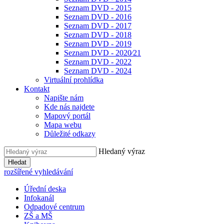
Seznam DVD - 2015
Seznam DVD - 2016
Seznam DVD - 2017
Seznam DVD - 2018
Seznam DVD - 2019
Seznam DVD - 2020⁄21
Seznam DVD - 2022
Seznam DVD - 2024
Virtuální prohlídka
Kontakt
Napište nám
Kde nás najdete
Mapový portál
Mapa webu
Důležité odkazy
Hledaný výraz
Hledat
rozšířené vyhledávání
Úřední deska
Infokanál
Odpadové centrum
ZŠ a MŠ