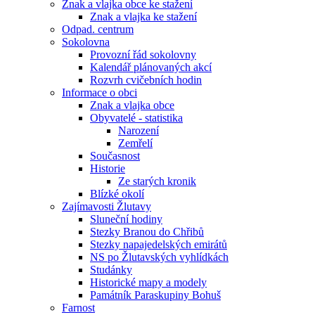
Znak a vlajka obce ke stažení
Znak a vlajka ke stažení
Odpad. centrum
Sokolovna
Provozní řád sokolovny
Kalendář plánovaných akcí
Rozvrh cvičebních hodin
Informace o obci
Znak a vlajka obce
Obyvatelé - statistika
Narození
Zemřelí
Současnost
Historie
Ze starých kronik
Blízké okolí
Zajímavosti Žlutavy
Sluneční hodiny
Stezky Branou do Chřibů
Stezky napajedelských emirátů
NS po Žlutavských vyhlídkách
Studánky
Historické mapy a modely
Památník Paraskupiny Bohuš
Farnost