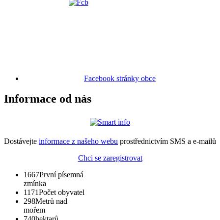
Facebook stránky obce
Informace od nás
Dostávejte
informace z našeho webu
prostřednictvím SMS a e-mailů
Chci se zaregistrovat
1667
První písemná
zmínka
1171
Počet obyvatel
298
Metrů nad
mořem
740
hektarů