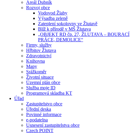
Areál Dubník
Rozvoj obce
Vodovod Žlaby
Výsadba zeleně
Zateplení sokolovny ve Žlutavě
Blíž k přírodě v MŠ Žlutava
„OBJEKT RD čp. 27, ŽLUTAVA – BOURACÍ
PRÁCE, DEMOLICE“
Firmy, služby
Hřbitov Žlutava
Zdravotnictví
Knihovna
Mapy
Srážkoměr
Životní situace
Územní plán obce
Služba moje ID
Programová skladba KT
Úřad
Zastupitelstvo obce
Úřední deska
Povinné informace
e-podatelna
Usnesení zastupitelstva obce
Czech POINT