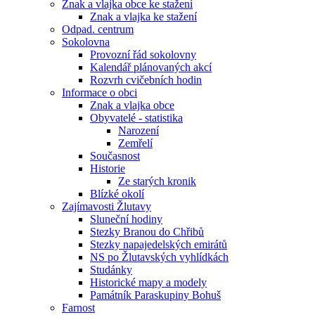
Znak a vlajka obce ke stažení
Znak a vlajka ke stažení
Odpad. centrum
Sokolovna
Provozní řád sokolovny
Kalendář plánovaných akcí
Rozvrh cvičebních hodin
Informace o obci
Znak a vlajka obce
Obyvatelé - statistika
Narození
Zemřelí
Současnost
Historie
Ze starých kronik
Blízké okolí
Zajímavosti Žlutavy
Sluneční hodiny
Stezky Branou do Chřibů
Stezky napajedelských emirátů
NS po Žlutavských vyhlídkách
Studánky
Historické mapy a modely
Památník Paraskupiny Bohuš
Farnost