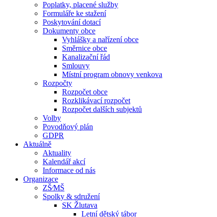
Poplatky, placené služby
Formuláře ke stažení
Poskytování dotací
Dokumenty obce
Vyhlášky a nařízení obce
Směrnice obce
Kanalizační řád
Smlouvy
Místní program obnovy venkova
Rozpočty
Rozpočet obce
Rozklikávací rozpočet
Rozpočet dalších subjektů
Volby
Povodňový plán
GDPR
Aktuálně
Aktuality
Kalendář akcí
Informace od nás
Organizace
ZŠ⁄MŠ
Spolky & sdružení
SK Žlutava
Letní dětský tábor