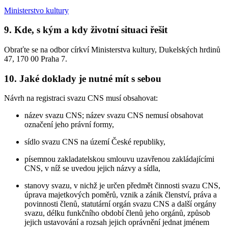
Ministerstvo kultury
9. Kde, s kým a kdy životní situaci řešit
Obraťte se na odbor církví Ministerstva kultury, Dukelských hrdinů
47, 170 00 Praha 7.
10. Jaké doklady je nutné mít s sebou
Návrh na registraci svazu CNS musí obsahovat:
název svazu CNS; název svazu CNS nemusí obsahovat
označení jeho právní formy,
sídlo svazu CNS na území České republiky,
písemnou zakladatelskou smlouvu uzavřenou zakládajícími
CNS, v níž se uvedou jejich názvy a sídla,
stanovy svazu, v nichž je určen předmět činnosti svazu CNS,
úprava majetkových poměrů, vznik a zánik členství, práva a
povinnosti členů, statutární orgán svazu CNS a další orgány
svazu, délku funkčního období členů jeho orgánů, způsob
jejich ustavování a rozsah jejich oprávnění jednat jménem