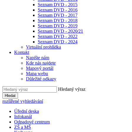
Seznam DVD - 2015
Seznam DVD - 2016
Seznam DVD - 2017
Seznam DVD - 2018
Seznam DVD - 2019
Seznam DVD - 2020⁄21
Seznam DVD - 2022
Seznam DVD - 2024
Virtuální prohlídka
Kontakt
Napište nám
Kde nás najdete
Mapový portál
Mapa webu
Důležité odkazy
Hledaný výraz
Hledat
rozšířené vyhledávání
Úřední deska
Infokanál
Odpadové centrum
ZŠ a MŠ