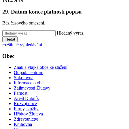
18.04.2018
29. Datum konce platnosti popisu
Bez časového omezení.
Hledaný výraz
Hledat
rozšířené vyhledávání
Obec
Znak a vlajka obce ke stažení
Odpad. centrum
Sokolovna
Informace o obci
Zajímavosti Žlutavy
Farnost
Areál Dubník
Rozvoj obce
Firmy, služby
Hřbitov Žlutava
Zdravotnictví
Knihovna