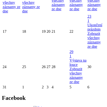
všechny
všechny
všechny
všechny
všechny
záznamy
záznamy
záznamy
záznamy ze
záznamy ze
ze dne
ze dne
ze dne
dne
dne
23
1
Ukončení
prázdnin
17
18
19
20
21
22
Zobrazit
všechny
záznamy
ze dne
29
1
Výstava na
louce
24
25
26
27
28
30
Zobrazit
všechny
záznamy
ze dne
31
1
2
3
4
5
6
Facebook