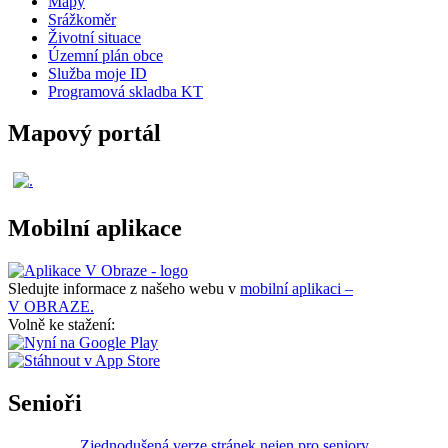
Mapy
Srážkoměr
Životní situace
Územní plán obce
Služba moje ID
Programová skladba KT
Mapový portál
Mobilní aplikace
Sledujte informace z našeho webu v
mobilní aplikaci –
V OBRAZE.
Volně ke stažení:
Senioři
Zjednodušená verze stránek nejen pro seniory