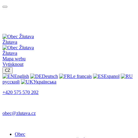
Žlutava
Žlutava
Mapa webu
Vytisknout
CZ
English
Deutsch
Le français
Espanol
русский
Українська
+420 575 570 202
obec@zlutava.cz
Obec