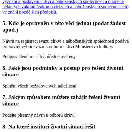
vyznání a postavení církví a náboženských společností a o změně
některých zákonů (zákon o církvích a náboženských společnostech),
ve znění pozdějších předpisů
.
5. Kdo je oprávněn v této věci jednat (podat žádost
apod.)
Návrh na registraci svazu církví a náboženských společností podává
přípravný výbor svazu u odboru církví Ministerstva kultury.
Podpisy členů musí být úředně ověřeny.
6. Jaké jsou podmínky a postup pro řešení životní
situace
Splnění všech požadovaných náležitostí.
7. Jakým způsobem můžete zahájit řešení životní
situace
Podejte písemný návrh u odboru církví.
8. Na které instituci životní situaci řešit