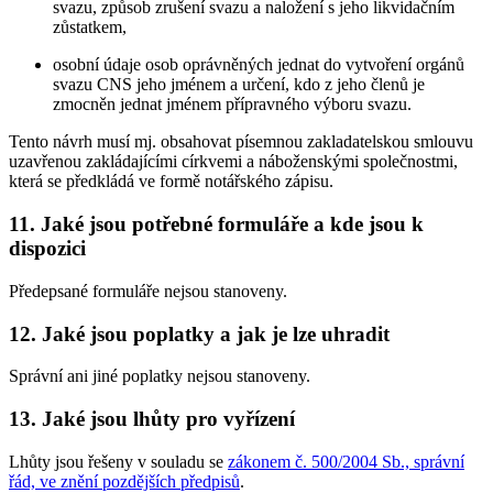
svazu, způsob zrušení svazu a naložení s jeho likvidačním
zůstatkem,
osobní údaje osob oprávněných jednat do vytvoření orgánů
svazu CNS jeho jménem a určení, kdo z jeho členů je
zmocněn jednat jménem přípravného výboru svazu.
Tento návrh musí mj. obsahovat písemnou zakladatelskou smlouvu
uzavřenou zakládajícími církvemi a náboženskými společnostmi,
která se předkládá ve formě notářského zápisu.
11. Jaké jsou potřebné formuláře a kde jsou k
dispozici
Předepsané formuláře nejsou stanoveny.
12. Jaké jsou poplatky a jak je lze uhradit
Správní ani jiné poplatky nejsou stanoveny.
13. Jaké jsou lhůty pro vyřízení
Lhůty jsou řešeny v souladu se
zákonem č. 500/2004 Sb., správní
řád, ve znění pozdějších předpisů
.