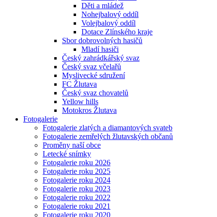
Děti a mládež
Nohejbalový oddíl
Volejbalový oddíl
Dotace Zlínského kraje
Sbor dobrovolných hasičů
Mladí hasiči
Český zahrádkářský svaz
Český svaz včelařů
Myslivecké sdružení
FC Žlutava
Český svaz chovatelů
Yellow hills
Motokros Žlutava
Fotogalerie
Fotogalerie zlatých a diamantových svateb
Fotogalerie zemřelých žlutavských občanů
Proměny naší obce
Letecké snímky
Fotogalerie roku 2026
Fotogalerie roku 2025
Fotogalerie roku 2024
Fotogalerie roku 2023
Fotogalerie roku 2022
Fotogalerie roku 2021
Fotogalerie roku 2020