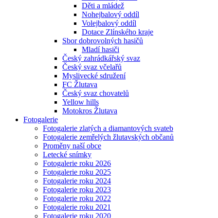
Děti a mládež
Nohejbalový oddíl
Volejbalový oddíl
Dotace Zlínského kraje
Sbor dobrovolných hasičů
Mladí hasiči
Český zahrádkářský svaz
Český svaz včelařů
Myslivecké sdružení
FC Žlutava
Český svaz chovatelů
Yellow hills
Motokros Žlutava
Fotogalerie
Fotogalerie zlatých a diamantových svateb
Fotogalerie zemřelých žlutavských občanů
Proměny naší obce
Letecké snímky
Fotogalerie roku 2026
Fotogalerie roku 2025
Fotogalerie roku 2024
Fotogalerie roku 2023
Fotogalerie roku 2022
Fotogalerie roku 2021
Fotogalerie roku 2020