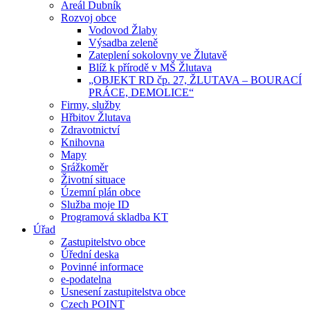
Areál Dubník
Rozvoj obce
Vodovod Žlaby
Výsadba zeleně
Zateplení sokolovny ve Žlutavě
Blíž k přírodě v MŠ Žlutava
„OBJEKT RD čp. 27, ŽLUTAVA – BOURACÍ
PRÁCE, DEMOLICE“
Firmy, služby
Hřbitov Žlutava
Zdravotnictví
Knihovna
Mapy
Srážkoměr
Životní situace
Územní plán obce
Služba moje ID
Programová skladba KT
Úřad
Zastupitelstvo obce
Úřední deska
Povinné informace
e-podatelna
Usnesení zastupitelstva obce
Czech POINT