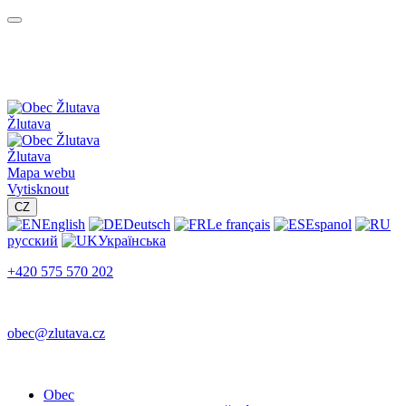
Žlutava
Žlutava
Mapa webu
Vytisknout
CZ
English
Deutsch
Le français
Espanol
русский
Українська
+420 575 570 202
obec@zlutava.cz
Obec