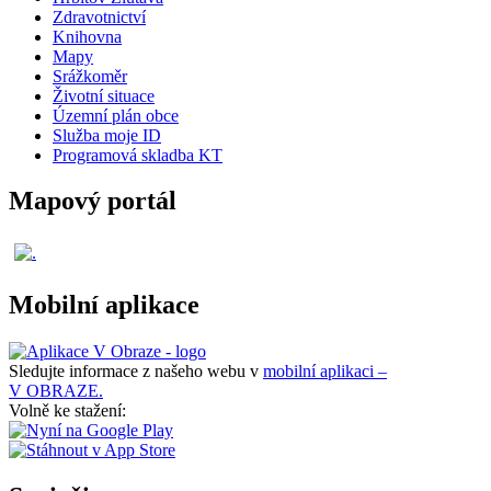
Zdravotnictví
Knihovna
Mapy
Srážkoměr
Životní situace
Územní plán obce
Služba moje ID
Programová skladba KT
Mapový portál
Mobilní aplikace
Sledujte informace z našeho webu v
mobilní aplikaci –
V OBRAZE.
Volně ke stažení: