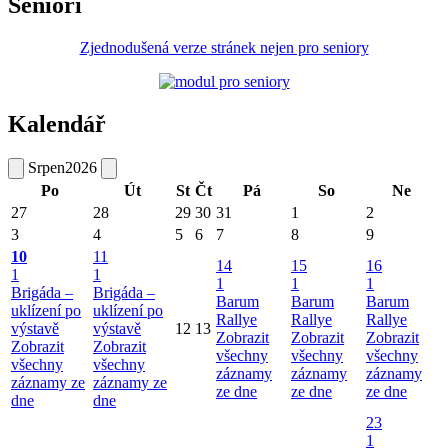
Senioři
Zjednodušená verze stránek nejen pro seniory
Kalendář
Srpen
2026
Po
Út
St
Čt
Pá
So
Ne
27
28
29
30
31
1
2
3
4
5
6
7
8
9
10
11
14
15
16
1
1
1
1
1
Brigáda –
Brigáda –
Barum
Barum
Barum
uklízení po
uklízení po
Rallye
Rallye
Rallye
výstavě
výstavě
12
13
Zobrazit
Zobrazit
Zobrazit
Zobrazit
Zobrazit
všechny
všechny
všechny
všechny
všechny
záznamy
záznamy
záznamy
záznamy ze
záznamy ze
ze dne
ze dne
ze dne
dne
dne
23
1