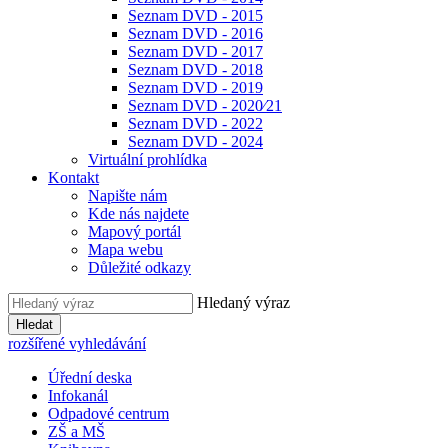
Seznam DVD - 2015
Seznam DVD - 2016
Seznam DVD - 2017
Seznam DVD - 2018
Seznam DVD - 2019
Seznam DVD - 2020⁄21
Seznam DVD - 2022
Seznam DVD - 2024
Virtuální prohlídka
Kontakt
Napište nám
Kde nás najdete
Mapový portál
Mapa webu
Důležité odkazy
Hledaný výraz
Hledat
rozšířené vyhledávání
Úřední deska
Infokanál
Odpadové centrum
ZŠ a MŠ