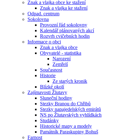
Znak a vlajka obce ke stažení
Znak a vlajka ke stažení
Odpad. centrum
Sokolovna
Provozní řád sokolovny
Kalendář plánovaných akcí
Rozvrh cvičebních hodin
Informace o obci
Znak a vlajka obce
Obyvatelé - statistika
Narození
Zemřelí
Současnost
Historie
Ze starých kronik
Blízké okolí
Zajímavosti Žlutavy
Sluneční hodiny
Stezky Branou do Chřibů
Stezky napajedelských emirátů
NS po Žlutavských vyhlídkách
Studánky
Historické mapy a modely
Památník Paraskupiny Bohuš
Farnost