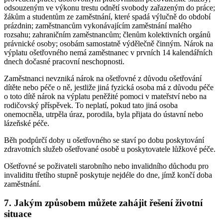
odsouzeným ve výkonu trestu odnětí svobody zařazeným do práce;
žákům a studentům ze zaměstnání, které spadá výlučně do období
prázdnin; zaměstnancům vykonávajícím zaměstnání malého
rozsahu; zahraničním zaměstnancům; členům kolektivních orgánů
právnické osoby; osobám samostatně výdělečně činným. Nárok na
výplatu ošetřovného nemá zaměstnanec v prvních 14 kalendářních
dnech dočasné pracovní neschopnosti.
Zaměstnanci nevzniká nárok na ošetřovné z důvodu ošetřování
dítěte nebo péče o ně, jestliže jiná fyzická osoba má z důvodu péče
o toto dítě nárok na výplatu peněžité pomoci v mateřství nebo na
rodičovský příspěvek. To neplatí, pokud tato jiná osoba
onemocněla, utrpěla úraz, porodila, byla přijata do ústavní nebo
lázeňské péče.
Běh podpůrčí doby u ošetřovného se staví po dobu poskytování
zdravotních služeb ošetřované osobě u poskytovatele lůžkové péče.
Ošetřovné se poživateli starobního nebo invalidního důchodu pro
invaliditu třetího stupně poskytuje nejdéle do dne, jímž končí doba
zaměstnání.
7. Jakým způsobem můžete zahájit řešení životní
situace