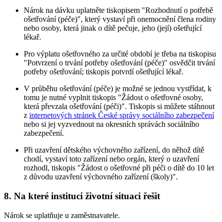
Nárok na dávku uplatněte tiskopisem "Rozhodnutí o potřebě
ošetřování (péče)", který vystaví při onemocnění člena rodiny
nebo osoby, která jinak o dítě pečuje, jeho (její) ošetřující
lékař.
Pro výplatu ošetřovného za určité období je třeba na tiskopisu
"Potvrzení o trvání potřeby ošetřování (péče)" osvědčit trvání
potřeby ošetřování; tiskopis potvrdí ošetřující lékař.
V průběhu ošetřování (péče) je možné se jednou vystřídat, k
tomu je nutné vyplnit tiskopis "Žádost o ošetřovné osoby,
která převzala ošetřování (péči)". Tiskopis si můžete stáhnout
z
internetových stránek České správy sociálního zabezpečení
nebo si jej vyzvednout na okresních správách sociálního
zabezpečení.
Při uzavření dětského výchovného zařízení, do něhož dítě
chodí, vystaví toto zařízení nebo orgán, který o uzavření
rozhodl, tiskopis "Žádost o ošetřovné při péči o dítě do 10 let
z důvodu uzavření výchovného zařízení (školy)".
8. Na které instituci životní situaci řešit
Nárok se uplatňuje u zaměstnavatele.