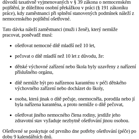
důvodů taxativně vyjmenovaných v § 39 zákona o nemocenském
pojištění, je důležitou osobní překážkou v práci (§ 191 zákoníku
práce), kdy zaměstnanci při splnění stanovených podmínek náleží z
nemocenského pojištění ošetřovné.
Tato dávka náleží zaměstnanci (muži i ženě), který nemůže
pracovat, poněvadž musí:
ošetřovat nemocné dítě mladší než 10 let,
pečovat o dítě mladší než 10 let z důvodu, že:
dětské výchovné zařízení nebo škola byly uzavřeny z nařízení
příslušného orgánu,
dítě nemůže být pro nařízenou karanténu v péči dětského
výchovného zařízení nebo docházet do školy,
osoba, která jinak o dítě pečuje, onemocněla, porodila nebo jí
byla nařízena karanténa, a proto nemůže o dítě pečovat,
ošetřovat jiného nemocného člena rodiny, jestliže jeho
zdravotní stav vyžaduje nezbytně ošetřování jinou osobou.
Ošetřovné se poskytuje od prvního dne potřeby ošetřování (péče) po
dobu 9 kalendářních dnů.