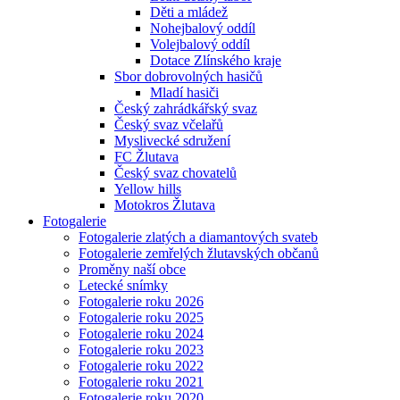
Děti a mládež
Nohejbalový oddíl
Volejbalový oddíl
Dotace Zlínského kraje
Sbor dobrovolných hasičů
Mladí hasiči
Český zahrádkářský svaz
Český svaz včelařů
Myslivecké sdružení
FC Žlutava
Český svaz chovatelů
Yellow hills
Motokros Žlutava
Fotogalerie
Fotogalerie zlatých a diamantových svateb
Fotogalerie zemřelých žlutavských občanů
Proměny naší obce
Letecké snímky
Fotogalerie roku 2026
Fotogalerie roku 2025
Fotogalerie roku 2024
Fotogalerie roku 2023
Fotogalerie roku 2022
Fotogalerie roku 2021
Fotogalerie roku 2020