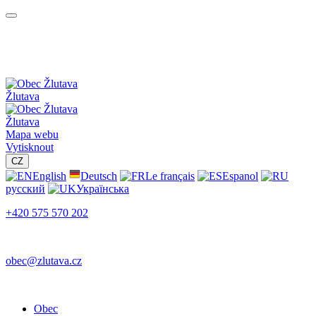
Žlutava
Žlutava
Mapa webu
Vytisknout
CZ
English
Deutsch
Le français
Espanol
русский
Українська
+420 575 570 202
obec@zlutava.cz
Obec