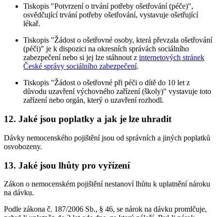
Tiskopis "Potvrzení o trvání potřeby ošetřování (péče)",
osvědčující trvání potřeby ošetřování, vystavuje ošetřující
lékař.
Tiskopis "Žádost o ošetřovné osoby, která převzala ošetřování
(péči)" je k dispozici na okresních správách sociálního
zabezpečení nebo si jej lze stáhnout z
internetových stránek
České správy sociálního zabezpečení
.
Tiskopis "Žádost o ošetřovné při péči o dítě do 10 let z
důvodu uzavření výchovného zařízení (školy)" vystavuje toto
zařízení nebo orgán, který o uzavření rozhodl.
12. Jaké jsou poplatky a jak je lze uhradit
Dávky nemocenského pojištění jsou od správních a jiných poplatků
osvobozeny.
13. Jaké jsou lhůty pro vyřízení
Zákon o nemocenském pojištění nestanoví lhůtu k uplatnění nároku
na dávku.
Podle zákona č. 187/2006 Sb., § 46, se nárok na dávku promlčuje,