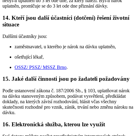
nebyl-li uplatněn do 3 let ode dne, za který náleží. Byl-li nárok
uplatněn, promlčuje se do 3 let ode dne přiznání dávky.
14. Kteří jsou další účastníci (dotčení) řešení životní
situace
Dalšími účastníky jsou:
zaměstnavatel, u kterého je nárok na dávku uplatněn,
ošetřující lékař,
OSSZ/ PSSZ/ MSSZ Brno
.
15. Jaké další činnosti jsou po žadateli požadovány
Podle ustanovení zákona č. 187/2006 Sb., § 103, uplatňovat nárok
na dávku stanoveným způsobem, podávat vysvětlení, předkládat
doklady, na kterých závisí rozhodování, hlásit včas všechny
skutečnosti rozhodné pro vznik, zánik, trvání nebo změnu nároku na
dávku.
16. Elektronická služba, kterou lze využít