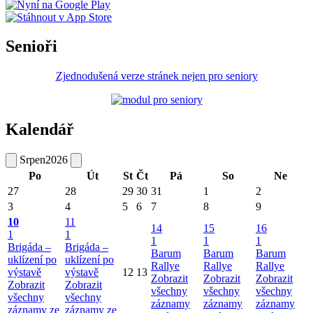
Senioři
Zjednodušená verze stránek nejen pro seniory
Kalendář
Srpen
2026
Po
Út
St
Čt
Pá
So
Ne
27
28
29
30
31
1
2
3
4
5
6
7
8
9
10
11
14
15
16
1
1
1
1
1
Brigáda –
Brigáda –
Barum
Barum
Barum
uklízení po
uklízení po
Rallye
Rallye
Rallye
výstavě
výstavě
12
13
Zobrazit
Zobrazit
Zobrazit
Zobrazit
Zobrazit
všechny
všechny
všechny
všechny
všechny
záznamy
záznamy
záznamy
záznamy ze
záznamy ze