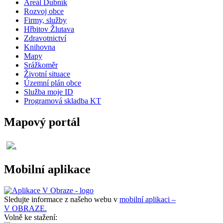
Areál Dubník
Rozvoj obce
Firmy, služby
Hřbitov Žlutava
Zdravotnictví
Knihovna
Mapy
Srážkoměr
Životní situace
Územní plán obce
Služba moje ID
Programová skladba KT
Mapový portál
Mobilní aplikace
Sledujte informace z našeho webu v
mobilní aplikaci –
V OBRAZE.
Volně ke stažení: