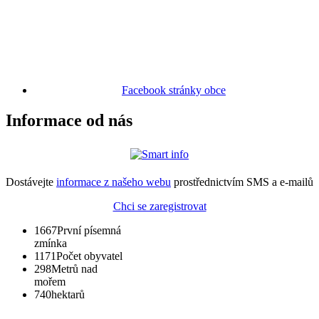
Facebook stránky obce
Informace od nás
Dostávejte
informace z našeho webu
prostřednictvím SMS a e-mailů
Chci se zaregistrovat
1667
První písemná
zmínka
1171
Počet obyvatel
298
Metrů nad
mořem
740
hektarů