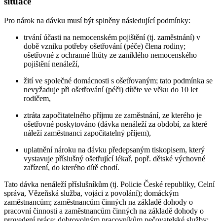
situace
Pro nárok na dávku musí být splněny následující podmínky:
trvání účasti na nemocenském pojištění (tj. zaměstnání) v
době vzniku potřeby ošetřování (péče) člena rodiny;
ošetřovné z ochranné lhůty ze zaniklého nemocenského
pojištění nenáleží,
žití ve společné domácnosti s ošetřovaným; tato podmínka se
nevyžaduje při ošetřování (péči) dítěte ve věku do 10 let
rodičem,
ztráta započitatelného příjmu ze zaměstnání, ze kterého je
ošetřovné poskytováno (dávka nenáleží za období, za které
náleží zaměstnanci započitatelný příjem),
uplatnění nároku na dávku předepsaným tiskopisem, který
vystavuje příslušný ošetřující lékař, popř. dětské výchovné
zařízení, do kterého dítě chodí.
Tato dávka nenáleží příslušníkům (tj. Policie České republiky, Celní
správa, Vězeňská služba, vojáci z povolání); domáckým
zaměstnancům; zaměstnancům činných na základě dohody o
pracovní činnosti a zaměstnancům činných na základě dohody o
provedení práce; dobrovolným pracovníkům pečovatelské služby;