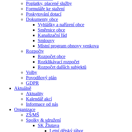
Poplatky, placené služby
Formuláře ke stažení
Poskytování dotací
Dokumenty obce
Vyhlášky a nařízení obce
Směrnice obce
Kanalizační řád
Smlouvy
Místní program obnovy venkova
Rozpočty
Rozpočet obce
Rozklikávací rozpočet
Rozpočet dalších subjektů
Volby
Povodňový plán
GDPR
Aktuálně
Aktuality
Kalendář akcí
Informace od nás
Organizace
ZŠ⁄MŠ
Spolky & sdružení
SK Žlutava
Letní dětský tábor