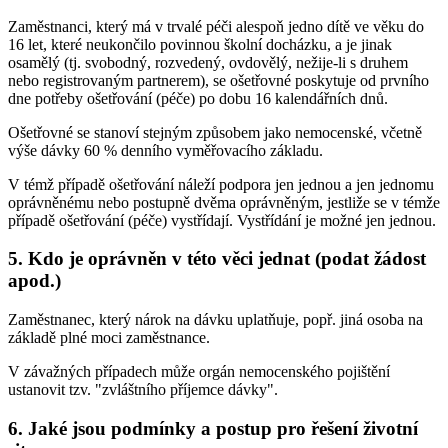
Zaměstnanci, který má v trvalé péči alespoň jedno dítě ve věku do
16 let, které neukončilo povinnou školní docházku, a je jinak
osamělý (tj. svobodný, rozvedený, ovdovělý, nežije-li s druhem
nebo registrovaným partnerem), se ošetřovné poskytuje od prvního
dne potřeby ošetřování (péče) po dobu 16 kalendářních dnů.
Ošetřovné se stanoví stejným způsobem jako nemocenské, včetně
výše dávky 60 % denního vyměřovacího základu.
V témž případě ošetřování náleží podpora jen jednou a jen jednomu
oprávněnému nebo postupně dvěma oprávněným, jestliže se v témže
případě ošetřování (péče) vystřídají. Vystřídání je možné jen jednou.
5. Kdo je oprávněn v této věci jednat (podat žádost
apod.)
Zaměstnanec, který nárok na dávku uplatňuje, popř. jiná osoba na
základě plné moci zaměstnance.
V závažných případech může orgán nemocenského pojištění
ustanovit tzv. "zvláštního příjemce dávky".
6. Jaké jsou podmínky a postup pro řešení životní