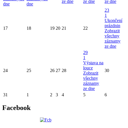
ze dne
ze dne
ze dne
dne
dne
23
1
Ukončení
prázdnin
17
18
19
20
21
22
Zobrazit
všechny
záznamy
ze dne
29
1
Výstava na
louce
24
25
26
27
28
30
Zobrazit
všechny
záznamy
ze dne
31
1
2
3
4
5
6
Facebook