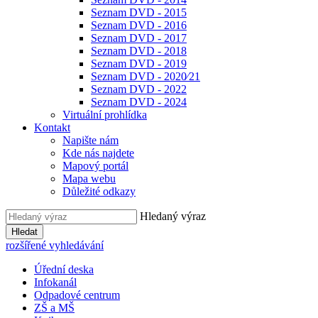
Seznam DVD - 2015
Seznam DVD - 2016
Seznam DVD - 2017
Seznam DVD - 2018
Seznam DVD - 2019
Seznam DVD - 2020⁄21
Seznam DVD - 2022
Seznam DVD - 2024
Virtuální prohlídka
Kontakt
Napište nám
Kde nás najdete
Mapový portál
Mapa webu
Důležité odkazy
Hledaný výraz
Hledat
rozšířené vyhledávání
Úřední deska
Infokanál
Odpadové centrum
ZŠ a MŠ