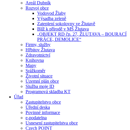
Areál Dubník
Rozvoj obce
Vodovod Žlaby
Výsadba zeleně
Zateplení sokolovny ve Žlutavě
Blíž k přírodě v MŠ Žlutava
„OBJEKT RD čp. 27, ŽLUTAVA – BOURACÍ
PRÁCE, DEMOLICE“
Firmy, služby
Hřbitov Žlutava
Zdravotnictví
Knihovna
Mapy
Srážkoměr
Životní situace
Územní plán obce
Služba moje ID
Programová skladba KT
Úřad
Zastupitelstvo obce
Úřední deska
Povinné informace
e-podatelna
Usnesení zastupitelstva obce
Czech POINT