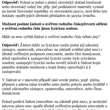
Odpověď:
Pokud se jedná o platný slovenský doklad totožnosti
nebo slovenský rodný list, příp. jiné podkladové materiály vydané
na území Slovenské republiky ve slovenském jazyce, není třeba tyto
doklady opatřit jejich úředním překladem do jazyka českého.
Možnost podání žádosti o ověření rodného čísla/převzetí sdělení
o ověření rodného čísla jinou fyzickou osobou
Může za mne vyřídit žádost o ověření rodného čísla někdo jiný?
Odpověď:
Žádost může za fyzickou osobu podat její zákonný
zástupce, opatrovník, zmocněnec na základě zvláštní plné moci s
úředně ověřeným podpisem zmocnitele, anebo člen domácnosti,
jehož oprávnění k zastupování fyzické osoby bylo schváleno
soudem; zastupující fyzická osoba rovněž doloží k žádosti kopii
platného dokladu totožnosti a kopii listiny opravňující ji k
zastupování.
V žádosti se v takovém případě také uvede jméno, popř. jména,
příjmení a adresa místa trvalého nebo jiného pobytu anebo bydliště v
cizině zákonného zástupce, opatrovníka, zmocněnce, nebo člena
domácnosti.
Pokud podává žádost zmocněnec na základě plné moci, je nezbytné
takovou plnou moc opatřit úředně ověřeným podpisem zmocnitele a