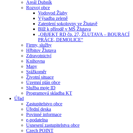
Areál Dubník
Rozvoj obce
Vodovod Žlaby
Výsadba zeleně
Zateplení sokolovny ve Žlutavě
Blíž k přírodě v MŠ Žlutava
„OBJEKT RD čp. 27, ŽLUTAVA – BOURACÍ
PRÁCE, DEMOLICE“
Firmy, služby
Hřbitov Žlutava
Zdravotnictví
Knihovna
Mapy
Srážkoměr
Životní situace
Územní plán obce
Služba moje ID
Programová skladba KT
Úřad
Zastupitelstvo obce
Úřední deska
Povinné informace
e-podatelna
Usnesení zastupitelstva obce
Czech POINT