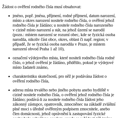
Žádost o ověření rodného čísla musí obsahovat:
jméno, popř. jména, příjmení, rodné příjmení, datum narození,
místo a okres narození nositele rodného čísla, o ověření jehož
rodného čísla je žádáno; u nositele rodného čísla narozeného
v cizině místo narození a stát, na jehož území se narodil
(pozn.: místem narození se rozumí obec, kde se fyzická osoba
narodila, nikoliv část obce, okres, oblast či např. region; v
případě, že se fyzická osoba narodila v Praze, je místem
narození obvod Praha 1 až 10),
označení výdejového místa, které nositeli rodného čísla rodné
číslo, o jehož ověření je žádáno, přidělilo, pokud je výdejové
místo žadateli známo,
charakteristiku skutečností, pro něž je podávána žádost o
ověření rodného čísla,
adresu místa trvalého nebo jiného pobytu anebo bydliště v
cizině nositele rodného čísla, o ověření jehož rodného čísla je
žádáno; podává-li za nositele rodného čísla žádost jeho
zákonný zástupce, opatrovník, zmocněnec na základě zvláštní
plné moci s úředně ověřeným podpisem zmocnitele, anebo
člen domácnosti, jehož oprávnění k zastupování fyzické