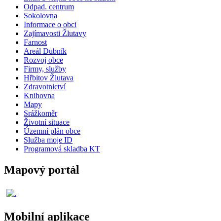
Odpad. centrum
Sokolovna
Informace o obci
Zajímavosti Žlutavy
Farnost
Areál Dubník
Rozvoj obce
Firmy, služby
Hřbitov Žlutava
Zdravotnictví
Knihovna
Mapy
Srážkoměr
Životní situace
Územní plán obce
Služba moje ID
Programová skladba KT
Mapový portál
Mobilní aplikace