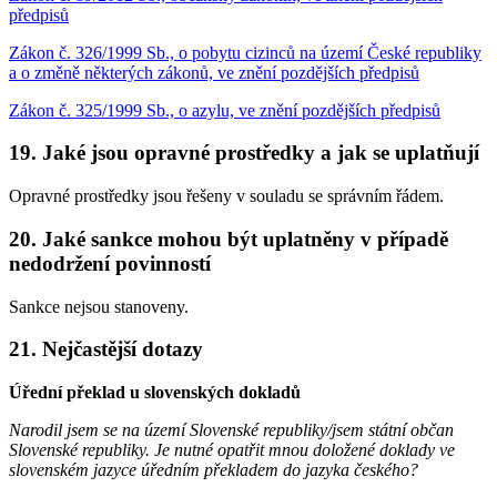
předpisů
Zákon č. 326/1999 Sb., o pobytu cizinců na území České republiky
a o změně některých zákonů, ve znění pozdějších předpisů
Zákon č. 325/1999 Sb., o azylu, ve znění pozdějších předpisů
19. Jaké jsou opravné prostředky a jak se uplatňují
Opravné prostředky jsou řešeny v souladu se správním řádem.
20. Jaké sankce mohou být uplatněny v případě
nedodržení povinností
Sankce nejsou stanoveny.
21. Nejčastější dotazy
Úřední překlad u slovenských dokladů
Narodil jsem se na území Slovenské republiky/jsem státní občan
Slovenské republiky. Je nutné opatřit mnou doložené doklady ve
slovenském jazyce úředním překladem do jazyka českého?