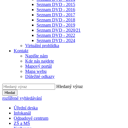
Seznam DVD - 2015
Seznam DVD - 2016
Seznam DVD - 2017
Seznam DVD - 2018
Seznam DVD - 2019
Seznam DVD - 2020⁄21
Seznam DVD - 2022
Seznam DVD - 2024
Virtuální prohlídka
Kontakt
Napište nám
Kde nás najdete
Mapový portál
Mapa webu
Důležité odkazy
Hledaný výraz
Hledat
rozšířené vyhledávání
Úřední deska
Infokanál
Odpadové centrum
ZŠ a MŠ