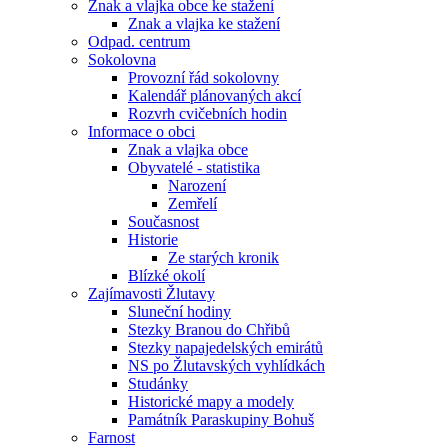
Znak a vlajka obce ke stažení
Znak a vlajka ke stažení
Odpad. centrum
Sokolovna
Provozní řád sokolovny
Kalendář plánovaných akcí
Rozvrh cvičebních hodin
Informace o obci
Znak a vlajka obce
Obyvatelé - statistika
Narození
Zemřelí
Současnost
Historie
Ze starých kronik
Blízké okolí
Zajímavosti Žlutavy
Sluneční hodiny
Stezky Branou do Chřibů
Stezky napajedelských emirátů
NS po Žlutavských vyhlídkách
Studánky
Historické mapy a modely
Památník Paraskupiny Bohuš
Farnost