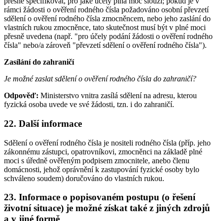
přesně specifikovat, pro jaké účely plná moc slouží; pokud je v
rámci žádosti o ověření rodného čísla požadováno osobní převzetí
sdělení o ověření rodného čísla zmocněncem, nebo jeho zaslání do
vlastních rukou zmocněnce, tato skutečnost musí být v plné moci
přesně uvedena (např. "pro účely podání žádosti o ověření rodného
čísla" nebo/a zároveň "převzetí sdělení o ověření rodného čísla").
Zasílání do zahraničí
Je možné zaslat sdělení o ověření rodného čísla do zahraničí?
Odpověď:
Ministerstvo vnitra zasílá sdělení na adresu, kterou
fyzická osoba uvede ve své žádosti, tzn. i do zahraničí.
22. Další informace
Sdělení o ověření rodného čísla je nositeli rodného čísla (příp. jeho
zákonnému zástupci, opatrovníkovi, zmocněnci na základě plné
moci s úředně ověřeným podpisem zmocnitele, anebo členu
domácnosti, jehož oprávnění k zastupování fyzické osoby bylo
schváleno soudem) doručováno do vlastních rukou.
23. Informace o popisovaném postupu (o řešení
životní situace) je možné získat také z jiných zdrojů
a v jiné formě