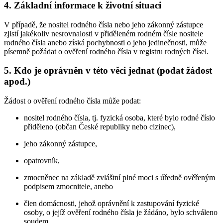
4. Základní informace k životní situaci
V případě, že nositel rodného čísla nebo jeho zákonný zástupce
zjistí jakékoliv nesrovnalosti v přiděleném rodném čísle nositele
rodného čísla anebo získá pochybnosti o jeho jedinečnosti, může
písemně požádat o ověření rodného čísla v registru rodných čísel.
5. Kdo je oprávněn v této věci jednat (podat žádost
apod.)
Žádost o ověření rodného čísla může podat:
nositel rodného čísla, tj. fyzická osoba, které bylo rodné číslo
přiděleno (občan České republiky nebo cizinec),
jeho zákonný zástupce,
opatrovník,
zmocněnec na základě zvláštní plné moci s úředně ověřeným
podpisem zmocnitele, anebo
člen domácnosti, jehož oprávnění k zastupování fyzické
osoby, o jejíž ověření rodného čísla je žádáno, bylo schváleno
soudem.