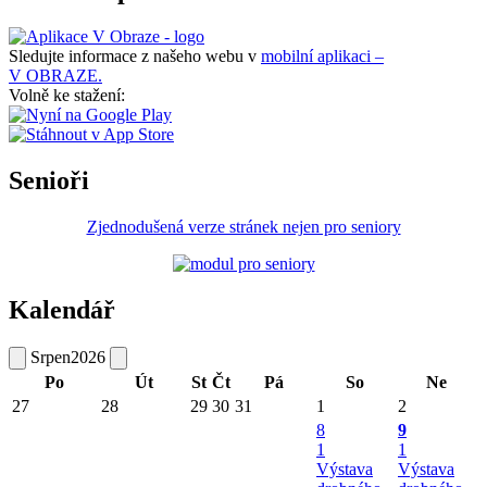
Sledujte informace z našeho webu v
mobilní aplikaci –
V OBRAZE.
Volně ke stažení:
Senioři
Zjednodušená verze stránek nejen pro seniory
Kalendář
Srpen
2026
Po
Út
St
Čt
Pá
So
Ne
27
28
29
30
31
1
2
8
9
1
1
Výstava
Výstava