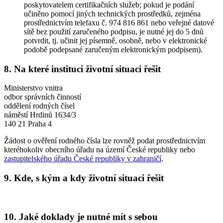
poskytovatelem certifikačních služeb; pokud je podání
učiněno pomocí jiných technických prostředků, zejména
prostřednictvím telefaxu č. 974 816 861 nebo veřejné datové
sítě bez použití zaručeného podpisu, je nutné jej do 5 dnů
potvrdit, tj. učinit jej písemně, osobně, nebo v elektronické
podobě podepsané zaručeným elektronickým podpisem).
8. Na které instituci životní situaci řešit
Ministerstvo vnitra
odbor správních činností
oddělení rodných čísel
náměstí Hrdinů 1634/3
140 21 Praha 4
Žádost o ověření rodného čísla lze rovněž podat prostřednictvím
kteréhokoliv obecního úřadu na území České republiky nebo
zastupitelského úřadu České republiky v zahraničí
.
9. Kde, s kým a kdy životní situaci řešit
10. Jaké doklady je nutné mít s sebou