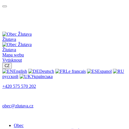
Žlutava
Žlutava
Mapa webu
Vytisknout
CZ
English
Deutsch
Le français
Espanol
русский
Українська
+420 575 570 202
obec@zlutava.cz
Obec