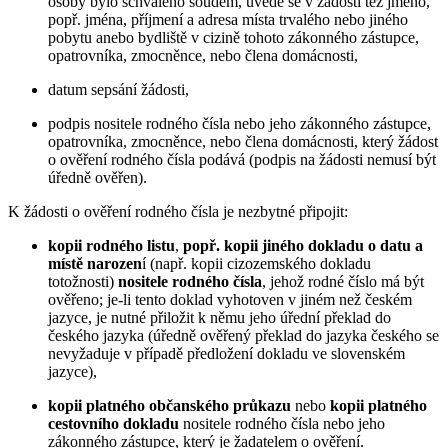
osoby bylo schváleno soudem, uvede se v žádosti též jméno,
popř. jména, příjmení a adresa místa trvalého nebo jiného
pobytu anebo bydliště v cizině tohoto zákonného zástupce,
opatrovníka, zmocněnce, nebo člena domácnosti,
datum sepsání žádosti,
podpis nositele rodného čísla nebo jeho zákonného zástupce,
opatrovníka, zmocněnce, nebo člena domácnosti, který žádost
o ověření rodného čísla podává (podpis na žádosti nemusí být
úředně ověřen).
K žádosti o ověření rodného čísla je nezbytné připojit:
kopii rodného listu
,
popř. kopii jiného dokladu o datu a
místě narozen
í (např. kopii cizozemského dokladu
totožnosti)
nositele rodného čísla
, jehož rodné číslo má být
ověřeno; je-li tento doklad vyhotoven v jiném než českém
jazyce, je nutné přiložit k němu jeho úřední překlad do
českého jazyka (úředně ověřený překlad do jazyka českého se
nevyžaduje v případě předložení dokladu ve slovenském
jazyce),
kopii platného občanského průkazu
nebo
kopii platného
cestovního dokladu
nositele rodného čísla nebo jeho
zákonného zástupce, který je žadatelem o ověření.