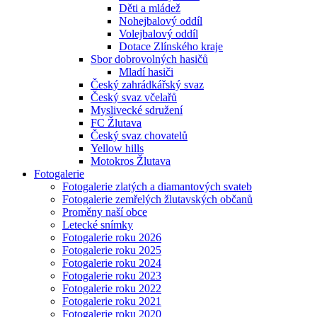
Děti a mládež
Nohejbalový oddíl
Volejbalový oddíl
Dotace Zlínského kraje
Sbor dobrovolných hasičů
Mladí hasiči
Český zahrádkářský svaz
Český svaz včelařů
Myslivecké sdružení
FC Žlutava
Český svaz chovatelů
Yellow hills
Motokros Žlutava
Fotogalerie
Fotogalerie zlatých a diamantových svateb
Fotogalerie zemřelých žlutavských občanů
Proměny naší obce
Letecké snímky
Fotogalerie roku 2026
Fotogalerie roku 2025
Fotogalerie roku 2024
Fotogalerie roku 2023
Fotogalerie roku 2022
Fotogalerie roku 2021
Fotogalerie roku 2020