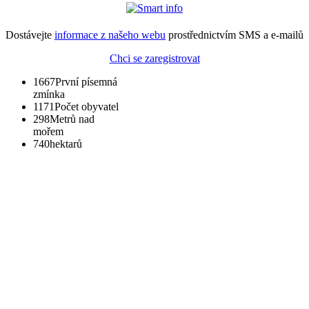
Dostávejte
informace z našeho webu
prostřednictvím SMS a e-mailů
Chci se zaregistrovat
1667
První písemná
zmínka
1171
Počet obyvatel
298
Metrů nad
mořem
740
hektarů