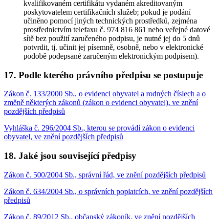
kvalifikovaném certifikátu vydaném akreditovaným
poskytovatelem certifikačních služeb; pokud je podání
učiněno pomocí jiných technických prostředků, zejména
prostřednictvím telefaxu č. 974 816 861 nebo veřejné datové
sítě bez použití zaručeného podpisu, je nutné jej do 5 dnů
potvrdit, tj. učinit jej písemně, osobně, nebo v elektronické
podobě podepsané zaručeným elektronickým podpisem).
17. Podle kterého právního předpisu se postupuje
Zákon č. 133/2000 Sb., o evidenci obyvatel a rodných číslech a o
změně některých zákonů (zákon o evidenci obyvatel), ve znění
pozdějších předpisů
Vyhláška č. 296/2004 Sb., kterou se provádí zákon o evidenci
obyvatel, ve znění pozdějších předpisů
18. Jaké jsou související předpisy
Zákon č. 500/2004 Sb., správní řád, ve znění pozdějších předpisů
Zákon č. 634/2004 Sb., o správních poplatcích, ve znění pozdějších
předpisů
Zákon č. 89/2012 Sb., občanský zákoník, ve znění pozdějších