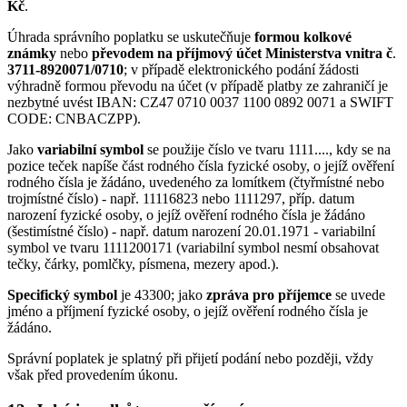
Kč
.
Úhrada správního poplatku se uskutečňuje
formou kolkové
známky
nebo
převodem na příjmový účet Ministerstva vnitra č
.
3711-8920071/0710
; v případě elektronického podání žádosti
výhradně formou převodu na účet (v případě platby ze zahraničí je
nezbytné uvést IBAN: CZ47 0710 0037 1100 0892 0071 a SWIFT
CODE: CNBACZPP).
Jako
variabilní symbol
se použije číslo ve tvaru 1111...., kdy se na
pozice teček napíše část rodného čísla fyzické osoby, o jejíž ověření
rodného čísla je žádáno, uvedeného za lomítkem (čtyřmístné nebo
trojmístné číslo) - např. 11116823 nebo 1111297, příp. datum
narození fyzické osoby, o jejíž ověření rodného čísla je žádáno
(šestimístné číslo) - např. datum narození 20.01.1971 - variabilní
symbol ve tvaru 1111200171 (variabilní symbol nesmí obsahovat
tečky, čárky, pomlčky, písmena, mezery apod.).
Specifický symbol
je 43300; jako
zpráva pro příjemce
se uvede
jméno a příjmení fyzické osoby, o jejíž ověření rodného čísla je
žádáno.
Správní poplatek je splatný při přijetí podání nebo později, vždy
však před provedením úkonu.