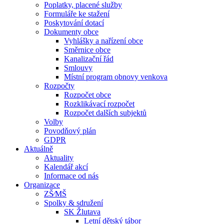
Poplatky, placené služby
Formuláře ke stažení
Poskytování dotací
Dokumenty obce
Vyhlášky a nařízení obce
Směrnice obce
Kanalizační řád
Smlouvy
Místní program obnovy venkova
Rozpočty
Rozpočet obce
Rozklikávací rozpočet
Rozpočet dalších subjektů
Volby
Povodňový plán
GDPR
Aktuálně
Aktuality
Kalendář akcí
Informace od nás
Organizace
ZŠ⁄MŠ
Spolky & sdružení
SK Žlutava
Letní dětský tábor