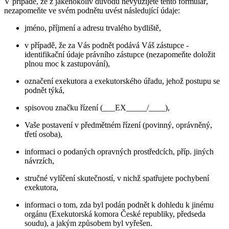
V případě, že z jakéhokoliv důvodu nevyužijete tento formulář,
nezapomeňte ve svém podnětu uvést následující údaje:
jméno, příjmení a adresu trvalého bydliště,
v případě, že za Vás podnět podává Váš zástupce -
identifikační údaje právního zástupce (nezapomeňte doložit
plnou moc k zastupování),
označení exekutora a exekutorského úřadu, jehož postupu se
podnět týká,
spisovou značku řízení (___EX_____/____),
Vaše postavení v předmětném řízení (povinný, oprávněný,
třetí osoba),
informaci o podaných opravných prostředcích, příp. jiných
návrzích,
stručné vylíčení skutečností, v nichž spatřujete pochybení
exekutora,
informaci o tom, zda byl podán podnět k dohledu k jinému
orgánu (Exekutorská komora České republiky, předseda
soudu), a jakým způsobem byl vyřešen.