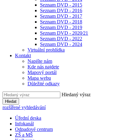
Seznam DVD - 2015
Seznam DVD - 2016
Seznam DVD - 2017
Seznam DVD - 2018
Seznam DVD - 2019
Seznam DVD - 2020⁄21
Seznam DVD - 2022
Seznam DVD - 2024
Virtuální prohlídka
Kontakt
Napište nám
Kde nás najdete
Mapový portál
Mapa webu
Důležité odkazy
Hledaný výraz
Hledat
rozšířené vyhledávání
Úřední deska
Infokanál
Odpadové centrum
ZŠ a MŠ