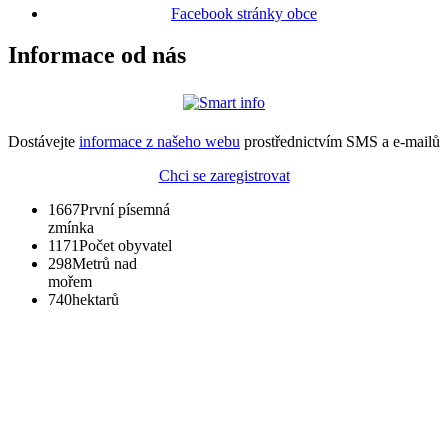
Facebook stránky obce
Informace od nás
Dostávejte
informace z našeho webu
prostřednictvím SMS a e-mailů
Chci se zaregistrovat
1667
První písemná
zmínka
1171
Počet obyvatel
298
Metrů nad
mořem
740
hektarů