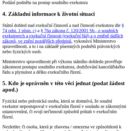
Podání podnětu na postup soudního exekutora
4. Základní informace k životní situaci
Státní dohled nad exekuční činností a nad činností exekutora dle
§
74 odst. 1 písm. c)
a
§ 76a zákona č. 120/2001 Sb., o soudních
exekutorech a exekuční činnosti (exekuční řád) a o změně dalších
zákonů, ve znění pozdějších předpisů
, vykonává Ministerstvo
spravedlnosti, a to i na základě písemných podnětů právnických
nebo fyzických osob.
Ministerstvo spravedlnosti při výkonu státního dohledu prověřuje
zákonnost postupu soudního exekutora, dodržování kancelářského
řádu a plynulost a délku exekučního řízení.
5. Kdo je oprávněn v této věci jednat (podat žádost
apod.)
Fyzická nebo právnická osoba, která se domnívá, že soudní
exekutor nepostupoval v exekučním řízení v souladu se zákonnými
ustanoveními, či svojí nečinností způsobil průtah v exekučním
řízení.
Nezletilec či osoba, která je zbavena / omezena ve způsobilosti k