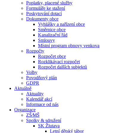
Poplatky, placené služby
Formuláře ke stažení
Poskytování dotací
Dokumenty obce
Vyhlášky a nařízení obce
Směrnice obce
Kanalizační řád
Smlouvy
Místní program obnovy venkova
Rozpočty
Rozpočet obce
Rozklikávací rozpočet
Rozpočet dalších subjektů
Volby
Povodňový plán
GDPR
Aktuálně
Aktuality
Kalendář akcí
Informace od nás
Organizace
ZŠ⁄MŠ
Spolky & sdružení
SK Žlutava
Letní dětský tábor