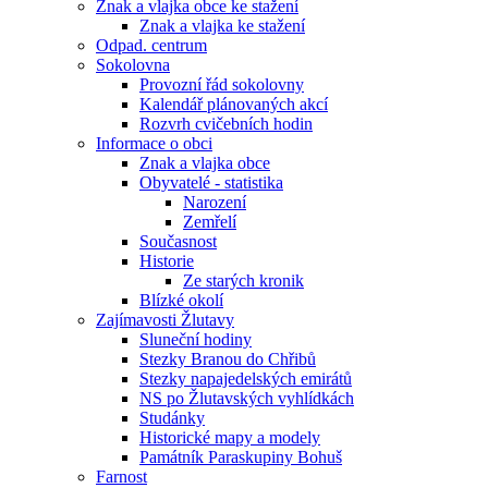
Znak a vlajka obce ke stažení
Znak a vlajka ke stažení
Odpad. centrum
Sokolovna
Provozní řád sokolovny
Kalendář plánovaných akcí
Rozvrh cvičebních hodin
Informace o obci
Znak a vlajka obce
Obyvatelé - statistika
Narození
Zemřelí
Současnost
Historie
Ze starých kronik
Blízké okolí
Zajímavosti Žlutavy
Sluneční hodiny
Stezky Branou do Chřibů
Stezky napajedelských emirátů
NS po Žlutavských vyhlídkách
Studánky
Historické mapy a modely
Památník Paraskupiny Bohuš
Farnost