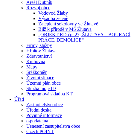
Areál Dubník
Rozvoj obce
Vodovod Žlaby
Výsadba zeleně
Zateplení sokolovny ve Žlutavě
Blíž k přírodě v MŠ Žlutava
„OBJEKT RD čp. 27, ŽLUTAVA – BOURACÍ
PRÁCE, DEMOLICE“
Firmy, služby
Hřbitov Žlutava
Zdravotnictví
Knihovna
Mapy
Srážkoměr
Životní situace
Územní plán obce
Služba moje ID
Programová skladba KT
Úřad
Zastupitelstvo obce
Úřední deska
Povinné informace
e-podatelna
Usnesení zastupitelstva obce
Czech POINT