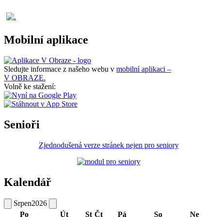
Mobilní aplikace
Sledujte informace z našeho webu v
mobilní aplikaci –
V OBRAZE.
Volně ke stažení:
Senioři
Zjednodušená verze stránek nejen pro seniory
Kalendář
Srpen
2026
Po
Út
St
Čt
Pá
So
Ne