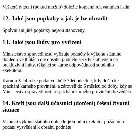
Veškerá tvrzení (pokud možno) doložte kopiemi relevantních listin.
12. Jaké jsou poplatky a jak je lze uhradit
Správní ani jiné poplatky nejsou stanoveny.
13. Jaké jsou lhůty pro vyřízení
Ministerstvo spravedlnosti vyřizuje podněty k výkonu státního
dohledu ve lhůtách dle obsahu podnětu a vždy s ohledem na
prekluzivní lhůty, týkající se kárné odpovědnosti soudního
exekutora.
Kárnou žalobu lze podat ve lhůtě 3 let ode dne, kdy došlo ke
spáchání kárného provinění, a zároveň do 6 měsíců od doby, kdy se
Ministerstvo spravedlnosti o spáchání kárného provinění dozvědělo.
14. Kteří jsou další účastníci (dotčení) řešení životní
situace
V rámci výkonu státního dohledu je soudní exekutor požádán o
podání vysvětlení k obsahu podnětu.