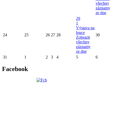
všechny
záznamy
ze dne
29
1
Výstava na
louce
24
25
26
27
28
30
Zobrazit
všechny
záznamy
ze dne
31
1
2
3
4
5
6
Facebook