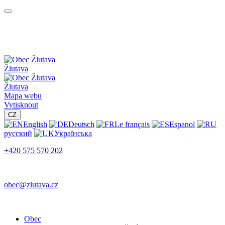
Žlutava
Žlutava
Mapa webu
Vytisknout
CZ
English
Deutsch
Le français
Espanol
русский
Українська
+420 575 570 202
obec@zlutava.cz
Obec