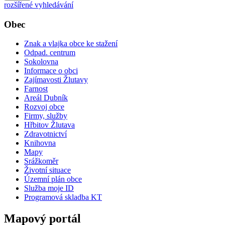
rozšířené vyhledávání
Obec
Znak a vlajka obce ke stažení
Odpad. centrum
Sokolovna
Informace o obci
Zajímavosti Žlutavy
Farnost
Areál Dubník
Rozvoj obce
Firmy, služby
Hřbitov Žlutava
Zdravotnictví
Knihovna
Mapy
Srážkoměr
Životní situace
Územní plán obce
Služba moje ID
Programová skladba KT
Mapový portál