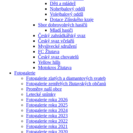
Děti a mládež
Nohejbalový oddíl
Volejbalový oddíl
Dotace Zlínského kraje
Sbor dobrovolných hasičů
Mladí hasiči
Český zahrádkářský svaz
Český svaz včelařů
Myslivecké sdružení
FC Žlutava
Český svaz chovatelů
Yellow hills
Motokros Žlutava
Fotogalerie
Fotogalerie zlatých a diamantových svateb
Fotogalerie zemřelých žlutavských občanů
Proměny naší obce
Letecké snímky
Fotogalerie roku 2026
Fotogalerie roku 2025
Fotogalerie roku 2024
Fotogalerie roku 2023
Fotogalerie roku 2022
Fotogalerie roku 2021
Fotogalerie roku 2020