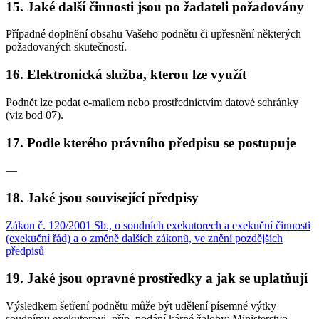
15. Jaké další činnosti jsou po žadateli požadovány
Případné doplnění obsahu Vašeho podnětu či upřesnění některých
požadovaných skutečností.
16. Elektronická služba, kterou lze využít
Podnět lze podat e-mailem nebo prostřednictvím datové schránky
(viz bod 07).
17. Podle kterého právního předpisu se postupuje
—
18. Jaké jsou související předpisy
Zákon č. 120/2001 Sb., o soudních exekutorech a exekuční činnosti
(exekuční řád) a o změně dalších zákonů, ve znění pozdějších
předpisů
19. Jaké jsou opravné prostředky a jak se uplatňují
Výsledkem šetření podnětu může být udělení písemné výtky
soudnímu exekutorovi, příp. podání kárné žaloby; Ministerstvo