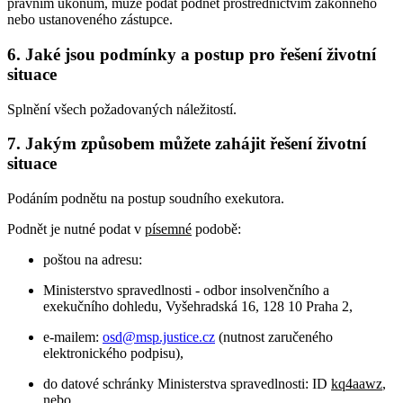
právním úkonům, může podat podnět prostřednictvím zákonného
nebo ustanoveného zástupce.
6. Jaké jsou podmínky a postup pro řešení životní
situace
Splnění všech požadovaných náležitostí.
7. Jakým způsobem můžete zahájit řešení životní
situace
Podáním podnětu na postup soudního exekutora.
Podnět je nutné podat v
písemné
podobě:
poštou na adresu:
Ministerstvo spravedlnosti - odbor insolvenčního a
exekučního dohledu, Vyšehradská 16, 128 10 Praha 2,
e-mailem:
osd@msp.justice.cz
(nutnost zaručeného
elektronického podpisu),
do datové schránky Ministerstva spravedlnosti: ID
kq4aawz
,
nebo