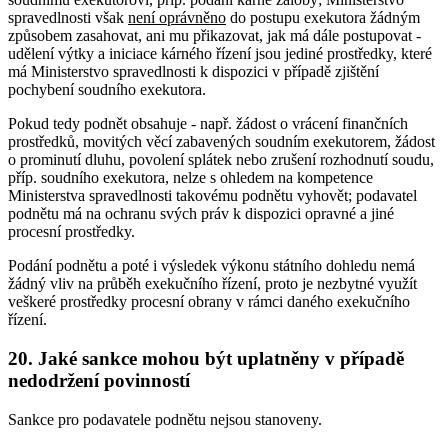
spravedlnosti však
není oprávněno
do postupu exekutora žádným
způsobem zasahovat, ani mu přikazovat, jak má dále postupovat -
udělení výtky a iniciace kárného řízení jsou jediné prostředky, které
má Ministerstvo spravedlnosti k dispozici v případě zjištění
pochybení soudního exekutora.
Pokud tedy podnět obsahuje - např. žádost o vrácení finančních
prostředků, movitých věcí zabavených soudním exekutorem, žádost
o prominutí dluhu, povolení splátek nebo zrušení rozhodnutí soudu,
příp. soudního exekutora, nelze s ohledem na kompetence
Ministerstva spravedlnosti takovému podnětu vyhovět; podavatel
podnětu má na ochranu svých práv k dispozici opravné a jiné
procesní prostředky.
Podání podnětu a poté i výsledek výkonu státního dohledu nemá
žádný vliv na průběh exekučního řízení, proto je nezbytné využít
veškeré prostředky procesní obrany v rámci daného exekučního
řízení.
20. Jaké sankce mohou být uplatněny v případě
nedodržení povinností
Sankce pro podavatele podnětu nejsou stanoveny.