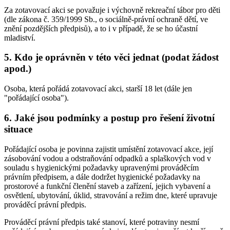
Za zotavovací akci se považuje i výchovně rekreační tábor pro děti
(dle zákona č. 359/1999 Sb., o sociálně-právní ochraně dětí, ve
znění pozdějších předpisů), a to i v případě, že se ho účastní
mladiství.
5. Kdo je oprávněn v této věci jednat (podat žádost
apod.)
Osoba, která pořádá zotavovací akci, starší 18 let (dále jen
"pořádající osoba").
6. Jaké jsou podmínky a postup pro řešení životní
situace
Pořádající osoba je povinna zajistit umístění zotavovací akce, její
zásobování vodou a odstraňování odpadků a splaškových vod v
souladu s hygienickými požadavky upravenými prováděcím
právním předpisem, a dále dodržet hygienické požadavky na
prostorové a funkční členění staveb a zařízení, jejich vybavení a
osvětlení, ubytování, úklid, stravování a režim dne, které upravuje
prováděcí právní předpis.
Prováděcí právní předpis také stanoví, které potraviny nesmí