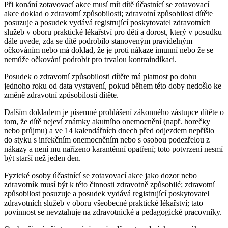
Při konání zotavovací akce musí mít dítě účastnící se zotavovací
akce doklad o zdravotní způsobilosti; zdravotní způsobilost dítěte
posuzuje a posudek vydává registrující poskytovatel zdravotních
služeb v oboru praktické lékařství pro děti a dorost, který v posudku
dále uvede, zda se dítě podrobilo stanoveným pravidelným
očkováním nebo má doklad, že je proti nákaze imunní nebo že se
nemůže očkování podrobit pro trvalou kontraindikaci.
Posudek o zdravotní způsobilosti dítěte má platnost po dobu
jednoho roku od data vystavení, pokud během této doby nedošlo ke
změně zdravotní způsobilosti dítěte.
Dalším dokladem je písemné prohlášení zákonného zástupce dítěte o
tom, že dítě nejeví známky akutního onemocnění (např. horečky
nebo průjmu) a ve 14 kalendářních dnech před odjezdem nepřišlo
do styku s infekčním onemocněním nebo s osobou podezřelou z
nákazy a není mu nařízeno karanténní opatření; toto potvrzení nesmí
být starší než jeden den.
Fyzické osoby účastnící se zotavovací akce jako dozor nebo
zdravotník musí být k této činnosti zdravotně způsobilé; zdravotní
způsobilost posuzuje a posudek vydává registrující poskytovatel
zdravotních služeb v oboru všeobecné praktické lékařství; tato
povinnost se nevztahuje na zdravotnické a pedagogické pracovníky.