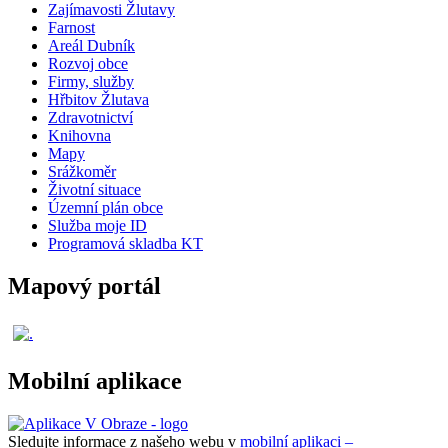
Zajímavosti Žlutavy
Farnost
Areál Dubník
Rozvoj obce
Firmy, služby
Hřbitov Žlutava
Zdravotnictví
Knihovna
Mapy
Srážkoměr
Životní situace
Územní plán obce
Služba moje ID
Programová skladba KT
Mapový portál
Mobilní aplikace
Sledujte informace z našeho webu v
mobilní aplikaci –