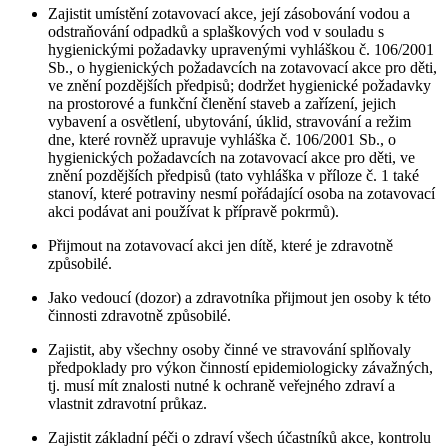
Zajistit umístění zotavovací akce, její zásobování vodou a
odstraňování odpadků a splaškových vod v souladu s
hygienickými požadavky upravenými vyhláškou č. 106/2001
Sb., o hygienických požadavcích na zotavovací akce pro děti,
ve znění pozdějších předpisů; dodržet hygienické požadavky
na prostorové a funkční členění staveb a zařízení, jejich
vybavení a osvětlení, ubytování, úklid, stravování a režim
dne, které rovněž upravuje vyhláška č. 106/2001 Sb., o
hygienických požadavcích na zotavovací akce pro děti, ve
znění pozdějších předpisů (tato vyhláška v příloze č. 1 také
stanoví, které potraviny nesmí pořádající osoba na zotavovací
akci podávat ani používat k přípravě pokrmů).
Přijmout na zotavovací akci jen dítě, které je zdravotně
způsobilé.
Jako vedoucí (dozor) a zdravotníka přijmout jen osoby k této
činnosti zdravotně způsobilé.
Zajistit, aby všechny osoby činné ve stravování splňovaly
předpoklady pro výkon činností epidemiologicky závažných,
tj. musí mít znalosti nutné k ochraně veřejného zdraví a
vlastnit zdravotní průkaz.
Zajistit základní péči o zdraví všech účastníků akce, kontrolu