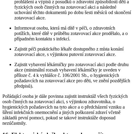
prohlášení a výpisů z posudků o zdravotní způsobilosti dětí a
fyzických osob činných na zotavovací akci a následné
uchování těchto dokumentů po dobu šesti měsíců od skončení
zotavovací akce.
Informovat osobu, která má dítě v péči, o zdravotních
potížích, které dítě v průběhu zotavovací akce prodělalo, a o
případném kontaktu s infekcí.
Zajistit péči praktického lékaře dostupného z místa konání
zotavovací akce, s výjimkou putovní zotavovací akce.
Zajistit vybavení lékárničky pro zotavovací akci podle druhu
akce (minimální rozsah vybavení lékárničky je uveden v
příloze č. 4 k vyhlášce č. 106/2001 Sb., o hygienických
požadavcích na zotavovací akce pro děti, ve znění pozdějších
předpisů).
Pořádající osoba je dále povinna zajistit instruktáž všech fyzických
osob činných na zotavovací akci, s výjimkou zdravotníka, o
hygienických požadavcích na tyto akce a o předcházení vzniku a
šíření infekčních onemocnění a jiných poškození zdraví včetně
základů první pomoci, pokud se takové instruktáže doposud
nezúčastnily.