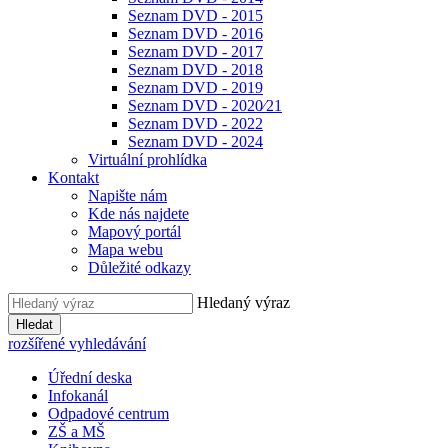
Seznam DVD - 2015
Seznam DVD - 2016
Seznam DVD - 2017
Seznam DVD - 2018
Seznam DVD - 2019
Seznam DVD - 2020⁄21
Seznam DVD - 2022
Seznam DVD - 2024
Virtuální prohlídka
Kontakt
Napište nám
Kde nás najdete
Mapový portál
Mapa webu
Důležité odkazy
Hledaný výraz
Hledat
rozšířené vyhledávání
Úřední deska
Infokanál
Odpadové centrum
ZŠ a MŠ