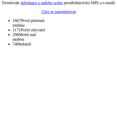
Dostávejte
informace z našeho webu
prostřednictvím SMS a e-mailů
Chci se zaregistrovat
1667
První písemná
zmínka
1171
Počet obyvatel
298
Metrů nad
mořem
740
hektarů