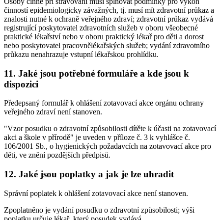
Osoby činné při stravování musí splňovat podmínky pro výkon
činností epidemiologicky závažných, tj. musí mít zdravotní průkaz a
znalosti nutné k ochraně veřejného zdraví; zdravotní průkaz vydává
registrující poskytovatel zdravotních služeb v oboru všeobecné
praktické lékařství nebo v oboru praktický lékař pro děti a dorost
nebo poskytovatel pracovnělékařských služeb; vydání zdravotního
průkazu nenahrazuje vstupní lékařskou prohlídku.
11. Jaké jsou potřebné formuláře a kde jsou k
dispozici
Předepsaný formulář k ohlášení zotavovací akce orgánu ochrany
veřejného zdraví není stanoven.
"Vzor posudku o zdravotní způsobilosti dítěte k účasti na zotavovací
akci a škole v přírodě" je uveden v příloze č. 3 k vyhlášce č.
106/2001 Sb., o hygienických požadavcích na zotavovací akce pro
děti, ve znění pozdějších předpisů.
12. Jaké jsou poplatky a jak je lze uhradit
Správní poplatek k ohlášení zotavovací akce není stanoven.
Zpoplatněno je vydání posudku o zdravotní způsobilosti; výši
poplatku určuje lékař, který posudek vydává.