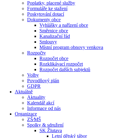
Poplatky, placené služby
Formuláře ke stažení
Poskytování dotací
Dokumenty obce
Vyhlášky a nařízení obce
Směrnice obce
Kanalizační řád
Smlouvy
Místní program obnovy venkova
Rozpočty
Rozpočet obce
Rozklikávací rozpočet
Rozpočet dalších subjektů
Volby
Povodňový plán
GDPR
Aktuálně
Aktuality
Kalendář akcí
Informace od nás
Organizace
ZŠ⁄MŠ
Spolky & sdružení
SK Žlutava
Letní dětský tábor