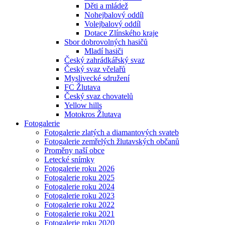
Děti a mládež
Nohejbalový oddíl
Volejbalový oddíl
Dotace Zlínského kraje
Sbor dobrovolných hasičů
Mladí hasiči
Český zahrádkářský svaz
Český svaz včelařů
Myslivecké sdružení
FC Žlutava
Český svaz chovatelů
Yellow hills
Motokros Žlutava
Fotogalerie
Fotogalerie zlatých a diamantových svateb
Fotogalerie zemřelých žlutavských občanů
Proměny naší obce
Letecké snímky
Fotogalerie roku 2026
Fotogalerie roku 2025
Fotogalerie roku 2024
Fotogalerie roku 2023
Fotogalerie roku 2022
Fotogalerie roku 2021
Fotogalerie roku 2020