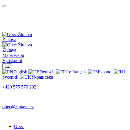
Žlutava
Žlutava
Mapa webu
Vytisknout
CZ
English
Deutsch
Le français
Espanol
русский
Українська
+420 575 570 202
obec@zlutava.cz
Obec