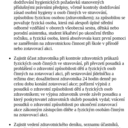
dodržování hygienických požadavků stanovených
příslušnými právními předpisy, včetně kontroly dodržování
zásad osobní hygieny u osob činných ve stravování,
způsobilou fyzickou osobou (zdravotníkem); za způsobilou se
považuje fyzická osoba, která má alespoň úplné střední
odborné vzdělání v oborech všeobecná sestra, dětská nebo
porodní asistentka, student lékařství po ukončení třetího
ročníku, a fyzická osoba, která absolvovala kurz první pomoci
se zaměřením na zdravotnickou činnost při škole v přírodě
nebo zotavovací akci.
Zajistit účast zdravotníka při kontrole zdravotních průkazů
fyzických osob činných ve stravování, při převzetí posudků a
prohlášení o zdravotní způsobilosti dětí a fyzických osob
činných na zotavovací akci, při sestavování jídelníčku a
režimu dne; dosažitelnost zdravotníka 24 hodin denně po
celou dobu konání zotavovací akce; pořízení výpisů z
posudků o zdravotní způsobilosti dětí a fyzických osob
zdravotníkem; ve výpisu zdravotník uvede závěr posudku a
který poskytovatel zdravotních služeb posudek vydal; vrácení
posudků o zdravotní způsobilosti po ukončení zotavovací
akce zákonným zástupcům dítěte a fyzickým osobám činným
na zotavovací akci.
Zajistit vedení zdravotnického deníku, seznamu účastníků,