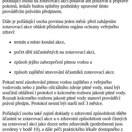
pořádající osoba na zotavovací akci podávat ani používat k přípravě
pokrmů, ledaže budou splněny podmínky upravené tímto
prováděcím právním předpisem.
Dále je pořádající osoba povinna jeden měsíc před zahájením
zotavovací akce ohlásit příslušnému orgánu ochrany veřejného
zdraví:
termín a místo konání akce,
počet dětí zúčastněných na zotavovací akci,
způsob jejího zabezpečení pitnou vodou a
způsob zajištění stravování účastníků zotavovací akce.
Pokud není zásobování pitnou vodou zajištěno z veřejného
vodovodu nebo z jiného oficiálního zdroje pitné vody, musí být
součástí ohlášení i protokol o kráceném rozboru jakosti pitné vody.
Rozsah kráceného rozboru jakosti pitné vody stanoví prováděcí
právní předpis. Protokol nesmí být starší než 3 měsíce.
Pořádající osoba také zajistí doklady o zdravotní způsobilosti dítěte
účastnit se zotavovací akce a o zdravotní způsobilosti osob činných
na zotavovací akci jako dozor nebo zdravotník (podrobnosti jsou
uvedeny v bodě 10), a dále péči praktického lékaře dostupného z