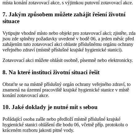
místa konání zotavovací akce, s výjimkou putovní zotavovací akce.
7. Jakým způsobem můžete zahájit řešení životní
situace
Vytipujte vhodné místo nebo objekt pro zotavovací akci; zjistěte, zda
jsou zde splněny požadavky uvedené v bodě 06, a jeden měsíc před
zahájením tuto zotavovací akci ohlaste příslušnému orgánu ochrany
veřejného zdraví (místně příslušné krajské hygienické stanici).
Zotavovací akci můžete ohlásit osobně, písemně nebo elektronicky.
8. Na které instituci životní situaci řešit
Obraťte se na místně příslušný orgán ochrany veřejného zdraví, to
znamená na územní pracoviště krajské hygienické stanice v místě
konání zotavovací akce.
10. Jaké doklady je nutné mít s sebou
Pořádající osoba zašle nebo předloží místně příslušné krajské
hygienické stanici ohlášení dle bodu 06, včetně příp. protokolu o
kráceném rozboru jakosti pitné vody.