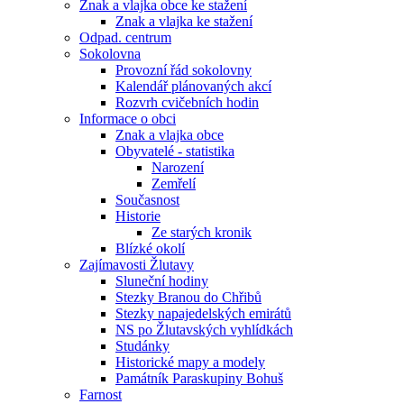
Znak a vlajka obce ke stažení
Znak a vlajka ke stažení
Odpad. centrum
Sokolovna
Provozní řád sokolovny
Kalendář plánovaných akcí
Rozvrh cvičebních hodin
Informace o obci
Znak a vlajka obce
Obyvatelé - statistika
Narození
Zemřelí
Současnost
Historie
Ze starých kronik
Blízké okolí
Zajímavosti Žlutavy
Sluneční hodiny
Stezky Branou do Chřibů
Stezky napajedelských emirátů
NS po Žlutavských vyhlídkách
Studánky
Historické mapy a modely
Památník Paraskupiny Bohuš
Farnost