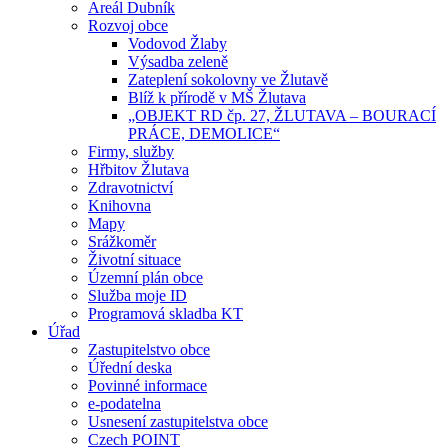
Areál Dubník
Rozvoj obce
Vodovod Žlaby
Výsadba zeleně
Zateplení sokolovny ve Žlutavě
Blíž k přírodě v MŠ Žlutava
„OBJEKT RD čp. 27, ŽLUTAVA – BOURACÍ
PRÁCE, DEMOLICE“
Firmy, služby
Hřbitov Žlutava
Zdravotnictví
Knihovna
Mapy
Srážkoměr
Životní situace
Územní plán obce
Služba moje ID
Programová skladba KT
Úřad
Zastupitelstvo obce
Úřední deska
Povinné informace
e-podatelna
Usnesení zastupitelstva obce
Czech POINT