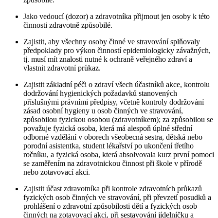
Jako vedoucí (dozor) a zdravotníka přijmout jen osoby k této
činnosti zdravotně způsobilé.
Zajistit, aby všechny osoby činné ve stravování splňovaly
předpoklady pro výkon činností epidemiologicky závažných,
tj. musí mít znalosti nutné k ochraně veřejného zdraví a
vlastnit zdravotní průkaz.
Zajistit základní péči o zdraví všech účastníků akce, kontrolu
dodržování hygienických požadavků stanovených
příslušnými právními předpisy, včetně kontroly dodržování
zásad osobní hygieny u osob činných ve stravování,
způsobilou fyzickou osobou (zdravotníkem); za způsobilou se
považuje fyzická osoba, která má alespoň úplné střední
odborné vzdělání v oborech všeobecná sestra, dětská nebo
porodní asistentka, student lékařství po ukončení třetího
ročníku, a fyzická osoba, která absolvovala kurz první pomoci
se zaměřením na zdravotnickou činnost při škole v přírodě
nebo zotavovací akci.
Zajistit účast zdravotníka při kontrole zdravotních průkazů
fyzických osob činných ve stravování, při převzetí posudků a
prohlášení o zdravotní způsobilosti dětí a fyzických osob
činných na zotavovací akci, při sestavování jídelníčku a