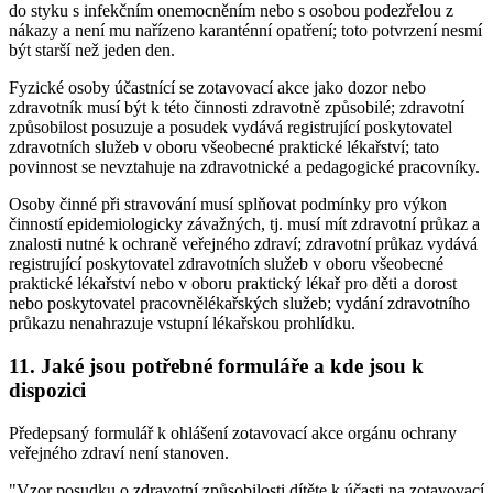
do styku s infekčním onemocněním nebo s osobou podezřelou z
nákazy a není mu nařízeno karanténní opatření; toto potvrzení nesmí
být starší než jeden den.
Fyzické osoby účastnící se zotavovací akce jako dozor nebo
zdravotník musí být k této činnosti zdravotně způsobilé; zdravotní
způsobilost posuzuje a posudek vydává registrující poskytovatel
zdravotních služeb v oboru všeobecné praktické lékařství; tato
povinnost se nevztahuje na zdravotnické a pedagogické pracovníky.
Osoby činné při stravování musí splňovat podmínky pro výkon
činností epidemiologicky závažných, tj. musí mít zdravotní průkaz a
znalosti nutné k ochraně veřejného zdraví; zdravotní průkaz vydává
registrující poskytovatel zdravotních služeb v oboru všeobecné
praktické lékařství nebo v oboru praktický lékař pro děti a dorost
nebo poskytovatel pracovnělékařských služeb; vydání zdravotního
průkazu nenahrazuje vstupní lékařskou prohlídku.
11. Jaké jsou potřebné formuláře a kde jsou k
dispozici
Předepsaný formulář k ohlášení zotavovací akce orgánu ochrany
veřejného zdraví není stanoven.
"Vzor posudku o zdravotní způsobilosti dítěte k účasti na zotavovací