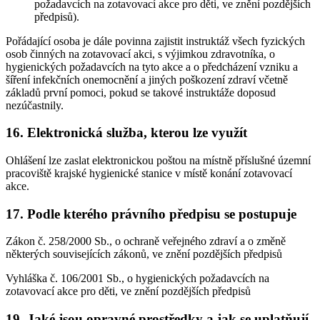
požadavcích na zotavovací akce pro děti, ve znění pozdějších
předpisů).
Pořádající osoba je dále povinna zajistit instruktáž všech fyzických
osob činných na zotavovací akci, s výjimkou zdravotníka, o
hygienických požadavcích na tyto akce a o předcházení vzniku a
šíření infekčních onemocnění a jiných poškození zdraví včetně
základů první pomoci, pokud se takové instruktáže doposud
nezúčastnily.
16. Elektronická služba, kterou lze využít
Ohlášení lze zaslat elektronickou poštou na místně příslušné územní
pracoviště krajské hygienické stanice v místě konání zotavovací
akce.
17. Podle kterého právního předpisu se postupuje
Zákon č. 258/2000 Sb., o ochraně veřejného zdraví a o změně
některých souvisejících zákonů, ve znění pozdějších předpisů
Vyhláška č. 106/2001 Sb., o hygienických požadavcích na
zotavovací akce pro děti, ve znění pozdějších předpisů
19. Jaké jsou opravné prostředky a jak se uplatňují