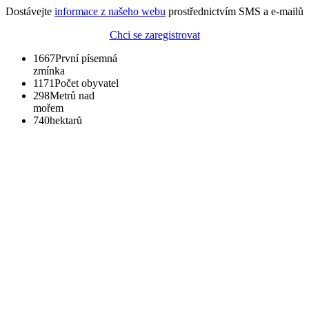
Dostávejte
informace z našeho webu
prostřednictvím SMS a e-mailů
Chci se zaregistrovat
1667
První písemná
zmínka
1171
Počet obyvatel
298
Metrů nad
mořem
740
hektarů