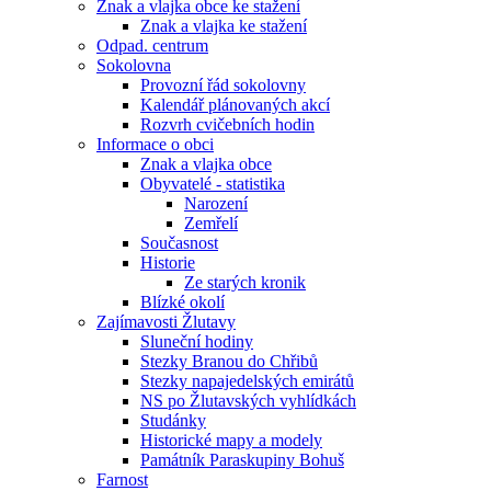
Znak a vlajka obce ke stažení
Znak a vlajka ke stažení
Odpad. centrum
Sokolovna
Provozní řád sokolovny
Kalendář plánovaných akcí
Rozvrh cvičebních hodin
Informace o obci
Znak a vlajka obce
Obyvatelé - statistika
Narození
Zemřelí
Současnost
Historie
Ze starých kronik
Blízké okolí
Zajímavosti Žlutavy
Sluneční hodiny
Stezky Branou do Chřibů
Stezky napajedelských emirátů
NS po Žlutavských vyhlídkách
Studánky
Historické mapy a modely
Památník Paraskupiny Bohuš
Farnost