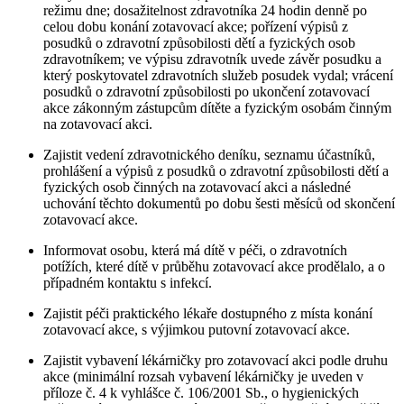
režimu dne; dosažitelnost zdravotníka 24 hodin denně po
celou dobu konání zotavovací akce; pořízení výpisů z
posudků o zdravotní způsobilosti dětí a fyzických osob
zdravotníkem; ve výpisu zdravotník uvede závěr posudku a
který poskytovatel zdravotních služeb posudek vydal; vrácení
posudků o zdravotní způsobilosti po ukončení zotavovací
akce zákonným zástupcům dítěte a fyzickým osobám činným
na zotavovací akci.
Zajistit vedení zdravotnického deníku, seznamu účastníků,
prohlášení a výpisů z posudků o zdravotní způsobilosti dětí a
fyzických osob činných na zotavovací akci a následné
uchování těchto dokumentů po dobu šesti měsíců od skončení
zotavovací akce.
Informovat osobu, která má dítě v péči, o zdravotních
potížích, které dítě v průběhu zotavovací akce prodělalo, a o
případném kontaktu s infekcí.
Zajistit péči praktického lékaře dostupného z místa konání
zotavovací akce, s výjimkou putovní zotavovací akce.
Zajistit vybavení lékárničky pro zotavovací akci podle druhu
akce (minimální rozsah vybavení lékárničky je uveden v
příloze č. 4 k vyhlášce č. 106/2001 Sb., o hygienických