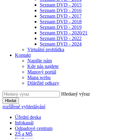
Seznam DVD - 2015
Seznam DVD - 2016
Seznam DVD - 2017
Seznam DVD - 2018
Seznam DVD - 2019
Seznam DVD - 2020⁄21
Seznam DVD - 2022
Seznam DVD - 2024
Virtuální prohlídka
Kontakt
Napište nám
Kde nás najdete
Mapový portál
Mapa webu
Důležité odkazy
Hledaný výraz
Hledat
rozšířené vyhledávání
Úřední deska
Infokanál
Odpadové centrum
ZŠ a MŠ