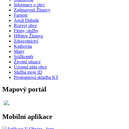
Informace o obci
Zajímavosti Žlutavy
Farnost
Areál Dubník
Rozvoj obce
Firmy, služby
Hřbitov Žlutava
Zdravotnictví
Knihovna
Mapy
Srážkoměr
Životní situace
Územní plán obce
Služba moje ID
Programová skladba KT
Mapový portál
Mobilní aplikace