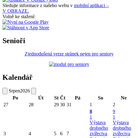
Sledujte informace z našeho webu v
mobilní aplikaci –
V OBRAZE.
Volně ke stažení:
Senioři
Zjednodušená verze stránek nejen pro seniory
Kalendář
Srpen
2026
Po
Út
St
Čt
Pá
So
Ne
27
28
29
30
31
1
2
8
9
1
1
Výstava
Výstava
drobného
drobného
3
4
5
6
7
zvířectva
zvířectva