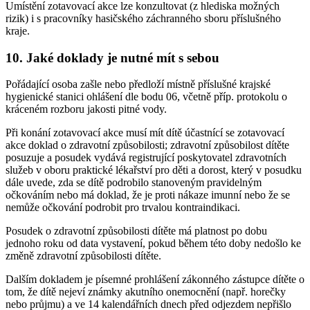
Umístění zotavovací akce lze konzultovat (z hlediska možných
rizik) i s pracovníky hasičského záchranného sboru příslušného
kraje.
10. Jaké doklady je nutné mít s sebou
Pořádající osoba zašle nebo předloží místně příslušné krajské
hygienické stanici ohlášení dle bodu 06, včetně příp. protokolu o
kráceném rozboru jakosti pitné vody.
Při konání zotavovací akce musí mít dítě účastnící se zotavovací
akce doklad o zdravotní způsobilosti; zdravotní způsobilost dítěte
posuzuje a posudek vydává registrující poskytovatel zdravotních
služeb v oboru praktické lékařství pro děti a dorost, který v posudku
dále uvede, zda se dítě podrobilo stanoveným pravidelným
očkováním nebo má doklad, že je proti nákaze imunní nebo že se
nemůže očkování podrobit pro trvalou kontraindikaci.
Posudek o zdravotní způsobilosti dítěte má platnost po dobu
jednoho roku od data vystavení, pokud během této doby nedošlo ke
změně zdravotní způsobilosti dítěte.
Dalším dokladem je písemné prohlášení zákonného zástupce dítěte o
tom, že dítě nejeví známky akutního onemocnění (např. horečky
nebo průjmu) a ve 14 kalendářních dnech před odjezdem nepřišlo