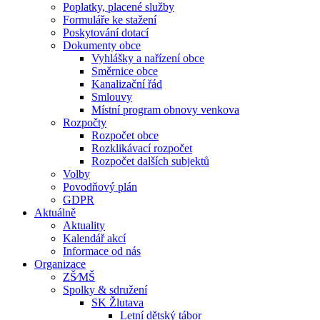
Poplatky, placené služby
Formuláře ke stažení
Poskytování dotací
Dokumenty obce
Vyhlášky a nařízení obce
Směrnice obce
Kanalizační řád
Smlouvy
Místní program obnovy venkova
Rozpočty
Rozpočet obce
Rozklikávací rozpočet
Rozpočet dalších subjektů
Volby
Povodňový plán
GDPR
Aktuálně
Aktuality
Kalendář akcí
Informace od nás
Organizace
ZŠ⁄MŠ
Spolky & sdružení
SK Žlutava
Letní dětský tábor