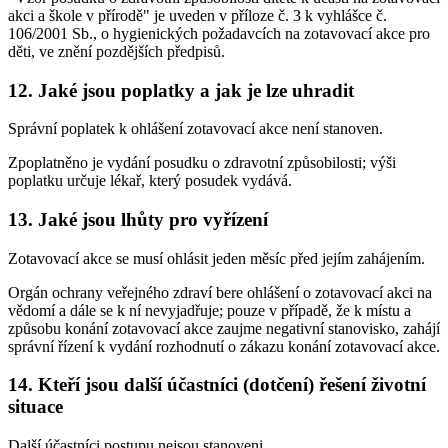
akci a škole v přírodě" je uveden v příloze č. 3 k vyhlášce č.
106/2001 Sb., o hygienických požadavcích na zotavovací akce pro
děti, ve znění pozdějších předpisů.
12. Jaké jsou poplatky a jak je lze uhradit
Správní poplatek k ohlášení zotavovací akce není stanoven.
Zpoplatněno je vydání posudku o zdravotní způsobilosti; výši
poplatku určuje lékař, který posudek vydává.
13. Jaké jsou lhůty pro vyřízení
Zotavovací akce se musí ohlásit jeden měsíc před jejím zahájením.
Orgán ochrany veřejného zdraví bere ohlášení o zotavovací akci na
vědomí a dále se k ní nevyjadřuje; pouze v případě, že k místu a
způsobu konání zotavovací akce zaujme negativní stanovisko, zahájí
správní řízení k vydání rozhodnutí o zákazu konání zotavovací akce.
14. Kteří jsou další účastníci (dotčení) řešení životní
situace
Další účastníci postupu nejsou stanoveni.