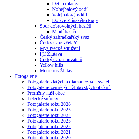
Děti a mládež
Nohejbalový oddíl
Volejbalový oddíl
Dotace Zlínského kraje
Sbor dobrovolných hasičů
Mladí hasiči
Český zahrádkářský svaz
Český svaz včelařů
Myslivecké sdružení
FC Žlutava
Český svaz chovatelů
Yellow hills
Motokros Žlutava
Fotogalerie
Fotogalerie zlatých a diamantových svateb
Fotogalerie zemřelých žlutavských občanů
Proměny naší obce
Letecké snímky
Fotogalerie roku 2026
Fotogalerie roku 2025
Fotogalerie roku 2024
Fotogalerie roku 2023
Fotogalerie roku 2022
Fotogalerie roku 2021
Fotogalerie roku 2020