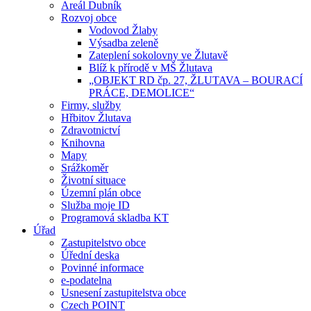
Areál Dubník
Rozvoj obce
Vodovod Žlaby
Výsadba zeleně
Zateplení sokolovny ve Žlutavě
Blíž k přírodě v MŠ Žlutava
„OBJEKT RD čp. 27, ŽLUTAVA – BOURACÍ
PRÁCE, DEMOLICE“
Firmy, služby
Hřbitov Žlutava
Zdravotnictví
Knihovna
Mapy
Srážkoměr
Životní situace
Územní plán obce
Služba moje ID
Programová skladba KT
Úřad
Zastupitelstvo obce
Úřední deska
Povinné informace
e-podatelna
Usnesení zastupitelstva obce
Czech POINT