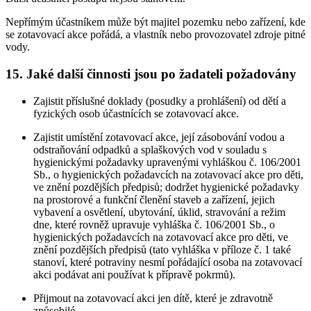
Nepřímým účastníkem může být majitel pozemku nebo zařízení, kde
se zotavovací akce pořádá, a vlastník nebo provozovatel zdroje pitné
vody.
15. Jaké další činnosti jsou po žadateli požadovány
Zajistit příslušné doklady (posudky a prohlášení) od dětí a
fyzických osob účastnících se zotavovací akce.
Zajistit umístění zotavovací akce, její zásobování vodou a
odstraňování odpadků a splaškových vod v souladu s
hygienickými požadavky upravenými vyhláškou č. 106/2001
Sb., o hygienických požadavcích na zotavovací akce pro děti,
ve znění pozdějších předpisů; dodržet hygienické požadavky
na prostorové a funkční členění staveb a zařízení, jejich
vybavení a osvětlení, ubytování, úklid, stravování a režim
dne, které rovněž upravuje vyhláška č. 106/2001 Sb., o
hygienických požadavcích na zotavovací akce pro děti, ve
znění pozdějších předpisů (tato vyhláška v příloze č. 1 také
stanoví, které potraviny nesmí pořádající osoba na zotavovací
akci podávat ani používat k přípravě pokrmů).
Přijmout na zotavovací akci jen dítě, které je zdravotně
způsobilé.