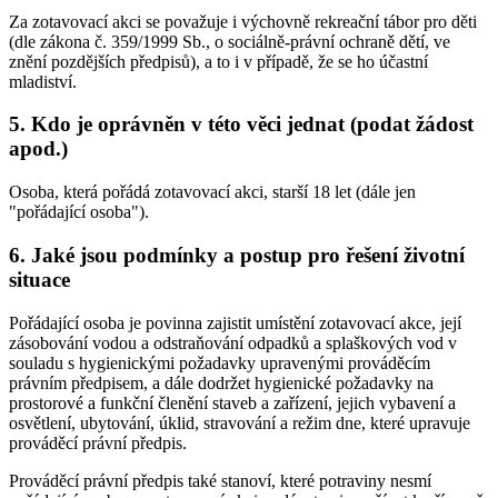
Za zotavovací akci se považuje i výchovně rekreační tábor pro děti
(dle zákona č. 359/1999 Sb., o sociálně-právní ochraně dětí, ve
znění pozdějších předpisů), a to i v případě, že se ho účastní
mladiství.
5. Kdo je oprávněn v této věci jednat (podat žádost
apod.)
Osoba, která pořádá zotavovací akci, starší 18 let (dále jen
"pořádající osoba").
6. Jaké jsou podmínky a postup pro řešení životní
situace
Pořádající osoba je povinna zajistit umístění zotavovací akce, její
zásobování vodou a odstraňování odpadků a splaškových vod v
souladu s hygienickými požadavky upravenými prováděcím
právním předpisem, a dále dodržet hygienické požadavky na
prostorové a funkční členění staveb a zařízení, jejich vybavení a
osvětlení, ubytování, úklid, stravování a režim dne, které upravuje
prováděcí právní předpis.
Prováděcí právní předpis také stanoví, které potraviny nesmí