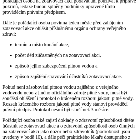
pořádající osoba na zotavovací akci podávat ani používat k přípravě
pokrmů, ledaže budou splněny podmínky upravené tímto
prováděcím právním předpisem.
Dále je pořádající osoba povinna jeden měsíc před zahájením
zotavovací akce ohlásit příslušnému orgánu ochrany veřejného
zdraví:
termín a místo konání akce,
počet dětí zúčastněných na zotavovací akci,
způsob jejího zabezpečení pitnou vodou a
způsob zajištění stravování účastníků zotavovací akce.
Pokud není zásobování pitnou vodou zajištěno z veřejného
vodovodu nebo z jiného oficiálního zdroje pitné vody, musí být
součástí ohlášení i protokol o kráceném rozboru jakosti pitné vody.
Rozsah kráceného rozboru jakosti pitné vody stanoví prováděcí
právní předpis. Protokol nesmí být starší než 3 měsíce.
Pořádající osoba také zajistí doklady o zdravotní způsobilosti dítěte
účastnit se zotavovací akce a o zdravotní způsobilosti osob činných
na zotavovací akci jako dozor nebo zdravotník (podrobnosti jsou
uvedeny v bodě 10), a dále péči praktického lékaře dostupného z