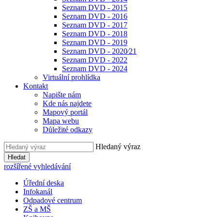
Seznam DVD - 2015
Seznam DVD - 2016
Seznam DVD - 2017
Seznam DVD - 2018
Seznam DVD - 2019
Seznam DVD - 2020⁄21
Seznam DVD - 2022
Seznam DVD - 2024
Virtuální prohlídka
Kontakt
Napište nám
Kde nás najdete
Mapový portál
Mapa webu
Důležité odkazy
Hledaný výraz
Hledat
rozšířené vyhledávání
Úřední deska
Infokanál
Odpadové centrum
ZŠ a MŠ