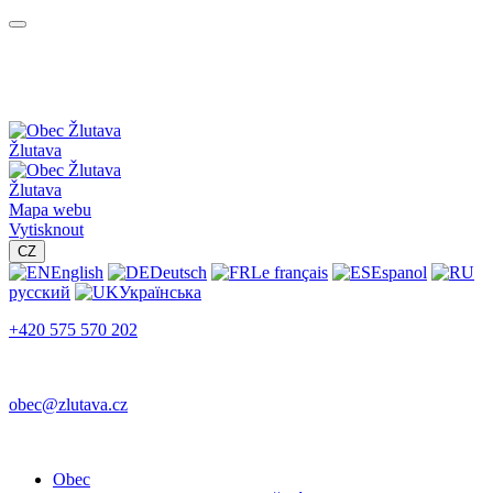
Žlutava
Žlutava
Mapa webu
Vytisknout
CZ
English
Deutsch
Le français
Espanol
русский
Українська
+420 575 570 202
obec@zlutava.cz
Obec