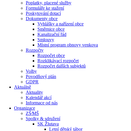
Poplatky, placené služby
Formuláře ke stažení
Poskytování dotací
Dokumenty obce
Vyhlášky a nařízení obce
Směrnice obce
Kanalizační řád
Smlouvy
Místní program obnovy venkova
Rozpočty
Rozpočet obce
Rozklikávací rozpočet
Rozpočet dalších subjektů
Volby
Povodňový plán
GDPR
Aktuálně
Aktuality
Kalendář akcí
Informace od nás
Organizace
ZŠ⁄MŠ
Spolky & sdružení
SK Žlutava
Letní dětský tábor