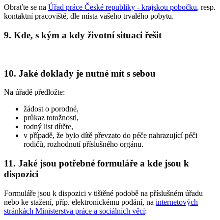
Obraťte se na
Úřad práce České republiky - krajskou pobočku
, resp.
kontaktní pracoviště, dle místa vašeho trvalého pobytu.
9. Kde, s kým a kdy životní situaci řešit
10. Jaké doklady je nutné mít s sebou
Na úřadě předložte:
žádost o porodné,
průkaz totožnosti,
rodný list dítěte,
v případě, že bylo dítě převzato do péče nahrazující péči
rodičů, rozhodnutí příslušného orgánu.
11. Jaké jsou potřebné formuláře a kde jsou k
dispozici
Formuláře jsou k dispozici v tištěné podobě na příslušném úřadu
nebo ke stažení, příp. elektronickému podání, na
internetových
stránkách Ministerstva práce a sociálních věcí
: