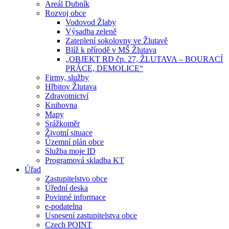
Areál Dubník
Rozvoj obce
Vodovod Žlaby
Výsadba zeleně
Zateplení sokolovny ve Žlutavě
Blíž k přírodě v MŠ Žlutava
„OBJEKT RD čp. 27, ŽLUTAVA – BOURACÍ
PRÁCE, DEMOLICE“
Firmy, služby
Hřbitov Žlutava
Zdravotnictví
Knihovna
Mapy
Srážkoměr
Životní situace
Územní plán obce
Služba moje ID
Programová skladba KT
Úřad
Zastupitelstvo obce
Úřední deska
Povinné informace
e-podatelna
Usnesení zastupitelstva obce
Czech POINT