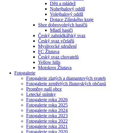
Děti a mládež
Nohejbalový oddíl
Volejbalový oddíl
Dotace Zlínského kraje
Sbor dobrovolných hasičů
Mladí hasiči
Český zahrádkářský svaz
Český svaz včelařů
Myslivecké sdružení
FC Žlutava
Český svaz chovatelů
Yellow hills
Motokros Žlutava
Fotogalerie
Fotogalerie zlatých a diamantových svateb
Fotogalerie zemřelých žlutavských občanů
Proměny naší obce
Letecké snímky
Fotogalerie roku 2026
Fotogalerie roku 2025
Fotogalerie roku 2024
Fotogalerie roku 2023
Fotogalerie roku 2022
Fotogalerie roku 2021
Fotogalerie roku 2020