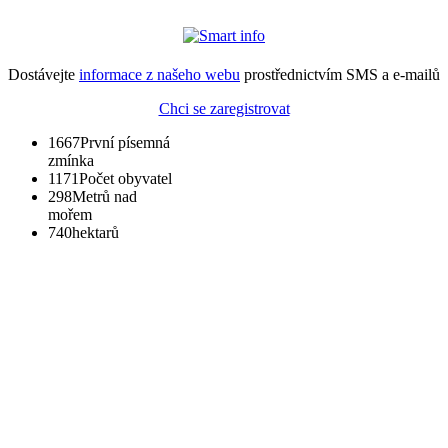
Dostávejte
informace z našeho webu
prostřednictvím SMS a e-mailů
Chci se zaregistrovat
1667
První písemná
zmínka
1171
Počet obyvatel
298
Metrů nad
mořem
740
hektarů