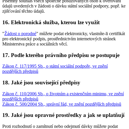
Písemný souhlas všech společně posuzovaných osob k ověřování
údajů uvedených v žádosti o dávku státní sociální podpory, popř. ke
zjišťování těchto údajů.
16. Elektronická služba, kterou lze využít
"
Žádost o porodné
" můžete podat elektronicky, vlastníte-li certifikát
pro elektronický podpis, prostřednictvím internetových stránek
Ministerstva práce a sociálních věcí.
17. Podle kterého právního předpisu se postupuje
Zákon č. 117/1995 Sb., o státní sociální podpoře, ve znění
pozdějších předpisů
18. Jaké jsou související předpisy
Zákon č. 110/2006 Sb., o životním a existenčním minimu, ve znění
pozdějších předpisů
Zákon č. 500/2004 Sb., správní řád, ve znění pozdějších předpisů
19. Jaké jsou opravné prostředky a jak se uplatňují
Proti rozhodnutí o zamítnutí nebo odejmutí dávky můžete podat