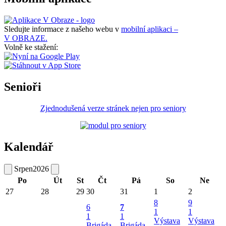
Sledujte informace z našeho webu v
mobilní aplikaci –
V OBRAZE.
Volně ke stažení:
Senioři
Zjednodušená verze stránek nejen pro seniory
Kalendář
Srpen
2026
Po
Út
St
Čt
Pá
So
Ne
27
28
29
30
31
1
2
8
9
6
7
1
1
1
1
Výstava
Výstava
Brigáda -
Brigáda -