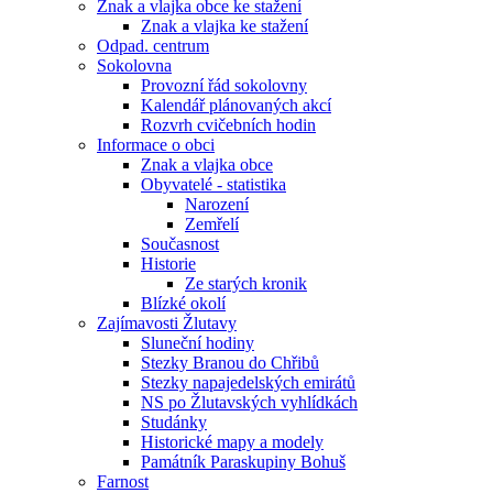
Znak a vlajka obce ke stažení
Znak a vlajka ke stažení
Odpad. centrum
Sokolovna
Provozní řád sokolovny
Kalendář plánovaných akcí
Rozvrh cvičebních hodin
Informace o obci
Znak a vlajka obce
Obyvatelé - statistika
Narození
Zemřelí
Současnost
Historie
Ze starých kronik
Blízké okolí
Zajímavosti Žlutavy
Sluneční hodiny
Stezky Branou do Chřibů
Stezky napajedelských emirátů
NS po Žlutavských vyhlídkách
Studánky
Historické mapy a modely
Památník Paraskupiny Bohuš
Farnost