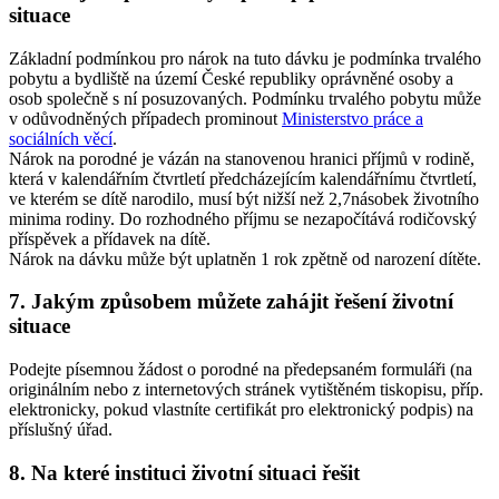
situace
Základní podmínkou pro nárok na tuto dávku je podmínka trvalého
pobytu a bydliště na území České republiky oprávněné osoby a
osob společně s ní posuzovaných. Podmínku trvalého pobytu může
v odůvodněných případech prominout
Ministerstvo práce a
sociálních věcí
.
Nárok na porodné je vázán na stanovenou hranici příjmů v rodině,
která v kalendářním čtvrtletí předcházejícím kalendářnímu čtvrtletí,
ve kterém se dítě narodilo, musí být nižší než 2,7násobek životního
minima rodiny. Do rozhodného příjmu se nezapočítává rodičovský
příspěvek a přídavek na dítě.
Nárok na dávku může být uplatněn 1 rok zpětně od narození dítěte.
7. Jakým způsobem můžete zahájit řešení životní
situace
Podejte písemnou žádost o porodné na předepsaném formuláři (na
originálním nebo z internetových stránek vytištěném tiskopisu, příp.
elektronicky, pokud vlastníte certifikát pro elektronický podpis) na
příslušný úřad.
8. Na které instituci životní situaci řešit