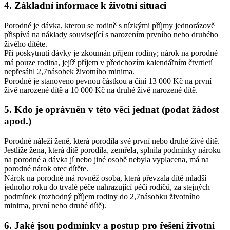
4. Základní informace k životní situaci
Porodné je dávka, kterou se rodině s nízkými příjmy jednorázově
přispívá na náklady související s narozením prvního nebo druhého
živého dítěte.
Při poskytnutí dávky je zkoumán příjem rodiny; nárok na porodné
má pouze rodina, jejíž příjem v předchozím kalendářním čtvrtletí
nepřesáhl 2,7násobek životního minima.
Porodné je stanoveno pevnou částkou a činí 13 000 Kč na první
živě narozené dítě a 10 000 Kč na druhé živě narozené dítě.
5. Kdo je oprávněn v této věci jednat (podat žádost
apod.)
Porodné náleží ženě, která porodila své první nebo druhé živé dítě.
Jestliže žena, která dítě porodila, zemřela, splnila podmínky nároku
na porodné a dávka jí nebo jiné osobě nebyla vyplacena, má na
porodné nárok otec dítěte.
Nárok na porodné má rovněž osoba, která převzala dítě mladší
jednoho roku do trvalé péče nahrazující péči rodičů, za stejných
podmínek (rozhodný příjem rodiny do 2,7násobku životního
minima, první nebo druhé dítě).
6. Jaké jsou podmínky a postup pro řešení životní