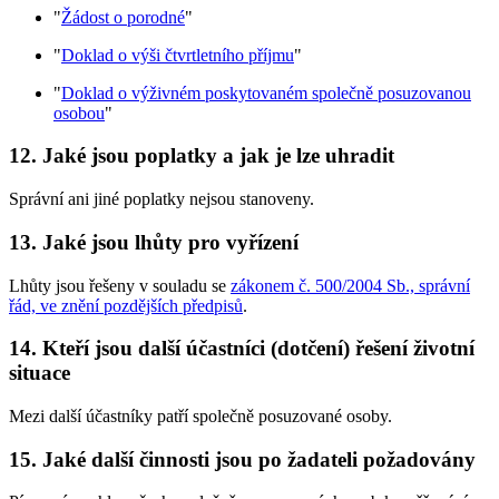
"
Žádost o porodné
"
"
Doklad o výši čtvrtletního příjmu
"
"
Doklad o výživném poskytovaném společně posuzovanou
osobou
"
12. Jaké jsou poplatky a jak je lze uhradit
Správní ani jiné poplatky nejsou stanoveny.
13. Jaké jsou lhůty pro vyřízení
Lhůty jsou řešeny v souladu se
zákonem č. 500/2004 Sb., správní
řád, ve znění pozdějších předpisů
.
14. Kteří jsou další účastníci (dotčení) řešení životní
situace
Mezi další účastníky patří společně posuzované osoby.
15. Jaké další činnosti jsou po žadateli požadovány