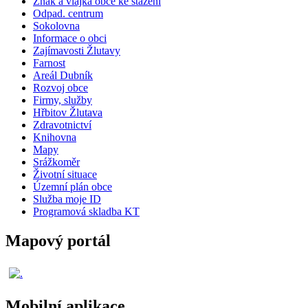
Znak a vlajka obce ke stažení
Odpad. centrum
Sokolovna
Informace o obci
Zajímavosti Žlutavy
Farnost
Areál Dubník
Rozvoj obce
Firmy, služby
Hřbitov Žlutava
Zdravotnictví
Knihovna
Mapy
Srážkoměr
Životní situace
Územní plán obce
Služba moje ID
Programová skladba KT
Mapový portál
Mobilní aplikace