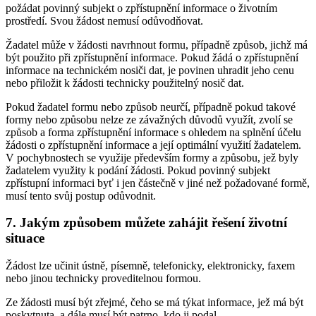
požádat povinný subjekt o zpřístupnění informace o životním
prostředí. Svou žádost nemusí odůvodňovat.
Žadatel může v žádosti navrhnout formu, případně způsob, jichž má
být použito při zpřístupnění informace. Pokud žádá o zpřístupnění
informace na technickém nosiči dat, je povinen uhradit jeho cenu
nebo přiložit k žádosti technicky použitelný nosič dat.
Pokud žadatel formu nebo způsob neurčí, případně pokud takové
formy nebo způsobu nelze ze závažných důvodů využít, zvolí se
způsob a forma zpřístupnění informace s ohledem na splnění účelu
žádosti o zpřístupnění informace a její optimální využití žadatelem.
V pochybnostech se využije především formy a způsobu, jež byly
žadatelem využity k podání žádosti. Pokud povinný subjekt
zpřístupní informaci byť i jen částečně v jiné než požadované formě,
musí tento svůj postup odůvodnit.
7. Jakým způsobem můžete zahájit řešení životní
situace
Žádost lze učinit ústně, písemně, telefonicky, elektronicky, faxem
nebo jinou technicky proveditelnou formou.
Ze žádosti musí být zřejmé, čeho se má týkat informace, jež má být
poskytnuta, a dále musí být patrno, kdo ji podal.