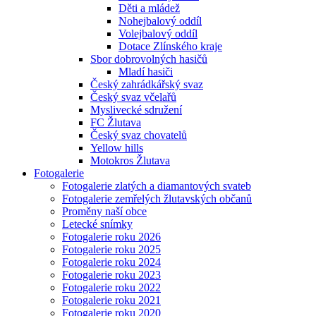
Děti a mládež
Nohejbalový oddíl
Volejbalový oddíl
Dotace Zlínského kraje
Sbor dobrovolných hasičů
Mladí hasiči
Český zahrádkářský svaz
Český svaz včelařů
Myslivecké sdružení
FC Žlutava
Český svaz chovatelů
Yellow hills
Motokros Žlutava
Fotogalerie
Fotogalerie zlatých a diamantových svateb
Fotogalerie zemřelých žlutavských občanů
Proměny naší obce
Letecké snímky
Fotogalerie roku 2026
Fotogalerie roku 2025
Fotogalerie roku 2024
Fotogalerie roku 2023
Fotogalerie roku 2022
Fotogalerie roku 2021
Fotogalerie roku 2020