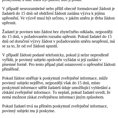
V případě nesrozumitelné nebo příliš obecně formulované žádosti je
žadateli do 15 dnů od obdržení žádosti zaslána výzva k jejímu
upřesnění. Ve výzvě musí být určeno, v jakém směru je třeba žádost
upřesnit.
Žadatel je povinen tuto žádost bez zbytečného odkladu, nejpozději
do 15 dnů, v požadovaném rozsahu upřesnit. Pokud žadatel do 15
dnů od doručení výzvy žádost v požadovaném směru neupřesní, má
se za to, že od své žádosti upustil.
V případě žádosti podané telefonicky, pokud ji nelze neprodleně
vyřídit, je povinný subjekt oprávněn vyžádat si její zaslání v
písemné formě. Pro tento případ platí ustanovení o upřesnění žádosti
přiměřeně.
Pokud žádost směřuje k poskytnutí zveřejněné informace, může
povinný subjekt nejdříve, nejpozději však do 15 dnů, místo
poskytnutí informace sdělit žadateli údaje umožňující vyhledání a
získání zveřejněné informace. To neplatí, pokud žadatel uvedl, že
nemá možnost získat zveřejněnou informaci jiným způsobem.
Pokud žadatel trvá na přímém poskytnutí zveřejněné informace,
povinný subjekt mu ji poskytne.