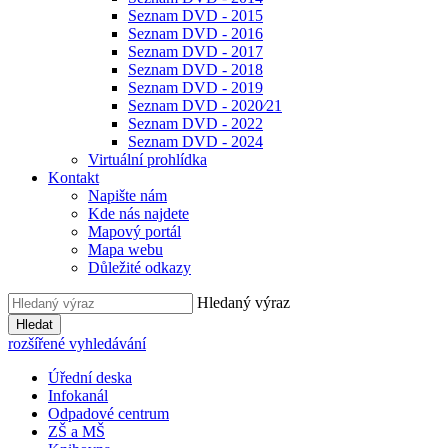
Seznam DVD - 2015
Seznam DVD - 2016
Seznam DVD - 2017
Seznam DVD - 2018
Seznam DVD - 2019
Seznam DVD - 2020⁄21
Seznam DVD - 2022
Seznam DVD - 2024
Virtuální prohlídka
Kontakt
Napište nám
Kde nás najdete
Mapový portál
Mapa webu
Důležité odkazy
Hledaný výraz
Hledat
rozšířené vyhledávání
Úřední deska
Infokanál
Odpadové centrum
ZŠ a MŠ