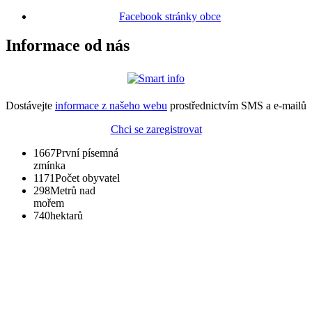
Facebook stránky obce
Informace od nás
Dostávejte
informace z našeho webu
prostřednictvím SMS a e-mailů
Chci se zaregistrovat
1667
První písemná
zmínka
1171
Počet obyvatel
298
Metrů nad
mořem
740
hektarů