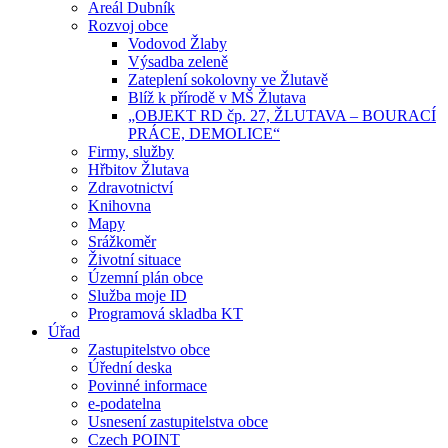
Areál Dubník
Rozvoj obce
Vodovod Žlaby
Výsadba zeleně
Zateplení sokolovny ve Žlutavě
Blíž k přírodě v MŠ Žlutava
„OBJEKT RD čp. 27, ŽLUTAVA – BOURACÍ
PRÁCE, DEMOLICE“
Firmy, služby
Hřbitov Žlutava
Zdravotnictví
Knihovna
Mapy
Srážkoměr
Životní situace
Územní plán obce
Služba moje ID
Programová skladba KT
Úřad
Zastupitelstvo obce
Úřední deska
Povinné informace
e-podatelna
Usnesení zastupitelstva obce
Czech POINT