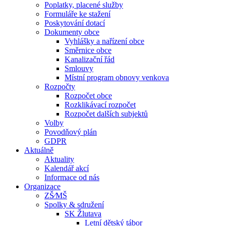
Poplatky, placené služby
Formuláře ke stažení
Poskytování dotací
Dokumenty obce
Vyhlášky a nařízení obce
Směrnice obce
Kanalizační řád
Smlouvy
Místní program obnovy venkova
Rozpočty
Rozpočet obce
Rozklikávací rozpočet
Rozpočet dalších subjektů
Volby
Povodňový plán
GDPR
Aktuálně
Aktuality
Kalendář akcí
Informace od nás
Organizace
ZŠ⁄MŠ
Spolky & sdružení
SK Žlutava
Letní dětský tábor