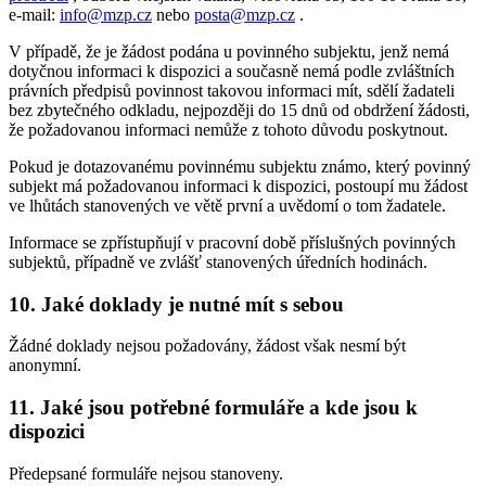
e-mail:
info@mzp.cz
nebo
posta@mzp.cz
.
V případě, že je žádost podána u povinného subjektu, jenž nemá
dotyčnou informaci k dispozici a současně nemá podle zvláštních
právních předpisů povinnost takovou informaci mít, sdělí žadateli
bez zbytečného odkladu, nejpozději do 15 dnů od obdržení žádosti,
že požadovanou informaci nemůže z tohoto důvodu poskytnout.
Pokud je dotazovanému povinnému subjektu známo, který povinný
subjekt má požadovanou informaci k dispozici, postoupí mu žádost
ve lhůtách stanovených ve větě první a uvědomí o tom žadatele.
Informace se zpřístupňují v pracovní době příslušných povinných
subjektů, případně ve zvlášť stanovených úředních hodinách.
10. Jaké doklady je nutné mít s sebou
Žádné doklady nejsou požadovány, žádost však nesmí být
anonymní.
11. Jaké jsou potřebné formuláře a kde jsou k
dispozici
Předepsané formuláře nejsou stanoveny.