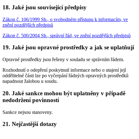
18. Jaké jsou související předpisy
Zákon č. 106/1999 Sb., o svobodném přístupu k informacím, ve
znění pozdějších předpisů
Zákon č. 500/2004 Sb., správní řád, ve znění pozdějších předpisů
19. Jaké jsou opravné prostředky a jak se uplatňují
Opravné prostředky jsou řešeny v souladu se správním řádem.
Rozhodnutí o odepření poskytnutí informace nebo o utajení její
oddělitelné části lze po vyčerpání řádných opravných prostředků
napadnout žalobou u soudu.
20. Jaké sankce mohou být uplatněny v případě
nedodržení povinností
Sankce nejsou stanoveny.
21. Nejčastější dotazy