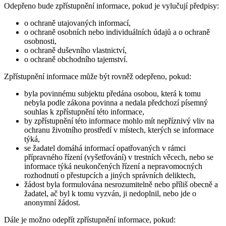
Odepřeno bude zpřístupnění informace, pokud je vylučují předpisy:
o ochraně utajovaných informací,
o ochraně osobních nebo individuálních údajů a o ochraně
osobnosti,
o ochraně duševního vlastnictví,
o ochraně obchodního tajemství.
Zpřístupnění informace může být rovněž odepřeno, pokud:
byla povinnému subjektu předána osobou, která k tomu
nebyla podle zákona povinna a nedala předchozí písemný
souhlas k zpřístupnění této informace,
by zpřístupnění této informace mohlo mít nepříznivý vliv na
ochranu životního prostředí v místech, kterých se informace
týká,
se žadatel domáhá informací opatřovaných v rámci
přípravného řízení (vyšetřování) v trestních věcech, nebo se
informace týká neukončených řízení a nepravomocných
rozhodnutí o přestupcích a jiných správních deliktech,
žádost byla formulována nesrozumitelně nebo příliš obecně a
žadatel, ač byl k tomu vyzván, ji nedoplnil, nebo jde o
anonymní žádost.
Dále je možno odepřít zpřístupnění informace, pokud: