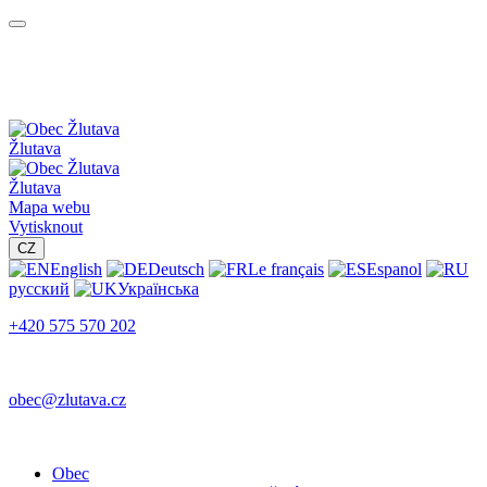
Žlutava
Žlutava
Mapa webu
Vytisknout
CZ
English
Deutsch
Le français
Espanol
русский
Українська
+420 575 570 202
obec@zlutava.cz
Obec