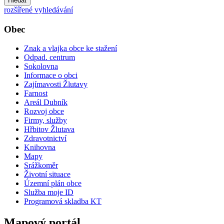
Hledat
rozšířené vyhledávání
Obec
Znak a vlajka obce ke stažení
Odpad. centrum
Sokolovna
Informace o obci
Zajímavosti Žlutavy
Farnost
Areál Dubník
Rozvoj obce
Firmy, služby
Hřbitov Žlutava
Zdravotnictví
Knihovna
Mapy
Srážkoměr
Životní situace
Územní plán obce
Služba moje ID
Programová skladba KT
Mapový portál