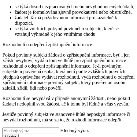
se týká dosud nezpracovaných nebo nevyhodnocených údajů,
žádost je formulována zjevně provokativně nebo obstrukčně,
žadatel již má požadovanou informaci prokazatelně k
dispozici,
se týká vnitřních pokynů povinného subjektu, které se
vztahují výhradně k jeho vnitřnímu chodu.
Rozhodnutí o odepření zpřístupnění informace
Pokud povinný subjekt žádosti o zpřístupnění informace, byť i jen
zčásti nevyhoví, vydá o tom ve lhůtě pro zpřístupnění informace
rozhodnutí o odepření zpřístupnění informace. Je-li povinným
subjektem pověřená osoba, která není podle zvláštních právních
předpisů oprávněna vydávat rozhodnutí, vydá rozhodnutí o odepření
zpřístupnění informace povinný subjekt, který pověřenou osobu
založil, zřídil, řídí nebo pověřil.
Rozhodnutí se nevydává v případě anonymní žádosti, nebo pokud
žadatel nedoplnil svou žádost, ač k tomu byl řádně a včas vyzván.
Jestliže povinný subjekt ve stanovené lhůtě neposkytl informace či
nevydal rozhodnutí, má se za to, že rozhodl informace odepřít.
Hledaný výraz