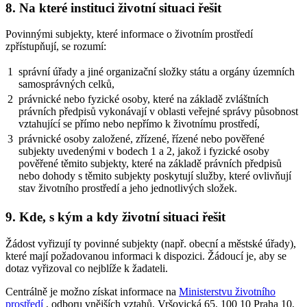
8. Na které instituci životní situaci řešit
Povinnými subjekty, které informace o životním prostředí
zpřístupňují, se rozumí:
1
správní úřady a jiné organizační složky státu a orgány územních
samosprávných celků,
2
právnické nebo fyzické osoby, které na základě zvláštních
právních předpisů vykonávají v oblasti veřejné správy působnost
vztahující se přímo nebo nepřímo k životnímu prostředí,
3
právnické osoby založené, zřízené, řízené nebo pověřené
subjekty uvedenými v bodech 1 a 2, jakož i fyzické osoby
pověřené těmito subjekty, které na základě právních předpisů
nebo dohody s těmito subjekty poskytují služby, které ovlivňují
stav životního prostředí a jeho jednotlivých složek.
9. Kde, s kým a kdy životní situaci řešit
Žádost vyřizují ty povinné subjekty (např. obecní a městské úřady),
které mají požadovanou informaci k dispozici. Žádoucí je, aby se
dotaz vyřizoval co nejblíže k žadateli.
Centrálně je možno získat informace na
Ministerstvu životního
prostředí
, odboru vnějších vztahů, Vršovická 65, 100 10 Praha 10,