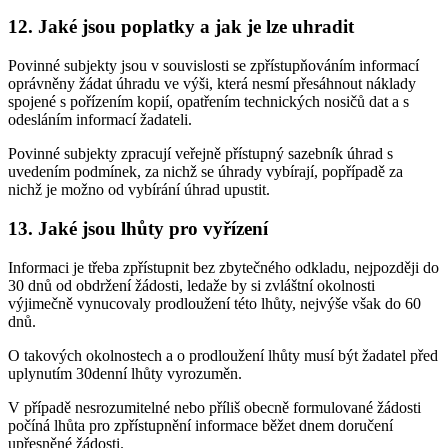
12. Jaké jsou poplatky a jak je lze uhradit
Povinné subjekty jsou v souvislosti se zpřístupňováním informací
oprávněny žádat úhradu ve výši, která nesmí přesáhnout náklady
spojené s pořízením kopií, opatřením technických nosičů dat a s
odesláním informací žadateli.
Povinné subjekty zpracují veřejně přístupný sazebník úhrad s
uvedením podmínek, za nichž se úhrady vybírají, popřípadě za
nichž je možno od vybírání úhrad upustit.
13. Jaké jsou lhůty pro vyřízení
Informaci je třeba zpřístupnit bez zbytečného odkladu, nejpozději do
30 dnů od obdržení žádosti, ledaže by si zvláštní okolnosti
výjimečně vynucovaly prodloužení této lhůty, nejvýše však do 60
dnů.
O takových okolnostech a o prodloužení lhůty musí být žadatel před
uplynutím 30denní lhůty vyrozuměn.
V případě nesrozumitelné nebo příliš obecně formulované žádosti
počíná lhůta pro zpřístupnění informace běžet dnem doručení
upřesněné žádosti.