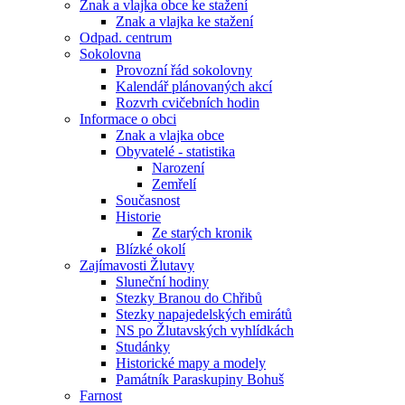
Znak a vlajka obce ke stažení
Znak a vlajka ke stažení
Odpad. centrum
Sokolovna
Provozní řád sokolovny
Kalendář plánovaných akcí
Rozvrh cvičebních hodin
Informace o obci
Znak a vlajka obce
Obyvatelé - statistika
Narození
Zemřelí
Současnost
Historie
Ze starých kronik
Blízké okolí
Zajímavosti Žlutavy
Sluneční hodiny
Stezky Branou do Chřibů
Stezky napajedelských emirátů
NS po Žlutavských vyhlídkách
Studánky
Historické mapy a modely
Památník Paraskupiny Bohuš
Farnost