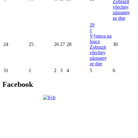
Zobrazit
všechny
záznamy
ze dne
29
1
Výstava na
louce
24
25
26
27
28
30
Zobrazit
všechny
záznamy
ze dne
31
1
2
3
4
5
6
Facebook