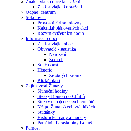
Znak a vlajka obce ke stažení
Znak a vlajka ke stažení
Odpad. centrum
Sokolovna
Provozní řád sokolovny
Kalendář plánovaných akcí
Rozvrh cvičebních hodin
Informace o obci
Znak a vlajka obce
Obyvatelé - statistika
Narození
Zemřelí
Současnost
Historie
Ze starých kronik
Blízké okolí
Zajímavosti Žlutavy
Sluneční hodiny
Stezky Branou do Chřibů
Stezky napajedelských emirátů
NS po Žlutavských vyhlídkách
Studánky
Historické mapy a modely
Památník Paraskupiny Bohuš
Farnost