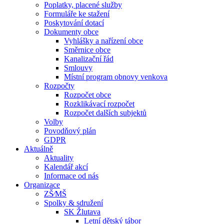
Poplatky, placené služby
Formuláře ke stažení
Poskytování dotací
Dokumenty obce
Vyhlášky a nařízení obce
Směrnice obce
Kanalizační řád
Smlouvy
Místní program obnovy venkova
Rozpočty
Rozpočet obce
Rozklikávací rozpočet
Rozpočet dalších subjektů
Volby
Povodňový plán
GDPR
Aktuálně
Aktuality
Kalendář akcí
Informace od nás
Organizace
ZŠ⁄MŠ
Spolky & sdružení
SK Žlutava
Letní dětský tábor