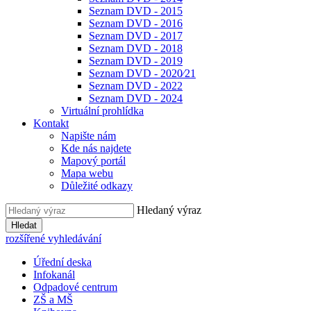
Seznam DVD - 2015
Seznam DVD - 2016
Seznam DVD - 2017
Seznam DVD - 2018
Seznam DVD - 2019
Seznam DVD - 2020⁄21
Seznam DVD - 2022
Seznam DVD - 2024
Virtuální prohlídka
Kontakt
Napište nám
Kde nás najdete
Mapový portál
Mapa webu
Důležité odkazy
Hledaný výraz
Hledat
rozšířené vyhledávání
Úřední deska
Infokanál
Odpadové centrum
ZŠ a MŠ