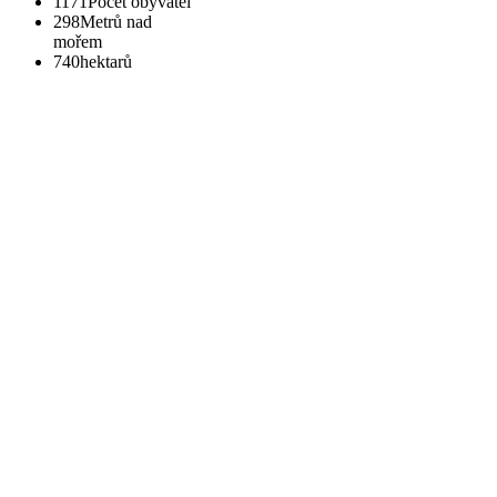
1171
Počet obyvatel
298
Metrů nad
mořem
740
hektarů