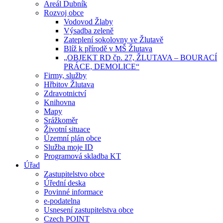
Areál Dubník
Rozvoj obce
Vodovod Žlaby
Výsadba zeleně
Zateplení sokolovny ve Žlutavě
Blíž k přírodě v MŠ Žlutava
„OBJEKT RD čp. 27, ŽLUTAVA – BOURACÍ
PRÁCE, DEMOLICE“
Firmy, služby
Hřbitov Žlutava
Zdravotnictví
Knihovna
Mapy
Srážkoměr
Životní situace
Územní plán obce
Služba moje ID
Programová skladba KT
Úřad
Zastupitelstvo obce
Úřední deska
Povinné informace
e-podatelna
Usnesení zastupitelstva obce
Czech POINT