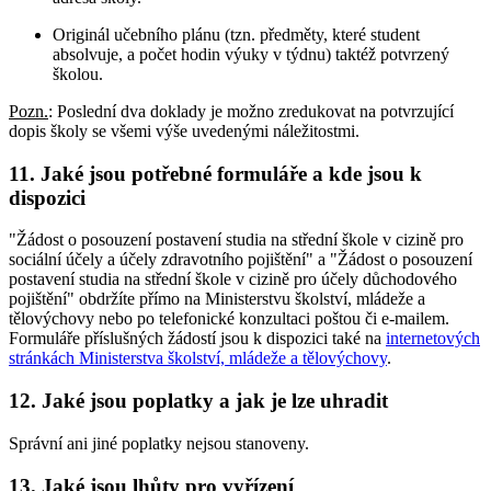
Originál učebního plánu (tzn. předměty, které student
absolvuje, a počet hodin výuky v týdnu) taktéž potvrzený
školou.
Pozn.
: Poslední dva doklady je možno zredukovat na potvrzující
dopis školy se všemi výše uvedenými náležitostmi.
11. Jaké jsou potřebné formuláře a kde jsou k
dispozici
"Žádost o posouzení postavení studia na střední škole v cizině pro
sociální účely a účely zdravotního pojištění" a "Žádost o posouzení
postavení studia na střední škole v cizině pro účely důchodového
pojištění" obdržíte přímo na Ministerstvu školství, mládeže a
tělovýchovy nebo po telefonické konzultaci poštou či e-mailem.
Formuláře příslušných žádostí jsou k dispozici také na
internetových
stránkách Ministerstva školství, mládeže a tělovýchovy
.
12. Jaké jsou poplatky a jak je lze uhradit
Správní ani jiné poplatky nejsou stanoveny.
13. Jaké jsou lhůty pro vyřízení