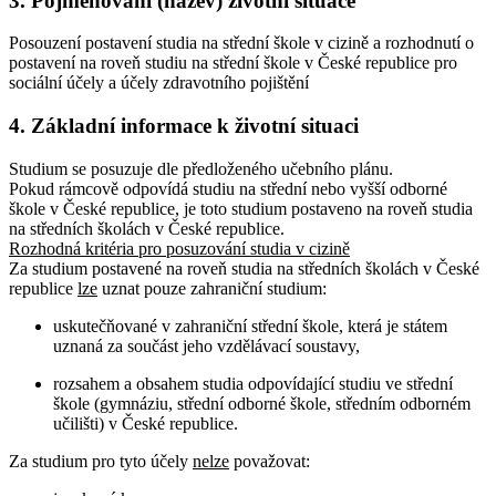
3. Pojmenování (název) životní situace
Posouzení postavení studia na střední škole v cizině a rozhodnutí o
postavení na roveň studiu na střední škole v České republice pro
sociální účely a účely zdravotního pojištění
4. Základní informace k životní situaci
Studium se posuzuje dle předloženého učebního plánu.
Pokud rámcově odpovídá studiu na střední nebo vyšší odborné
škole v České republice, je toto studium postaveno na roveň studia
na středních školách v České republice.
Rozhodná kritéria pro posuzování studia v cizině
Za studium postavené na roveň studia na středních školách v České
republice
lze
uznat pouze zahraniční studium:
uskutečňované v zahraniční střední škole, která je státem
uznaná za součást jeho vzdělávací soustavy,
rozsahem a obsahem studia odpovídající studiu ve střední
škole (gymnáziu, střední odborné škole, středním odborném
učilišti) v České republice.
Za studium pro tyto účely
nelze
považovat: