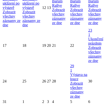
Barum
Barum
Barum
uklízení po
uklízení po
Rallye
Rallye
Rallye
výstavě
výstavě
12
13
Zobrazit
Zobrazit
Zobrazit
Zobrazit
Zobrazit
všechny
všechny
všechny
všechny
všechny
záznamy
záznamy
záznamy
záznamy ze
záznamy ze
ze dne
ze dne
ze dne
dne
dne
23
1
Ukončení
prázdnin
17
18
19
20
21
22
Zobrazit
všechny
záznamy
ze dne
29
1
Výstava na
louce
24
25
26
27
28
30
Zobrazit
všechny
záznamy
ze dne
31
1
2
3
4
5
6