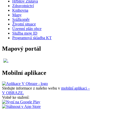
Hřbitov Žlutava
Zdravotnictví
Knihovna
Mapy
Srážkoměr
Životní situace
Územní plán obce
Služba moje ID
Programová skladba KT
Mapový portál
Mobilní aplikace
Sledujte informace z našeho webu v
mobilní aplikaci –
V OBRAZE.
Volně ke stažení: