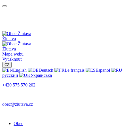
Žlutava
Žlutava
Mapa webu
Vytisknout
CZ
English
Deutsch
Le français
Espanol
русский
Українська
+420 575 570 202
obec@zlutava.cz
Obec