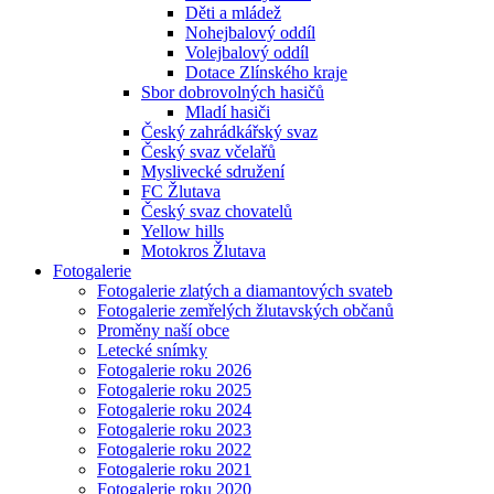
Děti a mládež
Nohejbalový oddíl
Volejbalový oddíl
Dotace Zlínského kraje
Sbor dobrovolných hasičů
Mladí hasiči
Český zahrádkářský svaz
Český svaz včelařů
Myslivecké sdružení
FC Žlutava
Český svaz chovatelů
Yellow hills
Motokros Žlutava
Fotogalerie
Fotogalerie zlatých a diamantových svateb
Fotogalerie zemřelých žlutavských občanů
Proměny naší obce
Letecké snímky
Fotogalerie roku 2026
Fotogalerie roku 2025
Fotogalerie roku 2024
Fotogalerie roku 2023
Fotogalerie roku 2022
Fotogalerie roku 2021
Fotogalerie roku 2020