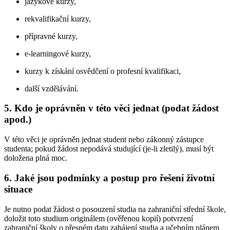
jazykové kurzy,
rekvalifikační kurzy,
přípravné kurzy,
e-learningové kurzy,
kurzy k získání osvědčení o profesní kvalifikaci,
další vzdělávání.
5. Kdo je oprávněn v této věci jednat (podat žádost
apod.)
V této věci je oprávněn jednat student nebo zákonný zástupce
studenta; pokud žádost nepodává studující (je-li zletilý), musí být
doložena plná moc.
6. Jaké jsou podmínky a postup pro řešení životní
situace
Je nutno podat žádost o posouzení studia na zahraniční střední škole,
doložit toto studium originálem (ověřenou kopií) potvrzení
zahraniční školy o přesném datu zahájení studia a učebním plánem