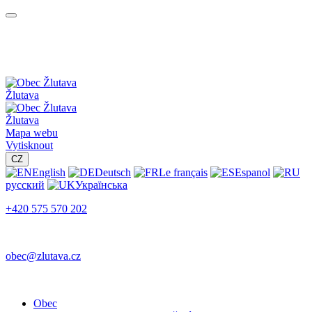
Žlutava
Žlutava
Mapa webu
Vytisknout
CZ
English
Deutsch
Le français
Espanol
русский
Українська
+420 575 570 202
obec@zlutava.cz
Obec