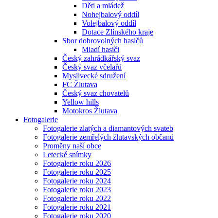
Děti a mládež
Nohejbalový oddíl
Volejbalový oddíl
Dotace Zlínského kraje
Sbor dobrovolných hasičů
Mladí hasiči
Český zahrádkářský svaz
Český svaz včelařů
Myslivecké sdružení
FC Žlutava
Český svaz chovatelů
Yellow hills
Motokros Žlutava
Fotogalerie
Fotogalerie zlatých a diamantových svateb
Fotogalerie zemřelých žlutavských občanů
Proměny naší obce
Letecké snímky
Fotogalerie roku 2026
Fotogalerie roku 2025
Fotogalerie roku 2024
Fotogalerie roku 2023
Fotogalerie roku 2022
Fotogalerie roku 2021
Fotogalerie roku 2020