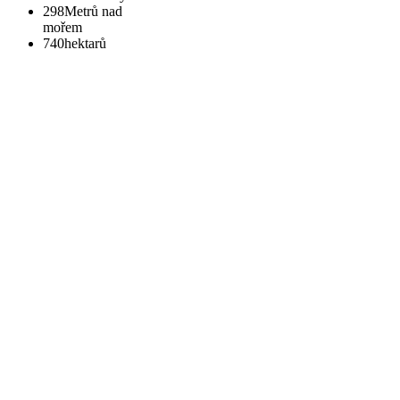
298
Metrů nad
mořem
740
hektarů