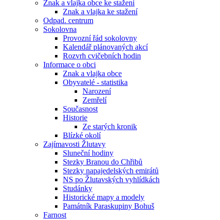
Znak a vlajka obce ke stažení
Znak a vlajka ke stažení
Odpad. centrum
Sokolovna
Provozní řád sokolovny
Kalendář plánovaných akcí
Rozvrh cvičebních hodin
Informace o obci
Znak a vlajka obce
Obyvatelé - statistika
Narození
Zemřelí
Současnost
Historie
Ze starých kronik
Blízké okolí
Zajímavosti Žlutavy
Sluneční hodiny
Stezky Branou do Chřibů
Stezky napajedelských emirátů
NS po Žlutavských vyhlídkách
Studánky
Historické mapy a modely
Památník Paraskupiny Bohuš
Farnost