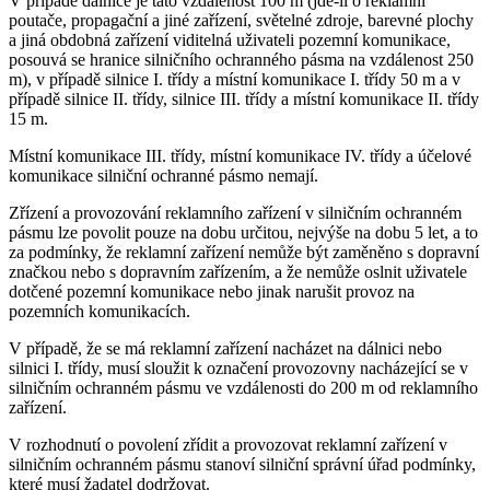
V případě dálnice je tato vzdálenost 100 m (jde-li o reklamní
poutače, propagační a jiné zařízení, světelné zdroje, barevné plochy
a jiná obdobná zařízení viditelná uživateli pozemní komunikace,
posouvá se hranice silničního ochranného pásma na vzdálenost 250
m), v případě silnice I. třídy a místní komunikace I. třídy 50 m a v
případě silnice II. třídy, silnice III. třídy a místní komunikace II. třídy
15 m.
Místní komunikace III. třídy, místní komunikace IV. třídy a účelové
komunikace silniční ochranné pásmo nemají.
Zřízení a provozování reklamního zařízení v silničním ochranném
pásmu lze povolit pouze na dobu určitou, nejvýše na dobu 5 let, a to
za podmínky, že reklamní zařízení nemůže být zaměněno s dopravní
značkou nebo s dopravním zařízením, a že nemůže oslnit uživatele
dotčené pozemní komunikace nebo jinak narušit provoz na
pozemních komunikacích.
V případě, že se má reklamní zařízení nacházet na dálnici nebo
silnici I. třídy, musí sloužit k označení provozovny nacházející se v
silničním ochranném pásmu ve vzdálenosti do 200 m od reklamního
zařízení.
V rozhodnutí o povolení zřídit a provozovat reklamní zařízení v
silničním ochranném pásmu stanoví silniční správní úřad podmínky,
které musí žadatel dodržovat.