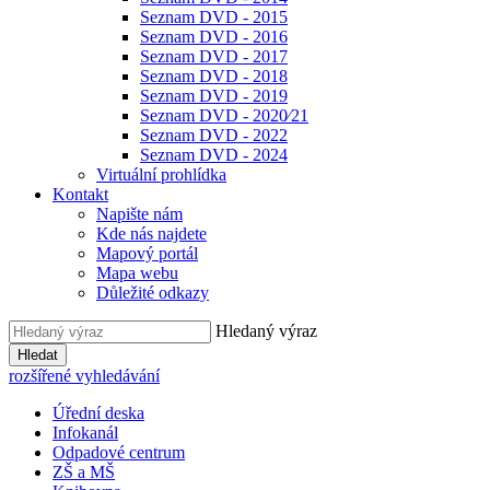
Seznam DVD - 2015
Seznam DVD - 2016
Seznam DVD - 2017
Seznam DVD - 2018
Seznam DVD - 2019
Seznam DVD - 2020⁄21
Seznam DVD - 2022
Seznam DVD - 2024
Virtuální prohlídka
Kontakt
Napište nám
Kde nás najdete
Mapový portál
Mapa webu
Důležité odkazy
Hledaný výraz
Hledat
rozšířené vyhledávání
Úřední deska
Infokanál
Odpadové centrum
ZŠ a MŠ