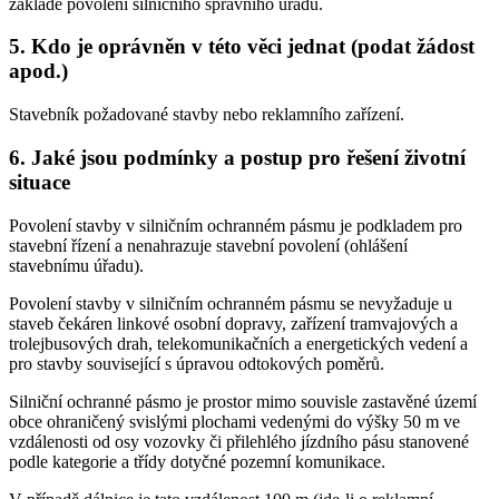
základě povolení silničního správního úřadu.
5. Kdo je oprávněn v této věci jednat (podat žádost
apod.)
Stavebník požadované stavby nebo reklamního zařízení.
6. Jaké jsou podmínky a postup pro řešení životní
situace
Povolení stavby v silničním ochranném pásmu je podkladem pro
stavební řízení a nenahrazuje stavební povolení (ohlášení
stavebnímu úřadu).
Povolení stavby v silničním ochranném pásmu se nevyžaduje u
staveb čekáren linkové osobní dopravy, zařízení tramvajových a
trolejbusových drah, telekomunikačních a energetických vedení a
pro stavby související s úpravou odtokových poměrů.
Silniční ochranné pásmo je prostor mimo souvisle zastavěné území
obce ohraničený svislými plochami vedenými do výšky 50 m ve
vzdálenosti od osy vozovky či přilehlého jízdního pásu stanovené
podle kategorie a třídy dotyčné pozemní komunikace.