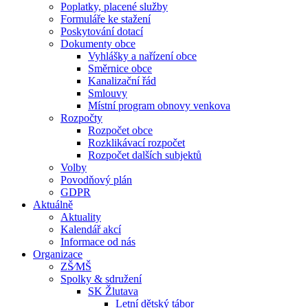
Poplatky, placené služby
Formuláře ke stažení
Poskytování dotací
Dokumenty obce
Vyhlášky a nařízení obce
Směrnice obce
Kanalizační řád
Smlouvy
Místní program obnovy venkova
Rozpočty
Rozpočet obce
Rozklikávací rozpočet
Rozpočet dalších subjektů
Volby
Povodňový plán
GDPR
Aktuálně
Aktuality
Kalendář akcí
Informace od nás
Organizace
ZŠ⁄MŠ
Spolky & sdružení
SK Žlutava
Letní dětský tábor