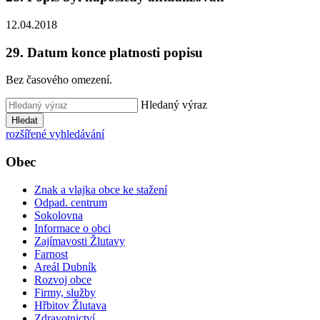
12.04.2018
29. Datum konce platnosti popisu
Bez časového omezení.
Hledaný výraz
Hledat
rozšířené vyhledávání
Obec
Znak a vlajka obce ke stažení
Odpad. centrum
Sokolovna
Informace o obci
Zajímavosti Žlutavy
Farnost
Areál Dubník
Rozvoj obce
Firmy, služby
Hřbitov Žlutava
Zdravotnictví