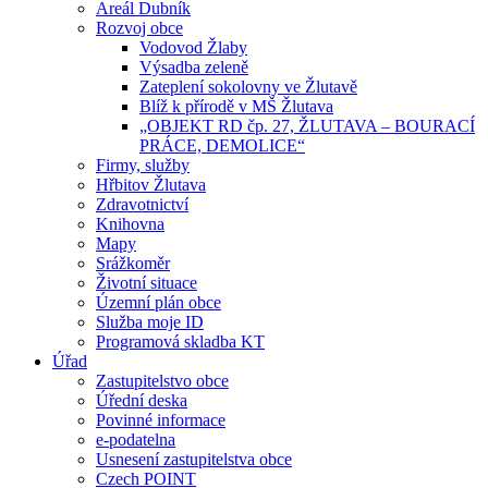
Areál Dubník
Rozvoj obce
Vodovod Žlaby
Výsadba zeleně
Zateplení sokolovny ve Žlutavě
Blíž k přírodě v MŠ Žlutava
„OBJEKT RD čp. 27, ŽLUTAVA – BOURACÍ
PRÁCE, DEMOLICE“
Firmy, služby
Hřbitov Žlutava
Zdravotnictví
Knihovna
Mapy
Srážkoměr
Životní situace
Územní plán obce
Služba moje ID
Programová skladba KT
Úřad
Zastupitelstvo obce
Úřední deska
Povinné informace
e-podatelna
Usnesení zastupitelstva obce
Czech POINT