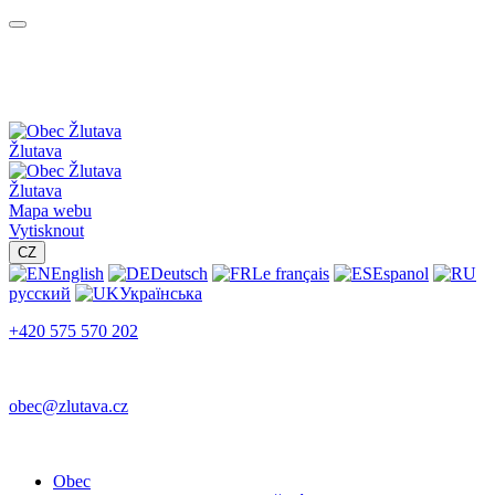
Žlutava
Žlutava
Mapa webu
Vytisknout
CZ
English
Deutsch
Le français
Espanol
русский
Українська
+420 575 570 202
obec@zlutava.cz
Obec