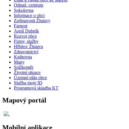
Odpad. centrum
Sokolovna
Informace o obci
Zajímavosti Žlutavy
Farnost
Areál Dubník
Rozvoj obce
Firmy, služby
Hřbitov Žlutava
Zdravotnictví
Knihovna
Mapy
Srážkoměr
Životní situace
Územní plán obce
Služba moje ID
Programová skladba KT
Mapový portál
Mobilní aplikace