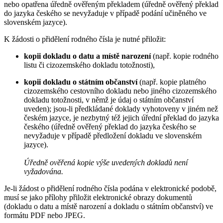
nebo opatřena úředně ověřeným překladem (úředně ověřený překlad
do jazyka českého se nevyžaduje v případě podání učiněného ve
slovenském jazyce).
K žádosti o přidělení rodného čísla je nutné přiložit:
kopii dokladu o datu a místě narození
(např. kopie rodného
listu či cizozemského dokladu totožnosti),
kopii dokladu o státním občanství
(např. kopie platného
cizozemského cestovního dokladu nebo jiného cizozemského
dokladu totožnosti, v němž je údaj o státním občanství
uveden); jsou-li předkládané doklady vyhotoveny v jiném než
českém jazyce, je nezbytný též jejich úřední překlad do jazyka
českého (úředně ověřený překlad do jazyka českého se
nevyžaduje v případě předložení dokladu ve slovenském
jazyce).
Úředně ověřená kopie výše uvedených dokladů není
vyžadována.
Je-li žádost o přidělení rodného čísla podána v elektronické podobě,
musí se jako přílohy přiložit elektronické obrazy dokumentů
(dokladu o datu a místě narození a dokladu o státním občanství) ve
formátu PDF nebo JPEG.