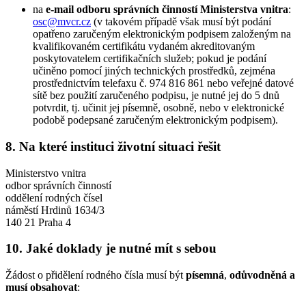
na
e-mail odboru správních činností Ministerstva vnitra
:
osc@mvcr.cz
(v takovém případě však musí být podání
opatřeno zaručeným elektronickým podpisem založeným na
kvalifikovaném certifikátu vydaném akreditovaným
poskytovatelem certifikačních služeb; pokud je podání
učiněno pomocí jiných technických prostředků, zejména
prostřednictvím telefaxu č. 974 816 861 nebo veřejné datové
sítě bez použití zaručeného podpisu, je nutné jej do 5 dnů
potvrdit, tj. učinit jej písemně, osobně, nebo v elektronické
podobě podepsané zaručeným elektronickým podpisem).
8. Na které instituci životní situaci řešit
Ministerstvo vnitra
odbor správních činností
oddělení rodných čísel
náměstí Hrdinů 1634/3
140 21 Praha 4
10. Jaké doklady je nutné mít s sebou
Žádost o přidělení rodného čísla musí být
písemná
,
odůvodněná
a
musí obsahovat
: