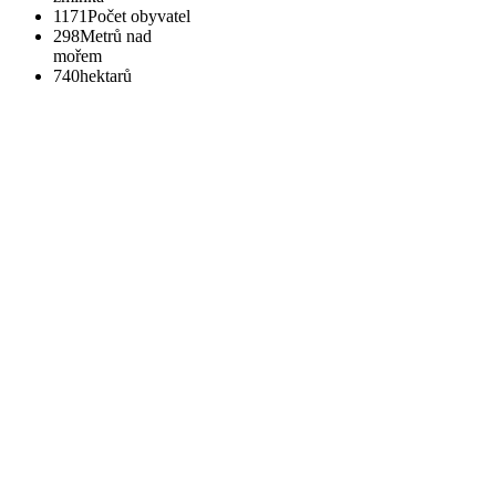
1171
Počet obyvatel
298
Metrů nad
mořem
740
hektarů