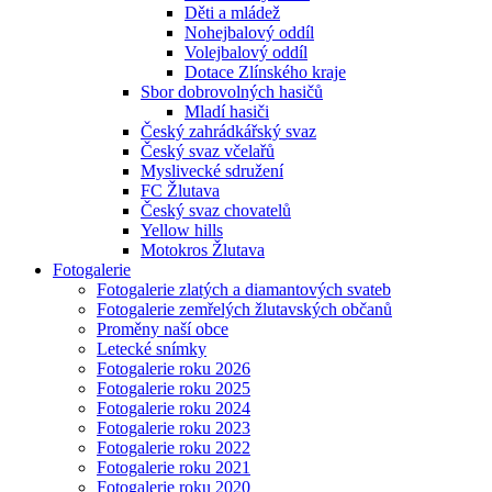
Děti a mládež
Nohejbalový oddíl
Volejbalový oddíl
Dotace Zlínského kraje
Sbor dobrovolných hasičů
Mladí hasiči
Český zahrádkářský svaz
Český svaz včelařů
Myslivecké sdružení
FC Žlutava
Český svaz chovatelů
Yellow hills
Motokros Žlutava
Fotogalerie
Fotogalerie zlatých a diamantových svateb
Fotogalerie zemřelých žlutavských občanů
Proměny naší obce
Letecké snímky
Fotogalerie roku 2026
Fotogalerie roku 2025
Fotogalerie roku 2024
Fotogalerie roku 2023
Fotogalerie roku 2022
Fotogalerie roku 2021
Fotogalerie roku 2020