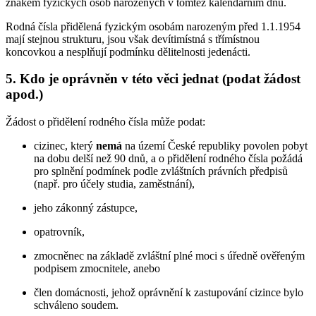
znakem fyzických osob narozených v tomtéž kalendářním dnu.
Rodná čísla přidělená fyzickým osobám narozeným před 1.1.1954
mají stejnou strukturu, jsou však devítimístná s třímístnou
koncovkou a nesplňují podmínku dělitelnosti jedenácti.
5. Kdo je oprávněn v této věci jednat (podat žádost
apod.)
Žádost o přidělení rodného čísla může podat:
cizinec, který
nemá
na území České republiky povolen pobyt
na dobu delší než 90 dnů, a o přidělení rodného čísla požádá
pro splnění podmínek podle zvláštních právních předpisů
(např. pro účely studia, zaměstnání),
jeho zákonný zástupce,
opatrovník,
zmocněnec na základě zvláštní plné moci s úředně ověřeným
podpisem zmocnitele, anebo
člen domácnosti, jehož oprávnění k zastupování cizince bylo
schváleno soudem.