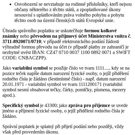
Osvobození se nevztahuje na rodinné příslušníky, kteří nejsou
občany některého z těchto států, a zpoplatňované úkony
nesouvisí s uplatňováním práva volného pohybu a pobytu
těchto osob na území členských států Evropské unie.
Úhrada správního poplatku se uskutečňuje
formou kolkové
známky
nebo
převodem na příjmový účet Ministerstva vnitra č
.
3711-8920071/0710
; v případě elektronického podání žádosti
výhradně formou převodu na účet (v případě platby ze zahraničí je
nezbytné uvést IBAN: CZ47 0710 0037 1100 0892 0071 a SWIFT
CODE: CNBACZPP).
Jako
variabilní symbol
se použije číslo ve tvaru 1111...., kdy se na
pozice teček napíše datum narození fyzické osoby, o jejíž přidělení
rodného čísla je žádáno (šestimístné číslo) - např. datum narození
20.01.1971 - variabilní symbol ve tvaru 1111200171 (variabilní
symbol nesmí obsahovat tečky, čárky, pomlčky, písmena, mezery
apod.).
Specifický symbol
je 43300; jako
zpráva pro příjemce
se uvede
jméno a příjmení fyzické osoby, o jejíž přidělení rodného čísla je
žádáno.
Správní poplatek je splatný při přijetí podání nebo později, vždy
však před provedením úkonu.