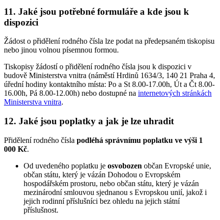
11. Jaké jsou potřebné formuláře a kde jsou k
dispozici
Žádost o přidělení rodného čísla lze podat na předepsaném tiskopisu
nebo jinou volnou písemnou formou.
Tiskopisy žádostí o přidělení rodného čísla jsou k dispozici v
budově Ministerstva vnitra (náměstí Hrdinů 1634/3, 140 21 Praha 4,
úřední hodiny kontaktního místa: Po a St 8.00-17.00h, Út a Čt 8.00-
16.00h, Pá 8.00-12.00h) nebo dostupné na
internetových stránkách
Ministerstva vnitra
.
12. Jaké jsou poplatky a jak je lze uhradit
Přidělení rodného čísla
podléhá správnímu poplatku ve výši 1
000 Kč
.
Od uvedeného poplatku je
osvobozen
občan Evropské unie,
občan státu, který je vázán Dohodou o Evropském
hospodářském prostoru, nebo občan státu, který je vázán
mezinárodní smlouvou sjednanou s Evropskou unií, jakož i
jejich rodinní příslušníci bez ohledu na jejich státní
příslušnost.