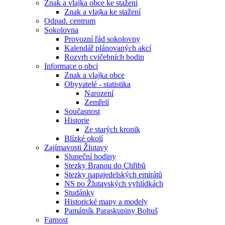
Znak a vlajka obce ke stažení
Znak a vlajka ke stažení
Odpad. centrum
Sokolovna
Provozní řád sokolovny
Kalendář plánovaných akcí
Rozvrh cvičebních hodin
Informace o obci
Znak a vlajka obce
Obyvatelé - statistika
Narození
Zemřelí
Současnost
Historie
Ze starých kronik
Blízké okolí
Zajímavosti Žlutavy
Sluneční hodiny
Stezky Branou do Chřibů
Stezky napajedelských emirátů
NS po Žlutavských vyhlídkách
Studánky
Historické mapy a modely
Památník Paraskupiny Bohuš
Farnost