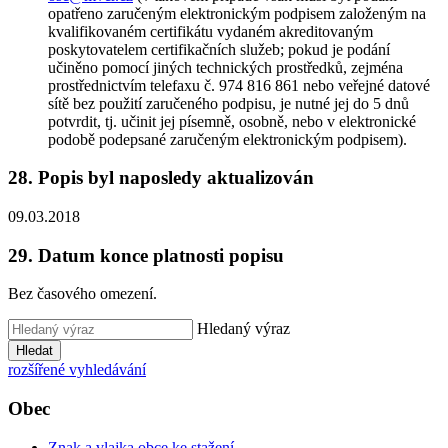
opatřeno zaručeným elektronickým podpisem založeným na
kvalifikovaném certifikátu vydaném akreditovaným
poskytovatelem certifikačních služeb; pokud je podání
učiněno pomocí jiných technických prostředků, zejména
prostřednictvím telefaxu č. 974 816 861 nebo veřejné datové
sítě bez použití zaručeného podpisu, je nutné jej do 5 dnů
potvrdit, tj. učinit jej písemně, osobně, nebo v elektronické
podobě podepsané zaručeným elektronickým podpisem).
28. Popis byl naposledy aktualizován
09.03.2018
29. Datum konce platnosti popisu
Bez časového omezení.
Hledaný výraz
Hledat
rozšířené vyhledávání
Obec
Znak a vlajka obce ke stažení