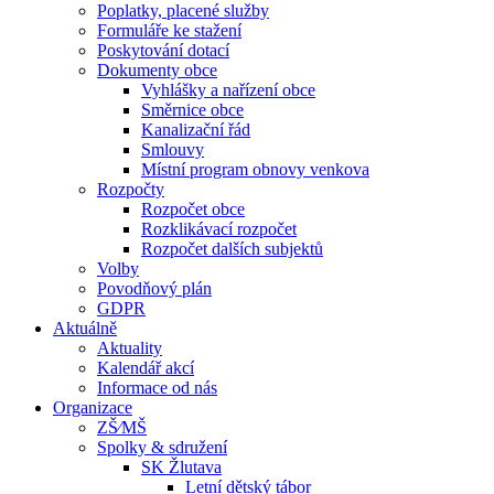
Poplatky, placené služby
Formuláře ke stažení
Poskytování dotací
Dokumenty obce
Vyhlášky a nařízení obce
Směrnice obce
Kanalizační řád
Smlouvy
Místní program obnovy venkova
Rozpočty
Rozpočet obce
Rozklikávací rozpočet
Rozpočet dalších subjektů
Volby
Povodňový plán
GDPR
Aktuálně
Aktuality
Kalendář akcí
Informace od nás
Organizace
ZŠ⁄MŠ
Spolky & sdružení
SK Žlutava
Letní dětský tábor