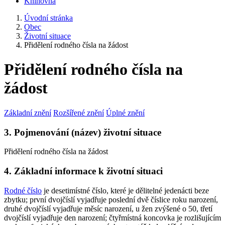
Knihovna
Úvodní stránka
Obec
Životní situace
Přidělení rodného čísla na žádost
Přidělení rodného čísla na
žádost
Základní znění
Rozšířené znění
Úplné znění
3. Pojmenování (název) životní situace
Přidělení rodného čísla na žádost
4. Základní informace k životní situaci
Rodné číslo
je desetimístné číslo, které je dělitelné jedenácti beze
zbytku; první dvojčíslí vyjadřuje poslední dvě číslice roku narození,
druhé dvojčíslí vyjadřuje měsíc narození, u žen zvýšené o 50, třetí
dvojčíslí vyjadřuje den narození; čtyřmístná koncovka je rozlišujícím