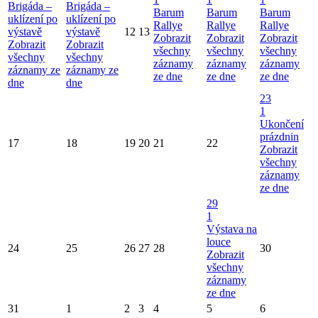
Brigáda –
Brigáda –
Barum
Barum
Barum
uklízení po
uklízení po
Rallye
Rallye
Rallye
výstavě
výstavě
12
13
Zobrazit
Zobrazit
Zobrazit
Zobrazit
Zobrazit
všechny
všechny
všechny
všechny
všechny
záznamy
záznamy
záznamy
záznamy ze
záznamy ze
ze dne
ze dne
ze dne
dne
dne
23
1
Ukončení
prázdnin
17
18
19
20
21
22
Zobrazit
všechny
záznamy
ze dne
29
1
Výstava na
louce
24
25
26
27
28
30
Zobrazit
všechny
záznamy
ze dne
31
1
2
3
4
5
6