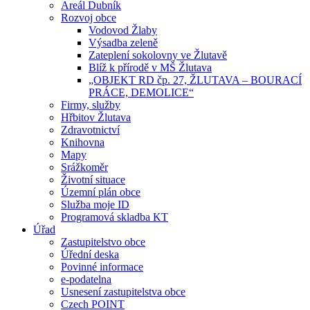
Areál Dubník
Rozvoj obce
Vodovod Žlaby
Výsadba zeleně
Zateplení sokolovny ve Žlutavě
Blíž k přírodě v MŠ Žlutava
„OBJEKT RD čp. 27, ŽLUTAVA – BOURACÍ
PRÁCE, DEMOLICE“
Firmy, služby
Hřbitov Žlutava
Zdravotnictví
Knihovna
Mapy
Srážkoměr
Životní situace
Územní plán obce
Služba moje ID
Programová skladba KT
Úřad
Zastupitelstvo obce
Úřední deska
Povinné informace
e-podatelna
Usnesení zastupitelstva obce
Czech POINT