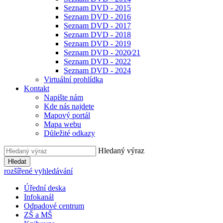
Seznam DVD - 2015
Seznam DVD - 2016
Seznam DVD - 2017
Seznam DVD - 2018
Seznam DVD - 2019
Seznam DVD - 2020⁄21
Seznam DVD - 2022
Seznam DVD - 2024
Virtuální prohlídka
Kontakt
Napište nám
Kde nás najdete
Mapový portál
Mapa webu
Důležité odkazy
Hledaný výraz
Hledat
rozšířené vyhledávání
Úřední deska
Infokanál
Odpadové centrum
ZŠ a MŠ