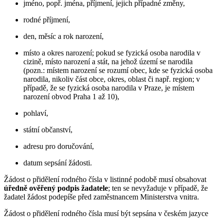
jméno, popř. jména, příjmení, jejich případné změny,
rodné příjmení,
den, měsíc a rok narození,
místo a okres narození; pokud se fyzická osoba narodila v
cizině, místo narození a stát, na jehož území se narodila
(pozn.: místem narození se rozumí obec, kde se fyzická osoba
narodila, nikoliv část obce, okres, oblast či např. region; v
případě, že se fyzická osoba narodila v Praze, je místem
narození obvod Praha 1 až 10),
pohlaví,
státní občanství,
adresu pro doručování,
datum sepsání žádosti.
Žádost o přidělení rodného čísla v listinné podobě musí obsahovat
úředně ověřený podpis žadatele
; ten se nevyžaduje v případě, že
žadatel žádost podepíše před zaměstnancem Ministerstva vnitra.
Žádost o přidělení rodného čísla musí být sepsána v českém jazyce