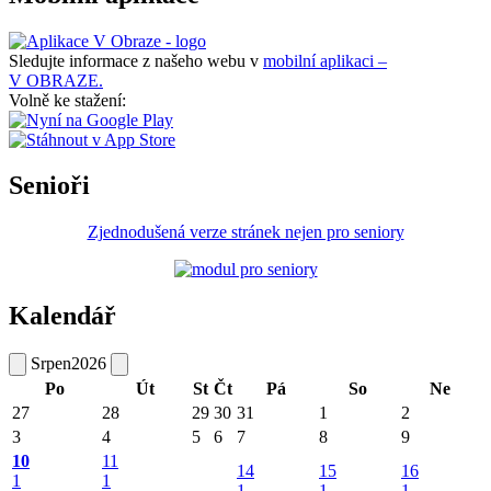
Sledujte informace z našeho webu v
mobilní aplikaci –
V OBRAZE.
Volně ke stažení:
Senioři
Zjednodušená verze stránek nejen pro seniory
Kalendář
Srpen
2026
Po
Út
St
Čt
Pá
So
Ne
27
28
29
30
31
1
2
3
4
5
6
7
8
9
10
11
14
15
16
1
1
1
1
1