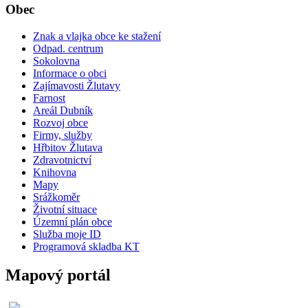
Obec
Znak a vlajka obce ke stažení
Odpad. centrum
Sokolovna
Informace o obci
Zajímavosti Žlutavy
Farnost
Areál Dubník
Rozvoj obce
Firmy, služby
Hřbitov Žlutava
Zdravotnictví
Knihovna
Mapy
Srážkoměr
Životní situace
Územní plán obce
Služba moje ID
Programová skladba KT
Mapový portál