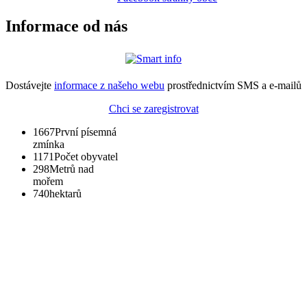
Informace od nás
Dostávejte
informace z našeho webu
prostřednictvím SMS a e-mailů
Chci se zaregistrovat
1667
První písemná
zmínka
1171
Počet obyvatel
298
Metrů nad
mořem
740
hektarů