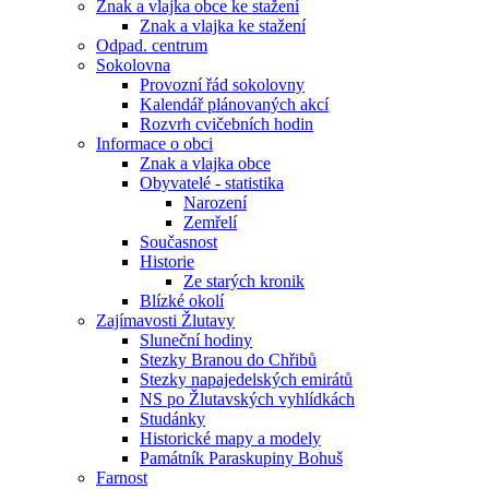
Znak a vlajka obce ke stažení
Znak a vlajka ke stažení
Odpad. centrum
Sokolovna
Provozní řád sokolovny
Kalendář plánovaných akcí
Rozvrh cvičebních hodin
Informace o obci
Znak a vlajka obce
Obyvatelé - statistika
Narození
Zemřelí
Současnost
Historie
Ze starých kronik
Blízké okolí
Zajímavosti Žlutavy
Sluneční hodiny
Stezky Branou do Chřibů
Stezky napajedelských emirátů
NS po Žlutavských vyhlídkách
Studánky
Historické mapy a modely
Památník Paraskupiny Bohuš
Farnost