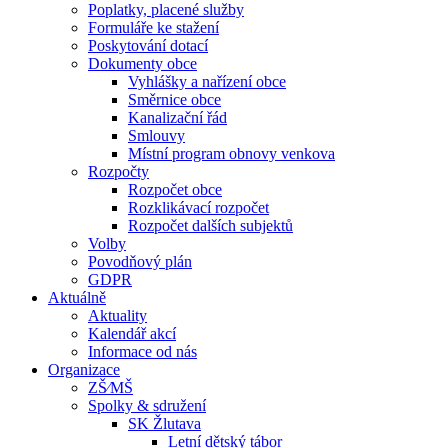
Poplatky, placené služby
Formuláře ke stažení
Poskytování dotací
Dokumenty obce
Vyhlášky a nařízení obce
Směrnice obce
Kanalizační řád
Smlouvy
Místní program obnovy venkova
Rozpočty
Rozpočet obce
Rozklikávací rozpočet
Rozpočet dalších subjektů
Volby
Povodňový plán
GDPR
Aktuálně
Aktuality
Kalendář akcí
Informace od nás
Organizace
ZŠ⁄MŠ
Spolky & sdružení
SK Žlutava
Letní dětský tábor