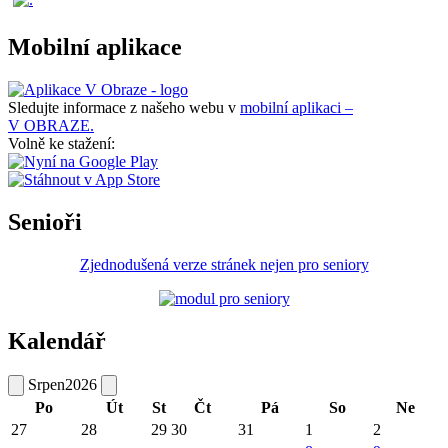
Mobilní aplikace
Sledujte informace z našeho webu v
mobilní aplikaci –
V OBRAZE.
Volně ke stažení:
Senioři
Zjednodušená verze stránek nejen pro seniory
Kalendář
Srpen
2026
Po
Út
St
Čt
Pá
So
Ne
27
28
29
30
31
1
2