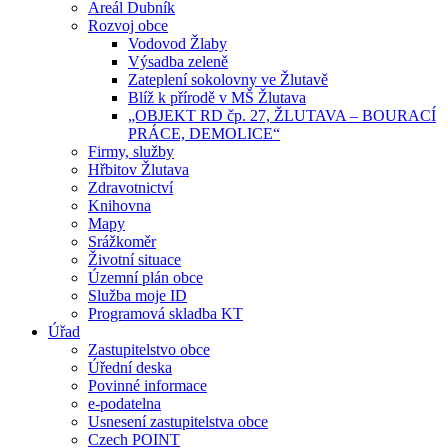
Areál Dubník
Rozvoj obce
Vodovod Žlaby
Výsadba zeleně
Zateplení sokolovny ve Žlutavě
Blíž k přírodě v MŠ Žlutava
„OBJEKT RD čp. 27, ŽLUTAVA – BOURACÍ
PRÁCE, DEMOLICE“
Firmy, služby
Hřbitov Žlutava
Zdravotnictví
Knihovna
Mapy
Srážkoměr
Životní situace
Územní plán obce
Služba moje ID
Programová skladba KT
Úřad
Zastupitelstvo obce
Úřední deska
Povinné informace
e-podatelna
Usnesení zastupitelstva obce
Czech POINT