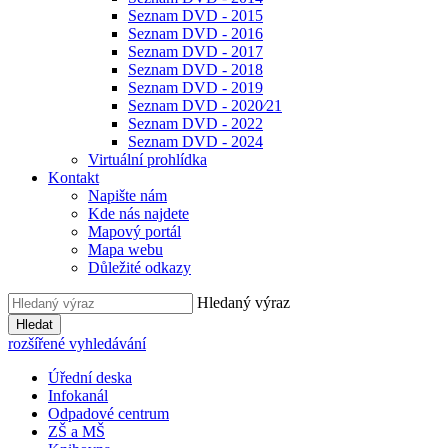
Seznam DVD - 2015
Seznam DVD - 2016
Seznam DVD - 2017
Seznam DVD - 2018
Seznam DVD - 2019
Seznam DVD - 2020⁄21
Seznam DVD - 2022
Seznam DVD - 2024
Virtuální prohlídka
Kontakt
Napište nám
Kde nás najdete
Mapový portál
Mapa webu
Důležité odkazy
Hledaný výraz
Hledat
rozšířené vyhledávání
Úřední deska
Infokanál
Odpadové centrum
ZŠ a MŠ