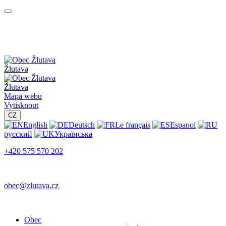
Žlutava
Žlutava
Mapa webu
Vytisknout
CZ
English
Deutsch
Le français
Espanol
русский
Українська
+420 575 570 202
obec@zlutava.cz
Obec