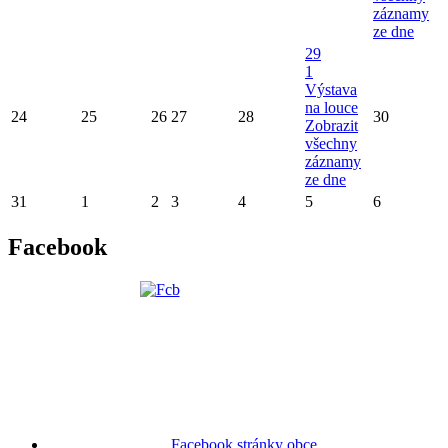
záznamy
ze dne
29
1
Výstava
na louce
24
25
26
27
28
30
Zobrazit
všechny
záznamy
ze dne
31
1
2
3
4
5
6
Facebook
Facebook stránky obce