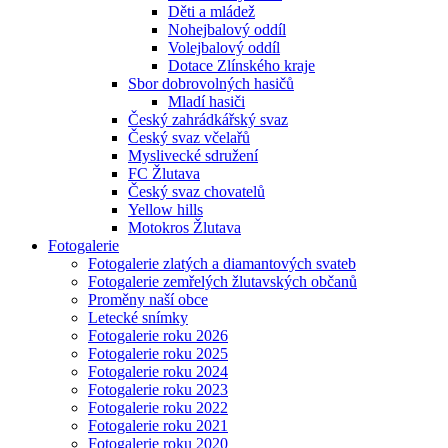
Děti a mládež
Nohejbalový oddíl
Volejbalový oddíl
Dotace Zlínského kraje
Sbor dobrovolných hasičů
Mladí hasiči
Český zahrádkářský svaz
Český svaz včelařů
Myslivecké sdružení
FC Žlutava
Český svaz chovatelů
Yellow hills
Motokros Žlutava
Fotogalerie
Fotogalerie zlatých a diamantových svateb
Fotogalerie zemřelých žlutavských občanů
Proměny naší obce
Letecké snímky
Fotogalerie roku 2026
Fotogalerie roku 2025
Fotogalerie roku 2024
Fotogalerie roku 2023
Fotogalerie roku 2022
Fotogalerie roku 2021
Fotogalerie roku 2020