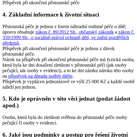
Příspěvek při ukončení pěstounské péče
4. Základní informace k životní situaci
Pěstounská péče je jednou z forem náhradní rodinné péče o dítě;
úpravu obsahuje
zákon č. 89/2012 Sb., občanský zákoník
a
zákon č.
359/1999 Sb., o sociálně-právní ochraně dětí, ve znění pozdějších
předpisů
.
Příspěvek při ukončení pěstounské péče je jednou z dávek
pěstounské péče.
Nárok na příspěvek při ukončení pěstounské péče má fyzická osoba,
která byla ke dni dosažení zletilosti v pěstounské péči (jak osoby
pečující, tak osoby v evidenci), a to ke dni zániku nároku této osoby
na
příspěvek na úhradu potřeb dítěte
.
Příspěvek je vyplácen jednorázově ve výši 25 000 Kč a každé osobě
náleží jen jednou.
5. Kdo je oprávněn v této věci jednat (podat žádost
apod.)
Osoba, která byla do zletilosti svěřena do pěstounské péče osoby
pečující či osoby v evidenci.
6. Jaké jsou podmínky a postup pro řešení životní