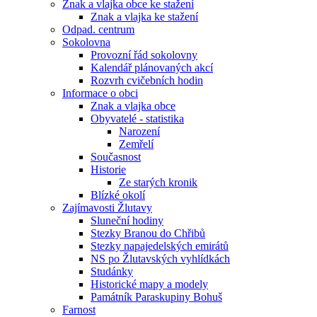
Znak a vlajka obce ke stažení
Znak a vlajka ke stažení
Odpad. centrum
Sokolovna
Provozní řád sokolovny
Kalendář plánovaných akcí
Rozvrh cvičebních hodin
Informace o obci
Znak a vlajka obce
Obyvatelé - statistika
Narození
Zemřelí
Současnost
Historie
Ze starých kronik
Blízké okolí
Zajímavosti Žlutavy
Sluneční hodiny
Stezky Branou do Chřibů
Stezky napajedelských emirátů
NS po Žlutavských vyhlídkách
Studánky
Historické mapy a modely
Památník Paraskupiny Bohuš
Farnost