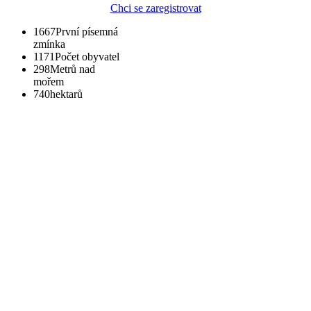
Chci se zaregistrovat
1667
První písemná
zmínka
1171
Počet obyvatel
298
Metrů nad
mořem
740
hektarů