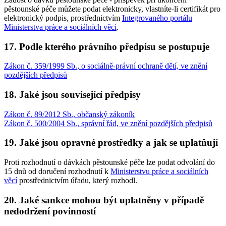
pěstounské péče můžete podat elektronicky, vlastníte-li certifikát pro
elektronický podpis, prostřednictvím
Integrovaného portálu
Ministerstva práce a sociálních věcí
.
17. Podle kterého právního předpisu se postupuje
Zákon č. 359/1999 Sb., o sociálně-právní ochraně dětí, ve znění
pozdějších předpisů
18. Jaké jsou související předpisy
Zákon č. 89/2012 Sb., občanský zákoník
Zákon č. 500/2004 Sb., správní řád, ve znění pozdějších předpisů
19. Jaké jsou opravné prostředky a jak se uplatňují
Proti rozhodnutí o dávkách pěstounské péče lze podat odvolání do
15 dnů od doručení rozhodnutí k
Ministerstvu práce a sociálních
věcí
prostřednictvím úřadu, který rozhodl.
20. Jaké sankce mohou být uplatněny v případě
nedodržení povinností