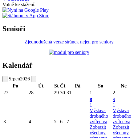
Volně ke stažení:
Senioři
Zjednodušená verze stránek nejen pro seniory
Kalendář
Srpen
2026
Po
Út
St
Čt
Pá
So
Ne
27
28
29
30
31
1
2
8
9
1
1
Výstava
Výstava
drobného
drobného
3
4
5
6
7
zvířectva
zvířectva
Zobrazit
Zobrazit
všechny
všechny