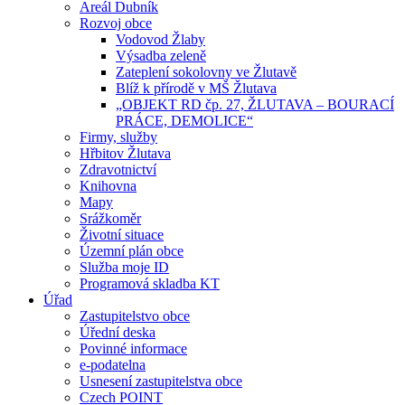
Areál Dubník
Rozvoj obce
Vodovod Žlaby
Výsadba zeleně
Zateplení sokolovny ve Žlutavě
Blíž k přírodě v MŠ Žlutava
„OBJEKT RD čp. 27, ŽLUTAVA – BOURACÍ
PRÁCE, DEMOLICE“
Firmy, služby
Hřbitov Žlutava
Zdravotnictví
Knihovna
Mapy
Srážkoměr
Životní situace
Územní plán obce
Služba moje ID
Programová skladba KT
Úřad
Zastupitelstvo obce
Úřední deska
Povinné informace
e-podatelna
Usnesení zastupitelstva obce
Czech POINT