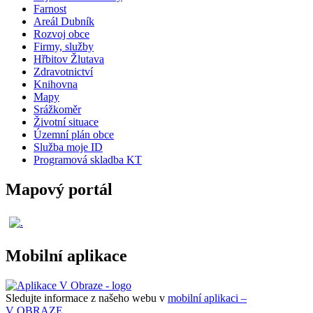
Farnost
Areál Dubník
Rozvoj obce
Firmy, služby
Hřbitov Žlutava
Zdravotnictví
Knihovna
Mapy
Srážkoměr
Životní situace
Územní plán obce
Služba moje ID
Programová skladba KT
Mapový portál
Mobilní aplikace
Sledujte informace z našeho webu v
mobilní aplikaci –
V OBRAZE.