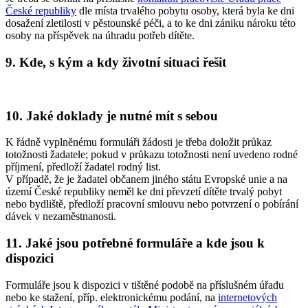
České republiky
dle místa trvalého pobytu osoby, která byla ke dni
dosažení zletilosti v pěstounské péči, a to ke dni zániku nároku této
osoby na příspěvek na úhradu potřeb dítěte.
9. Kde, s kým a kdy životní situaci řešit
10. Jaké doklady je nutné mít s sebou
K řádně vyplněnému formuláři žádosti je třeba doložit průkaz
totožnosti žadatele; pokud v průkazu totožnosti není uvedeno rodné
příjmení, předloží žadatel rodný list.
V případě, že je žadatel občanem jiného státu Evropské unie a na
území České republiky neměl ke dni převzetí dítěte trvalý pobyt
nebo bydliště, předloží pracovní smlouvu nebo potvrzení o pobírání
dávek v nezaměstnanosti.
11. Jaké jsou potřebné formuláře a kde jsou k
dispozici
Formuláře jsou k dispozici v tištěné podobě na příslušném úřadu
nebo ke stažení, příp. elektronickému podání, na
internetových