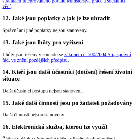
stránkách Integrovaného portálu Ministerstva práce a sociálních
věcí
.
12. Jaké jsou poplatky a jak je lze uhradit
Správní ani jiné poplatky nejsou stanoveny.
13. Jaké jsou lhůty pro vyřízení
Lhůty jsou řešeny v souladu se
zákonem č. 500/2004 Sb., správní
řád, ve znění pozdějších předpisů
.
14. Kteří jsou další účastníci (dotčení) řešení životní
situace
Další účastníci postupu nejsou stanoveni.
15. Jaké další činnosti jsou po žadateli požadovány
Další činnosti nejsou stanoveny.
16. Elektronická služba, kterou lze využít
Žádost o dávku pěstounské péče - příspěvek při ukončení