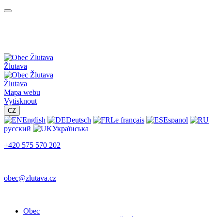
Žlutava
Žlutava
Mapa webu
Vytisknout
CZ
English
Deutsch
Le français
Espanol
русский
Українська
+420 575 570 202
obec@zlutava.cz
Obec