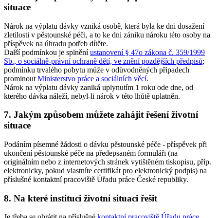
situace
Nárok na výplatu dávky vzniká osobě, která byla ke dni dosažení
zletilosti v pěstounské péči, a to ke dni zániku nároku této osoby na
příspěvek na úhradu potřeb dítěte.
Další podmínkou je splnění
ustanovení § 47o zákona č. 359/1999
Sb., o sociálně-právní ochraně dětí, ve znění pozdějších předpisů
;
podmínku trvalého pobytu může v odůvodněných případech
prominout
Ministerstvo práce a sociálních věcí
.
Nárok na výplatu dávky zaniká uplynutím 1 roku ode dne, od
kterého dávka náleží, nebyl-li nárok v této lhůtě uplatněn.
7. Jakým způsobem můžete zahájit řešení životní
situace
Podáním písemné žádosti o dávku pěstounské péče - příspěvek při
ukončení pěstounské péče na předepsaném formuláři (na
originálním nebo z internetových stránek vytištěném tiskopisu, příp.
elektronicky, pokud vlastníte certifikát pro elektronický podpis) na
příslušné kontaktní pracoviště Úřadu práce České republiky.
8. Na které instituci životní situaci řešit
Je třeba se obrátit na příslušné
kontaktní pracoviště Úřadu práce