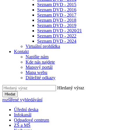
Seznam DVD - 2015
Seznam DVD - 2016
Seznam DVD - 2017
Seznam DVD - 2018
Seznam DVD - 2019
Seznam DVD - 2020⁄21
Seznam DVD - 2022
Seznam DVD - 2024
Virtuální prohlídka
Kontakt
Napište nám
Kde nás najdete
Mapový portál
Mapa webu
Důležité odkazy
Hledaný výraz
Hledat
rozšířené vyhledávání
Úřední deska
Infokanál
Odpadové centrum
ZŠ a MŠ