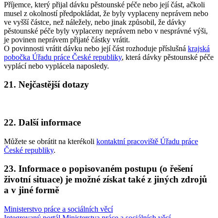
Příjemce, který přijal dávku pěstounské péče nebo její část, ačkoli
musel z okolností předpokládat, že byly vyplaceny neprávem nebo
ve vyšší částce, než náležely, nebo jinak způsobil, že dávky
pěstounské péče byly vyplaceny neprávem nebo v nesprávné výši,
je povinen neprávem přijaté částky vrátit.
O povinnosti vrátit dávku nebo její část rozhoduje příslušná
krajská
pobočka Úřadu práce České republiky
, která dávky pěstounské péče
vyplácí nebo vyplácela naposledy.
21. Nejčastější dotazy
22. Další informace
Můžete se obrátit na kterékoli
kontaktní pracoviště Úřadu práce
České republiky
.
23. Informace o popisovaném postupu (o řešení
životní situace) je možné získat také z jiných zdrojů
a v jiné formě
Ministerstvo práce a sociálních věcí
Integrovaný portál Ministerstva práce a sociálních věcí