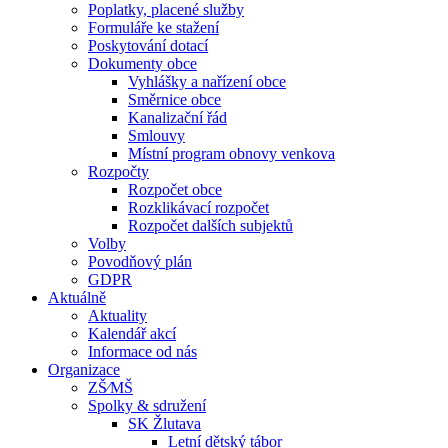
Poplatky, placené služby
Formuláře ke stažení
Poskytování dotací
Dokumenty obce
Vyhlášky a nařízení obce
Směrnice obce
Kanalizační řád
Smlouvy
Místní program obnovy venkova
Rozpočty
Rozpočet obce
Rozklikávací rozpočet
Rozpočet dalších subjektů
Volby
Povodňový plán
GDPR
Aktuálně
Aktuality
Kalendář akcí
Informace od nás
Organizace
ZŠ⁄MŠ
Spolky & sdružení
SK Žlutava
Letní dětský tábor