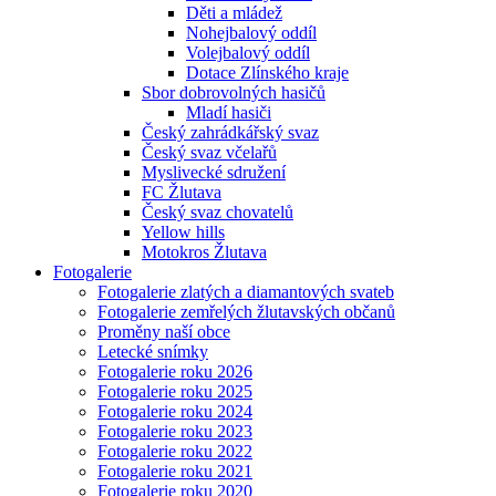
Děti a mládež
Nohejbalový oddíl
Volejbalový oddíl
Dotace Zlínského kraje
Sbor dobrovolných hasičů
Mladí hasiči
Český zahrádkářský svaz
Český svaz včelařů
Myslivecké sdružení
FC Žlutava
Český svaz chovatelů
Yellow hills
Motokros Žlutava
Fotogalerie
Fotogalerie zlatých a diamantových svateb
Fotogalerie zemřelých žlutavských občanů
Proměny naší obce
Letecké snímky
Fotogalerie roku 2026
Fotogalerie roku 2025
Fotogalerie roku 2024
Fotogalerie roku 2023
Fotogalerie roku 2022
Fotogalerie roku 2021
Fotogalerie roku 2020