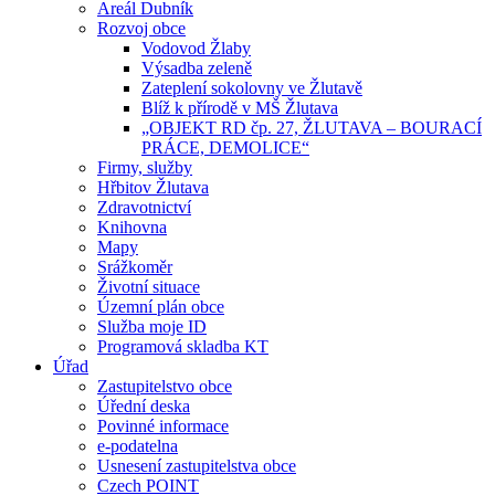
Areál Dubník
Rozvoj obce
Vodovod Žlaby
Výsadba zeleně
Zateplení sokolovny ve Žlutavě
Blíž k přírodě v MŠ Žlutava
„OBJEKT RD čp. 27, ŽLUTAVA – BOURACÍ
PRÁCE, DEMOLICE“
Firmy, služby
Hřbitov Žlutava
Zdravotnictví
Knihovna
Mapy
Srážkoměr
Životní situace
Územní plán obce
Služba moje ID
Programová skladba KT
Úřad
Zastupitelstvo obce
Úřední deska
Povinné informace
e-podatelna
Usnesení zastupitelstva obce
Czech POINT