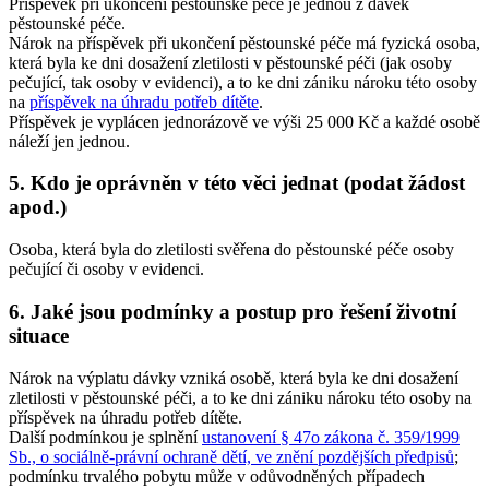
Příspěvek při ukončení pěstounské péče je jednou z dávek
pěstounské péče.
Nárok na příspěvek při ukončení pěstounské péče má fyzická osoba,
která byla ke dni dosažení zletilosti v pěstounské péči (jak osoby
pečující, tak osoby v evidenci), a to ke dni zániku nároku této osoby
na
příspěvek na úhradu potřeb dítěte
.
Příspěvek je vyplácen jednorázově ve výši 25 000 Kč a každé osobě
náleží jen jednou.
5. Kdo je oprávněn v této věci jednat (podat žádost
apod.)
Osoba, která byla do zletilosti svěřena do pěstounské péče osoby
pečující či osoby v evidenci.
6. Jaké jsou podmínky a postup pro řešení životní
situace
Nárok na výplatu dávky vzniká osobě, která byla ke dni dosažení
zletilosti v pěstounské péči, a to ke dni zániku nároku této osoby na
příspěvek na úhradu potřeb dítěte.
Další podmínkou je splnění
ustanovení § 47o zákona č. 359/1999
Sb., o sociálně-právní ochraně dětí, ve znění pozdějších předpisů
;
podmínku trvalého pobytu může v odůvodněných případech