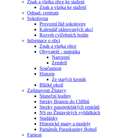
Znak a vlajka obce ke stažení
Znak a vlajka ke stažení
Odpad. centrum
Sokolovna
Provozní řád sokolovny
Kalendář plánovaných akcí
Rozvrh cvičebních hodin
Informace o obci
Znak a vlajka obce
Obyvatelé - statistika
Narození
Zemřelí
Současnost
Historie
Ze starých kronik
Blízké okolí
Zajímavosti Žlutavy
Sluneční hodiny
Stezky Branou do Chřibů
Stezky napajedelských emirátů
NS po Žlutavských vyhlídkách
Studánky
Historické mapy a modely
Památník Paraskupiny Bohuš
Farnost