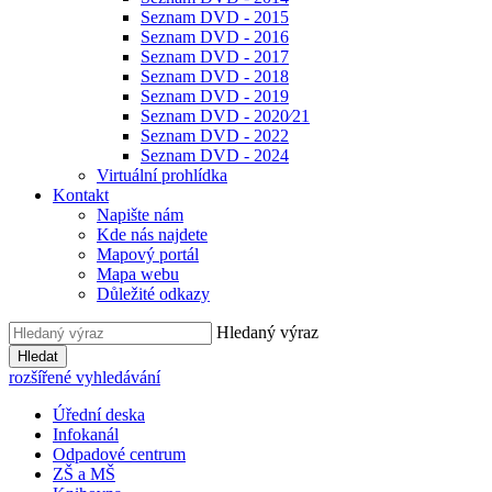
Seznam DVD - 2015
Seznam DVD - 2016
Seznam DVD - 2017
Seznam DVD - 2018
Seznam DVD - 2019
Seznam DVD - 2020⁄21
Seznam DVD - 2022
Seznam DVD - 2024
Virtuální prohlídka
Kontakt
Napište nám
Kde nás najdete
Mapový portál
Mapa webu
Důležité odkazy
Hledaný výraz
Hledat
rozšířené vyhledávání
Úřední deska
Infokanál
Odpadové centrum
ZŠ a MŠ