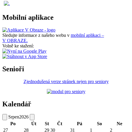
Mobilní aplikace
Sledujte informace z našeho webu v
mobilní aplikaci –
V OBRAZE.
Volně ke stažení:
Senioři
Zjednodušená verze stránek nejen pro seniory
Kalendář
Srpen
2026
Po
Út
St
Čt
Pá
So
Ne
27
28
29
30
31
1
2