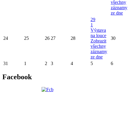
všechny
záznamy
ze dne
29
1
Výstava
na louce
24
25
26
27
28
30
Zobrazit
všechny
záznamy
ze dne
31
1
2
3
4
5
6
Facebook