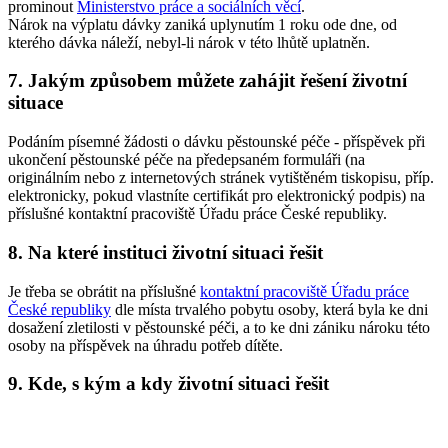
prominout
Ministerstvo práce a sociálních věcí
.
Nárok na výplatu dávky zaniká uplynutím 1 roku ode dne, od
kterého dávka náleží, nebyl-li nárok v této lhůtě uplatněn.
7. Jakým způsobem můžete zahájit řešení životní
situace
Podáním písemné žádosti o dávku pěstounské péče - příspěvek při
ukončení pěstounské péče na předepsaném formuláři (na
originálním nebo z internetových stránek vytištěném tiskopisu, příp.
elektronicky, pokud vlastníte certifikát pro elektronický podpis) na
příslušné kontaktní pracoviště Úřadu práce České republiky.
8. Na které instituci životní situaci řešit
Je třeba se obrátit na příslušné
kontaktní pracoviště Úřadu práce
České republiky
dle místa trvalého pobytu osoby, která byla ke dni
dosažení zletilosti v pěstounské péči, a to ke dni zániku nároku této
osoby na příspěvek na úhradu potřeb dítěte.
9. Kde, s kým a kdy životní situaci řešit