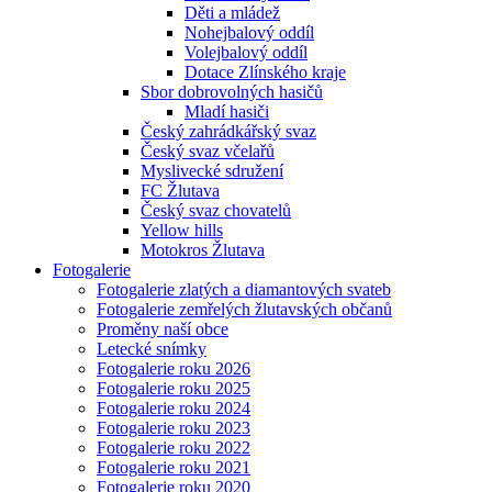
Děti a mládež
Nohejbalový oddíl
Volejbalový oddíl
Dotace Zlínského kraje
Sbor dobrovolných hasičů
Mladí hasiči
Český zahrádkářský svaz
Český svaz včelařů
Myslivecké sdružení
FC Žlutava
Český svaz chovatelů
Yellow hills
Motokros Žlutava
Fotogalerie
Fotogalerie zlatých a diamantových svateb
Fotogalerie zemřelých žlutavských občanů
Proměny naší obce
Letecké snímky
Fotogalerie roku 2026
Fotogalerie roku 2025
Fotogalerie roku 2024
Fotogalerie roku 2023
Fotogalerie roku 2022
Fotogalerie roku 2021
Fotogalerie roku 2020