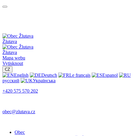
Žlutava
Žlutava
Mapa webu
Vytisknout
CZ
English
Deutsch
Le français
Espanol
русский
Українська
+420 575 570 202
obec@zlutava.cz
Obec