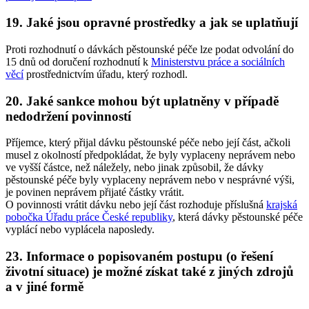
19. Jaké jsou opravné prostředky a jak se uplatňují
Proti rozhodnutí o dávkách pěstounské péče lze podat odvolání do
15 dnů od doručení rozhodnutí k
Ministerstvu práce a sociálních
věcí
prostřednictvím úřadu, který rozhodl.
20. Jaké sankce mohou být uplatněny v případě
nedodržení povinností
Příjemce, který přijal dávku pěstounské péče nebo její část, ačkoli
musel z okolností předpokládat, že byly vyplaceny neprávem nebo
ve vyšší částce, než náležely, nebo jinak způsobil, že dávky
pěstounské péče byly vyplaceny neprávem nebo v nesprávné výši,
je povinen neprávem přijaté částky vrátit.
O povinnosti vrátit dávku nebo její část rozhoduje příslušná
krajská
pobočka Úřadu práce České republiky
, která dávky pěstounské péče
vyplácí nebo vyplácela naposledy.
23. Informace o popisovaném postupu (o řešení
životní situace) je možné získat také z jiných zdrojů
a v jiné formě