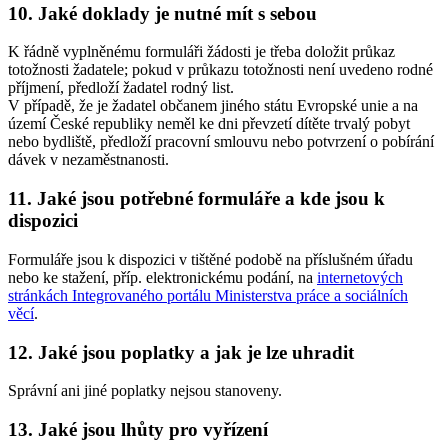
10. Jaké doklady je nutné mít s sebou
K řádně vyplněnému formuláři žádosti je třeba doložit průkaz
totožnosti žadatele; pokud v průkazu totožnosti není uvedeno rodné
příjmení, předloží žadatel rodný list.
V případě, že je žadatel občanem jiného státu Evropské unie a na
území České republiky neměl ke dni převzetí dítěte trvalý pobyt
nebo bydliště, předloží pracovní smlouvu nebo potvrzení o pobírání
dávek v nezaměstnanosti.
11. Jaké jsou potřebné formuláře a kde jsou k
dispozici
Formuláře jsou k dispozici v tištěné podobě na příslušném úřadu
nebo ke stažení, příp. elektronickému podání, na
internetových
stránkách Integrovaného portálu Ministerstva práce a sociálních
věcí
.
12. Jaké jsou poplatky a jak je lze uhradit
Správní ani jiné poplatky nejsou stanoveny.
13. Jaké jsou lhůty pro vyřízení