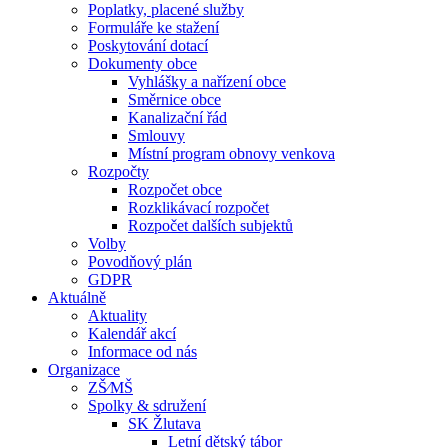
Poplatky, placené služby
Formuláře ke stažení
Poskytování dotací
Dokumenty obce
Vyhlášky a nařízení obce
Směrnice obce
Kanalizační řád
Smlouvy
Místní program obnovy venkova
Rozpočty
Rozpočet obce
Rozklikávací rozpočet
Rozpočet dalších subjektů
Volby
Povodňový plán
GDPR
Aktuálně
Aktuality
Kalendář akcí
Informace od nás
Organizace
ZŠ⁄MŠ
Spolky & sdružení
SK Žlutava
Letní dětský tábor