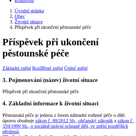
Knihovna
Úvodní stránka
Obec
Životní situace
Příspěvek při ukončení pěstounské péče
Příspěvek při ukončení
pěstounské péče
Základní znění
Rozšířené znění
Úplné znění
3. Pojmenování (název) životní situace
Příspěvek při ukončení pěstounské péče
4. Základní informace k životní situaci
Pěstounská péče je jednou z forem náhradní rodinné péče o dítě;
úpravu obsahuje
zákon č. 89/2012 Sb., občanský zákoník
a
zákon č.
359/1999 Sb., o sociálně-právní ochraně dětí, ve znění pozdějších
předpisů
.