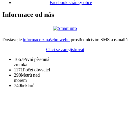
Facebook stránky obce
Informace od nás
Dostávejte
informace z našeho webu
prostřednictvím SMS a e-mailů
Chci se zaregistrovat
1667
První písemná
zmínka
1171
Počet obyvatel
298
Metrů nad
mořem
740
hektarů