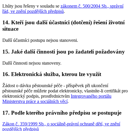
Lhůty jsou řešeny v souladu se
zákonem č. 500/2004 Sb., správní
řád, ve znění pozdějších předpisů
.
14. Kteří jsou další účastníci (dotčení) řešení životní
situace
Další účastníci postupu nejsou stanoveni.
15. Jaké další činnosti jsou po žadateli požadovány
Další činnosti nejsou stanoveny.
16. Elektronická služba, kterou lze využít
Žádost o dávku pěstounské péče - příspěvek při ukončení
pěstounské péče můžete podat elektronicky, vlastníte-li certifikát pro
elektronický podpis, prostřednictvím
Integrovaného portálu
Ministerstva práce a sociálních věcí
.
17. Podle kterého právního předpisu se postupuje
Zákon č. 359/1999 Sb., o sociálně-právní ochraně dětí, ve znění
pozdějších předpisů