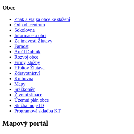
Obec
Znak a vlajka obce ke stažení
Odpad. centrum
Sokolovna
Informace o obci
Zajímavosti Žlutavy
Farnost
Areál Dubník
Rozvoj obce
Firmy, služby
Hřbitov Žlutava
Zdravotnictví
Knihovna
Mapy
Srážkoměr
Životní situace
Územní plán obce
Služba moje ID
Programová skladba KT
Mapový portál