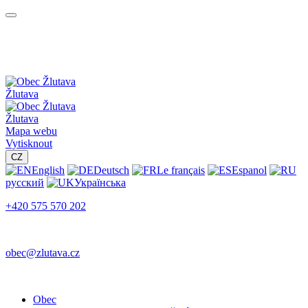
Žlutava
Žlutava
Mapa webu
Vytisknout
CZ
English
Deutsch
Le français
Espanol
русский
Українська
+420 575 570 202
obec@zlutava.cz
Obec