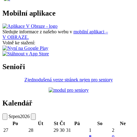
Mobilní aplikace
Sledujte informace z našeho webu v
mobilní aplikaci –
V OBRAZE.
Volně ke stažení:
Senioři
Zjednodušená verze stránek nejen pro seniory
Kalendář
Srpen
2026
Po
Út
St
Čt
Pá
So
Ne
27
28
29
30
31
1
2
8
9