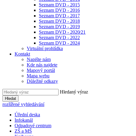
Seznam DVD - 2015
Seznam DVD - 2016
Seznam DVD - 2017
Seznam DVD - 2018
Seznam DVD - 2019
Seznam DVD - 2020⁄21
Seznam DVD - 2022
Seznam DVD - 2024
Virtuální prohlídka
Kontakt
Napište nám
Kde nás najdete
Mapový portál
Mapa webu
Důležité odkazy
Hledaný výraz
Hledat
rozšířené vyhledávání
Úřední deska
Infokanál
Odpadové centrum
ZŠ a MŠ