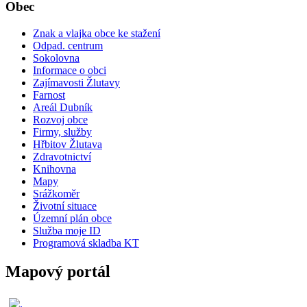
Obec
Znak a vlajka obce ke stažení
Odpad. centrum
Sokolovna
Informace o obci
Zajímavosti Žlutavy
Farnost
Areál Dubník
Rozvoj obce
Firmy, služby
Hřbitov Žlutava
Zdravotnictví
Knihovna
Mapy
Srážkoměr
Životní situace
Územní plán obce
Služba moje ID
Programová skladba KT
Mapový portál