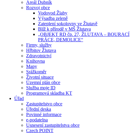
Areál Dubník
Rozvoj obce
Vodovod Žlaby
Výsadba zeleně
Zateplení sokolovny ve Žlutavě
Blíž k přírodě v MŠ Žlutava
„OBJEKT RD čp. 27, ŽLUTAVA – BOURACÍ
PRÁCE, DEMOLICE“
Firmy, služby
Hřbitov Žlutava
Zdravotnictví
Knihovna
Mapy
Srážkoměr
Životní situace
Územní plán obce
Služba moje ID
Programová skladba KT
Úřad
Zastupitelstvo obce
Úřední deska
Povinné informace
e-podatelna
Usnesení zastupitelstva obce
Czech POINT