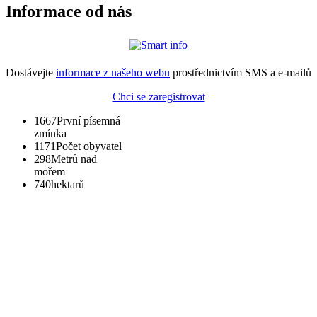
Informace od nás
Dostávejte
informace z našeho webu
prostřednictvím SMS a e-mailů
Chci se zaregistrovat
1667
První písemná
zmínka
1171
Počet obyvatel
298
Metrů nad
mořem
740
hektarů