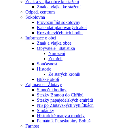
Znak a vlajka obce ke stažení
Znak a vlajka ke stažení
Odpad. centrum
Sokolovna
Provozní řád sokolovny
Kalendář plánovaných akcí
Rozvrh cvičebních hodin
Informace o obci
Znak a vlajka obce
Obyvatelé - statistika
Narození
Zemřelí
Současnost
Historie
Ze starých kronik
Blízké okolí
Zajímavosti Žlutavy
Sluneční hodiny
Stezky Branou do Chřibů
Stezky napajedelských emirátů
NS po Žlutavských vyhlídkách
Studánky
Historické mapy a modely
Památník Paraskupiny Bohuš
Farnost