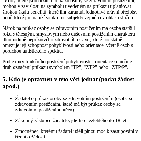
Osoby, které jsou držiteli průkazu osoby se zdravotním postižením,
mohou v závislosti na symbolu uvedeném na průkazu uplatňovat
širokou škálu benefitů, které jim garantují jednotlivé právní předpisy,
popř. které jim nabízí soukromé subjekty zejména v oblasti služeb.
Nárok na průkaz osoby se zdravotním postižením má osoba starší 1
roku s tělesným, smyslovým nebo duševním postižením charakteru
dlouhodobě nepříznivého zdravotního stavu, které podstatně
omezuje její schopnost pohyblivosti nebo orientace, včetně osob s
poruchou autistického spektra.
Podle míry funkčního postižení pohyblivosti a orientace se určuje
druh označení průkazu symbolem "TP", "ZTP" nebo "ZTP/P".
5. Kdo je oprávněn v této věci jednat (podat žádost
apod.)
Žadatel o průkaz osoby se zdravotním postižením (osoba se
zdravotním postižením, které má být průkaz osoby se
zdravotním postižením určen).
Zákonný zástupce žadatele, jde-li o nezletilého do 18 let.
Zmocněnec, kterému žadatel udělí plnou moc k zastupování v
řízení o žádosti.