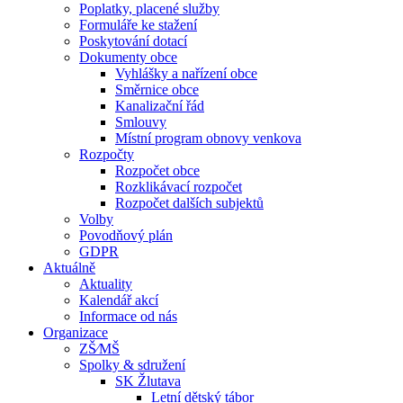
Poplatky, placené služby
Formuláře ke stažení
Poskytování dotací
Dokumenty obce
Vyhlášky a nařízení obce
Směrnice obce
Kanalizační řád
Smlouvy
Místní program obnovy venkova
Rozpočty
Rozpočet obce
Rozklikávací rozpočet
Rozpočet dalších subjektů
Volby
Povodňový plán
GDPR
Aktuálně
Aktuality
Kalendář akcí
Informace od nás
Organizace
ZŠ⁄MŠ
Spolky & sdružení
SK Žlutava
Letní dětský tábor