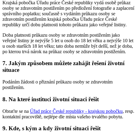
Krajská pobočka Úřadu práce České republiky vydá osobě průkaz
osoby se zdravotním postižením po předložení fotografie a zaplacení
správního poplatku; současně s vydáním průkazu osoby se
zdravotním postižením krajská pobočka Úřadu práce České
republiky určí dobu platnosti tohoto průkazu jako veřejné listiny.
Doba platnosti průkazu osoby se zdravotním postižením jako
veřejné listiny je nejvýše 5 let u osob do 18 let věku a nejvýše 10 let
u osob starších 18 let věku; tato doba nemůže být delší, než je doba,
po kterou trvá nárok na průkaz osoby se zdravotním postižením.
7. Jakým způsobem můžete zahájit řešení životní
situace
Podáním žádosti o přiznání průkazu osoby se zdravotním
postižením.
8. Na které instituci životní situaci řešit
Obraťte se na
Úřad práce České republiky - krajskou pobočku
, resp.
kontaktní pracoviště, nejlépe dle místa vašeho trvalého pobytu.
9. Kde, s kým a kdy životní situaci řešit