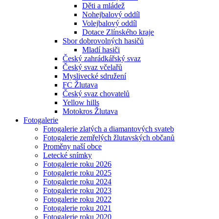
Děti a mládež
Nohejbalový oddíl
Volejbalový oddíl
Dotace Zlínského kraje
Sbor dobrovolných hasičů
Mladí hasiči
Český zahrádkářský svaz
Český svaz včelařů
Myslivecké sdružení
FC Žlutava
Český svaz chovatelů
Yellow hills
Motokros Žlutava
Fotogalerie
Fotogalerie zlatých a diamantových svateb
Fotogalerie zemřelých žlutavských občanů
Proměny naší obce
Letecké snímky
Fotogalerie roku 2026
Fotogalerie roku 2025
Fotogalerie roku 2024
Fotogalerie roku 2023
Fotogalerie roku 2022
Fotogalerie roku 2021
Fotogalerie roku 2020