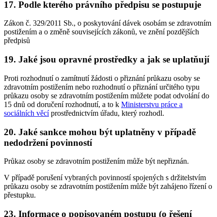
17. Podle kterého právního předpisu se postupuje
Zákon č. 329/2011 Sb., o poskytování dávek osobám se zdravotním
postižením a o změně souvisejících zákonů, ve znění pozdějších
předpisů
19. Jaké jsou opravné prostředky a jak se uplatňují
Proti rozhodnutí o zamítnutí žádosti o přiznání průkazu osoby se
zdravotním postižením nebo rozhodnutí o přiznání určitého typu
průkazu osoby se zdravotním postižením můžete podat odvolání do
15 dnů od doručení rozhodnutí, a to k
Ministerstvu práce a
sociálních věcí
prostřednictvím úřadu, který rozhodl.
20. Jaké sankce mohou být uplatněny v případě
nedodržení povinností
Průkaz osoby se zdravotním postižením může být nepřiznán.
V případě porušení vybraných povinností spojených s držitelstvím
průkazu osoby se zdravotním postižením může být zahájeno řízení o
přestupku.
23. Informace o popisovaném postupu (o řešení