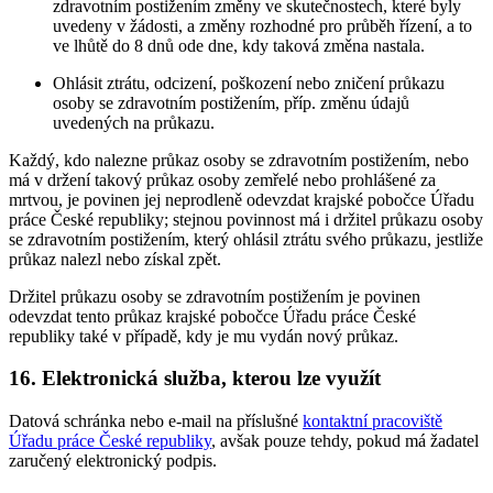
zdravotním postižením změny ve skutečnostech, které byly
uvedeny v žádosti, a změny rozhodné pro průběh řízení, a to
ve lhůtě do 8 dnů ode dne, kdy taková změna nastala.
Ohlásit ztrátu, odcizení, poškození nebo zničení průkazu
osoby se zdravotním postižením, příp. změnu údajů
uvedených na průkazu.
Každý, kdo nalezne průkaz osoby se zdravotním postižením, nebo
má v držení takový průkaz osoby zemřelé nebo prohlášené za
mrtvou, je povinen jej neprodleně odevzdat krajské pobočce Úřadu
práce České republiky; stejnou povinnost má i držitel průkazu osoby
se zdravotním postižením, který ohlásil ztrátu svého průkazu, jestliže
průkaz nalezl nebo získal zpět.
Držitel průkazu osoby se zdravotním postižením je povinen
odevzdat tento průkaz krajské pobočce Úřadu práce České
republiky také v případě, kdy je mu vydán nový průkaz.
16. Elektronická služba, kterou lze využít
Datová schránka nebo e-mail na příslušné
kontaktní pracoviště
Úřadu práce České republiky
, avšak pouze tehdy, pokud má žadatel
zaručený elektronický podpis.