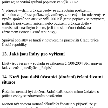
průkaze) se vybírá správní poplatek ve výši 30 Kč.
V případě vydání průkazu osoby se zdravotním postižením
náhradou za průkaz poškozený, zničený, ztracený nebo odcizený se
vybírá správní poplatek ve výši 200 Kč (tento poplatek se nevybere,
jestliže k poškození, zničení nebo odcizení průkazu došlo v
souvislosti s násilným činem, je-li tato skutečnost doložena
záznamem Policie České republiky).
Správní poplatky se hradí v hotovosti na pracovišti Úřadu práce
České republiky.
13. Jaké jsou lhůty pro vyřízení
Lhůty jsou řešeny v souladu se zákonem č. 500/2004 Sb., správní
řád, ve znění pozdějších předpisů.
14. Kteří jsou další účastníci (dotčení) řešení životní
situace
Řešením nemusí být dotčena žádná další osoba mimo žadatele o
průkaz osoby se zdravotním postižením.
Mohou být dotčeni rodinní příslušníci žadatele v případě, že jej