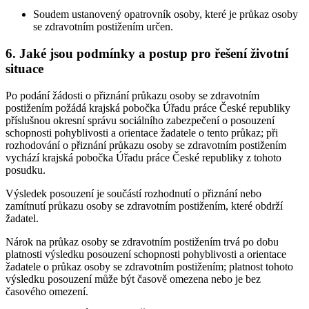
Soudem ustanovený opatrovník osoby, které je průkaz osoby
se zdravotním postižením určen.
6. Jaké jsou podmínky a postup pro řešení životní
situace
Po podání žádosti o přiznání průkazu osoby se zdravotním
postižením požádá krajská pobočka Úřadu práce České republiky
příslušnou okresní správu sociálního zabezpečení o posouzení
schopnosti pohyblivosti a orientace žadatele o tento průkaz; při
rozhodování o přiznání průkazu osoby se zdravotním postižením
vychází krajská pobočka Úřadu práce České republiky z tohoto
posudku.
Výsledek posouzení je součástí rozhodnutí o přiznání nebo
zamítnutí průkazu osoby se zdravotním postižením, které obdrží
žadatel.
Nárok na průkaz osoby se zdravotním postižením trvá po dobu
platnosti výsledku posouzení schopnosti pohyblivosti a orientace
žadatele o průkaz osoby se zdravotním postižením; platnost tohoto
výsledku posouzení může být časově omezena nebo je bez
časového omezení.