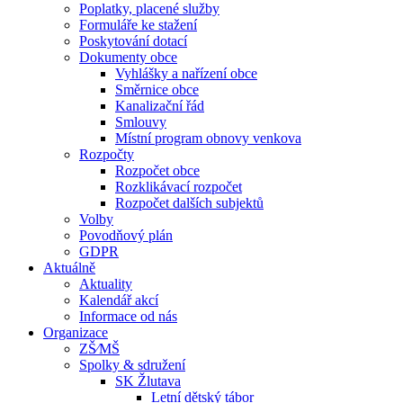
Poplatky, placené služby
Formuláře ke stažení
Poskytování dotací
Dokumenty obce
Vyhlášky a nařízení obce
Směrnice obce
Kanalizační řád
Smlouvy
Místní program obnovy venkova
Rozpočty
Rozpočet obce
Rozklikávací rozpočet
Rozpočet dalších subjektů
Volby
Povodňový plán
GDPR
Aktuálně
Aktuality
Kalendář akcí
Informace od nás
Organizace
ZŠ⁄MŠ
Spolky & sdružení
SK Žlutava
Letní dětský tábor