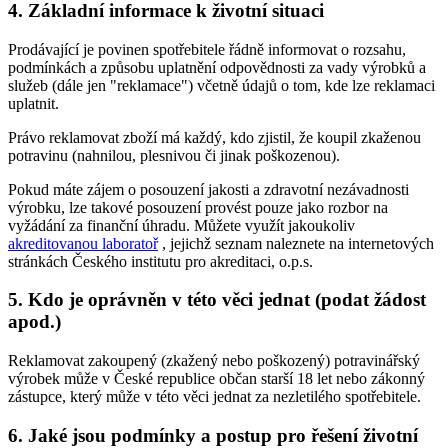
4. Základní informace k životní situaci
Prodávající je povinen spotřebitele řádně informovat o rozsahu,
podmínkách a způsobu uplatnění odpovědnosti za vady výrobků a
služeb (dále jen "reklamace") včetně údajů o tom, kde lze reklamaci
uplatnit.
Právo reklamovat zboží má každý, kdo zjistil, že koupil zkaženou
potravinu (nahnilou, plesnivou či jinak poškozenou).
Pokud máte zájem o posouzení jakosti a zdravotní nezávadnosti
výrobku, lze takové posouzení provést pouze jako rozbor na
vyžádání za finanční úhradu. Můžete využít jakoukoliv
akreditovanou laboratoř
, jejichž seznam naleznete na internetových
stránkách Českého institutu pro akreditaci, o.p.s.
5. Kdo je oprávněn v této věci jednat (podat žádost
apod.)
Reklamovat zakoupený (zkažený nebo poškozený) potravinářský
výrobek může v České republice občan starší 18 let nebo zákonný
zástupce, který může v této věci jednat za nezletilého spotřebitele.
6. Jaké jsou podmínky a postup pro řešení životní