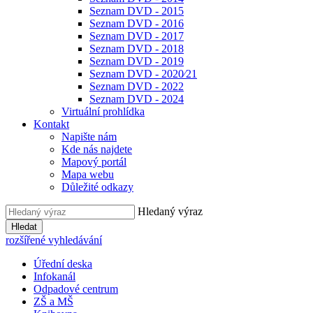
Seznam DVD - 2015
Seznam DVD - 2016
Seznam DVD - 2017
Seznam DVD - 2018
Seznam DVD - 2019
Seznam DVD - 2020⁄21
Seznam DVD - 2022
Seznam DVD - 2024
Virtuální prohlídka
Kontakt
Napište nám
Kde nás najdete
Mapový portál
Mapa webu
Důležité odkazy
Hledaný výraz
Hledat
rozšířené vyhledávání
Úřední deska
Infokanál
Odpadové centrum
ZŠ a MŠ