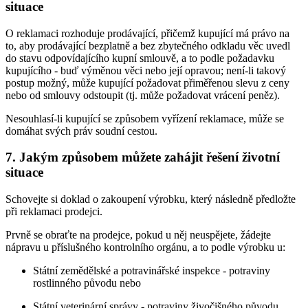
situace
O reklamaci rozhoduje prodávající, přičemž kupující má právo na
to, aby prodávající bezplatně a bez zbytečného odkladu věc uvedl
do stavu odpovídajícího kupní smlouvě, a to podle požadavku
kupujícího - buď výměnou věci nebo její opravou; není-li takový
postup možný, může kupující požadovat přiměřenou slevu z ceny
nebo od smlouvy odstoupit (tj. může požadovat vrácení peněz).
Nesouhlasí-li kupující se způsobem vyřízení reklamace, může se
domáhat svých práv soudní cestou.
7. Jakým způsobem můžete zahájit řešení životní
situace
Schovejte si doklad o zakoupení výrobku, který následně předložte
při reklamaci prodejci.
Prvně se obraťte na prodejce, pokud u něj neuspějete, žádejte
nápravu u příslušného kontrolního orgánu, a to podle výrobku u:
Státní zemědělské a potravinářské inspekce - potraviny
rostlinného původu nebo
Státní veterinární správy - potraviny živočišného původu.