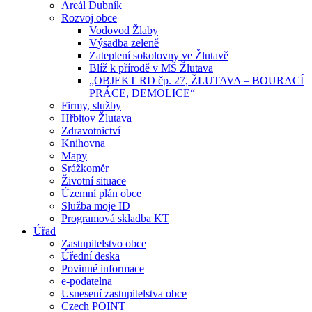
Areál Dubník
Rozvoj obce
Vodovod Žlaby
Výsadba zeleně
Zateplení sokolovny ve Žlutavě
Blíž k přírodě v MŠ Žlutava
„OBJEKT RD čp. 27, ŽLUTAVA – BOURACÍ
PRÁCE, DEMOLICE“
Firmy, služby
Hřbitov Žlutava
Zdravotnictví
Knihovna
Mapy
Srážkoměr
Životní situace
Územní plán obce
Služba moje ID
Programová skladba KT
Úřad
Zastupitelstvo obce
Úřední deska
Povinné informace
e-podatelna
Usnesení zastupitelstva obce
Czech POINT