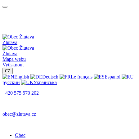
Žlutava
Žlutava
Mapa webu
Vytisknout
CZ
English
Deutsch
Le français
Espanol
русский
Українська
+420 575 570 202
obec@zlutava.cz
Obec