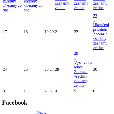
všechny
všechny
záznamy
záznamy
záznamy
záznamy ze
záznamy ze
ze dne
ze dne
ze dne
dne
dne
23
1
Ukončení
prázdnin
17
18
19
20
21
22
Zobrazit
všechny
záznamy
ze dne
29
1
Výstava na
louce
24
25
26
27
28
30
Zobrazit
všechny
záznamy
ze dne
31
1
2
3
4
5
6
Facebook