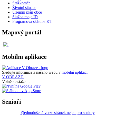
Srážkoměr
Životní situace
Územní plán obce
Služba moje ID
Programová skladba KT
Mapový portál
Mobilní aplikace
Sledujte informace z našeho webu v
mobilní aplikaci –
V OBRAZE.
Volně ke stažení:
Senioři
Zjednodušená verze stránek nejen pro seniory