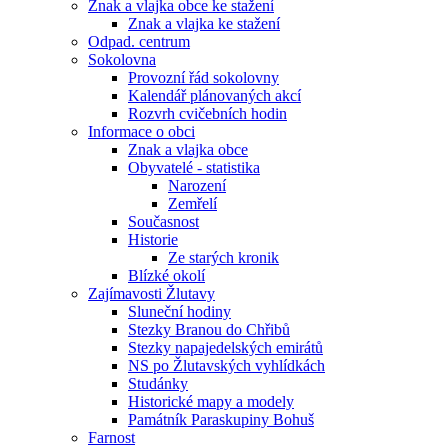
Znak a vlajka obce ke stažení
Znak a vlajka ke stažení
Odpad. centrum
Sokolovna
Provozní řád sokolovny
Kalendář plánovaných akcí
Rozvrh cvičebních hodin
Informace o obci
Znak a vlajka obce
Obyvatelé - statistika
Narození
Zemřelí
Současnost
Historie
Ze starých kronik
Blízké okolí
Zajímavosti Žlutavy
Sluneční hodiny
Stezky Branou do Chřibů
Stezky napajedelských emirátů
NS po Žlutavských vyhlídkách
Studánky
Historické mapy a modely
Památník Paraskupiny Bohuš
Farnost