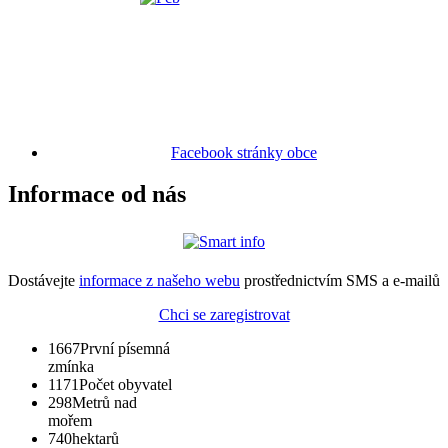
Facebook stránky obce
Informace od nás
Dostávejte
informace z našeho webu
prostřednictvím SMS a e-mailů
Chci se zaregistrovat
1667
První písemná
zmínka
1171
Počet obyvatel
298
Metrů nad
mořem
740
hektarů