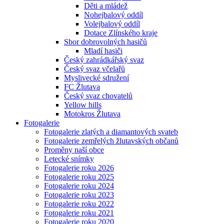
Děti a mládež
Nohejbalový oddíl
Volejbalový oddíl
Dotace Zlínského kraje
Sbor dobrovolných hasičů
Mladí hasiči
Český zahrádkářský svaz
Český svaz včelařů
Myslivecké sdružení
FC Žlutava
Český svaz chovatelů
Yellow hills
Motokros Žlutava
Fotogalerie
Fotogalerie zlatých a diamantových svateb
Fotogalerie zemřelých žlutavských občanů
Proměny naší obce
Letecké snímky
Fotogalerie roku 2026
Fotogalerie roku 2025
Fotogalerie roku 2024
Fotogalerie roku 2023
Fotogalerie roku 2022
Fotogalerie roku 2021
Fotogalerie roku 2020