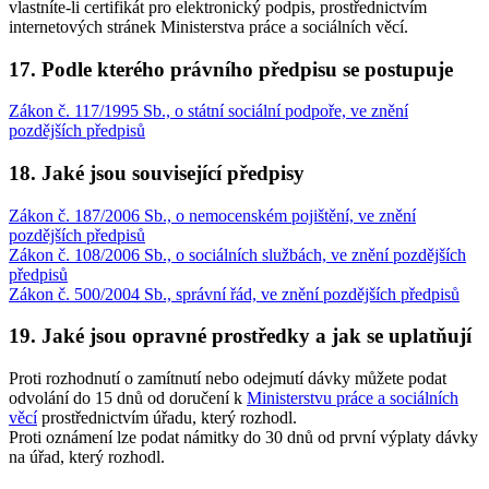
vlastníte-li certifikát pro elektronický podpis, prostřednictvím
internetových stránek Ministerstva práce a sociálních věcí.
17. Podle kterého právního předpisu se postupuje
Zákon č. 117/1995 Sb., o státní sociální podpoře, ve znění
pozdějších předpisů
18. Jaké jsou související předpisy
Zákon č. 187/2006 Sb., o nemocenském pojištění, ve znění
pozdějších předpisů
Zákon č. 108/2006 Sb., o sociálních službách, ve znění pozdějších
předpisů
Zákon č. 500/2004 Sb., správní řád, ve znění pozdějších předpisů
19. Jaké jsou opravné prostředky a jak se uplatňují
Proti rozhodnutí o zamítnutí nebo odejmutí dávky můžete podat
odvolání do 15 dnů od doručení k
Ministerstvu práce a sociálních
věcí
prostřednictvím úřadu, který rozhodl.
Proti oznámení lze podat námitky do 30 dnů od první výplaty dávky
na úřad, který rozhodl.