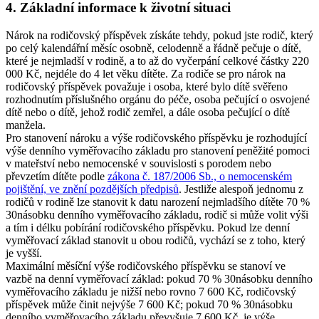
4. Základní informace k životní situaci
Nárok na rodičovský příspěvek získáte tehdy, pokud jste rodič, který
po celý kalendářní měsíc osobně, celodenně a řádně pečuje o dítě,
které je nejmladší v rodině, a to až do vyčerpání celkové částky 220
000 Kč, nejdéle do 4 let věku dítěte. Za rodiče se pro nárok na
rodičovský příspěvek považuje i osoba, které bylo dítě svěřeno
rozhodnutím příslušného orgánu do péče, osoba pečující o osvojené
dítě nebo o dítě, jehož rodič zemřel, a dále osoba pečující o dítě
manžela.
Pro stanovení nároku a výše rodičovského příspěvku je rozhodující
výše denního vyměřovacího základu pro stanovení peněžité pomoci
v mateřství nebo nemocenské v souvislosti s porodem nebo
převzetím dítěte podle
zákona č. 187/2006 Sb., o nemocenském
pojištění, ve znění pozdějších předpisů
. Jestliže alespoň jednomu z
rodičů v rodině lze stanovit k datu narození nejmladšího dítěte 70 %
30násobku denního vyměřovacího základu, rodič si může volit výši
a tím i délku pobírání rodičovského příspěvku. Pokud lze denní
vyměřovací základ stanovit u obou rodičů, vychází se z toho, který
je vyšší.
Maximální měsíční výše rodičovského příspěvku se stanoví ve
vazbě na denní vyměřovací základ: pokud 70 % 30násobku denního
vyměřovacího základu je nižší nebo rovno 7 600 Kč, rodičovský
příspěvek může činit nejvýše 7 600 Kč; pokud 70 % 30násobku
denního vyměřovacího základu převyšuje 7 600 Kč, je výše