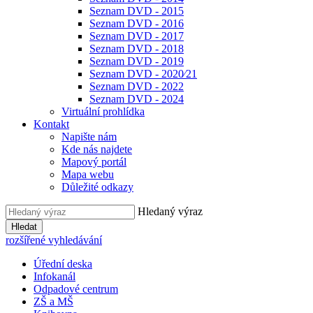
Seznam DVD - 2015
Seznam DVD - 2016
Seznam DVD - 2017
Seznam DVD - 2018
Seznam DVD - 2019
Seznam DVD - 2020⁄21
Seznam DVD - 2022
Seznam DVD - 2024
Virtuální prohlídka
Kontakt
Napište nám
Kde nás najdete
Mapový portál
Mapa webu
Důležité odkazy
Hledaný výraz
Hledat
rozšířené vyhledávání
Úřední deska
Infokanál
Odpadové centrum
ZŠ a MŠ