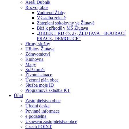
Areál Dubník
Rozvoj obce
Vodovod Žlaby
Výsadba zeleně
Zateplení sokolovny ve Žlutavě
Blíž k přírodě v MŠ Žlutava
„OBJEKT RD čp. 27, ŽLUTAVA – BOURACÍ
PRÁCE, DEMOLICE“
Firmy, služby
Hřbitov Žlutava
Zdravotnictví
Knihovna
Mapy
Srážkoměr
Životní situace
Územní plán obce
Služba moje ID
Programová skladba KT
Úřad
Zastupitelstvo obce
Úřední deska
Povinné informace
e-podatelna
Usnesení zastupitelstva obce
Czech POINT