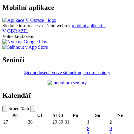
Mobilní aplikace
Sledujte informace z našeho webu v
mobilní aplikaci –
V OBRAZE.
Volně ke stažení:
Senioři
Zjednodušená verze stránek nejen pro seniory
Kalendář
Srpen
2026
Po
Út
St
Čt
Pá
So
Ne
27
28
29
30
31
1
2
8
9
1
1