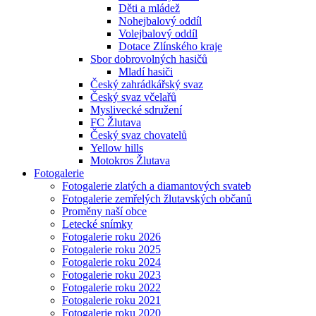
Děti a mládež
Nohejbalový oddíl
Volejbalový oddíl
Dotace Zlínského kraje
Sbor dobrovolných hasičů
Mladí hasiči
Český zahrádkářský svaz
Český svaz včelařů
Myslivecké sdružení
FC Žlutava
Český svaz chovatelů
Yellow hills
Motokros Žlutava
Fotogalerie
Fotogalerie zlatých a diamantových svateb
Fotogalerie zemřelých žlutavských občanů
Proměny naší obce
Letecké snímky
Fotogalerie roku 2026
Fotogalerie roku 2025
Fotogalerie roku 2024
Fotogalerie roku 2023
Fotogalerie roku 2022
Fotogalerie roku 2021
Fotogalerie roku 2020