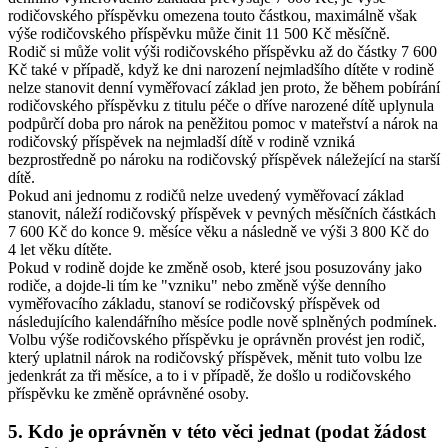
rodičovského příspěvku omezena touto částkou, maximálně však
výše rodičovského příspěvku může činit 11 500 Kč měsíčně.
Rodič si může volit výši rodičovského příspěvku až do částky 7 600
Kč také v případě, když ke dni narození nejmladšího dítěte v rodině
nelze stanovit denní vyměřovací základ jen proto, že během pobírání
rodičovského příspěvku z titulu péče o dříve narozené dítě uplynula
podpůrčí doba pro nárok na peněžitou pomoc v mateřství a nárok na
rodičovský příspěvek na nejmladší dítě v rodině vzniká
bezprostředně po nároku na rodičovský příspěvek náležející na starší
dítě.
Pokud ani jednomu z rodičů nelze uvedený vyměřovací základ
stanovit, náleží rodičovský příspěvek v pevných měsíčních částkách
7 600 Kč do konce 9. měsíce věku a následně ve výši 3 800 Kč do
4 let věku dítěte.
Pokud v rodině dojde ke změně osob, které jsou posuzovány jako
rodiče, a dojde-li tím ke "vzniku" nebo změně výše denního
vyměřovacího základu, stanoví se rodičovský příspěvek od
následujícího kalendářního měsíce podle nově splněných podmínek.
Volbu výše rodičovského příspěvku je oprávněn provést jen rodič,
který uplatnil nárok na rodičovský příspěvek, měnit tuto volbu lze
jedenkrát za tři měsíce, a to i v případě, že došlo u rodičovského
příspěvku ke změně oprávněné osoby.
5. Kdo je oprávněn v této věci jednat (podat žádost