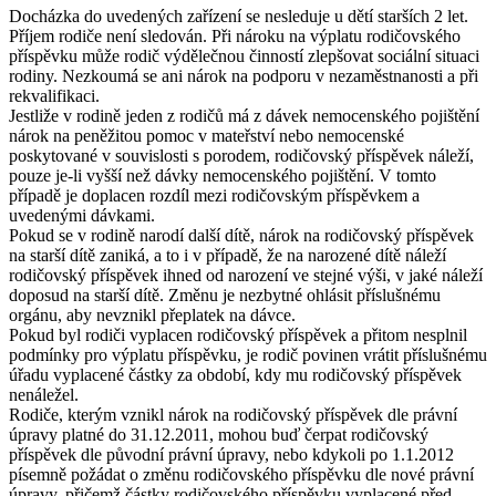
Docházka do uvedených zařízení se nesleduje u dětí starších 2 let.
Příjem rodiče není sledován. Při nároku na výplatu rodičovského
příspěvku může rodič výdělečnou činností zlepšovat sociální situaci
rodiny. Nezkoumá se ani nárok na podporu v nezaměstnanosti a při
rekvalifikaci.
Jestliže v rodině jeden z rodičů má z dávek nemocenského pojištění
nárok na peněžitou pomoc v mateřství nebo nemocenské
poskytované v souvislosti s porodem, rodičovský příspěvek náleží,
pouze je-li vyšší než dávky nemocenského pojištění. V tomto
případě je doplacen rozdíl mezi rodičovským příspěvkem a
uvedenými dávkami.
Pokud se v rodině narodí další dítě, nárok na rodičovský příspěvek
na starší dítě zaniká, a to i v případě, že na narozené dítě náleží
rodičovský příspěvek ihned od narození ve stejné výši, v jaké náleží
doposud na starší dítě. Změnu je nezbytné ohlásit příslušnému
orgánu, aby nevznikl přeplatek na dávce.
Pokud byl rodiči vyplacen rodičovský příspěvek a přitom nesplnil
podmínky pro výplatu příspěvku, je rodič povinen vrátit příslušnému
úřadu vyplacené částky za období, kdy mu rodičovský příspěvek
nenáležel.
Rodiče, kterým vznikl nárok na rodičovský příspěvek dle právní
úpravy platné do 31.12.2011, mohou buď čerpat rodičovský
příspěvek dle původní právní úpravy, nebo kdykoli po 1.1.2012
písemně požádat o změnu rodičovského příspěvku dle nové právní
úpravy, přičemž částky rodičovského příspěvku vyplacené před