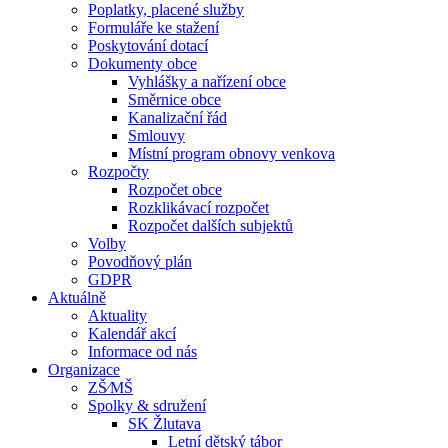
Poplatky, placené služby
Formuláře ke stažení
Poskytování dotací
Dokumenty obce
Vyhlášky a nařízení obce
Směrnice obce
Kanalizační řád
Smlouvy
Místní program obnovy venkova
Rozpočty
Rozpočet obce
Rozklikávací rozpočet
Rozpočet dalších subjektů
Volby
Povodňový plán
GDPR
Aktuálně
Aktuality
Kalendář akcí
Informace od nás
Organizace
ZŠ⁄MŠ
Spolky & sdružení
SK Žlutava
Letní dětský tábor