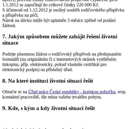
1.1.2012 se započítají do celkové částky 220 000 Kč.
S účinností od 1.12.2012 je možný souběh rodičovského příspěvku
a příspěvku na péči.
Nárok na dávku může být uplatněn 3 měsíce zpětně od podání
žádosti.
7. Jakým způsobem můžete zahájit řešení životní
situace
Podejte písemnou žádost o rodičovský příspěvek na předepsaném
formuláři (na originálním či z internetových stránek vytištěném
tiskopisu, příp. elektronicky, pokud vlastníte certifikát pro
elektronický podpis) na příslušný úřad.
8. Na které instituci životní situaci řešit
Obraťte se na
Úřad práce České republiky - krajskou pobočku
, resp.
kontaktní pracoviště, dle místa vašeho trvalého pobytu.
9. Kde, s kým a kdy životní situaci řešit