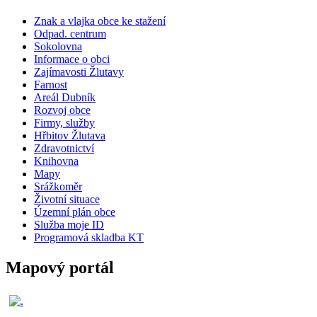
Znak a vlajka obce ke stažení
Odpad. centrum
Sokolovna
Informace o obci
Zajímavosti Žlutavy
Farnost
Areál Dubník
Rozvoj obce
Firmy, služby
Hřbitov Žlutava
Zdravotnictví
Knihovna
Mapy
Srážkoměr
Životní situace
Územní plán obce
Služba moje ID
Programová skladba KT
Mapový portál