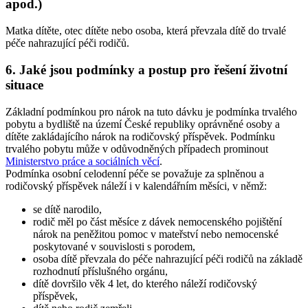
apod.)
Matka dítěte, otec dítěte nebo osoba, která převzala dítě do trvalé
péče nahrazující péči rodičů.
6. Jaké jsou podmínky a postup pro řešení životní
situace
Základní podmínkou pro nárok na tuto dávku je podmínka trvalého
pobytu a bydliště na území České republiky oprávněné osoby a
dítěte zakládajícího nárok na rodičovský příspěvek. Podmínku
trvalého pobytu může v odůvodněných případech prominout
Ministerstvo práce a sociálních věcí
.
Podmínka osobní celodenní péče se považuje za splněnou a
rodičovský příspěvek náleží i v kalendářním měsíci, v němž:
se dítě narodilo,
rodič měl po část měsíce z dávek nemocenského pojištění
nárok na peněžitou pomoc v mateřství nebo nemocenské
poskytované v souvislosti s porodem,
osoba dítě převzala do péče nahrazující péči rodičů na základě
rozhodnutí příslušného orgánu,
dítě dovršilo věk 4 let, do kterého náleží rodičovský
příspěvek,