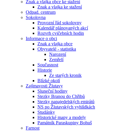
Znak a vlajka obce ke stažení
Znak a vlajka ke stažení
Odpad. centrum
Sokolovna
Provozní řád sokolovny
Kalendář plánovaných akcí
Rozvrh cvičebních hodin
Informace o obci
Znak a vlajka obce
Obyvatelé - statistika
Narození
Zemřelí
Současnost
Historie
Ze starých kronik
Blízké okolí
Zajímavosti Žlutavy
Sluneční hodiny
Stezky Branou do Chřibů
Stezky napajedelských emirátů
NS po Žlutavských vyhlídkách
Studánky
Historické mapy a modely
Památník Paraskupiny Bohuš
Farnost