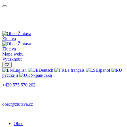
Žlutava
Žlutava
Mapa webu
Vytisknout
CZ
English
Deutsch
Le français
Espanol
русский
Українська
+420 575 570 202
obec@zlutava.cz
Obec