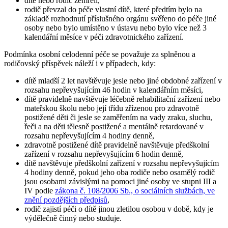
dítě nebo rodič zemřeli,
rodič převzal do péče vlastní dítě, které předtím bylo na
základě rozhodnutí příslušného orgánu svěřeno do péče jiné
osoby nebo bylo umístěno v ústavu nebo bylo více než 3
kalendářní měsíce v péči zdravotnického zařízení.
Podmínka osobní celodenní péče se považuje za splněnou a
rodičovský příspěvek náleží i v případech, kdy:
dítě mladší 2 let navštěvuje jesle nebo jiné obdobné zařízení v
rozsahu nepřevyšujícím 46 hodin v kalendářním měsíci,
dítě pravidelně navštěvuje léčebně rehabilitační zařízení nebo
mateřskou školu nebo její třídu zřízenou pro zdravotně
postižené děti či jesle se zaměřením na vady zraku, sluchu,
řeči a na děti tělesně postižené a mentálně retardované v
rozsahu nepřevyšujícím 4 hodiny denně,
zdravotně postižené dítě pravidelně navštěvuje předškolní
zařízení v rozsahu nepřevyšujícím 6 hodin denně,
dítě navštěvuje předškolní zařízení v rozsahu nepřevyšujícím
4 hodiny denně, pokud jeho oba rodiče nebo osamělý rodič
jsou osobami závislými na pomoci jiné osoby ve stupni III a
IV podle
zákona č. 108/2006 Sb., o sociálních službách, ve
znění pozdějších předpisů
,
rodič zajistí péči o dítě jinou zletilou osobou v době, kdy je
výdělečně činný nebo studuje.