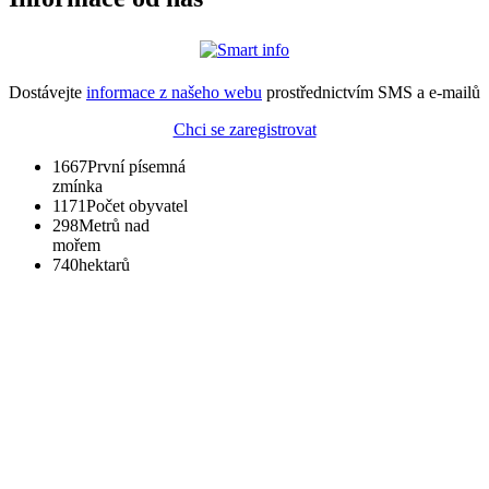
Dostávejte
informace z našeho webu
prostřednictvím SMS a e-mailů
Chci se zaregistrovat
1667
První písemná
zmínka
1171
Počet obyvatel
298
Metrů nad
mořem
740
hektarů