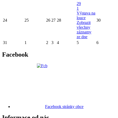
29
1
Výstava na
louce
24
25
26
27
28
30
Zobrazit
všechny
záznamy
ze dne
31
1
2
3
4
5
6
Facebook
Facebook stránky obce
Informace od nás