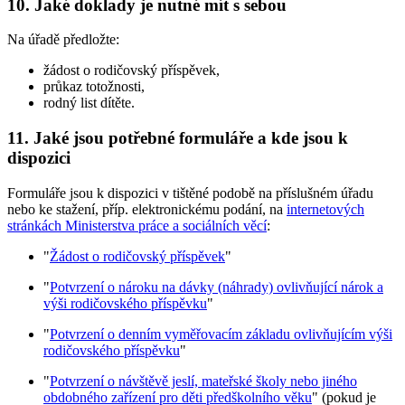
10. Jaké doklady je nutné mít s sebou
Na úřadě předložte:
žádost o rodičovský příspěvek,
průkaz totožnosti,
rodný list dítěte.
11. Jaké jsou potřebné formuláře a kde jsou k
dispozici
Formuláře jsou k dispozici v tištěné podobě na příslušném úřadu
nebo ke stažení, příp. elektronickému podání, na
internetových
stránkách Ministerstva práce a sociálních věcí
:
"
Žádost o rodičovský příspěvek
"
"
Potvrzení o nároku na dávky (náhrady) ovlivňující nárok a
výši rodičovského příspěvku
"
"
Potvrzení o denním vyměřovacím základu ovlivňujícím výši
rodičovského příspěvku
"
"
Potvrzení o návštěvě jeslí, mateřské školy nebo jiného
obdobného zařízení pro děti předškolního věku
" (pokud je