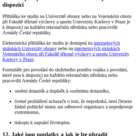
dispozici
Přihláška ke studiu na Univerzitě obrany nebo na Vojenském oboru
při Fakultě tělesné výchovy a sportu Univerzity Karlovy v Praze je
k dispozici na každém rekrutačním středisku nebo pracovišti
Armády České republiky.
Elektronická přihláška ke studiu je dostupná na
internetových
stránkách Univerzity obrany
nebo na
internetových stránkách
Vojenského oboru při Fakultě tělesné výchovy a sportu Univerzity
Karlovy v Praze
.
Formuláře pro povolání do služebního poměru vojáka z povolání,
které jsou k dispozici na každém rekrutačním středisku nebo
pracovišti Armády České republiky:
osobní dotazník a doplněk k osobnímu dotazníku,
čestné prohlášení uchazeče o tom, že nepodniká, není členem
žádné politické strany ani odborové organizace a nepodporuje
extremismus,
tiskopis k napsání životopisu.
12. Jaké jsou poplatky a jak je lze uhradit