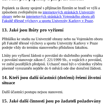
Poplatek za úkony spojené s přijímacím řízením se hradí ve výši a
způsobem zveřejněným na
internetových stránkách Univerzity
obrany
nebo na
internetových stránkách Vojenského oboru při
Fakultě tělesné výchovy a sportu Univerzity Karlovy v Praze
.
13. Jaké jsou lhůty pro vyřízení
Přihlášku ke studiu na Univerzitě obrany nebo na Vojenském oboru
při Fakultě tělesné výchovy a sportu Univerzity Karlovy v Praze
podejte vždy do termínu stanoveného příslušnou fakultou.
Lhůty pro vyřízení žádosti o povolání do služebního poměru vojáka
z povolání stanovuje zákon č. 221/1999 Sb., o vojácích z povolání,
ve znění pozdějších předpisů. Uchazeč musí být o výsledku výběru
písemně vyrozuměn nejdéle do 6 měsíců ode dne doručení žádosti.
14. Kteří jsou další účastníci (dotčení) řešení životní
situace
Další účastníci postupu nejsou stanoveni.
15. Jaké další činnosti jsou po žadateli požadovány