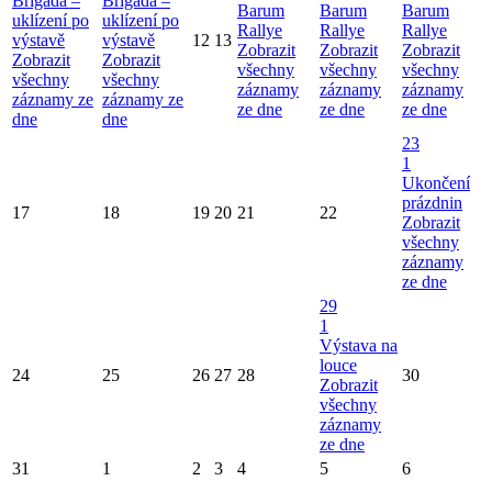
Brigáda –
Brigáda –
Barum
Barum
Barum
uklízení po
uklízení po
Rallye
Rallye
Rallye
výstavě
výstavě
12
13
Zobrazit
Zobrazit
Zobrazit
Zobrazit
Zobrazit
všechny
všechny
všechny
všechny
všechny
záznamy
záznamy
záznamy
záznamy ze
záznamy ze
ze dne
ze dne
ze dne
dne
dne
23
1
Ukončení
prázdnin
17
18
19
20
21
22
Zobrazit
všechny
záznamy
ze dne
29
1
Výstava na
louce
24
25
26
27
28
30
Zobrazit
všechny
záznamy
ze dne
31
1
2
3
4
5
6