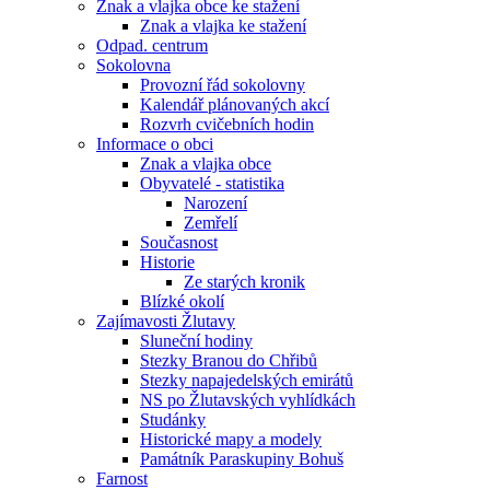
Znak a vlajka obce ke stažení
Znak a vlajka ke stažení
Odpad. centrum
Sokolovna
Provozní řád sokolovny
Kalendář plánovaných akcí
Rozvrh cvičebních hodin
Informace o obci
Znak a vlajka obce
Obyvatelé - statistika
Narození
Zemřelí
Současnost
Historie
Ze starých kronik
Blízké okolí
Zajímavosti Žlutavy
Sluneční hodiny
Stezky Branou do Chřibů
Stezky napajedelských emirátů
NS po Žlutavských vyhlídkách
Studánky
Historické mapy a modely
Památník Paraskupiny Bohuš
Farnost