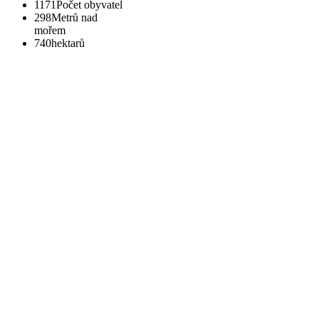
1171
Počet obyvatel
298
Metrů nad
mořem
740
hektarů