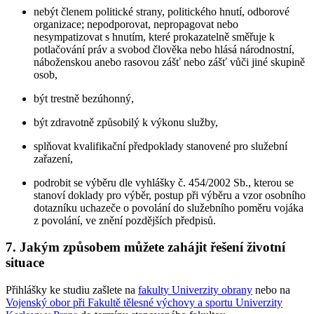
nebýt členem politické strany, politického hnutí, odborové
organizace; nepodporovat, nepropagovat nebo
nesympatizovat s hnutím, které prokazatelně směřuje k
potlačování práv a svobod člověka nebo hlásá národnostní,
náboženskou anebo rasovou zášť nebo zášť vůči jiné skupině
osob,
být trestně bezúhonný,
být zdravotně způsobilý k výkonu služby,
splňovat kvalifikační předpoklady stanovené pro služební
zařazení,
podrobit se výběru dle vyhlášky č. 454/2002 Sb., kterou se
stanoví doklady pro výběr, postup při výběru a vzor osobního
dotazníku uchazeče o povolání do služebního poměru vojáka
z povolání, ve znění pozdějších předpisů.
7. Jakým způsobem můžete zahájit řešení životní
situace
Přihlášky ke studiu zašlete na
fakulty Univerzity obrany
nebo na
Vojenský obor při Fakultě tělesné výchovy a sportu Univerzity