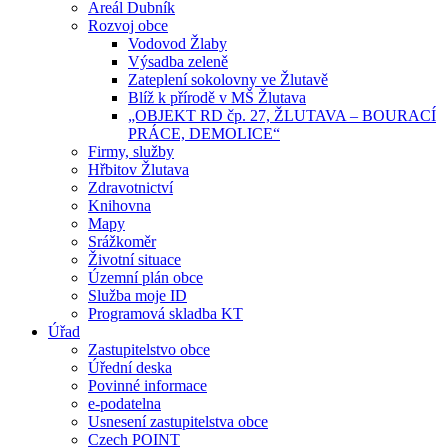
Areál Dubník
Rozvoj obce
Vodovod Žlaby
Výsadba zeleně
Zateplení sokolovny ve Žlutavě
Blíž k přírodě v MŠ Žlutava
„OBJEKT RD čp. 27, ŽLUTAVA – BOURACÍ
PRÁCE, DEMOLICE“
Firmy, služby
Hřbitov Žlutava
Zdravotnictví
Knihovna
Mapy
Srážkoměr
Životní situace
Územní plán obce
Služba moje ID
Programová skladba KT
Úřad
Zastupitelstvo obce
Úřední deska
Povinné informace
e-podatelna
Usnesení zastupitelstva obce
Czech POINT