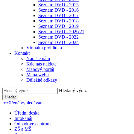
Seznam DVD - 2015
Seznam DVD - 2016
Seznam DVD - 2017
Seznam DVD - 2018
Seznam DVD - 2019
Seznam DVD - 2020⁄21
Seznam DVD - 2022
Seznam DVD - 2024
Virtuální prohlídka
Kontakt
Napište nám
Kde nás najdete
Mapový portál
Mapa webu
Důležité odkazy
Hledaný výraz
Hledat
rozšířené vyhledávání
Úřední deska
Infokanál
Odpadové centrum
ZŠ a MŠ