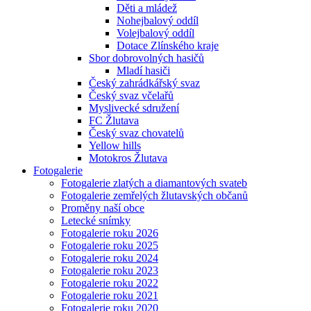
Děti a mládež
Nohejbalový oddíl
Volejbalový oddíl
Dotace Zlínského kraje
Sbor dobrovolných hasičů
Mladí hasiči
Český zahrádkářský svaz
Český svaz včelařů
Myslivecké sdružení
FC Žlutava
Český svaz chovatelů
Yellow hills
Motokros Žlutava
Fotogalerie
Fotogalerie zlatých a diamantových svateb
Fotogalerie zemřelých žlutavských občanů
Proměny naší obce
Letecké snímky
Fotogalerie roku 2026
Fotogalerie roku 2025
Fotogalerie roku 2024
Fotogalerie roku 2023
Fotogalerie roku 2022
Fotogalerie roku 2021
Fotogalerie roku 2020