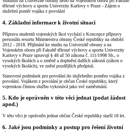
Studium na Univerzitě obrany nebo na Vojenském oboru při Fakultě
tělesné výchovy a sportu Univerzity Karlovy v Praze - Zájem o
služební poměr vojáka z povolání
4. Základní informace k životní situaci
Příprava studentů vojenských škol vychází z Koncepce přípravy
personálu resortu Ministerstva obrany České republiky na období
2012 - 2018. Přijímání ke studiu na Univerzitě obrany a na
Vojenském oboru při Fakultě tělesné výchovy a sportu Univerzity
Karlovy v Praze upravují § 48 až 50 zákona č. 111/1998 Sb., o
vysokých školách a o změně a doplnění dalších zákonů (zákon o
vysokých školách), ve znění pozdějších předpisů.
Stanovení podmínek pro povolání do služebního poměru vojáka z
povolání. Vojákem z povolání je občan České republiky, který
vojenskou činnou službu vykonává jako své zaměstnání.
5. Kdo je oprávněn v této věci jednat (podat žádost
apod.)
V této věci je oprávněn jednat občan České republiky starší 18 let.
6. Jaké jsou podmínky a postup pro řešení životní