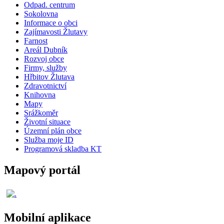
Odpad. centrum
Sokolovna
Informace o obci
Zajímavosti Žlutavy
Farnost
Areál Dubník
Rozvoj obce
Firmy, služby
Hřbitov Žlutava
Zdravotnictví
Knihovna
Mapy
Srážkoměr
Životní situace
Územní plán obce
Služba moje ID
Programová skladba KT
Mapový portál
Mobilní aplikace