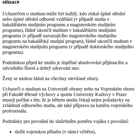
situace
Uchazečem o studium může být každý, kdo získal úplné střední
nebo úplné střední odborné vzdělání (v případě studia v
bakalářském studijním programu a magisterském studijním
programu), řádně ukončil studium v bakalářském studijním
programu (v případě navazujícího magisterského studijního
programu na bakalářský studijní program), řádně ukončil studium v
magisterském studijním programu (v případě doktorského studijního
programu).
Podmínkou přijetí ke studiu je úspěšné absolvování přijímacího a
odvodního řízení a dobrý zdravotní stav.
Ženy se mohou hlásit na všechny otevírané obory.
Uchazeči o studium na Univerzitě obrany nebo na Vojenském oboru
při Fakultě tělesné výchovy a sportu Univerzity Karlovy v Praze
musejí počítat s tím, že je během studia čekají nejen požadavky na
zvládnutí odborného studia, ale také příprava na kariéru vojenského
profesionála.
Podmínky pro povolání do služebního poměru vojáka z povolání:
složit vojenskou přísahu (v rámci výběru),