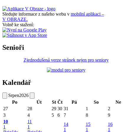
Sledujte informace z našeho webu v
mobilní aplikaci –
V OBRAZE.
Volně ke stažení:
Senioři
Zjednodušená verze stránek nejen pro seniory
Kalendář
Srpen
2026
Po
Út
St
Čt
Pá
So
Ne
27
28
29
30
31
1
2
3
4
5
6
7
8
9
10
11
14
15
16
1
1
1
1
1