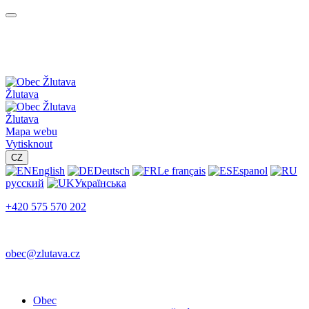
Žlutava
Žlutava
Mapa webu
Vytisknout
CZ
English
Deutsch
Le français
Espanol
русский
Українська
+420 575 570 202
obec@zlutava.cz
Obec