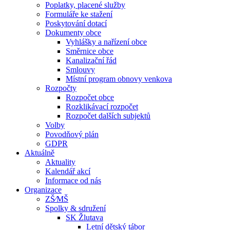
Poplatky, placené služby
Formuláře ke stažení
Poskytování dotací
Dokumenty obce
Vyhlášky a nařízení obce
Směrnice obce
Kanalizační řád
Smlouvy
Místní program obnovy venkova
Rozpočty
Rozpočet obce
Rozklikávací rozpočet
Rozpočet dalších subjektů
Volby
Povodňový plán
GDPR
Aktuálně
Aktuality
Kalendář akcí
Informace od nás
Organizace
ZŠ⁄MŠ
Spolky & sdružení
SK Žlutava
Letní dětský tábor