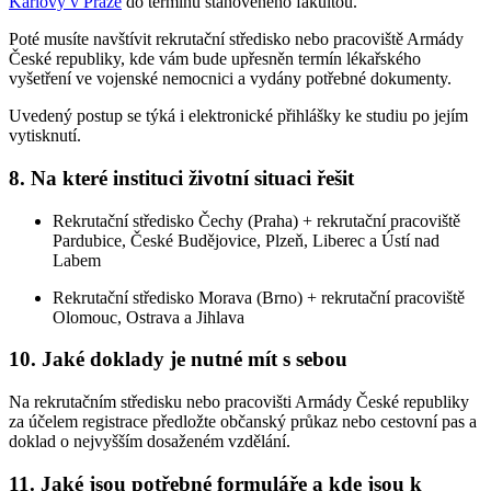
Karlovy v Praze
do termínu stanoveného fakultou.
Poté musíte navštívit rekrutační středisko nebo pracoviště Armády
České republiky, kde vám bude upřesněn termín lékařského
vyšetření ve vojenské nemocnici a vydány potřebné dokumenty.
Uvedený postup se týká i elektronické přihlášky ke studiu po jejím
vytisknutí.
8. Na které instituci životní situaci řešit
Rekrutační středisko Čechy (Praha) + rekrutační pracoviště
Pardubice, České Budějovice, Plzeň, Liberec a Ústí nad
Labem
Rekrutační středisko Morava (Brno) + rekrutační pracoviště
Olomouc, Ostrava a Jihlava
10. Jaké doklady je nutné mít s sebou
Na rekrutačním středisku nebo pracovišti Armády České republiky
za účelem registrace předložte občanský průkaz nebo cestovní pas a
doklad o nejvyšším dosaženém vzdělání.
11. Jaké jsou potřebné formuláře a kde jsou k