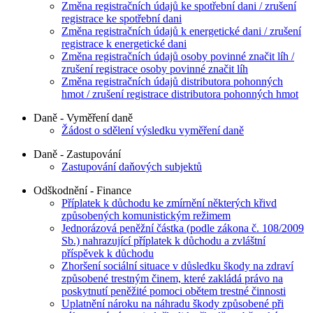
Změna registračních údajů ke spotřební dani / zrušení
registrace ke spotřební dani
Změna registračních údajů k energetické dani / zrušení
registrace k energetické dani
Změna registračních údajů osoby povinné značit líh /
zrušení registrace osoby povinné značit líh
Změna registračních údajů distributora pohonných
hmot / zrušení registrace distributora pohonných hmot
Daně - Vyměření daně
Žádost o sdělení výsledku vyměření daně
Daně - Zastupování
Zastupování daňových subjektů
Odškodnění - Finance
Příplatek k důchodu ke zmírnění některých křivd
způsobených komunistickým režimem
Jednorázová peněžní částka (podle zákona č. 108/2009
Sb.) nahrazující příplatek k důchodu a zvláštní
příspěvek k důchodu
Zhoršení sociální situace v důsledku škody na zdraví
způsobené trestným činem, které zakládá právo na
poskytnutí peněžité pomoci obětem trestné činnosti
Uplatnění nároku na náhradu škody způsobené při