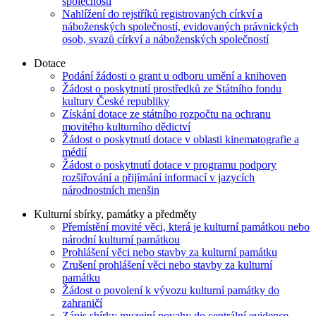
společností
Nahlížení do rejstříků registrovaných církví a
náboženských společností, evidovaných právnických
osob, svazů církví a náboženských společností
Dotace
Podání žádosti o grant u odboru umění a knihoven
Žádost o poskytnutí prostředků ze Státního fondu
kultury České republiky
Získání dotace ze státního rozpočtu na ochranu
movitého kulturního dědictví
Žádost o poskytnutí dotace v oblasti kinematografie a
médií
Žádost o poskytnutí dotace v programu podpory
rozšiřování a přijímání informací v jazycích
národnostních menšin
Kulturní sbírky, památky a předměty
Přemístění movité věci, která je kulturní památkou nebo
národní kulturní památkou
Prohlášení věci nebo stavby za kulturní památku
Zrušení prohlášení věci nebo stavby za kulturní
památku
Žádost o povolení k vývozu kulturní památky do
zahraničí
Zápis sbírky muzejní povahy do centrální evidence