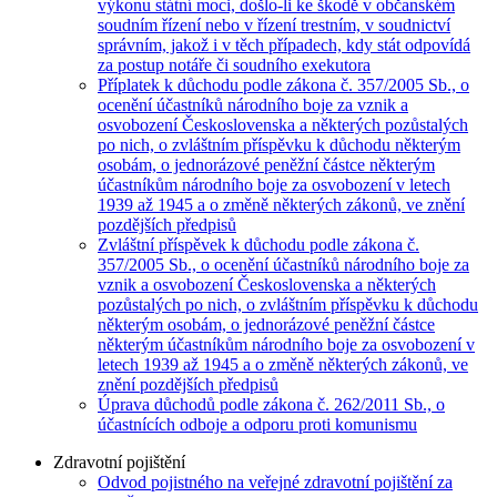
výkonu státní moci, došlo-li ke škodě v občanském
soudním řízení nebo v řízení trestním, v soudnictví
správním, jakož i v těch případech, kdy stát odpovídá
za postup notáře či soudního exekutora
Příplatek k důchodu podle zákona č. 357/2005 Sb., o
ocenění účastníků národního boje za vznik a
osvobození Československa a některých pozůstalých
po nich, o zvláštním příspěvku k důchodu některým
osobám, o jednorázové peněžní částce některým
účastníkům národního boje za osvobození v letech
1939 až 1945 a o změně některých zákonů, ve znění
pozdějších předpisů
Zvláštní příspěvek k důchodu podle zákona č.
357/2005 Sb., o ocenění účastníků národního boje za
vznik a osvobození Československa a některých
pozůstalých po nich, o zvláštním příspěvku k důchodu
některým osobám, o jednorázové peněžní částce
některým účastníkům národního boje za osvobození v
letech 1939 až 1945 a o změně některých zákonů, ve
znění pozdějších předpisů
Úprava důchodů podle zákona č. 262/2011 Sb., o
účastnících odboje a odporu proti komunismu
Zdravotní pojištění
Odvod pojistného na veřejné zdravotní pojištění za