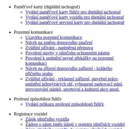
Paměťové karty (digitální tachograf)
Vydání paměťové karty řidiče pro digitální tachograf
Vydání paměťové karty vozidla pro digitální tachograf
Vydání paměťové servisní karty pro digitální tachograf
Pozemní komunikace
Uzavírka pozemní komunikace
Návrh na změnu dopravního značení
Zvláštní užívání - nadměrná přeprava
Povolení stavby v silničním ochranném pásmu
Povolení k umístění pevné překážky na pozemní
komunikaci
Návrh na zřízení dopravního zařízení - krátkého
příčného prahu
Zvláštní užívání - reklamní zařízení, stavební práce,
umístění inženýrských sítí, vyhrazené parkovací stání,
provozování stánků, sportovní a kulturní akce apod.
Profesní způsobilost řidiče
Vydání průkazu profesní způsobilosti řidiče
Registrace vozidel
Zánik silničního vozidla
Žádost o zápis změn údajů v registru silničních vozidel