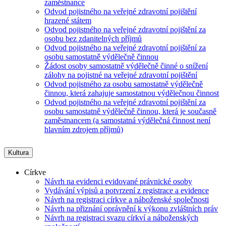
zaměstnance
Odvod pojistného na veřejné zdravotní pojištění
hrazené státem
Odvod pojistného na veřejné zdravotní pojištění za
osobu bez zdanitelných příjmů
Odvod pojistného na veřejné zdravotní pojištění za
osobu samostatně výdělečně činnou
Žádost osoby samostatně výdělečně činné o snížení
zálohy na pojistné na veřejné zdravotní pojištění
Odvod pojistného za osobu samostatně výdělečně
činnou, která zahajuje samostatnou výdělečnou činnost
Odvod pojistného na veřejné zdravotní pojištění za
osobu samostatně výdělečně činnou, která je současně
zaměstnancem (a samostatná výdělečná činnost není
hlavním zdrojem příjmů)
Kultura
Církve
Návrh na evidenci evidované právnické osoby
Vydávání výpisů a potvrzení z registrace a evidence
Návrh na registraci církve a náboženské společnosti
Návrh na přiznání oprávnění k výkonu zvláštních práv
Návrh na registraci svazu církví a náboženských