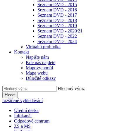
Seznam DVD - 2015
Seznam DVD - 2016
Seznam DVD - 2017
Seznam DVD - 2018
Seznam DVD - 2019
Seznam DVD - 2020⁄21
Seznam DVD - 2022
Seznam DVD - 2024
Virtuální prohlídka
Kontakt
Napište nám
Kde nás najdete
Mapový portál
Mapa webu
Důležité odkazy
Hledaný výraz
Hledat
rozšířené vyhledávání
Úřední deska
Infokanál
Odpadové centrum
ZŠ a MŠ