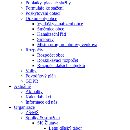
Poplatky, placené služby
Formuláře ke stažení
Poskytování dotací
Dokumenty obce
Vyhlášky a nařízení obce
Směrnice obce
Kanalizační řád
Smlouvy
Místní program obnovy venkova
Rozpočty
Rozpočet obce
Rozklikávací rozpočet
Rozpočet dalších subjektů
Volby
Povodňový plán
GDPR
Aktuálně
Aktuality
Kalendář akcí
Informace od nás
Organizace
ZŠ⁄MŠ
Spolky & sdružení
SK Žlutava
Letní dětský tábor