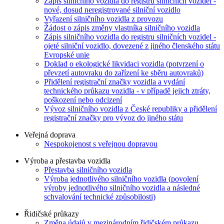
Zápis silničního vozidla do registru silničních vozidel -
nové, dosud neregistrované silniční vozidlo
Vyřazení silničního vozidla z provozu
Žádost o zápis změny vlastníka silničního vozidla
Zápis silničního vozidla do registru silničních vozidel -
ojeté silniční vozidlo, dovezené z jiného členského státu
Evropské unie
Doklad o ekologické likvidaci vozidla (potvrzení o
převzetí autovraku do zařízení ke sběru autovraků)
Přidělení registrační značky vozidla a vydání
technického průkazu vozidla - v případě jejich ztráty,
poškození nebo odcizení
Vývoz silničního vozidla z České republiky a přidělení
registrační značky pro vývoz do jiného státu
Veřejná doprava
Nespokojenost s veřejnou dopravou
Výroba a přestavba vozidla
Přestavba silničního vozidla
Výroba jednotlivého silničního vozidla (povolení
výroby jednotlivého silničního vozidla a následné
schvalování technické způsobilosti)
Řidičské průkazy
Změna údajů v mezinárodním řidičském průkazu