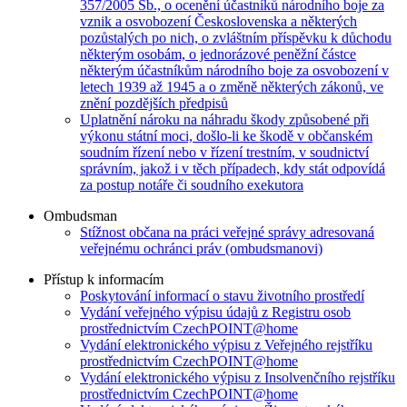
357/2005 Sb., o ocenění účastníků národního boje za
vznik a osvobození Československa a některých
pozůstalých po nich, o zvláštním příspěvku k důchodu
některým osobám, o jednorázové peněžní částce
některým účastníkům národního boje za osvobození v
letech 1939 až 1945 a o změně některých zákonů, ve
znění pozdějších předpisů
Uplatnění nároku na náhradu škody způsobené při
výkonu státní moci, došlo-li ke škodě v občanském
soudním řízení nebo v řízení trestním, v soudnictví
správním, jakož i v těch případech, kdy stát odpovídá
za postup notáře či soudního exekutora
Ombudsman
Stížnost občana na práci veřejné správy adresovaná
veřejnému ochránci práv (ombudsmanovi)
Přístup k informacím
Poskytování informací o stavu životního prostředí
Vydání veřejného výpisu údajů z Registru osob
prostřednictvím CzechPOINT@home
Vydání elektronického výpisu z Veřejného rejstříku
prostřednictvím CzechPOINT@home
Vydání elektronického výpisu z Insolvenčního rejstříku
prostřednictvím CzechPOINT@home