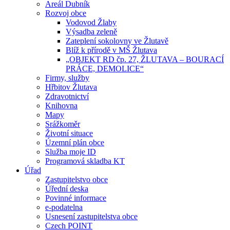
Areál Dubník
Rozvoj obce
Vodovod Žlaby
Výsadba zeleně
Zateplení sokolovny ve Žlutavě
Blíž k přírodě v MŠ Žlutava
„OBJEKT RD čp. 27, ŽLUTAVA – BOURACÍ
PRÁCE, DEMOLICE“
Firmy, služby
Hřbitov Žlutava
Zdravotnictví
Knihovna
Mapy
Srážkoměr
Životní situace
Územní plán obce
Služba moje ID
Programová skladba KT
Úřad
Zastupitelstvo obce
Úřední deska
Povinné informace
e-podatelna
Usnesení zastupitelstva obce
Czech POINT