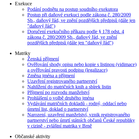
Exekuce
Podání podnětu na postup soudního exekutora
Postup při daňové exekuci podle zákona č. 280/2009
Sb., daňový řád, ve znění pozdějších předpisů (dále jen
"daňový řád")
Doručení exekučního příkazu podle § 178 odst. 4
zákona č. 280/2009 Sb., daňový řád, ve znění
pozdějších předpisů (dále jen "daňový řád")
Matriky
Ženská příjmení
Ověřování shody opisu nebo kopie s listinou (vidimace)
a ověřování pravosti podpisu (legalizace)
Změna jména a příjmení
Uzavření registrovaného partnerství
Nahlížení do matričních knih a sbírek listin
Příjmení po rozvodu manželství
Prohlášení o volbě druhého jména
Vydávání matričních dokladů - rodný, oddací nebo
úmrtní list, doklad o partnerství
Narození, uzavření manželství, vznik registrovaného
partnerství nebo úmrtí státních občanů České republiky
v cizině - zvláštní matrika v Brně
Občanské aktivity