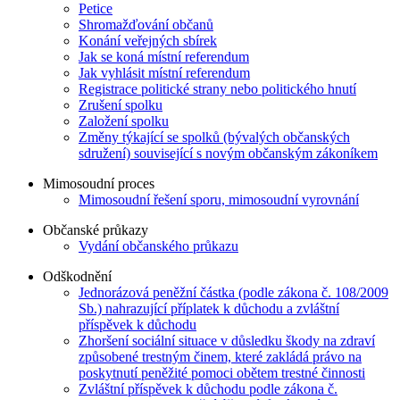
Petice
Shromažďování občanů
Konání veřejných sbírek
Jak se koná místní referendum
Jak vyhlásit místní referendum
Registrace politické strany nebo politického hnutí
Zrušení spolku
Založení spolku
Změny týkající se spolků (bývalých občanských
sdružení) související s novým občanským zákoníkem
Mimosoudní proces
Mimosoudní řešení sporu, mimosoudní vyrovnání
Občanské průkazy
Vydání občanského průkazu
Odškodnění
Jednorázová peněžní částka (podle zákona č. 108/2009
Sb.) nahrazující příplatek k důchodu a zvláštní
příspěvek k důchodu
Zhoršení sociální situace v důsledku škody na zdraví
způsobené trestným činem, které zakládá právo na
poskytnutí peněžité pomoci obětem trestné činnosti
Zvláštní příspěvek k důchodu podle zákona č.