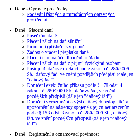
Daně - Opravné prostředky
Podávání řádných a mimořádných opravných
prostředků
Daně - Placení daní
Posečkání daně
Placení záloh na daň silniční
Prominutí (příslušenství) daně
Žádost o vrácení přeplatku daně
Placení daní na účet finančního úřadu
Placení záloh na daň z příjmů fyzickými osobami
Postup při daňové exekuci podle zákona č. 280/2009
Sb., daňový řád, ve znění pozdějších předpisů (dále jen
"daňový řád")
Doručení exekučního příkazu podle § 178 odst. 4
zákona č. 280/2009 Sb., daňový řád, ve znění
pozdějších předpisů (dále jen "daňový řád")
Doručení vyrozumění o výši daňových nedoplatků a
upozornění na následky spojené s jejich neuhrazením
podle § 153 odst. 3 zákona č. 280/2009 Sb., daňový
řád, ve znění pozdějších předpisů (dále jen "daňový
řád")
Daně - Registrační a oznamovací povinnost