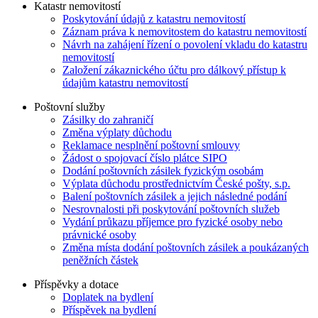
Katastr nemovitostí
Poskytování údajů z katastru nemovitostí
Záznam práva k nemovitostem do katastru nemovitostí
Návrh na zahájení řízení o povolení vkladu do katastru
nemovitostí
Založení zákaznického účtu pro dálkový přístup k
údajům katastru nemovitostí
Poštovní služby
Zásilky do zahraničí
Změna výplaty důchodu
Reklamace nesplnění poštovní smlouvy
Žádost o spojovací číslo plátce SIPO
Dodání poštovních zásilek fyzickým osobám
Výplata důchodu prostřednictvím České pošty, s.p.
Balení poštovních zásilek a jejich následné podání
Nesrovnalosti při poskytování poštovních služeb
Vydání průkazu příjemce pro fyzické osoby nebo
právnické osoby
Změna místa dodání poštovních zásilek a poukázaných
peněžních částek
Příspěvky a dotace
Doplatek na bydlení
Příspěvek na bydlení