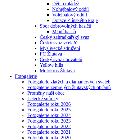
Děti a mládež
Nohejbalový oddíl
Volejbalový oddíl
Dotace Zlínského kraje
Sbor dobrovolných hasičů
Mladí hasiči
Český zahrádkářský svaz
Český svaz včelařů
Myslivecké sdružení
FC Žlutava
Český svaz chovatelů
Yellow hills
Motokros Žlutava
Fotogalerie
Fotogalerie zlatých a diamantových svateb
Fotogalerie zemřelých žlutavských občanů
Proměny naší obce
Letecké snímky
Fotogalerie roku 2026
Fotogalerie roku 2025
Fotogalerie roku 2024
Fotogalerie roku 2023
Fotogalerie roku 2022
Fotogalerie roku 2021
Fotogalerie roku 2020