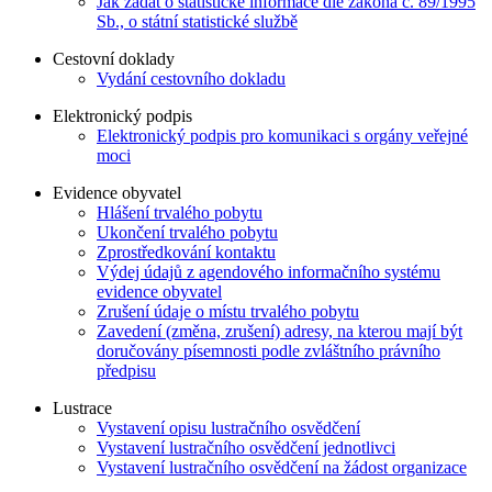
Jak žádat o statistické informace dle zákona č. 89/1995
Sb., o státní statistické službě
Cestovní doklady
Vydání cestovního dokladu
Elektronický podpis
Elektronický podpis pro komunikaci s orgány veřejné
moci
Evidence obyvatel
Hlášení trvalého pobytu
Ukončení trvalého pobytu
Zprostředkování kontaktu
Výdej údajů z agendového informačního systému
evidence obyvatel
Zrušení údaje o místu trvalého pobytu
Zavedení (změna, zrušení) adresy, na kterou mají být
doručovány písemnosti podle zvláštního právního
předpisu
Lustrace
Vystavení opisu lustračního osvědčení
Vystavení lustračního osvědčení jednotlivci
Vystavení lustračního osvědčení na žádost organizace