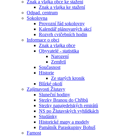
Znak a vlajka obce ke stažení
Znak a vlajka ke stažení
Odpad. centrum
Sokolovna
Provozní řád sokolovny
Kalendář plánovaných akcí
Rozvrh cvičebních hodin
Informace o obci
Znak a vlajka obce
Obyvatelé - statistika
Narození
Zemřelí
Současnost
Historie
Ze starých kronik
Blízké okolí
Zajímavosti Žlutavy
Sluneční hodiny
Stezky Branou do Chřibů
Stezky napajedelských emirátů
NS po Žlutavských vyhlídkách
Studánky
Historické mapy a modely
Památník Paraskupiny Bohuš
Farnost