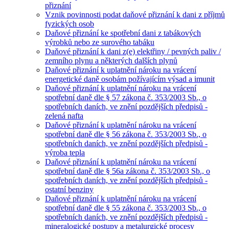
přiznání
Vznik povinnosti podat daňové přiznání k dani z příjmů
fyzických osob
Daňové přiznání ke spotřební dani z tabákových
výrobků nebo ze surového tabáku
Daňové přiznání k dani z(e) elektřiny / pevných paliv /
zemního plynu a některých dalších plynů
Daňové přiznání k uplatnění nároku na vrácení
energetické daně osobám požívajícím výsad a imunit
Daňové přiznání k uplatnění nároku na vrácení
spotřební daně dle § 57 zákona č. 353/2003 Sb., o
spotřebních daních, ve znění pozdějších předpisů -
zelená nafta
Daňové přiznání k uplatnění nároku na vrácení
spotřební daně dle § 56 zákona č. 353/2003 Sb., o
spotřebních daních, ve znění pozdějších předpisů -
výroba tepla
Daňové přiznání k uplatnění nároku na vrácení
spotřební daně dle § 56a zákona č. 353/2003 Sb., o
spotřebních daních, ve znění pozdějších předpisů -
ostatní benziny
Daňové přiznání k uplatnění nároku na vrácení
spotřební daně dle § 55 zákona č. 353/2003 Sb., o
spotřebních daních, ve znění pozdějších předpisů -
mineralogické postupy a metalurgické procesy