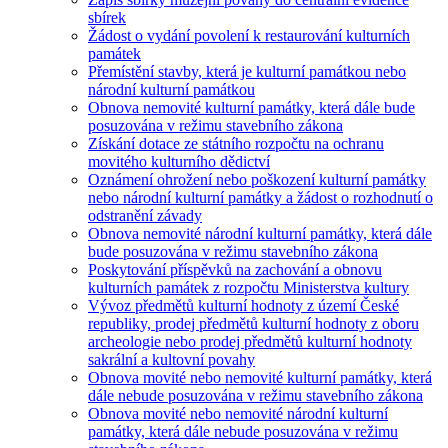
sbírek
Žádost o vydání povolení k restaurování kulturních
památek
Přemístění stavby, která je kulturní památkou nebo
národní kulturní památkou
Obnova nemovité kulturní památky, která dále bude
posuzována v režimu stavebního zákona
Získání dotace ze státního rozpočtu na ochranu
movitého kulturního dědictví
Oznámení ohrožení nebo poškození kulturní památky
nebo národní kulturní památky a žádost o rozhodnutí o
odstranění závady
Obnova nemovité národní kulturní památky, která dále
bude posuzována v režimu stavebního zákona
Poskytování příspěvků na zachování a obnovu
kulturních památek z rozpočtu Ministerstva kultury
Vývoz předmětů kulturní hodnoty z území České
republiky, prodej předmětů kulturní hodnoty z oboru
archeologie nebo prodej předmětů kulturní hodnoty
sakrální a kultovní povahy
Obnova movité nebo nemovité kulturní památky, která
dále nebude posuzována v režimu stavebního zákona
Obnova movité nebo nemovité národní kulturní
památky, která dále nebude posuzována v režimu