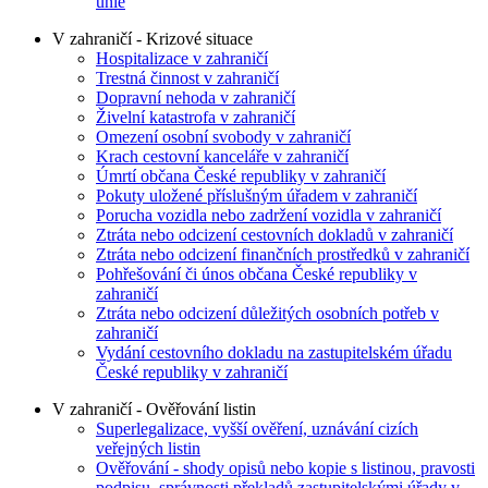
unie
V zahraničí - Krizové situace
Hospitalizace v zahraničí
Trestná činnost v zahraničí
Dopravní nehoda v zahraničí
Živelní katastrofa v zahraničí
Omezení osobní svobody v zahraničí
Krach cestovní kanceláře v zahraničí
Úmrtí občana České republiky v zahraničí
Pokuty uložené příslušným úřadem v zahraničí
Porucha vozidla nebo zadržení vozidla v zahraničí
Ztráta nebo odcizení cestovních dokladů v zahraničí
Ztráta nebo odcizení finančních prostředků v zahraničí
Pohřešování či únos občana České republiky v
zahraničí
Ztráta nebo odcizení důležitých osobních potřeb v
zahraničí
Vydání cestovního dokladu na zastupitelském úřadu
České republiky v zahraničí
V zahraničí - Ověřování listin
Superlegalizace, vyšší ověření, uznávání cizích
veřejných listin
Ověřování - shody opisů nebo kopie s listinou, pravosti
podpisu, správnosti překladů zastupitelskými úřady v