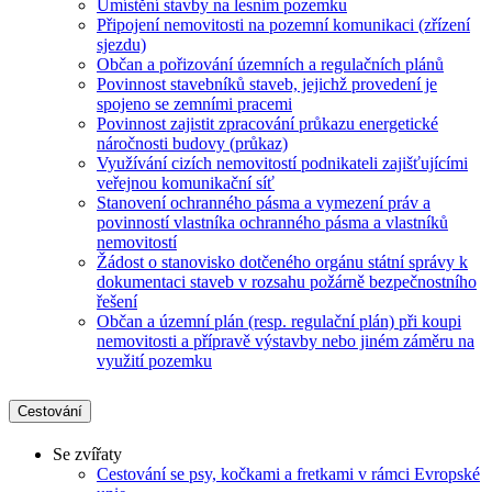
Umístění stavby na lesním pozemku
Připojení nemovitosti na pozemní komunikaci (zřízení
sjezdu)
Občan a pořizování územních a regulačních plánů
Povinnost stavebníků staveb, jejichž provedení je
spojeno se zemními pracemi
Povinnost zajistit zpracování průkazu energetické
náročnosti budovy (průkaz)
Využívání cizích nemovitostí podnikateli zajišťujícími
veřejnou komunikační síť
Stanovení ochranného pásma a vymezení práv a
povinností vlastníka ochranného pásma a vlastníků
nemovitostí
Žádost o stanovisko dotčeného orgánu státní správy k
dokumentaci staveb v rozsahu požárně bezpečnostního
řešení
Občan a územní plán (resp. regulační plán) při koupi
nemovitosti a přípravě výstavby nebo jiném záměru na
využití pozemku
Cestování
Se zvířaty
Cestování se psy, kočkami a fretkami v rámci Evropské