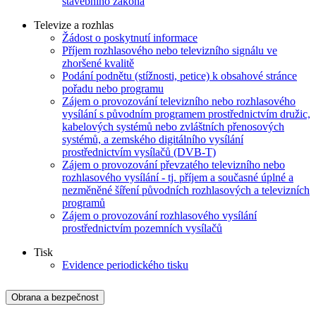
stavebního zákona
Televize a rozhlas
Žádost o poskytnutí informace
Příjem rozhlasového nebo televizního signálu ve
zhoršené kvalitě
Podání podnětu (stížnosti, petice) k obsahové stránce
pořadu nebo programu
Zájem o provozování televizního nebo rozhlasového
vysílání s původním programem prostřednictvím družic,
kabelových systémů nebo zvláštních přenosových
systémů, a zemského digitálního vysílání
prostřednictvím vysílačů (DVB-T)
Zájem o provozování převzatého televizního nebo
rozhlasového vysílání - tj. příjem a současné úplné a
nezměněné šíření původních rozhlasových a televizních
programů
Zájem o provozování rozhlasového vysílání
prostřednictvím pozemních vysílačů
Tisk
Evidence periodického tisku
Obrana a bezpečnost