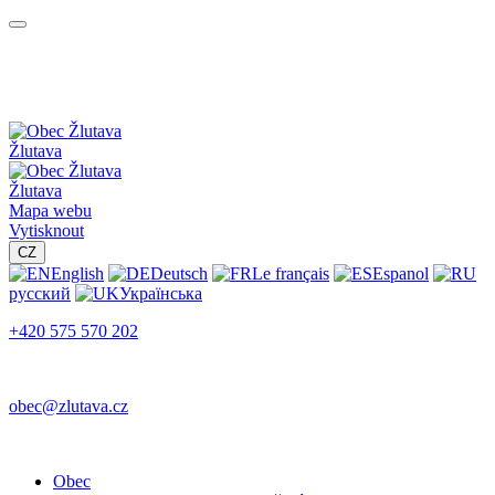
Žlutava
Žlutava
Mapa webu
Vytisknout
CZ
English
Deutsch
Le français
Espanol
русский
Українська
+420 575 570 202
obec@zlutava.cz
Obec