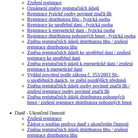
Zrušení registrace
Oznámení změny registračních údajů
Registrace fyzické osoby povinné značit líh
Registrace distributora lihu - fyzická osoba
Registrace ke spotřební dani - fyzická osoba
Registrace k energetické dani - fyzická osoba
Registrace distributora pohonných hmot - fyzická osoba
Změna registračních údajů distributora lihu / zrušení
registrace distributora lihu
Změna registračních údajů ke spotřební dani / zrušení
registrace ke spotřební dani
Změna registračních údajů k energetické dani / zrušení
registrace k energetické dani
Vydání povolení podle zákona č. 353/2003 Sb.,
o spotřebních daních, ve znění pozdějších předpisů
Změna registračních údajů osoby povinné značit líh /
zrušení registrace osoby povinné značit líh
Změna registračních údajů distributora pohonných
hmot / zrušení registrace distributora pohonných hmot
Daně - Ukončení činnosti
Zrušení registrace
Žádost o souhlas správce daně s ukončením činnosti
Změna registračních údajů distributora lihu / zrušení
registrace distributora lihu