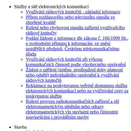
Služby a sítě elektronických komunikací
Využívání rádiových kmitočtů - základní informace
Příjem rozhlasového nebo televizního signálu ve
zhoršené kvalitě
Rušení nebo chybovost signálu zařízení využívajícího
rádiové kmitočty
Podání žádosti o informace dle zákona č. 106/1999 Sb.,
o svobodném přístupu k informacím, ve znění
pozdějších předpisů, Českému telekomunikačnímu
úřadu
Využívání rádiových kmitočtů při výkonu
komunikačních činností podle všeobecného oprávnění
Žádost o udělení (změnu, prodloužení doby platnosti
nebo odnětí) individuálního oprávnění k využívání
rádiových kmitočtů
Reklamace na poskytovanou veřejně dostupnou službu
elektronických komunikací nebo na vyúčtování ceny za
poskytnutou službu
Rušení provozu radiokomunikačních zařízení a sítí
elektromagnetickým stíněním nebo odrazy
elektromagnetických vln stavbami nebo činnostmi
souvisejícími s prováděním stavby
Stavba