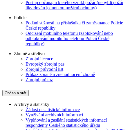
Postup občana, u kterého vznikl požár (nebyl-li požár
likvidován jednotkou požární ochrany)
Policie
Podání stížnosti na příslušníka či zaměstnance Policie
České republiky
Odcizení mobilního telefonu (zablokování nebo
odblokování mobilního telefonu Policií České
republiky)
Zbraně a střelivo
Zbrojní licence
Evropský zbrojní pas
Zbrojní průvodní list
Průkaz zbraně a znehodnocení zbraně
Zbrojní průkaz
Občan a stát
Archivy a statistiky
Žádost o statistické informace
Využívání archivních informací
Vyplňování a zasílání statistických informací
respondenty Českého statistického úřadu