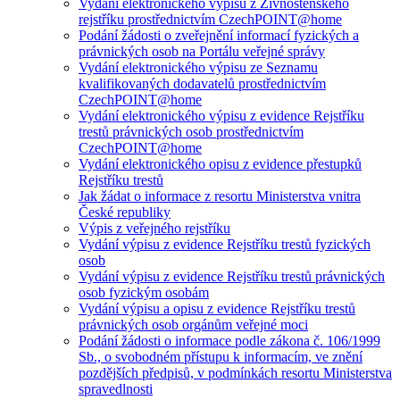
Vydání elektronického výpisu z Živnostenského
rejstříku prostřednictvím CzechPOINT@home
Podání žádosti o zveřejnění informací fyzických a
právnických osob na Portálu veřejné správy
Vydání elektronického výpisu ze Seznamu
kvalifikovaných dodavatelů prostřednictvím
CzechPOINT@home
Vydání elektronického výpisu z evidence Rejstříku
trestů právnických osob prostřednictvím
CzechPOINT@home
Vydání elektronického opisu z evidence přestupků
Rejstříku trestů
Jak žádat o informace z resortu Ministerstva vnitra
České republiky
Výpis z veřejného rejstříku
Vydání výpisu z evidence Rejstříku trestů fyzických
osob
Vydání výpisu z evidence Rejstříku trestů právnických
osob fyzickým osobám
Vydání výpisu a opisu z evidence Rejstříku trestů
právnických osob orgánům veřejné moci
Podání žádosti o informace podle zákona č. 106/1999
Sb., o svobodném přístupu k informacím, ve znění
pozdějších předpisů, v podmínkách resortu Ministerstva
spravedlnosti