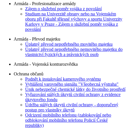
Armáda - Profesionalizace armády
Zájem o služební poměr vojáka z povolání
Studium na Univerzitě obrany nebo na Vojenském
oboru při Fakultě tělesné výchovy a sportu Univerzity
Karlovy v Praze - Zájem o služební poměr vojáka z
povolání
Armáda - Převod majetku
Úplatný převod nepotřebného movitého majetku
Úplatný převod nepotřebného nemovitého majetku do
vlastnictví fyzických a právnických osob
Armáda - Vojenská kontrarozvědka
Ochrana občanů
Podnět k instalování kamerového systému
Vyhlášení varovného signálu "Všeobecná výstraha"
Únik nebezpečné chemické látky do životního prostředí
Vyřazování stálých úkrytů civilní ochrany z evidence
úkrytového fondu
Údržba stálých úkrytů civilní ochrany - doporučený
postup pro vlastníky úkrytů
Odcizení mobilního telefonu (zablokování nebo
odblokování mobilního telefonu Policií České
republiky)