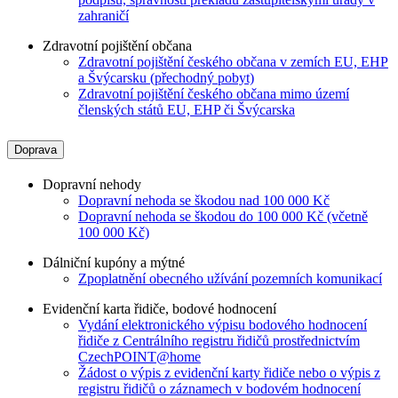
zahraničí
Zdravotní pojištění občana
Zdravotní pojištění českého občana v zemích EU, EHP
a Švýcarsku (přechodný pobyt)
Zdravotní pojištění českého občana mimo území
členských států EU, EHP či Švýcarska
Doprava
Dopravní nehody
Dopravní nehoda se škodou nad 100 000 Kč
Dopravní nehoda se škodou do 100 000 Kč (včetně
100 000 Kč)
Dálniční kupóny a mýtné
Zpoplatnění obecného užívání pozemních komunikací
Evidenční karta řidiče, bodové hodnocení
Vydání elektronického výpisu bodového hodnocení
řidiče z Centrálního registru řidičů prostřednictvím
CzechPOINT@home
Žádost o výpis z evidenční karty řidiče nebo o výpis z
registru řidičů o záznamech v bodovém hodnocení