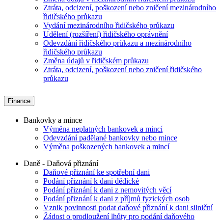
Ztráta, odcizení, poškození nebo zničení mezinárodního
řidičského průkazu
Vydání mezinárodního řidičského průkazu
Udělení (rozšíření) řidičského oprávnění
Odevzdání řidičského průkazu a mezinárodního
řidičského průkazu
Změna údajů v řidičském průkazu
Ztráta, odcizení, poškození nebo zničení řidičského
průkazu
Finance
Bankovky a mince
Výměna neplatných bankovek a mincí
Odevzdání padělané bankovky nebo mince
Výměna poškozených bankovek a mincí
Daně - Daňová přiznání
Daňové přiznání ke spotřební dani
Podání přiznání k dani dědické
Podání přiznání k dani z nemovitých věcí
Podání přiznání k dani z příjmů fyzických osob
Vznik povinnosti podat daňové přiznání k dani silniční
Žádost o prodloužení lhůty pro podání daňového