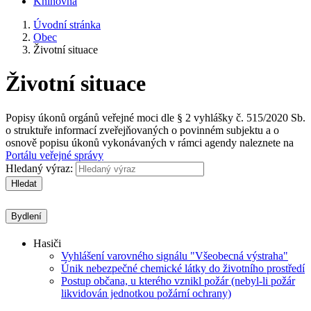
Knihovna
Úvodní stránka
Obec
Životní situace
Životní situace
Popisy úkonů orgánů veřejné moci dle § 2 vyhlášky č. 515/2020 Sb.
o struktuře informací zveřejňovaných o povinném subjektu a o
osnově popisu úkonů vykonávaných v rámci agendy naleznete na
Portálu veřejné správy
Hledaný výraz:
Hledat
Bydlení
Hasiči
Vyhlášení varovného signálu "Všeobecná výstraha"
Únik nebezpečné chemické látky do životního prostředí
Postup občana, u kterého vznikl požár (nebyl-li požár
likvidován jednotkou požární ochrany)