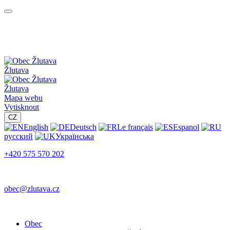
Žlutava
Žlutava
Mapa webu
Vytisknout
CZ
English
Deutsch
Le français
Espanol
русский
Українська
+420 575 570 202
obec@zlutava.cz
Obec