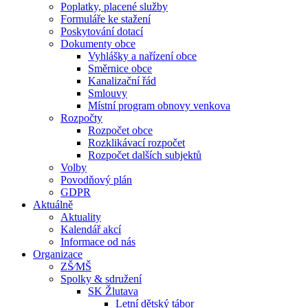
Poplatky, placené služby
Formuláře ke stažení
Poskytování dotací
Dokumenty obce
Vyhlášky a nařízení obce
Směrnice obce
Kanalizační řád
Smlouvy
Místní program obnovy venkova
Rozpočty
Rozpočet obce
Rozklikávací rozpočet
Rozpočet dalších subjektů
Volby
Povodňový plán
GDPR
Aktuálně
Aktuality
Kalendář akcí
Informace od nás
Organizace
ZŠ⁄MŠ
Spolky & sdružení
SK Žlutava
Letní dětský tábor