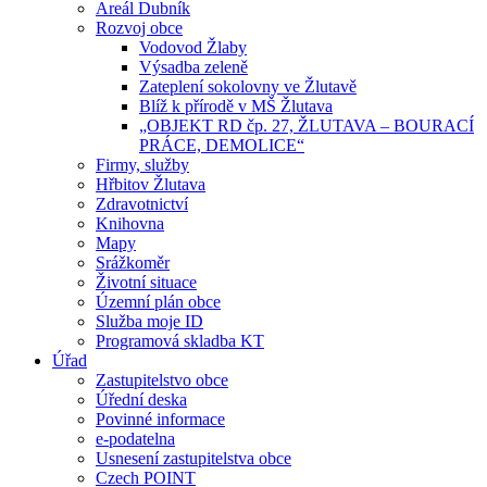
Areál Dubník
Rozvoj obce
Vodovod Žlaby
Výsadba zeleně
Zateplení sokolovny ve Žlutavě
Blíž k přírodě v MŠ Žlutava
„OBJEKT RD čp. 27, ŽLUTAVA – BOURACÍ
PRÁCE, DEMOLICE“
Firmy, služby
Hřbitov Žlutava
Zdravotnictví
Knihovna
Mapy
Srážkoměr
Životní situace
Územní plán obce
Služba moje ID
Programová skladba KT
Úřad
Zastupitelstvo obce
Úřední deska
Povinné informace
e-podatelna
Usnesení zastupitelstva obce
Czech POINT