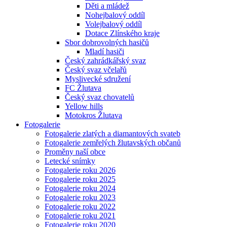
Děti a mládež
Nohejbalový oddíl
Volejbalový oddíl
Dotace Zlínského kraje
Sbor dobrovolných hasičů
Mladí hasiči
Český zahrádkářský svaz
Český svaz včelařů
Myslivecké sdružení
FC Žlutava
Český svaz chovatelů
Yellow hills
Motokros Žlutava
Fotogalerie
Fotogalerie zlatých a diamantových svateb
Fotogalerie zemřelých žlutavských občanů
Proměny naší obce
Letecké snímky
Fotogalerie roku 2026
Fotogalerie roku 2025
Fotogalerie roku 2024
Fotogalerie roku 2023
Fotogalerie roku 2022
Fotogalerie roku 2021
Fotogalerie roku 2020