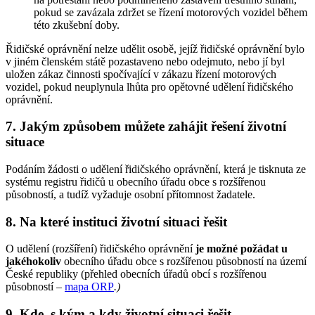
pokud se zavázala zdržet se řízení motorových vozidel během
této zkušební doby.
Řidičské oprávnění nelze udělit osobě, jejíž řidičské oprávnění bylo
v jiném členském státě pozastaveno nebo odejmuto, nebo jí byl
uložen zákaz činnosti spočívající v zákazu řízení motorových
vozidel, pokud neuplynula lhůta pro opětovné udělení řidičského
oprávnění.
7. Jakým způsobem můžete zahájit řešení životní
situace
Podáním žádosti o udělení řidičského oprávnění, která je tisknuta ze
systému registru řidičů u obecního úřadu obce s rozšířenou
působností, a tudíž vyžaduje osobní přítomnost žadatele.
8. Na které instituci životní situaci řešit
O udělení (rozšíření) řidičského oprávnění
je možné požádat u
jakéhokoliv
obecního úřadu obce s rozšířenou působností na území
České republiky (přehled obecních úřadů obcí s rozšířenou
působností –
mapa ORP
.
)
9. Kde, s kým a kdy životní situaci řešit