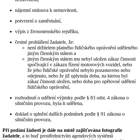
nájemní smlouva k nemovitosti,
potvrzení o zaměstnání,
výpis z živnostenského rejstříku,
čestné prohlášení žadatele, že:
není držitelem platného řidičského oprávnění uděleného
jiným členským státem a
jiným členským státem mu nebyl uložen zákaz činnosti
spočívající v zákazu řízení motorových vozidel, nebo
že jeho řidičské oprávnění nebylo pozastaveno nebo
odejmuto, nebo že již uplynula doba, na kterou byl
zákaz činnosti uložen, nebo doba pro opětovné udělení
řidičského oprávnění,
rozhodnutí o udělení výjimky podle § 83 odst. 4 zákona o
silničním provozu, byla-li udělena,
doklad o splnění dalších podmínek podle § 91 zákona o
silničním provozu,
Při podání žádosti je dále na místě zajišťována fotografie
žadatele
, a to buď prostřednictvím agendových systémů