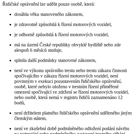
Řidičské oprávnění lze udělit pouze osobě, která:
dosáhla věku stanoveného zákonem,
je zdravotně způsobilá k řízení motorových vozidel,
je odborně způsobilá k řízení motorových vozidel,
má na území České republiky obvyklé bydliště nebo zde
alespoň 6 měsíců studuje,
splnila další podmínky stanovené zákonem,
není ve výkonu správního trestu nebo trestu zákazu činnosti
spočívajícího v zákazu řízení motorových vozidel, není
povinným v exekuci pozastavením řidičského oprávnění,
osobě, které nebylo uloženo v trestním řízení přiměřené
omezení spočívající ve zdržení se řízení motorových vozidel,
nebo osobě, která nemá v registru řidičů zaznamenáno 12
bodů,
není držitelem platného řidičského oprávnění uděleného jiným
členským státem,
není ve zkušební době podmíněného odložení podání návrhu
na potrestání nebo podmíněného zastavení trestního stíhání,