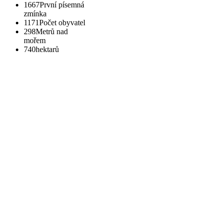
1667
První písemná
zmínka
1171
Počet obyvatel
298
Metrů nad
mořem
740
hektarů