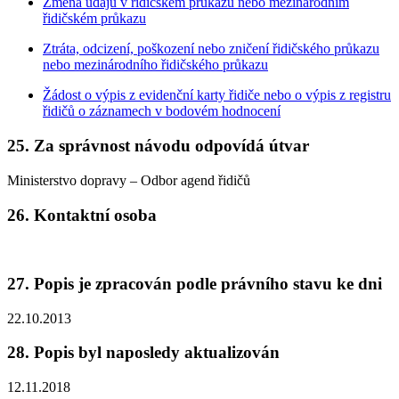
Změna údajů v řidičském průkazu nebo mezinárodním
řidičském průkazu
Ztráta, odcizení, poškození nebo zničení řidičského průkazu
nebo mezinárodního řidičského průkazu
Žádost o výpis z evidenční karty řidiče nebo o výpis z registru
řidičů o záznamech v bodovém hodnocení
25. Za správnost návodu odpovídá útvar
Ministerstvo dopravy – Odbor agend řidičů
26. Kontaktní osoba
27. Popis je zpracován podle právního stavu ke dni
22.10.2013
28. Popis byl naposledy aktualizován
12.11.2018