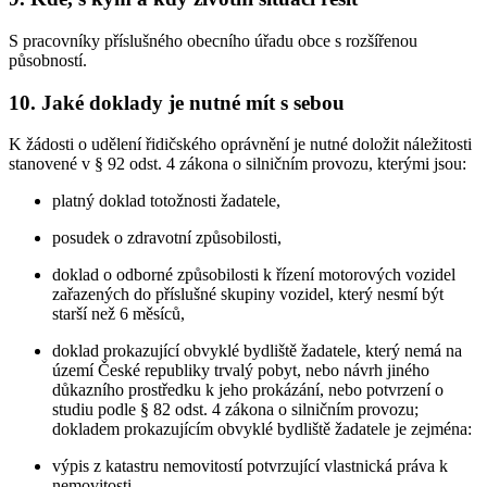
S pracovníky příslušného obecního úřadu obce s rozšířenou
působností.
10. Jaké doklady je nutné mít s sebou
K žádosti o udělení řidičského oprávnění je nutné doložit náležitosti
stanovené v § 92 odst. 4 zákona o silničním provozu, kterými jsou:
platný doklad totožnosti žadatele,
posudek o zdravotní způsobilosti,
doklad o odborné způsobilosti k řízení motorových vozidel
zařazených do příslušné skupiny vozidel, který nesmí být
starší než 6 měsíců,
doklad prokazující obvyklé bydliště žadatele, který nemá na
území České republiky trvalý pobyt, nebo návrh jiného
důkazního prostředku k jeho prokázání, nebo potvrzení o
studiu podle § 82 odst. 4 zákona o silničním provozu;
dokladem prokazujícím obvyklé bydliště žadatele je zejména:
výpis z katastru nemovitostí potvrzující vlastnická práva k
nemovitosti,