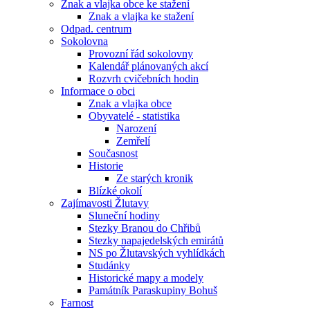
Znak a vlajka obce ke stažení
Znak a vlajka ke stažení
Odpad. centrum
Sokolovna
Provozní řád sokolovny
Kalendář plánovaných akcí
Rozvrh cvičebních hodin
Informace o obci
Znak a vlajka obce
Obyvatelé - statistika
Narození
Zemřelí
Současnost
Historie
Ze starých kronik
Blízké okolí
Zajímavosti Žlutavy
Sluneční hodiny
Stezky Branou do Chřibů
Stezky napajedelských emirátů
NS po Žlutavských vyhlídkách
Studánky
Historické mapy a modely
Památník Paraskupiny Bohuš
Farnost