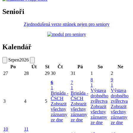
Senioři
Zjednodušená verze stránek nejen pro seniory
Kalendář
Srpen
2026
Po
Út
St
Čt
Pá
So
Ne
27
28
29
30
31
1
2
8
9
6
7
1
1
1
1
Výstava
Výstava
Brigáda -
Brigáda -
drobného
drobného
ČSCH
ČSCH
3
4
5
zvířectva
zvířectva
Zobrazit
Zobrazit
Zobrazit
Zobrazit
všechny
všechny
všechny
všechny
záznamy
záznamy
záznamy
záznamy
ze dne
ze dne
ze dne
ze dne
10
11