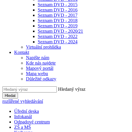
Seznam DVD - 2015
Seznam DVD - 2016
Seznam DVD - 2017
Seznam DVD - 2018
Seznam DVD - 2019
Seznam DVD - 2020⁄21
Seznam DVD - 2022
Seznam DVD - 2024
Virtuální prohlídka
Kontakt
Napište nám
Kde nás najdete
Mapový portál
Mapa webu
Důležité odkazy
Hledaný výraz
Hledat
rozšířené vyhledávání
Úřední deska
Infokanál
Odpadové centrum
ZŠ a MŠ