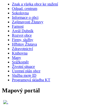
Znak a vlajka obce ke stažení
Odpad. centrum
Sokolovna
Informace o obci
Zajímavosti Žlutavy
Farnost
Areál Dubník
Rozvoj obce
Firmy, služby
Hřbitov Žlutava
Zdravotnictví
Knihovna
Mapy
Srážkoměr
Životní situace
Územní plán obce
Služba moje ID
Programová skladba KT
Mapový portál