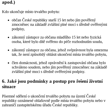
apod.)
Kdo ukončuje místo trvalého pobytu:
občan České republiky starší 15 let nebo jím pověřený
zmocněnec na základě zvláštní plné moci s úředně ověřenými
podpisy,
zákonný zástupce za občana mladšího 15 let nebo fyzická
osoba, které bylo dítě svěřeno do péče rozhodnutím soudu,
zákonný zástupce za občana, jehož svéprávnost byla omezena
tak, že není způsobilý ohlásit ukončení místa trvalého pobytu,
člen domácnosti, jehož oprávnění k zastupování občana bylo
schváleno soudem, nebo jím pověřený zmocněnec na základě
zvláštní plné moci s úředně ověřenými podpisy.
6. Jaké jsou podmínky a postup pro řešení životní
situace
Písemné sdělení o ukončení trvalého pobytu na území České
republiky oznámené ohlašovně podle místa trvalého pobytu nebo v
zahraničí zastupitelskému úřadu České republiky.