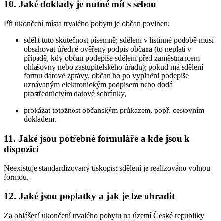
10. Jaké doklady je nutné mít s sebou
Při ukončení místa trvalého pobytu je občan povinen:
sdělit tuto skutečnost písemně; sdělení v listinné podobě musí
obsahovat úředně ověřený podpis občana (to neplatí v
případě, kdy občan podepíše sdělení před zaměstnancem
ohlašovny nebo zastupitelského úřadu); pokud má sdělení
formu datové zprávy, občan ho po vyplnění podepíše
uznávaným elektronickým podpisem nebo dodá
prostřednictvím datové schránky,
prokázat totožnost občanským průkazem, popř. cestovním
dokladem.
11. Jaké jsou potřebné formuláře a kde jsou k
dispozici
Neexistuje standardizovaný tiskopis; sdělení je realizováno volnou
formou.
12. Jaké jsou poplatky a jak je lze uhradit
Za ohlášení ukončení trvalého pobytu na území České republiky