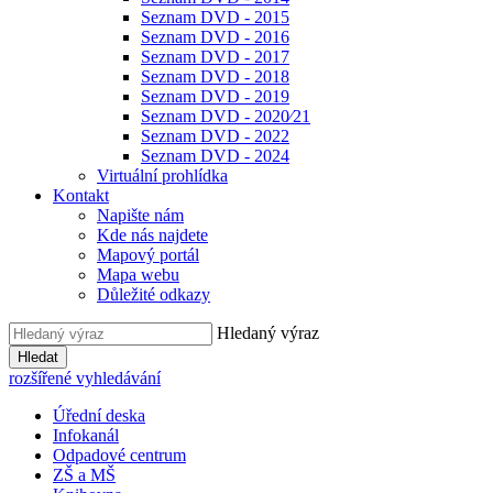
Seznam DVD - 2015
Seznam DVD - 2016
Seznam DVD - 2017
Seznam DVD - 2018
Seznam DVD - 2019
Seznam DVD - 2020⁄21
Seznam DVD - 2022
Seznam DVD - 2024
Virtuální prohlídka
Kontakt
Napište nám
Kde nás najdete
Mapový portál
Mapa webu
Důležité odkazy
Hledaný výraz
Hledat
rozšířené vyhledávání
Úřední deska
Infokanál
Odpadové centrum
ZŠ a MŠ