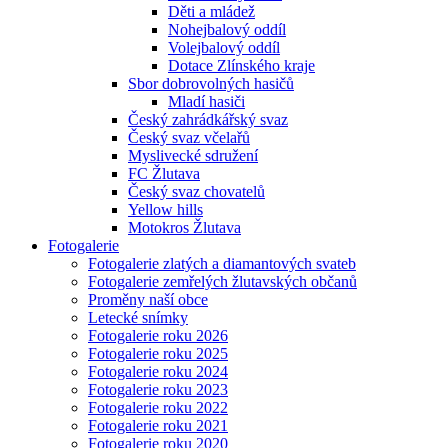
Děti a mládež
Nohejbalový oddíl
Volejbalový oddíl
Dotace Zlínského kraje
Sbor dobrovolných hasičů
Mladí hasiči
Český zahrádkářský svaz
Český svaz včelařů
Myslivecké sdružení
FC Žlutava
Český svaz chovatelů
Yellow hills
Motokros Žlutava
Fotogalerie
Fotogalerie zlatých a diamantových svateb
Fotogalerie zemřelých žlutavských občanů
Proměny naší obce
Letecké snímky
Fotogalerie roku 2026
Fotogalerie roku 2025
Fotogalerie roku 2024
Fotogalerie roku 2023
Fotogalerie roku 2022
Fotogalerie roku 2021
Fotogalerie roku 2020