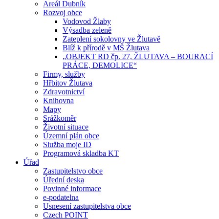
Areál Dubník
Rozvoj obce
Vodovod Žlaby
Výsadba zeleně
Zateplení sokolovny ve Žlutavě
Blíž k přírodě v MŠ Žlutava
„OBJEKT RD čp. 27, ŽLUTAVA – BOURACÍ
PRÁCE, DEMOLICE“
Firmy, služby
Hřbitov Žlutava
Zdravotnictví
Knihovna
Mapy
Srážkoměr
Životní situace
Územní plán obce
Služba moje ID
Programová skladba KT
Úřad
Zastupitelstvo obce
Úřední deska
Povinné informace
e-podatelna
Usnesení zastupitelstva obce
Czech POINT