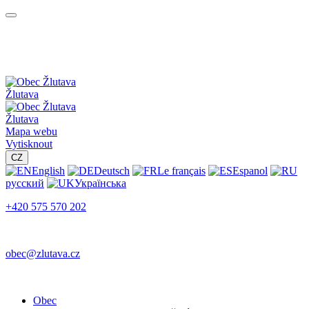
Žlutava
Žlutava
Mapa webu
Vytisknout
CZ
English
Deutsch
Le français
Espanol
русский
Українська
+420 575 570 202
obec@zlutava.cz
Obec