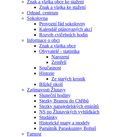
Znak a vlajka obce ke stažení
Znak a vlajka ke stažení
Odpad. centrum
Sokolovna
Provozní řád sokolovny
Kalendář plánovaných akcí
Rozvrh cvičebních hodin
Informace o obci
Znak a vlajka obce
Obyvatelé - statistika
Narození
Zemřelí
Současnost
Historie
Ze starých kronik
Blízké okolí
Zajímavosti Žlutavy
Sluneční hodiny
Stezky Branou do Chřibů
Stezky napajedelských emirátů
NS po Žlutavských vyhlídkách
Studánky
Historické mapy a modely
Památník Paraskupiny Bohuš
Farnost