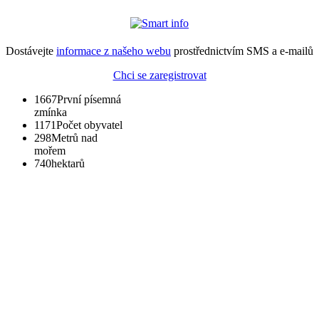
Dostávejte
informace z našeho webu
prostřednictvím SMS a e-mailů
Chci se zaregistrovat
1667
První písemná
zmínka
1171
Počet obyvatel
298
Metrů nad
mořem
740
hektarů