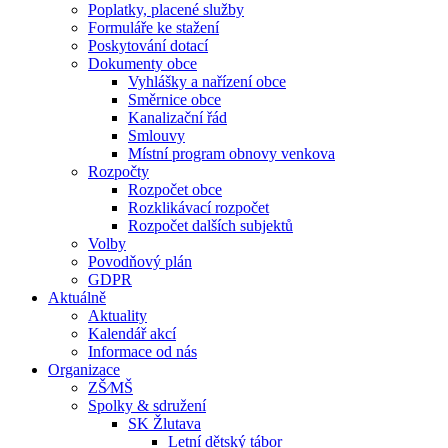
Poplatky, placené služby
Formuláře ke stažení
Poskytování dotací
Dokumenty obce
Vyhlášky a nařízení obce
Směrnice obce
Kanalizační řád
Smlouvy
Místní program obnovy venkova
Rozpočty
Rozpočet obce
Rozklikávací rozpočet
Rozpočet dalších subjektů
Volby
Povodňový plán
GDPR
Aktuálně
Aktuality
Kalendář akcí
Informace od nás
Organizace
ZŠ⁄MŠ
Spolky & sdružení
SK Žlutava
Letní dětský tábor