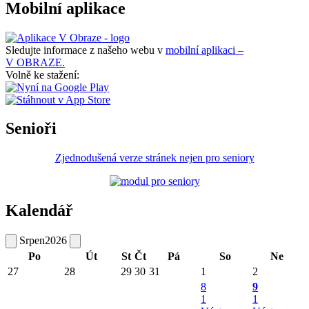
Mobilní aplikace
Sledujte informace z našeho webu v
mobilní aplikaci –
V OBRAZE.
Volně ke stažení:
Senioři
Zjednodušená verze stránek nejen pro seniory
Kalendář
Srpen
2026
Po
Út
St
Čt
Pá
So
Ne
27
28
29
30
31
1
2
8
9
1
1