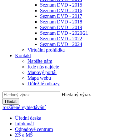
Seznam DVD - 2015
Seznam DVD - 2016
Seznam DVD - 2017
Seznam DVD - 2018
Seznam DVD - 2019
Seznam DVD - 2020⁄21
Seznam DVD - 2022
Seznam DVD - 2024
Virtuální prohlídka
Kontakt
Napište nám
Kde nás najdete
Mapový portál
Mapa webu
Důležité odkazy
Hledaný výraz
Hledat
rozšířené vyhledávání
Úřední deska
Infokanál
Odpadové centrum
ZŠ a MŠ