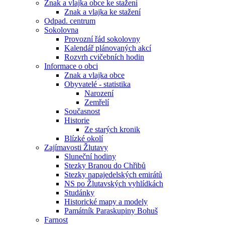
Znak a vlajka obce ke stažení
Znak a vlajka ke stažení
Odpad. centrum
Sokolovna
Provozní řád sokolovny
Kalendář plánovaných akcí
Rozvrh cvičebních hodin
Informace o obci
Znak a vlajka obce
Obyvatelé - statistika
Narození
Zemřelí
Současnost
Historie
Ze starých kronik
Blízké okolí
Zajímavosti Žlutavy
Sluneční hodiny
Stezky Branou do Chřibů
Stezky napajedelských emirátů
NS po Žlutavských vyhlídkách
Studánky
Historické mapy a modely
Památník Paraskupiny Bohuš
Farnost