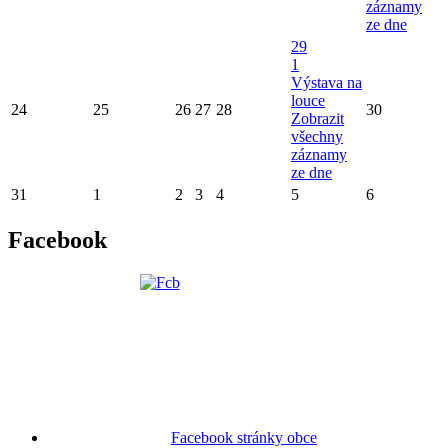
záznamy
ze dne
29
1
Výstava na
louce
24
25
26
27
28
30
Zobrazit
všechny
záznamy
ze dne
31
1
2
3
4
5
6
Facebook
Facebook stránky obce