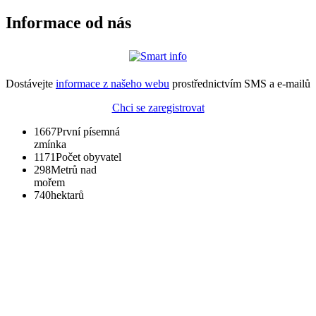
Informace od nás
Dostávejte
informace z našeho webu
prostřednictvím SMS a e-mailů
Chci se zaregistrovat
1667
První písemná
zmínka
1171
Počet obyvatel
298
Metrů nad
mořem
740
hektarů