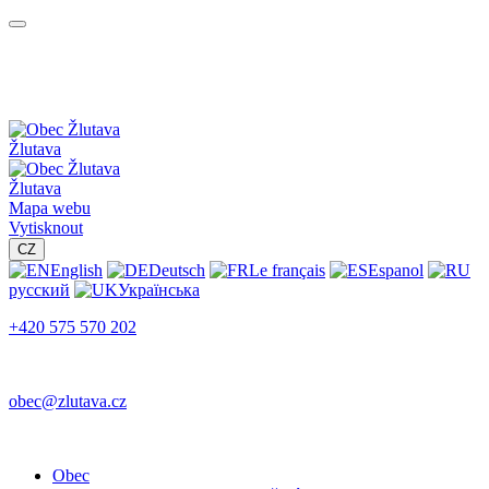
Žlutava
Žlutava
Mapa webu
Vytisknout
CZ
English
Deutsch
Le français
Espanol
русский
Українська
+420 575 570 202
obec@zlutava.cz
Obec