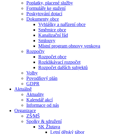
Poplatky, placené služby
Formuláře ke stažení
Poskytování dotací
Dokumenty obce
Vyhlášky a nařízení obce
Směrnice obce
Kanalizační řád
Smlouvy
Místní program obnovy venkova
Rozpočty
Rozpočet obce
Rozklikávací rozpočet
Rozpočet dalších subjektů
Volby
Povodňový plán
GDPR
Aktuálně
Aktuality
Kalendář akcí
Informace od nás
Organizace
ZŠ⁄MŠ
Spolky & sdružení
SK Žlutava
Letní dětský tábor