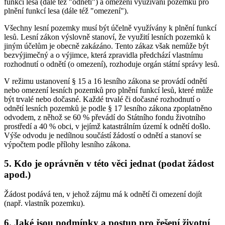
funkcí lesa (dále též "odnětí") a omezení využívání pozemků pro
plnění funkcí lesa (dále též "omezení").
Všechny lesní pozemky musí být účelně využívány k plnění funkcí
lesů. Lesní zákon výslovně stanoví, že využití lesních pozemků k
jiným účelům je obecně zakázáno. Tento zákaz však nemůže být
bezvýjimečný a o výjimce, která zpravidla předchází vlastnímu
rozhodnutí o odnětí (o omezení), rozhoduje orgán státní správy lesů.
V režimu ustanovení § 15 a 16 lesního zákona se provádí odnětí
nebo omezení lesních pozemků pro plnění funkcí lesů, které může
být trvalé nebo dočasné. Každé trvalé či dočasné rozhodnutí o
odnětí lesních pozemků je podle § 17 lesního zákona zpoplatněno
odvodem, z něhož se 60 % převádí do Státního fondu životního
prostředí a 40 % obci, v jejímž katastrálním území k odnětí došlo.
Výše odvodu je nedílnou součástí žádostí o odnětí a stanoví se
výpočtem podle přílohy lesního zákona.
5. Kdo je oprávněn v této věci jednat (podat žádost
apod.)
Žádost podává ten, v jehož zájmu má k odnětí či omezení dojít
(např. vlastník pozemku).
6. Jaké jsou podmínky a postup pro řešení životní