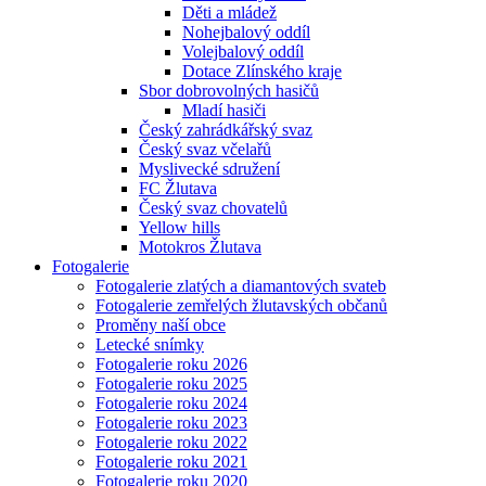
Děti a mládež
Nohejbalový oddíl
Volejbalový oddíl
Dotace Zlínského kraje
Sbor dobrovolných hasičů
Mladí hasiči
Český zahrádkářský svaz
Český svaz včelařů
Myslivecké sdružení
FC Žlutava
Český svaz chovatelů
Yellow hills
Motokros Žlutava
Fotogalerie
Fotogalerie zlatých a diamantových svateb
Fotogalerie zemřelých žlutavských občanů
Proměny naší obce
Letecké snímky
Fotogalerie roku 2026
Fotogalerie roku 2025
Fotogalerie roku 2024
Fotogalerie roku 2023
Fotogalerie roku 2022
Fotogalerie roku 2021
Fotogalerie roku 2020