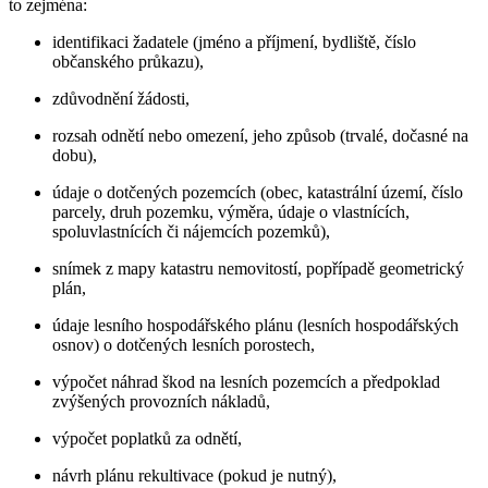
to zejména:
identifikaci žadatele (jméno a příjmení, bydliště, číslo
občanského průkazu),
zdůvodnění žádosti,
rozsah odnětí nebo omezení, jeho způsob (trvalé, dočasné na
dobu),
údaje o dotčených pozemcích (obec, katastrální území, číslo
parcely, druh pozemku, výměra, údaje o vlastnících,
spoluvlastnících či nájemcích pozemků),
snímek z mapy katastru nemovitostí, popřípadě geometrický
plán,
údaje lesního hospodářského plánu (lesních hospodářských
osnov) o dotčených lesních porostech,
výpočet náhrad škod na lesních pozemcích a předpoklad
zvýšených provozních nákladů,
výpočet poplatků za odnětí,
návrh plánu rekultivace (pokud je nutný),