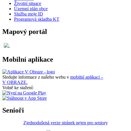
Životní situace
Územní plán obce
Služba moje ID
Programová skladba KT
Mapový portál
Mobilní aplikace
Sledujte informace z našeho webu v
mobilní aplikaci –
V OBRAZE.
Volně ke stažení:
Senioři
Zjednodušená verze stránek nejen pro seniory