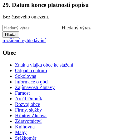
29. Datum konce platnosti popisu
Bez časového omezení.
Hledaný výraz
Hledat
rozšířené vyhledávání
Obec
Znak a vlajka obce ke stažení
Odpad. centrum
Sokolovna
Informace o obci
Zajímavosti Žlutavy
Farnost
Areál Dubník
Rozvoj obce
Firmy, služby
Hřbitov Žlutava
Zdravotnictví
Knihovna
Mapy
Srážkoměr