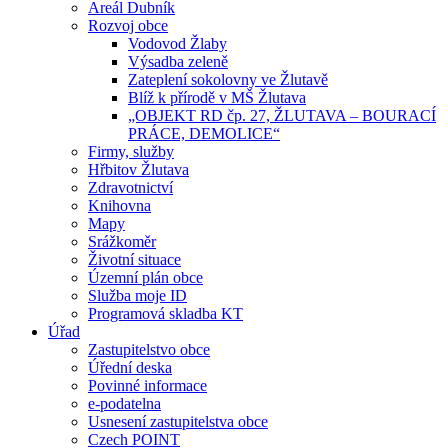
Areál Dubník
Rozvoj obce
Vodovod Žlaby
Výsadba zeleně
Zateplení sokolovny ve Žlutavě
Blíž k přírodě v MŠ Žlutava
„OBJEKT RD čp. 27, ŽLUTAVA – BOURACÍ
PRÁCE, DEMOLICE“
Firmy, služby
Hřbitov Žlutava
Zdravotnictví
Knihovna
Mapy
Srážkoměr
Životní situace
Územní plán obce
Služba moje ID
Programová skladba KT
Úřad
Zastupitelstvo obce
Úřední deska
Povinné informace
e-podatelna
Usnesení zastupitelstva obce
Czech POINT