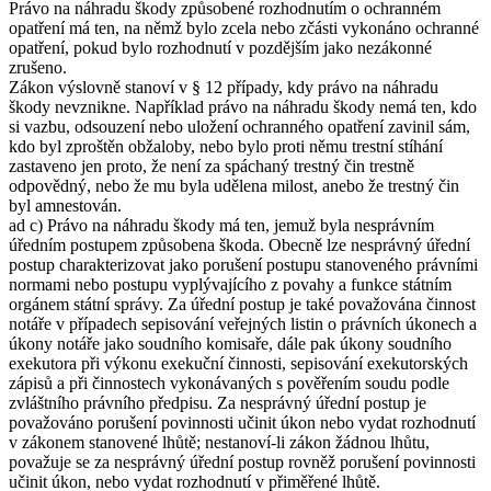
Právo na náhradu škody způsobené rozhodnutím o ochranném
opatření má ten, na němž bylo zcela nebo zčásti vykonáno ochranné
opatření, pokud bylo rozhodnutí v pozdějším jako nezákonné
zrušeno.
Zákon výslovně stanoví v § 12 případy, kdy právo na náhradu
škody nevznikne. Například právo na náhradu škody nemá ten, kdo
si vazbu, odsouzení nebo uložení ochranného opatření zavinil sám,
kdo byl zproštěn obžaloby, nebo bylo proti němu trestní stíhání
zastaveno jen proto, že není za spáchaný trestný čin trestně
odpovědný, nebo že mu byla udělena milost, anebo že trestný čin
byl amnestován.
ad c) Právo na náhradu škody má ten, jemuž byla nesprávním
úředním postupem způsobena škoda. Obecně lze nesprávný úřední
postup charakterizovat jako porušení postupu stanoveného právními
normami nebo postupu vyplývajícího z povahy a funkce státním
orgánem státní správy. Za úřední postup je také považována činnost
notáře v případech sepisování veřejných listin o právních úkonech a
úkony notáře jako soudního komisaře, dále pak úkony soudního
exekutora při výkonu exekuční činnosti, sepisování exekutorských
zápisů a při činnostech vykonávaných s pověřením soudu podle
zvláštního právního předpisu. Za nesprávný úřední postup je
považováno porušení povinnosti učinit úkon nebo vydat rozhodnutí
v zákonem stanovené lhůtě; nestanoví-li zákon žádnou lhůtu,
považuje se za nesprávný úřední postup rovněž porušení povinnosti
učinit úkon, nebo vydat rozhodnutí v přiměřené lhůtě.