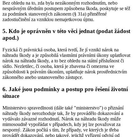
Bez ohledu na to, zda byla nezákonným rozhodnutím, nebo
nesprávným úředním postupem způsobena škoda, poskytuje se též
za podmínek stanovených zákonem (§ 31a) přiměřené
zadostiučinění za vzniklou nemajetkovou újmu.
5. Kdo je oprávněn v této věci jednat (podat žádost
apod.)
Fyzická či právnická osoba, která tvrdí, že jí vznikl nárok na
náhradu škody a je způsobilá vlastními právními úkony uplatňovat
nárok na náhradu škody, a to bez ohledu na státní příslušnost či
sídlo. Nezletilec, či osoba, která je zbavena či omezena ve
způsobilosti k právním úkonům, uplatňuje nárok prostřednictvím
zákonného anebo ustanoveného zástupce.
6. Jaké jsou podmínky a postup pro řešení životní
situace
Ministerstvo spravedlnosti (dále také "ministerstvo") o přiznání
náhrady škody nerozhoduje tak, že by provádělo dokazování a
vydávalo závazné rozhodnutí. Nárok na náhradu škody může
mimosoudně vypořádat v případech, kdy jej lze považovat za
nesporný. Zákon počítá s tím, že případy, ve kterých je třeba
provádět dokazování, nebo takové, jejichž vyřízení odvisí od