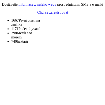
Dostávejte
informace z našeho webu
prostřednictvím SMS a e-mailů
Chci se zaregistrovat
1667
První písemná
zmínka
1171
Počet obyvatel
298
Metrů nad
mořem
740
hektarů