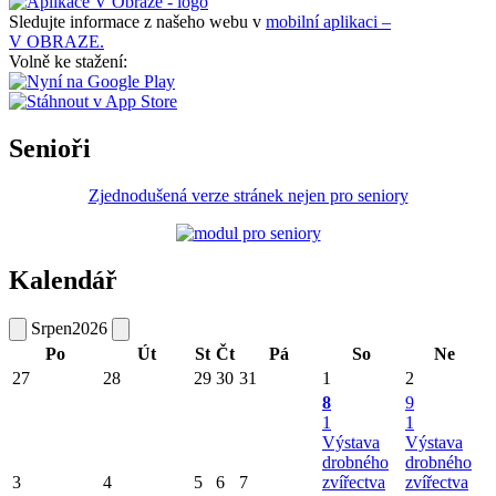
Sledujte informace z našeho webu v
mobilní aplikaci –
V OBRAZE.
Volně ke stažení:
Senioři
Zjednodušená verze stránek nejen pro seniory
Kalendář
Srpen
2026
Po
Út
St
Čt
Pá
So
Ne
27
28
29
30
31
1
2
8
9
1
1
Výstava
Výstava
drobného
drobného
3
4
5
6
7
zvířectva
zvířectva