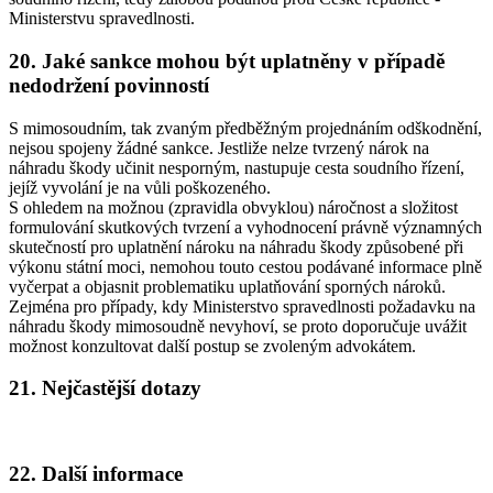
Ministerstvu spravedlnosti.
20. Jaké sankce mohou být uplatněny v případě
nedodržení povinností
S mimosoudním, tak zvaným předběžným projednáním odškodnění,
nejsou spojeny žádné sankce. Jestliže nelze tvrzený nárok na
náhradu škody učinit nesporným, nastupuje cesta soudního řízení,
jejíž vyvolání je na vůli poškozeného.
S ohledem na možnou (zpravidla obvyklou) náročnost a složitost
formulování skutkových tvrzení a vyhodnocení právně významných
skutečností pro uplatnění nároku na náhradu škody způsobené při
výkonu státní moci, nemohou touto cestou podávané informace plně
vyčerpat a objasnit problematiku uplatňování sporných nároků.
Zejména pro případy, kdy Ministerstvo spravedlnosti požadavku na
náhradu škody mimosoudně nevyhoví, se proto doporučuje uvážit
možnost konzultovat další postup se zvoleným advokátem.
21. Nejčastější dotazy
22. Další informace