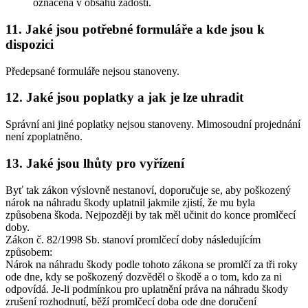
označena v obsahu žádosti.
11. Jaké jsou potřebné formuláře a kde jsou k
dispozici
Předepsané formuláře nejsou stanoveny.
12. Jaké jsou poplatky a jak je lze uhradit
Správní ani jiné poplatky nejsou stanoveny. Mimosoudní projednání
není zpoplatněno.
13. Jaké jsou lhůty pro vyřízení
Byť tak zákon výslovně nestanoví, doporučuje se, aby poškozený
nárok na náhradu škody uplatnil jakmile zjistí, že mu byla
způsobena škoda. Nejpozději by tak měl učinit do konce promlčecí
doby.
Zákon č. 82/1998 Sb. stanoví promlčecí doby následujícím
způsobem:
Nárok na náhradu škody podle tohoto zákona se promlčí za tři roky
ode dne, kdy se poškozený dozvěděl o škodě a o tom, kdo za ni
odpovídá. Je-li podmínkou pro uplatnění práva na náhradu škody
zrušení rozhodnutí, běží promlčecí doba ode dne doručení