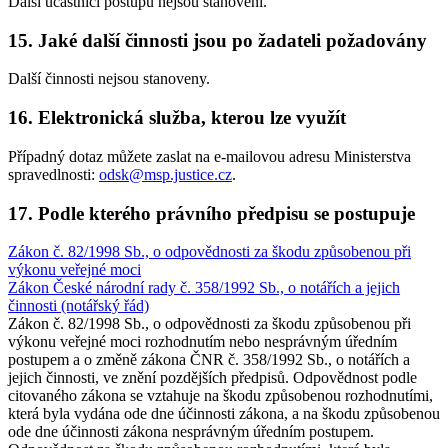
Další účastníci postupu nejsou stanoveni.
15. Jaké další činnosti jsou po žadateli požadovány
Další činnosti nejsou stanoveny.
16. Elektronická služba, kterou lze využít
Případný dotaz můžete zaslat na e-mailovou adresu Ministerstva
spravedlnosti:
odsk@msp.justice.cz
.
17. Podle kterého právního předpisu se postupuje
Zákon č. 82/1998 Sb., o odpovědnosti za škodu způsobenou při
výkonu veřejné moci
Zákon České národní rady č. 358/1992 Sb., o notářích a jejich
činnosti (notářský řád)
Zákon č. 82/1998 Sb., o odpovědnosti za škodu způsobenou při
výkonu veřejné moci rozhodnutím nebo nesprávným úředním
postupem a o změně zákona ČNR č. 358/1992 Sb., o notářích a
jejich činnosti, ve znění pozdějších předpisů. Odpovědnost podle
citovaného zákona se vztahuje na škodu způsobenou rozhodnutími,
která byla vydána ode dne účinnosti zákona, a na škodu způsobenou
ode dne účinnosti zákona nesprávným úředním postupem.