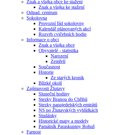
Znak a vlajka obce ke stažení
Znak a vlajka ke stažení
Odpad. centrum
Sokolovna
Provozní řád sokolovny
Kalendář plánovaných akcí
Rozvrh cvičebních hodin
Informace o obci
Znak a vlajka obce
Obyvatelé - statistika
Narození
Zemřelí
Současnost
Historie
Ze starých kronik
Blízké okolí
Zajímavosti Žlutavy
Sluneční hodiny
Stezky Branou do Chřibů
Stezky napajedelských emirátů
NS po Žlutavských vyhlídkách
Studánky
Historické mapy a modely
Památník Paraskupiny Bohuš
Farnost