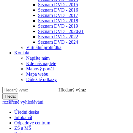
Seznam DVD - 2015
Seznam DVD - 2016
Seznam DVD - 2017
Seznam DVD - 2018
Seznam DVD - 2019
Seznam DVD - 2020⁄21
Seznam DVD - 2022
Seznam DVD - 2024
Virtuální prohlídka
Kontakt
Napište nám
Kde nás najdete
Mapový portál
Mapa webu
Důležité odkazy
Hledaný výraz
Hledat
rozšířené vyhledávání
Úřední deska
Infokanál
Odpadové centrum
ZŠ a MŠ