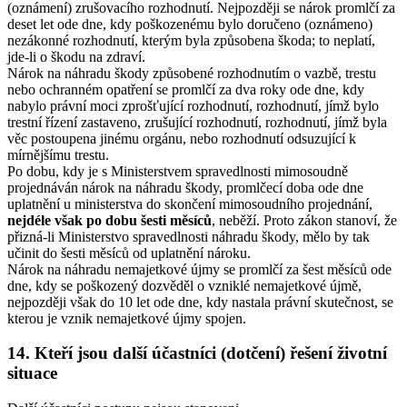
(oznámení) zrušovacího rozhodnutí. Nejpozději se nárok promlčí za
deset let ode dne, kdy poškozenému bylo doručeno (oznámeno)
nezákonné rozhodnutí, kterým byla způsobena škoda; to neplatí,
jde-li o škodu na zdraví.
Nárok na náhradu škody způsobené rozhodnutím o vazbě, trestu
nebo ochranném opatření se promlčí za dva roky ode dne, kdy
nabylo právní moci zprošťující rozhodnutí, rozhodnutí, jímž bylo
trestní řízení zastaveno, zrušující rozhodnutí, rozhodnutí, jímž byla
věc postoupena jinému orgánu, nebo rozhodnutí odsuzující k
mírnějšímu trestu.
Po dobu, kdy je s Ministerstvem spravedlnosti mimosoudně
projednáván nárok na náhradu škody, promlčecí doba ode dne
uplatnění u ministerstva do skončení mimosoudního projednání,
nejdéle však po dobu šesti měsíců
, neběží. Proto zákon stanoví, že
přizná-li Ministerstvo spravedlnosti náhradu škody, mělo by tak
učinit do šesti měsíců od uplatnění nároku.
Nárok na náhradu nemajetkové újmy se promlčí za šest měsíců ode
dne, kdy se poškozený dozvěděl o vzniklé nemajetkové újmě,
nejpozději však do 10 let ode dne, kdy nastala právní skutečnost, se
kterou je vznik nemajetkové újmy spojen.
14. Kteří jsou další účastníci (dotčení) řešení životní
situace