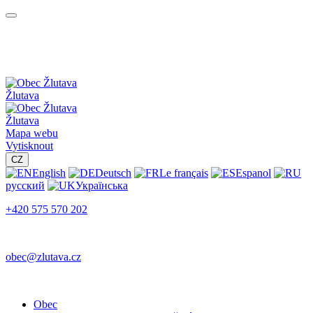
Žlutava
Žlutava
Mapa webu
Vytisknout
CZ
English
Deutsch
Le français
Espanol
русский
Українська
+420 575 570 202
obec@zlutava.cz
Obec