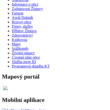
Informace o obci
Zajímavosti Žlutavy
Farnost
Areál Dubník
Rozvoj obce
Firmy, služby
Hřbitov Žlutava
Zdravotnictví
Knihovna
Mapy
Srážkoměr
Životní situace
Územní plán obce
Služba moje ID
Programová skladba KT
Mapový portál
Mobilní aplikace