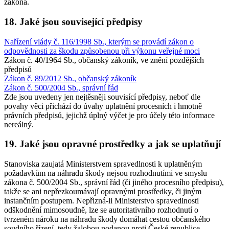
zákona.
18. Jaké jsou související předpisy
Nařízení vlády č. 116/1998 Sb., kterým se provádí zákon o
odpovědnosti za škodu způsobenou při výkonu veřejné moci
Zákon č. 40/1964 Sb., občanský zákoník, ve znění pozdějších
předpisů
Zákon č. 89/2012 Sb., občanský zákoník
Zákon č. 500/2004 Sb., správní řád
Zde jsou uvedeny jen nejtěsněji souvisící předpisy, neboť dle
povahy věci přichází do úvahy uplatnění procesních i hmotně
právních předpisů, jejichž úplný výčet je pro účely této informace
nereálný.
19. Jaké jsou opravné prostředky a jak se uplatňují
Stanoviska zaujatá Ministerstvem spravedlnosti k uplatněným
požadavkům na náhradu škody nejsou rozhodnutími ve smyslu
zákona č. 500/2004 Sb., správní řád (či jiného procesního předpisu),
takže se ani nepřezkoumávají opravnými prostředky, či jiným
instančním postupem. Nepřizná-li Ministerstvo spravedlnosti
odškodnění mimosoudně, lze se autoritativního rozhodnutí o
tvrzeném nároku na náhradu škody domáhat cestou občanského
soudního řízení, tedy žalobou podanou proti České republice -