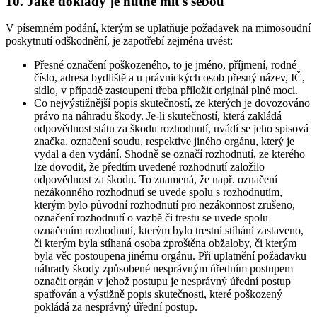
10. Jaké doklady je nutné mít s sebou
V písemném podání, kterým se uplatňuje požadavek na mimosoudní
poskytnutí odškodnění, je zapotřebí zejména uvést:
Přesné označení poškozeného, to je jméno, příjmení, rodné
číslo, adresa bydliště a u právnických osob přesný název, IČ,
sídlo, v případě zastoupení třeba přiložit originál plné moci.
Co nejvýstižnější popis skutečností, ze kterých je dovozováno
právo na náhradu škody. Je-li skutečností, která zakládá
odpovědnost státu za škodu rozhodnutí, uvádí se jeho spisová
značka, označení soudu, respektive jiného orgánu, který je
vydal a den vydání. Shodně se označí rozhodnutí, ze kterého
lze dovodit, že předtím uvedené rozhodnutí založilo
odpovědnost za škodu. To znamená, že např. označení
nezákonného rozhodnutí se uvede spolu s rozhodnutím,
kterým bylo původní rozhodnutí pro nezákonnost zrušeno,
označení rozhodnutí o vazbě či trestu se uvede spolu
označením rozhodnutí, kterým bylo trestní stíhání zastaveno,
či kterým byla stíhaná osoba zproštěna obžaloby, či kterým
byla věc postoupena jinému orgánu. Při uplatnění požadavku
náhrady škody způsobené nesprávným úředním postupem
označit orgán v jehož postupu je nesprávný úřední postup
spatřován a výstižně popis skutečnosti, které poškozený
pokládá za nesprávný úřední postup.