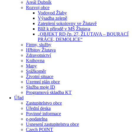
Areál Dubník
Rozvoj obce
Vodovod Žlaby
Výsadba zeleně
Zateplení sokolovny ve Žlutavě
Blíž k přírodě v MŠ Žlutava
„OBJEKT RD čp. 27, ŽLUTAVA – BOURACÍ
PRÁCE, DEMOLICE“
Firmy, služby
Hřbitov Žlutava
Zdravotnictví
Knihovna
Mapy
Srážkoměr
Životní situace
Územní plán obce
Služba moje ID
Programová skladba KT
Úřad
Zastupitelstvo obce
Úřední deska
Povinné informace
e-podatelna
Usnesení zastupitelstva obce
Czech POINT