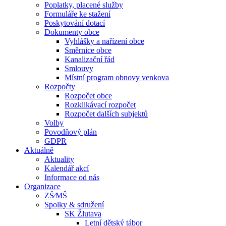
Poplatky, placené služby
Formuláře ke stažení
Poskytování dotací
Dokumenty obce
Vyhlášky a nařízení obce
Směrnice obce
Kanalizační řád
Smlouvy
Místní program obnovy venkova
Rozpočty
Rozpočet obce
Rozklikávací rozpočet
Rozpočet dalších subjektů
Volby
Povodňový plán
GDPR
Aktuálně
Aktuality
Kalendář akcí
Informace od nás
Organizace
ZŠ⁄MŠ
Spolky & sdružení
SK Žlutava
Letní dětský tábor