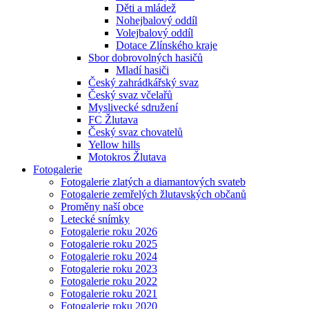
Děti a mládež
Nohejbalový oddíl
Volejbalový oddíl
Dotace Zlínského kraje
Sbor dobrovolných hasičů
Mladí hasiči
Český zahrádkářský svaz
Český svaz včelařů
Myslivecké sdružení
FC Žlutava
Český svaz chovatelů
Yellow hills
Motokros Žlutava
Fotogalerie
Fotogalerie zlatých a diamantových svateb
Fotogalerie zemřelých žlutavských občanů
Proměny naší obce
Letecké snímky
Fotogalerie roku 2026
Fotogalerie roku 2025
Fotogalerie roku 2024
Fotogalerie roku 2023
Fotogalerie roku 2022
Fotogalerie roku 2021
Fotogalerie roku 2020