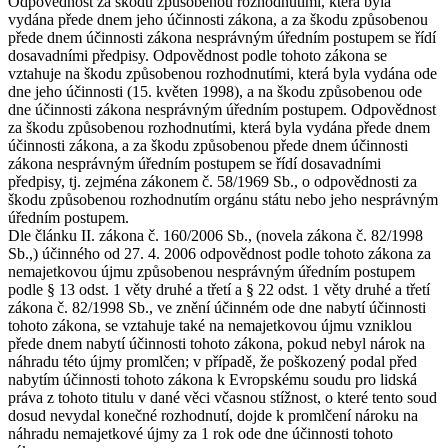
Odpovědnost za škodu způsobenou rozhodnutími, která byla
vydána přede dnem jeho účinnosti zákona, a za škodu způsobenou
přede dnem účinnosti zákona nesprávným úředním postupem se řídí
dosavadními předpisy. Odpovědnost podle tohoto zákona se
vztahuje na škodu způsobenou rozhodnutími, která byla vydána ode
dne jeho účinnosti (15. květen 1998), a na škodu způsobenou ode
dne účinnosti zákona nesprávným úředním postupem. Odpovědnost
za škodu způsobenou rozhodnutími, která byla vydána přede dnem
účinnosti zákona, a za škodu způsobenou přede dnem účinnosti
zákona nesprávným úředním postupem se řídí dosavadními
předpisy, tj. zejména zákonem č. 58/1969 Sb., o odpovědnosti za
škodu způsobenou rozhodnutím orgánu státu nebo jeho nesprávným
úředním postupem.
Dle článku II. zákona č. 160/2006 Sb., (novela zákona č. 82/1998
Sb.,) účinného od 27. 4. 2006 odpovědnost podle tohoto zákona za
nemajetkovou újmu způsobenou nesprávným úředním postupem
podle § 13 odst. 1 věty druhé a třetí a § 22 odst. 1 věty druhé a třetí
zákona č. 82/1998 Sb., ve znění účinném ode dne nabytí účinnosti
tohoto zákona, se vztahuje také na nemajetkovou újmu vzniklou
přede dnem nabytí účinnosti tohoto zákona, pokud nebyl nárok na
náhradu této újmy promlčen; v případě, že poškozený podal před
nabytím účinnosti tohoto zákona k Evropskému soudu pro lidská
práva z tohoto titulu v dané věci včasnou stížnost, o které tento soud
dosud nevydal konečné rozhodnutí, dojde k promlčení nároku na
náhradu nemajetkové újmy za 1 rok ode dne účinnosti tohoto