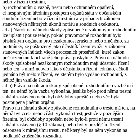
nebo v řízení trestním,
b) rozhodnutím o vazbě, trestu nebo ochranném opatření,
c) nesprávným úředním postupem orgánů státu v občanském
soudním řízení nebo v řízení trestním a v případech zákonem
stanovených některých úkonů notářů a soudních exekutorů.
ad a) Nárok na náhradu škody způsobené nezákonným rozhodnutím
lze uplatnit pouze tehdy, pokud pravomocné rozhodnutí bylo
příslušným orgánem pro nezákonnost zrušeno nebo změněno, za
podmínky, že poškozený jako účastník řízení využil v zákonem
stanovených lhůtách všech procesních prostředků, které zákon
poškozenému k ochraně jeho práva poskytuje. Právo na náhradu
škody způsobené nezákonným rozhodnutím mají účastníci řízení
nebo ten, s nímž nebylo jako s účastníkem řízení jednáno, ačkoli
jednáno být mělo v řízení, ve kterém bylo vydáno rozhodnutí, z
něhož jim vznikla škoda.
ad b) Právo na náhradu škody způsobené rozhodnutím o vazbě má
ten, na němž byla vazba vykonána, jestliže bylo proti němu trestní
stíhání zastaveno nebo byl obžaloby zproštěn nebo věc byla
postoupena jinému orgánu.
Právo na náhradu škody způsobené rozhodnutím o trestu má ten, na
němž byl zcela nebo zčásti vykonán trest, jestliže v pozdějším
řízením, byl obžaloby zproštěn nebo bylo-li proti němu trestní
stíhání zastaveno (§ 10 zákona), nebo byl v pozdějším řízení
odsouzen k mírnějšímu trestu, než který byl na něm vykonán na
podkladě zrušeného rozsudku.