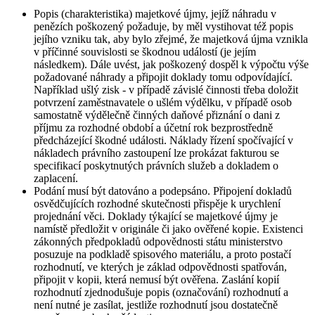
Popis (charakteristika) majetkové újmy, jejíž náhradu v
penězích poškozený požaduje, by měl vystihovat též popis
jejího vzniku tak, aby bylo zřejmé, že majetková újma vznikla
v příčinné souvislosti se škodnou událostí (je jejím
následkem). Dále uvést, jak poškozený dospěl k výpočtu výše
požadované náhrady a připojit doklady tomu odpovídající.
Například ušlý zisk - v případě závislé činnosti třeba doložit
potvrzení zaměstnavatele o ušlém výdělku, v případě osob
samostatně výdělečně činných daňové přiznání o dani z
příjmu za rozhodné období a účetní rok bezprostředně
předcházející škodné události. Náklady řízení spočívající v
nákladech právního zastoupení lze prokázat fakturou se
specifikací poskytnutých právních služeb a dokladem o
zaplacení.
Podání musí být datováno a podepsáno. Připojení dokladů
osvědčujících rozhodné skutečnosti přispěje k urychlení
projednání věci. Doklady týkající se majetkové újmy je
namístě předložit v originále či jako ověřené kopie. Existenci
zákonných předpokladů odpovědnosti státu ministerstvo
posuzuje na podkladě spisového materiálu, a proto postačí
rozhodnutí, ve kterých je základ odpovědnosti spatřován,
připojit v kopii, která nemusí být ověřena. Zaslání kopií
rozhodnutí zjednodušuje popis (označování) rozhodnutí a
není nutné je zasílat, jestliže rozhodnutí jsou dostatečně