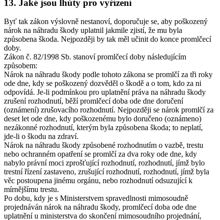
13. Jaké jsou lhůty pro vyřízení
Byť tak zákon výslovně nestanoví, doporučuje se, aby poškozený
nárok na náhradu škody uplatnil jakmile zjistí, že mu byla
způsobena škoda. Nejpozději by tak měl učinit do konce promlčecí
doby.
Zákon č. 82/1998 Sb. stanoví promlčecí doby následujícím
způsobem:
Nárok na náhradu škody podle tohoto zákona se promlčí za tři roky
ode dne, kdy se poškozený dozvěděl o škodě a o tom, kdo za ni
odpovídá. Je-li podmínkou pro uplatnění práva na náhradu škody
zrušení rozhodnutí, běží promlčecí doba ode dne doručení
(oznámení) zrušovacího rozhodnutí. Nejpozději se nárok promlčí za
deset let ode dne, kdy poškozenému bylo doručeno (oznámeno)
nezákonné rozhodnutí, kterým byla způsobena škoda; to neplatí,
jde-li o škodu na zdraví.
Nárok na náhradu škody způsobené rozhodnutím o vazbě, trestu
nebo ochranném opatření se promlčí za dva roky ode dne, kdy
nabylo právní moci zprošťující rozhodnutí, rozhodnutí, jímž bylo
trestní řízení zastaveno, zrušující rozhodnutí, rozhodnutí, jímž byla
věc postoupena jinému orgánu, nebo rozhodnutí odsuzující k
mírnějšímu trestu.
Po dobu, kdy je s Ministerstvem spravedlnosti mimosoudně
projednáván nárok na náhradu škody, promlčecí doba ode dne
uplatnění u ministerstva do skončení mimosoudního projednání,