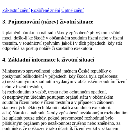
Základní znění
Rozšířené znění
Úplné znění
3. Pojmenování (název) životní situace
Uplatnění nároku na náhradu škody způsobené při výkonu státní
moci, došlo-li ke škodě v občanském soudním řízení nebo v řízení
trestním, v soudnictví správním, jakož i v těch případech, kdy stát
odpovídá za postup notáře či soudního exekutora
4. Základní informace k životní situaci
Ministerstvo spravedlnosti jedná jménem České republiky o
poskytnutí odškodnění v případech, kdy škoda byla způsobena:
a) nezákonným rozhodnutím vydaným v občanském soudním řízení
nebo v řízení trestním,
b) rozhodnutím o vazbě, trestu nebo ochranném opatření,
c) nesprávným úředním postupem orgánů státu v občanském
soudním řízení nebo v řízení trestním a v případech zákonem
stanovených některých úkonů notářů a soudních exekutorů.
ad a) Nárok na náhradu škody způsobené nezákonným rozhodnutím
lze uplatnit pouze tehdy, pokud pravomocné rozhodnutí bylo
příslušným orgánem pro nezákonnost zrušeno nebo změněno, za
podmínky, že poškozený jako účastník řízení využil v zákonem