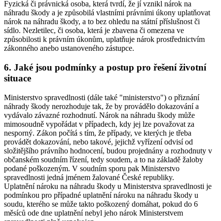
Fyzická či právnická osoba, která tvrdí, že jí vznikl nárok na
náhradu škody a je způsobilá vlastními právními úkony uplatňovat
nárok na náhradu škody, a to bez ohledu na státní příslušnost či
sídlo. Nezletilec, či osoba, která je zbavena či omezena ve
způsobilosti k právním úkonům, uplatňuje nárok prostřednictvím
zákonného anebo ustanoveného zástupce.
6. Jaké jsou podmínky a postup pro řešení životní
situace
Ministerstvo spravedlnosti (dále také "ministerstvo") o přiznání
náhrady škody nerozhoduje tak, že by provádělo dokazování a
vydávalo závazné rozhodnutí. Nárok na náhradu škody může
mimosoudně vypořádat v případech, kdy jej lze považovat za
nesporný. Zákon počítá s tím, že případy, ve kterých je třeba
provádět dokazování, nebo takové, jejichž vyřízení odvisí od
složitějšího právního hodnocení, budou projednány a rozhodnuty v
občanském soudním řízení, tedy soudem, a to na základě žaloby
podané poškozeným. V soudním sporu pak Ministerstvo
spravedlnosti jedná jménem žalované České republiky.
Uplatnění nároku na náhradu škody u Ministerstva spravedlnosti je
podmínkou pro případné uplatnění nároku na náhradu škody u
soudu, kterého se může takto poškozený domáhat, pokud do 6
měsíců ode dne uplatnění nebyl jeho nárok Ministerstvem