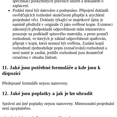
specifikací poskytnutých právních služeb a dokladem o
zaplacení.
Podání musí být datováno a podepsáno. Připojení dokladů
osvědčujících rozhodné skutečnosti přispěje k urychlení
projednání věci. Doklady týkající se majetkové újmy je
namístě předložit v originále či jako ověřené kopie. Existenci
zákonných předpokladů odpovědnosti státu ministerstvo
posuzuje na podkladě spisového materiálu, a proto postačí
rozhodnutí, ve kterých je základ odpovědnosti spatřován,
připojit v kopii, která nemusí být ověřena. Zaslání kopií
rozhodnutí zjednodušuje popis (označování) rozhodnutí a
není nutné je zasílat, jestliže rozhodnutí jsou dostatečně
označena v obsahu žádosti.
11. Jaké jsou potřebné formuláře a kde jsou k
dispozici
Předepsané formuláře nejsou stanoveny.
12. Jaké jsou poplatky a jak je lze uhradit
Správní ani jiné poplatky nejsou stanoveny. Mimosoudní projednání
není zpoplatněno.