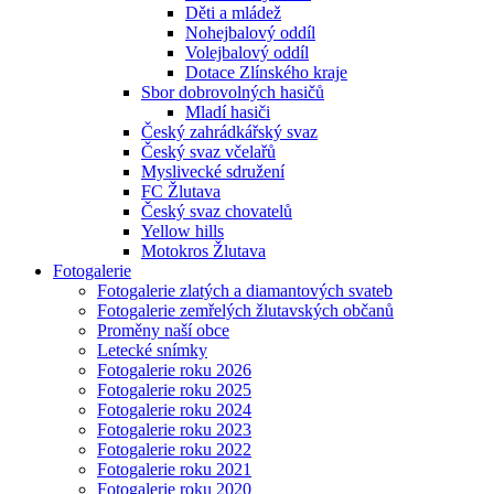
Děti a mládež
Nohejbalový oddíl
Volejbalový oddíl
Dotace Zlínského kraje
Sbor dobrovolných hasičů
Mladí hasiči
Český zahrádkářský svaz
Český svaz včelařů
Myslivecké sdružení
FC Žlutava
Český svaz chovatelů
Yellow hills
Motokros Žlutava
Fotogalerie
Fotogalerie zlatých a diamantových svateb
Fotogalerie zemřelých žlutavských občanů
Proměny naší obce
Letecké snímky
Fotogalerie roku 2026
Fotogalerie roku 2025
Fotogalerie roku 2024
Fotogalerie roku 2023
Fotogalerie roku 2022
Fotogalerie roku 2021
Fotogalerie roku 2020