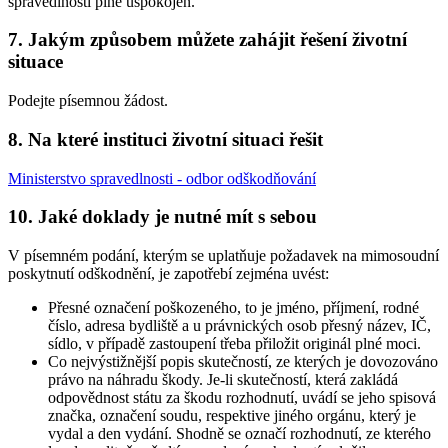
spravedlnosti plně uspokojen.
7. Jakým způsobem můžete zahájit řešení životní
situace
Podejte písemnou žádost.
8. Na které instituci životní situaci řešit
Ministerstvo spravedlnosti - odbor odškodňování
10. Jaké doklady je nutné mít s sebou
V písemném podání, kterým se uplatňuje požadavek na mimosoudní
poskytnutí odškodnění, je zapotřebí zejména uvést:
Přesné označení poškozeného, to je jméno, příjmení, rodné
číslo, adresa bydliště a u právnických osob přesný název, IČ,
sídlo, v případě zastoupení třeba přiložit originál plné moci.
Co nejvýstižnější popis skutečností, ze kterých je dovozováno
právo na náhradu škody. Je-li skutečností, která zakládá
odpovědnost státu za škodu rozhodnutí, uvádí se jeho spisová
značka, označení soudu, respektive jiného orgánu, který je
vydal a den vydání. Shodně se označí rozhodnutí, ze kterého