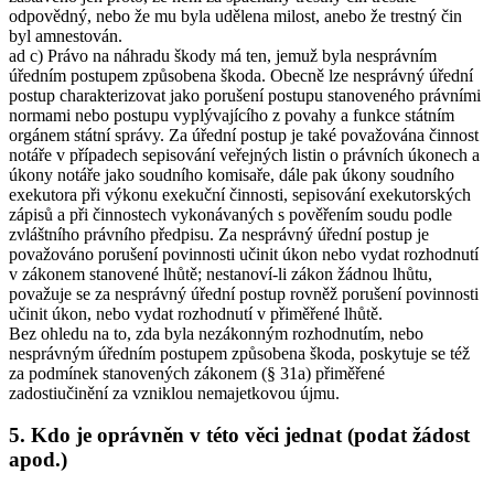
odpovědný, nebo že mu byla udělena milost, anebo že trestný čin
byl amnestován.
ad c) Právo na náhradu škody má ten, jemuž byla nesprávním
úředním postupem způsobena škoda. Obecně lze nesprávný úřední
postup charakterizovat jako porušení postupu stanoveného právními
normami nebo postupu vyplývajícího z povahy a funkce státním
orgánem státní správy. Za úřední postup je také považována činnost
notáře v případech sepisování veřejných listin o právních úkonech a
úkony notáře jako soudního komisaře, dále pak úkony soudního
exekutora při výkonu exekuční činnosti, sepisování exekutorských
zápisů a při činnostech vykonávaných s pověřením soudu podle
zvláštního právního předpisu. Za nesprávný úřední postup je
považováno porušení povinnosti učinit úkon nebo vydat rozhodnutí
v zákonem stanovené lhůtě; nestanoví-li zákon žádnou lhůtu,
považuje se za nesprávný úřední postup rovněž porušení povinnosti
učinit úkon, nebo vydat rozhodnutí v přiměřené lhůtě.
Bez ohledu na to, zda byla nezákonným rozhodnutím, nebo
nesprávným úředním postupem způsobena škoda, poskytuje se též
za podmínek stanovených zákonem (§ 31a) přiměřené
zadostiučinění za vzniklou nemajetkovou újmu.
5. Kdo je oprávněn v této věci jednat (podat žádost
apod.)