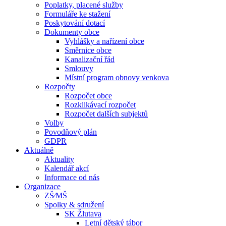
Poplatky, placené služby
Formuláře ke stažení
Poskytování dotací
Dokumenty obce
Vyhlášky a nařízení obce
Směrnice obce
Kanalizační řád
Smlouvy
Místní program obnovy venkova
Rozpočty
Rozpočet obce
Rozklikávací rozpočet
Rozpočet dalších subjektů
Volby
Povodňový plán
GDPR
Aktuálně
Aktuality
Kalendář akcí
Informace od nás
Organizace
ZŠ⁄MŠ
Spolky & sdružení
SK Žlutava
Letní dětský tábor