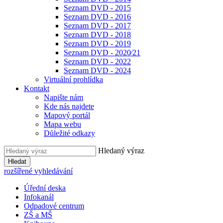
Seznam DVD - 2015
Seznam DVD - 2016
Seznam DVD - 2017
Seznam DVD - 2018
Seznam DVD - 2019
Seznam DVD - 2020⁄21
Seznam DVD - 2022
Seznam DVD - 2024
Virtuální prohlídka
Kontakt
Napište nám
Kde nás najdete
Mapový portál
Mapa webu
Důležité odkazy
Hledaný výraz
Hledat
rozšířené vyhledávání
Úřední deska
Infokanál
Odpadové centrum
ZŠ a MŠ