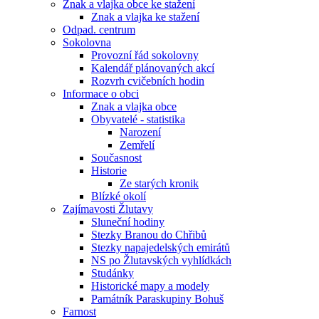
Znak a vlajka obce ke stažení
Znak a vlajka ke stažení
Odpad. centrum
Sokolovna
Provozní řád sokolovny
Kalendář plánovaných akcí
Rozvrh cvičebních hodin
Informace o obci
Znak a vlajka obce
Obyvatelé - statistika
Narození
Zemřelí
Současnost
Historie
Ze starých kronik
Blízké okolí
Zajímavosti Žlutavy
Sluneční hodiny
Stezky Branou do Chřibů
Stezky napajedelských emirátů
NS po Žlutavských vyhlídkách
Studánky
Historické mapy a modely
Památník Paraskupiny Bohuš
Farnost