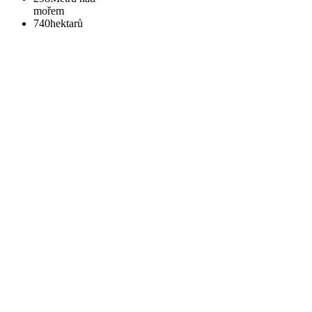
mořem
740
hektarů