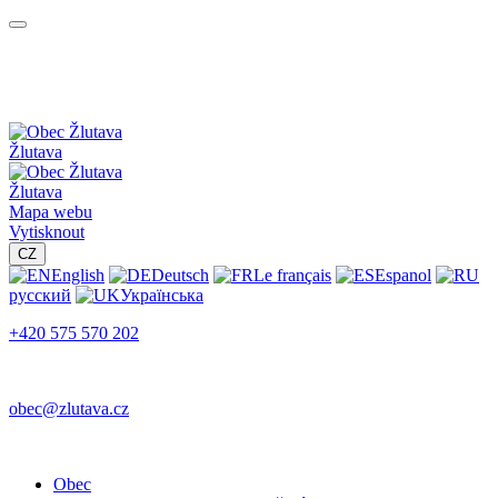
Žlutava
Žlutava
Mapa webu
Vytisknout
CZ
English
Deutsch
Le français
Espanol
русский
Українська
+420 575 570 202
obec@zlutava.cz
Obec