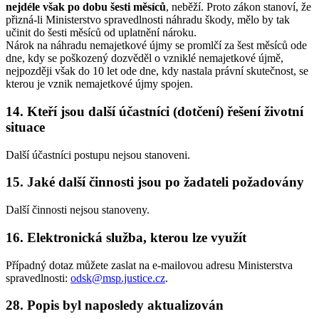
nejdéle však po dobu šesti měsíců
, neběží. Proto zákon stanoví, že
přizná-li Ministerstvo spravedlnosti náhradu škody, mělo by tak
učinit do šesti měsíců od uplatnění nároku.
Nárok na náhradu nemajetkové újmy se promlčí za šest měsíců ode
dne, kdy se poškozený dozvěděl o vzniklé nemajetkové újmě,
nejpozději však do 10 let ode dne, kdy nastala právní skutečnost, se
kterou je vznik nemajetkové újmy spojen.
14. Kteří jsou další účastníci (dotčení) řešení životní
situace
Další účastníci postupu nejsou stanoveni.
15. Jaké další činnosti jsou po žadateli požadovány
Další činnosti nejsou stanoveny.
16. Elektronická služba, kterou lze využít
Případný dotaz můžete zaslat na e-mailovou adresu Ministerstva
spravedlnosti:
odsk@msp.justice.cz
.
28. Popis byl naposledy aktualizován