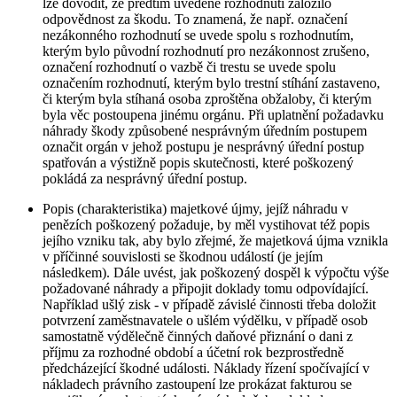
lze dovodit, že předtím uvedené rozhodnutí založilo
odpovědnost za škodu. To znamená, že např. označení
nezákonného rozhodnutí se uvede spolu s rozhodnutím,
kterým bylo původní rozhodnutí pro nezákonnost zrušeno,
označení rozhodnutí o vazbě či trestu se uvede spolu
označením rozhodnutí, kterým bylo trestní stíhání zastaveno,
či kterým byla stíhaná osoba zproštěna obžaloby, či kterým
byla věc postoupena jinému orgánu. Při uplatnění požadavku
náhrady škody způsobené nesprávným úředním postupem
označit orgán v jehož postupu je nesprávný úřední postup
spatřován a výstižně popis skutečnosti, které poškozený
pokládá za nesprávný úřední postup.
Popis (charakteristika) majetkové újmy, jejíž náhradu v
penězích poškozený požaduje, by měl vystihovat též popis
jejího vzniku tak, aby bylo zřejmé, že majetková újma vznikla
v příčinné souvislosti se škodnou událostí (je jejím
následkem). Dále uvést, jak poškozený dospěl k výpočtu výše
požadované náhrady a připojit doklady tomu odpovídající.
Například ušlý zisk - v případě závislé činnosti třeba doložit
potvrzení zaměstnavatele o ušlém výdělku, v případě osob
samostatně výdělečně činných daňové přiznání o dani z
příjmu za rozhodné období a účetní rok bezprostředně
předcházející škodné události. Náklady řízení spočívající v
nákladech právního zastoupení lze prokázat fakturou se