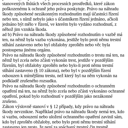
stanovených lhůtách všech procesních prostředků, které zákon
poškozenému k ochraně jeho práva poskytuje. Právo na náhradu
škody způsobené nezákonným rozhodnutím mají účastníci řízení
nebo ten, s nímž nebylo jako s účastníkem řízení jednáno, ačkoli
jednáno být mělo v řízení, ve kterém bylo vydáno rozhodnutí, z
něhož jim vznikla škoda.
ad b) Právo na náhradu škody způsobené rozhodnutím o vazbě má
ten, na němž byla vazba vykonána, jestliže bylo proti němu trestní
stíhání zastaveno nebo byl obžaloby zproštěn nebo věc byla
postoupena jinému orgánu.
Právo na náhradu škody způsobené rozhodnutím o trestu má ten, na
němž byl zcela nebo zčásti vykonán trest, jestliže v pozdějším
řízením, byl obžaloby zproštěn nebo bylo-li proti němu trestní
stíhání zastaveno (§ 10 zákona), nebo byl v pozdějším řízení
odsouzen k mírnějšímu trestu, než který byl na něm vykonán na
podkladě zrušeného rozsudku.
Právo na náhradu škody způsobené rozhodnutím o ochranném
opatření má ten, na němž bylo zcela nebo zčásti vykonáno ochranné
opatření, pokud bylo rozhodnutí v pozdějším jako nezákonné
zrušeno.
Zákon výslovně stanoví v § 12 případy, kdy právo na náhradu
škody nevznikne. Například právo na náhradu škody nemá ten, kdo
si vazbu, odsouzení nebo uložení ochranného opatření zavinil sám,
kdo byl zproštěn obžaloby, nebo bylo proti němu trestní stíhání
zastaveno jen proto, že není za spáchaný trestný čin trestně