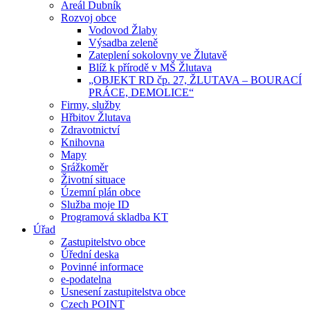
Areál Dubník
Rozvoj obce
Vodovod Žlaby
Výsadba zeleně
Zateplení sokolovny ve Žlutavě
Blíž k přírodě v MŠ Žlutava
„OBJEKT RD čp. 27, ŽLUTAVA – BOURACÍ
PRÁCE, DEMOLICE“
Firmy, služby
Hřbitov Žlutava
Zdravotnictví
Knihovna
Mapy
Srážkoměr
Životní situace
Územní plán obce
Služba moje ID
Programová skladba KT
Úřad
Zastupitelstvo obce
Úřední deska
Povinné informace
e-podatelna
Usnesení zastupitelstva obce
Czech POINT