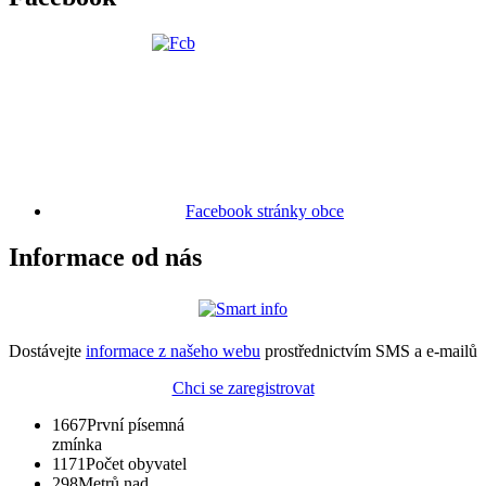
Facebook stránky obce
Informace od nás
Dostávejte
informace z našeho webu
prostřednictvím SMS a e-mailů
Chci se zaregistrovat
1667
První písemná
zmínka
1171
Počet obyvatel
298
Metrů nad