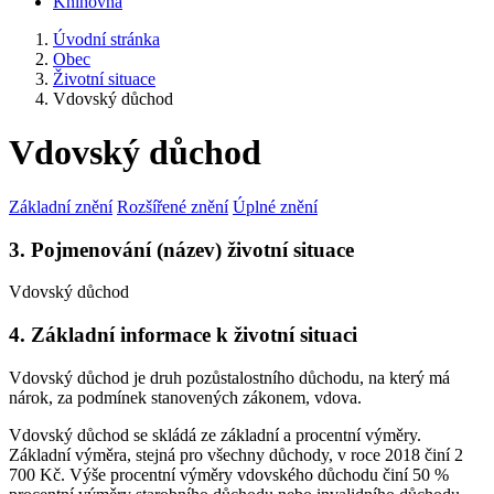
Knihovna
Úvodní stránka
Obec
Životní situace
Vdovský důchod
Vdovský důchod
Základní znění
Rozšířené znění
Úplné znění
3. Pojmenování (název) životní situace
Vdovský důchod
4. Základní informace k životní situaci
Vdovský důchod je druh pozůstalostního důchodu, na který má
nárok, za podmínek stanovených zákonem, vdova.
Vdovský důchod se skládá ze základní a procentní výměry.
Základní výměra, stejná pro všechny důchody, v roce 2018 činí 2
700 Kč. Výše procentní výměry vdovského důchodu činí 50 %