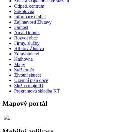
Znak a vlajka obce ke stažení
Odpad. centrum
Sokolovna
Informace o obci
Zajímavosti Žlutavy
Farnost
Areál Dubník
Rozvoj obce
Firmy, služby
Hřbitov Žlutava
Zdravotnictví
Knihovna
Mapy
Srážkoměr
Životní situace
Územní plán obce
Služba moje ID
Programová skladba KT
Mapový portál
Mobilní aplikace