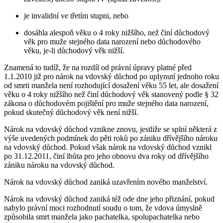
je invalidní ve třetím stupni, nebo
dosáhla alespoň věku o 4 roky nižšího, než činí důchodový
věk pro muže stejného data narození nebo důchodového
věku, je-li důchodový věk nižší.
Znamená to tudíž, že na rozdíl od právní úpravy platné před
1.1.2010 již pro nárok na vdovský důchod po uplynutí jednoho roku
od smrti manžela není rozhodující dosažení věku 55 let, ale dosažení
věku o 4 roky nižšího než činí důchodový věk stanovený podle § 32
zákona o důchodovém pojištění pro muže stejného data narození,
pokud skutečný důchodový věk není nižší.
Nárok na vdovský důchod vznikne znovu, jestliže se splní některá z
výše uvedených podmínek do pěti roků po zániku dřívějšího nároku
na vdovský důchod. Pokud však nárok na vdovský důchod vznikl
po 31.12.2011, činí lhůta pro jeho obnovu dva roky od dřívějšího
zániku nároku na vdovský důchod.
Nárok na vdovský důchod zaniká uzavřením nového manželství.
Nárok na vdovský důchod zaniká též ode dne jeho přiznání, pokud
nabylo právní moci rozhodnutí soudu o tom, že vdova úmyslně
způsobila smrt manžela jako pachatelka, spolupachatelka nebo