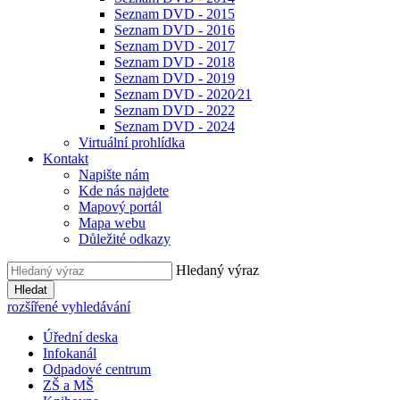
Seznam DVD - 2015
Seznam DVD - 2016
Seznam DVD - 2017
Seznam DVD - 2018
Seznam DVD - 2019
Seznam DVD - 2020⁄21
Seznam DVD - 2022
Seznam DVD - 2024
Virtuální prohlídka
Kontakt
Napište nám
Kde nás najdete
Mapový portál
Mapa webu
Důležité odkazy
Hledaný výraz
Hledat
rozšířené vyhledávání
Úřední deska
Infokanál
Odpadové centrum
ZŠ a MŠ