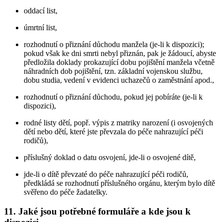
oddací list,
úmrtní list,
rozhodnutí o přiznání důchodu manžela (je-li k dispozici);
pokud však ke dni smrti nebyl přiznán, pak je žádoucí, abyste
předložila doklady prokazující dobu pojištění manžela včetně
náhradních dob pojištění, tzn. základní vojenskou službu,
dobu studia, vedení v evidenci uchazečů o zaměstnání apod.,
rozhodnutí o přiznání důchodu, pokud jej pobíráte (je-li k
dispozici),
rodné listy dětí, popř. výpis z matriky narození (i osvojených
dětí nebo dětí, které jste převzala do péče nahrazující péči
rodičů),
příslušný doklad o datu osvojení, jde-li o osvojené dítě,
jde-li o dítě převzaté do péče nahrazující péči rodičů,
předkládá se rozhodnutí příslušného orgánu, kterým bylo dítě
svěřeno do péče žadatelky.
11. Jaké jsou potřebné formuláře a kde jsou k