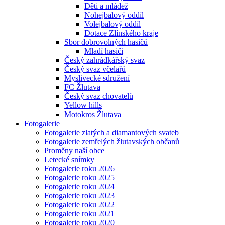
Děti a mládež
Nohejbalový oddíl
Volejbalový oddíl
Dotace Zlínského kraje
Sbor dobrovolných hasičů
Mladí hasiči
Český zahrádkářský svaz
Český svaz včelařů
Myslivecké sdružení
FC Žlutava
Český svaz chovatelů
Yellow hills
Motokros Žlutava
Fotogalerie
Fotogalerie zlatých a diamantových svateb
Fotogalerie zemřelých žlutavských občanů
Proměny naší obce
Letecké snímky
Fotogalerie roku 2026
Fotogalerie roku 2025
Fotogalerie roku 2024
Fotogalerie roku 2023
Fotogalerie roku 2022
Fotogalerie roku 2021
Fotogalerie roku 2020