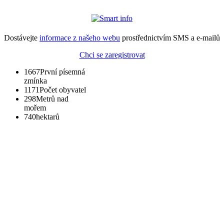
Dostávejte
informace z našeho webu
prostřednictvím SMS a e-mailů
Chci se zaregistrovat
1667
První písemná
zmínka
1171
Počet obyvatel
298
Metrů nad
mořem
740
hektarů