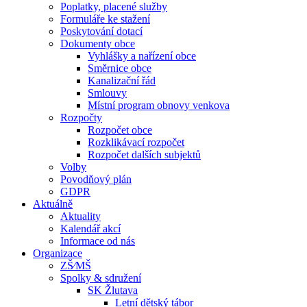
Poplatky, placené služby
Formuláře ke stažení
Poskytování dotací
Dokumenty obce
Vyhlášky a nařízení obce
Směrnice obce
Kanalizační řád
Smlouvy
Místní program obnovy venkova
Rozpočty
Rozpočet obce
Rozklikávací rozpočet
Rozpočet dalších subjektů
Volby
Povodňový plán
GDPR
Aktuálně
Aktuality
Kalendář akcí
Informace od nás
Organizace
ZŠ⁄MŠ
Spolky & sdružení
SK Žlutava
Letní dětský tábor