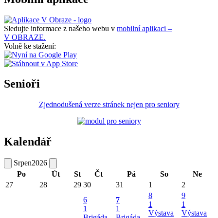
Sledujte informace z našeho webu v
mobilní aplikaci –
V OBRAZE.
Volně ke stažení:
Senioři
Zjednodušená verze stránek nejen pro seniory
Kalendář
Srpen
2026
Po
Út
St
Čt
Pá
So
Ne
27
28
29
30
31
1
2
8
9
6
7
1
1
1
1
Výstava
Výstava
Brigáda -
Brigáda -