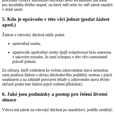
procentní výměry starobního důchodu nebo invalidního důchodu
pro invaliditu třetího stupně, na který měl nebo by měl nárok manžel
v době smrti.
5. Kdo je oprávněn v této věci jednat (podat žádost
apod.)
Žádost o vdovský důchod může podat:
oprávněná osoba,
opatrovník oprávněné osoby (jejíž svéprávnost byla omezena
v takovém rozsahu, že není schopna v této věci samostatně
právně jednat).
Za občany, kteří vzhledem ke svému zdravotnímu stavu nemohou
sami podávat žádost o dávku důchodového pojištění, mohou s jejich
souhlasem a na základě potvrzení lékaře o zdravotním stavu těchto
občanů podat tuto žádost jejich rodinní příslušníci.
6. Jaké jsou podmínky a postup pro řešení životní
situace
Vdova má nárok na vdovský důchod po manželovi, jestliže zemřelý: