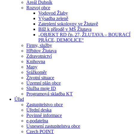
Areál Dubník
Rozvoj obce
Vodovod Žlaby
Výsadba zeleně
Zateplení sokolovny ve Žlutavě
Blíž k přírodě v MŠ Žlutava
„OBJEKT RD čp. 27, ŽLUTAVA – BOURACÍ
PRÁCE, DEMOLICE“
Firmy, služby
Hřbitov Žlutava
Zdravotnictví
Knihovna
Mapy
Srážkoměr
Životní situace
Územní plán obce
Služba moje ID
Programová skladba KT
Úřad
Zastupitelstvo obce
Úřední deska
Povinné informace
e-podatelna
Usnesení zastupitelstva obce
Czech POINT