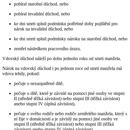
pobíral starobní důchod, nebo
pobíral invalidní důchod, nebo
ke dni smrti splnil podmínku potřebné doby pojištění pro
nárok na invalidní důchod, nebo
ke dni smrti splnil podmínky nároku na starobní důchod, nebo
zemřel následkem pracovního úrazu.
Vdovský důchod náleží po dobu jednoho roku od smrti manžela.
Nárok na vdovský důchod i po jednom roce od smrti manžela má
vdova tehdy, pokud:
pečuje o nezaopatřené dítě,
pečuje o dítě, které je závislé na pomoci jiné osoby ve stupni
II (středně těžká závislost) nebo stupni III (těžká závislost)
anebo stupni IV (úplná závislost),
pečuje o svého rodiče nebo rodiče zemřelého manžela, který s
ní žije v domácnosti a je závislý na pomoci jiné osoby ve
stupni II (středně těžká závislost) nebo stupni III (těžká
závislost) anebo stupni IV (úplná závislost),