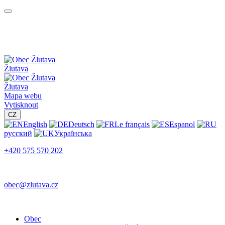
Žlutava
Žlutava
Mapa webu
Vytisknout
CZ
English
Deutsch
Le français
Espanol
русский
Українська
+420 575 570 202
obec@zlutava.cz
Obec