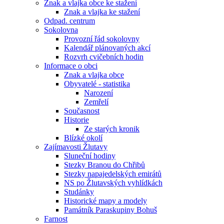
Znak a vlajka obce ke stažení
Znak a vlajka ke stažení
Odpad. centrum
Sokolovna
Provozní řád sokolovny
Kalendář plánovaných akcí
Rozvrh cvičebních hodin
Informace o obci
Znak a vlajka obce
Obyvatelé - statistika
Narození
Zemřelí
Současnost
Historie
Ze starých kronik
Blízké okolí
Zajímavosti Žlutavy
Sluneční hodiny
Stezky Branou do Chřibů
Stezky napajedelských emirátů
NS po Žlutavských vyhlídkách
Studánky
Historické mapy a modely
Památník Paraskupiny Bohuš
Farnost