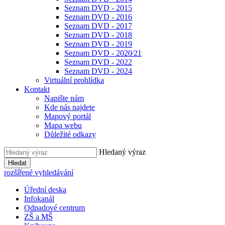
Seznam DVD - 2015
Seznam DVD - 2016
Seznam DVD - 2017
Seznam DVD - 2018
Seznam DVD - 2019
Seznam DVD - 2020⁄21
Seznam DVD - 2022
Seznam DVD - 2024
Virtuální prohlídka
Kontakt
Napište nám
Kde nás najdete
Mapový portál
Mapa webu
Důležité odkazy
Hledaný výraz
Hledat
rozšířené vyhledávání
Úřední deska
Infokanál
Odpadové centrum
ZŠ a MŠ