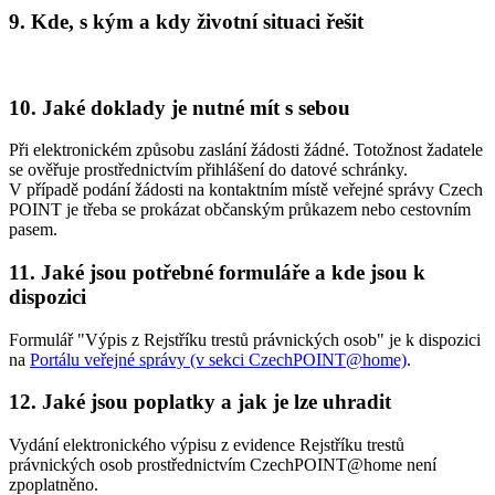
9. Kde, s kým a kdy životní situaci řešit
10. Jaké doklady je nutné mít s sebou
Při elektronickém způsobu zaslání žádosti žádné. Totožnost žadatele
se ověřuje prostřednictvím přihlášení do datové schránky.
V případě podání žádosti na kontaktním místě veřejné správy Czech
POINT je třeba se prokázat občanským průkazem nebo cestovním
pasem.
11. Jaké jsou potřebné formuláře a kde jsou k
dispozici
Formulář "Výpis z Rejstříku trestů právnických osob" je k dispozici
na
Portálu veřejné správy (v sekci CzechPOINT@home)
.
12. Jaké jsou poplatky a jak je lze uhradit
Vydání elektronického výpisu z evidence Rejstříku trestů
právnických osob prostřednictvím CzechPOINT@home není
zpoplatněno.