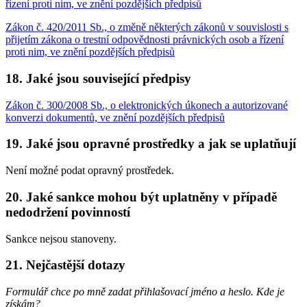
řízení proti nim, ve znění pozdějších předpisů
Zákon č. 420/2011 Sb., o změně některých zákonů v souvislosti s
přijetím zákona o trestní odpovědnosti právnických osob a řízení
proti nim, ve znění pozdějších předpisů
18. Jaké jsou související předpisy
Zákon č. 300/2008 Sb., o elektronických úkonech a autorizované
konverzi dokumentů, ve znění pozdějších předpisů
19. Jaké jsou opravné prostředky a jak se uplatňují
Není možné podat opravný prostředek.
20. Jaké sankce mohou být uplatněny v případě
nedodržení povinností
Sankce nejsou stanoveny.
21. Nejčastější dotazy
Formulář chce po mně zadat přihlašovací jméno a heslo. Kde je
získám?