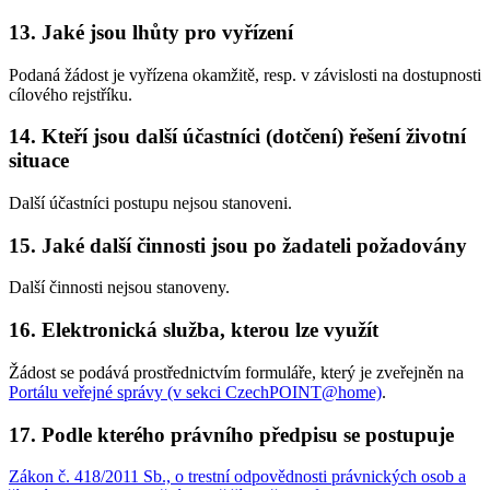
13. Jaké jsou lhůty pro vyřízení
Podaná žádost je vyřízena okamžitě, resp. v závislosti na dostupnosti
cílového rejstříku.
14. Kteří jsou další účastníci (dotčení) řešení životní
situace
Další účastníci postupu nejsou stanoveni.
15. Jaké další činnosti jsou po žadateli požadovány
Další činnosti nejsou stanoveny.
16. Elektronická služba, kterou lze využít
Žádost se podává prostřednictvím formuláře, který je zveřejněn na
Portálu veřejné správy (v sekci CzechPOINT@home)
.
17. Podle kterého právního předpisu se postupuje
Zákon č. 418/2011 Sb., o trestní odpovědnosti právnických osob a