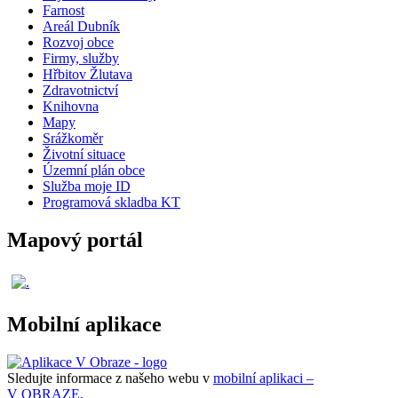
Farnost
Areál Dubník
Rozvoj obce
Firmy, služby
Hřbitov Žlutava
Zdravotnictví
Knihovna
Mapy
Srážkoměr
Životní situace
Územní plán obce
Služba moje ID
Programová skladba KT
Mapový portál
Mobilní aplikace
Sledujte informace z našeho webu v
mobilní aplikaci –
V OBRAZE.