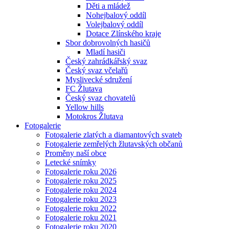
Děti a mládež
Nohejbalový oddíl
Volejbalový oddíl
Dotace Zlínského kraje
Sbor dobrovolných hasičů
Mladí hasiči
Český zahrádkářský svaz
Český svaz včelařů
Myslivecké sdružení
FC Žlutava
Český svaz chovatelů
Yellow hills
Motokros Žlutava
Fotogalerie
Fotogalerie zlatých a diamantových svateb
Fotogalerie zemřelých žlutavských občanů
Proměny naší obce
Letecké snímky
Fotogalerie roku 2026
Fotogalerie roku 2025
Fotogalerie roku 2024
Fotogalerie roku 2023
Fotogalerie roku 2022
Fotogalerie roku 2021
Fotogalerie roku 2020