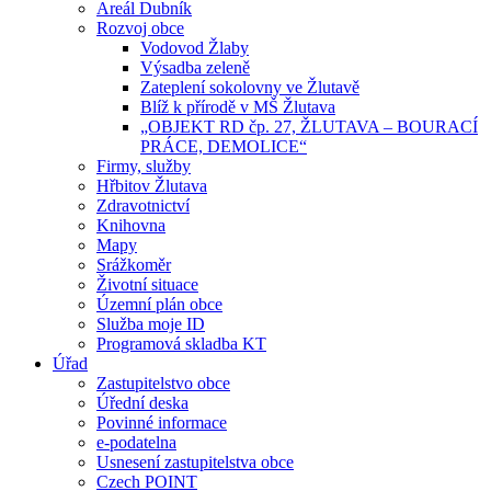
Areál Dubník
Rozvoj obce
Vodovod Žlaby
Výsadba zeleně
Zateplení sokolovny ve Žlutavě
Blíž k přírodě v MŠ Žlutava
„OBJEKT RD čp. 27, ŽLUTAVA – BOURACÍ
PRÁCE, DEMOLICE“
Firmy, služby
Hřbitov Žlutava
Zdravotnictví
Knihovna
Mapy
Srážkoměr
Životní situace
Územní plán obce
Služba moje ID
Programová skladba KT
Úřad
Zastupitelstvo obce
Úřední deska
Povinné informace
e-podatelna
Usnesení zastupitelstva obce
Czech POINT