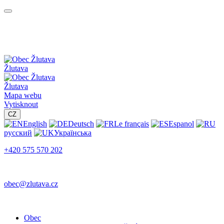
Žlutava
Žlutava
Mapa webu
Vytisknout
CZ
English
Deutsch
Le français
Espanol
русский
Українська
+420 575 570 202
obec@zlutava.cz
Obec