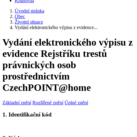
Knihovna
Úvodní stránka
Obec
Životní situace
Vydání elektronického výpisu z evidence...
Vydání elektronického výpisu z
evidence Rejstříku trestů
právnických osob
prostřednictvím
CzechPOINT@home
Základní znění
Rozšířené znění
Úplné znění
1. Identifikační kód