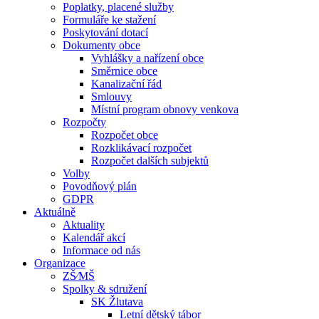
Poplatky, placené služby
Formuláře ke stažení
Poskytování dotací
Dokumenty obce
Vyhlášky a nařízení obce
Směrnice obce
Kanalizační řád
Smlouvy
Místní program obnovy venkova
Rozpočty
Rozpočet obce
Rozklikávací rozpočet
Rozpočet dalších subjektů
Volby
Povodňový plán
GDPR
Aktuálně
Aktuality
Kalendář akcí
Informace od nás
Organizace
ZŠ⁄MŠ
Spolky & sdružení
SK Žlutava
Letní dětský tábor