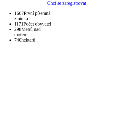
Chci se zaregistrovat
1667
První písemná
zmínka
1171
Počet obyvatel
298
Metrů nad
mořem
740
hektarů