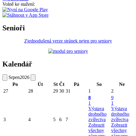
Volně ke stažení:
Senioři
Zjednodušená verze stránek nejen pro seniory
Kalendář
Srpen
2026
Po
Út
St
Čt
Pá
So
Ne
27
28
29
30
31
1
2
8
9
1
1
Výstava
Výstava
drobného
drobného
3
4
5
6
7
zvířectva
zvířectva
Zobrazit
Zobrazit
všechny
všechny
záznamy
záznamy