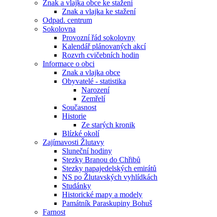
Znak a vlajka obce ke stažení
Znak a vlajka ke stažení
Odpad. centrum
Sokolovna
Provozní řád sokolovny
Kalendář plánovaných akcí
Rozvrh cvičebních hodin
Informace o obci
Znak a vlajka obce
Obyvatelé - statistika
Narození
Zemřelí
Současnost
Historie
Ze starých kronik
Blízké okolí
Zajímavosti Žlutavy
Sluneční hodiny
Stezky Branou do Chřibů
Stezky napajedelských emirátů
NS po Žlutavských vyhlídkách
Studánky
Historické mapy a modely
Památník Paraskupiny Bohuš
Farnost