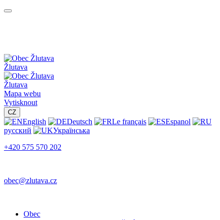
Žlutava
Žlutava
Mapa webu
Vytisknout
CZ
English
Deutsch
Le français
Espanol
русский
Українська
+420 575 570 202
obec@zlutava.cz
Obec