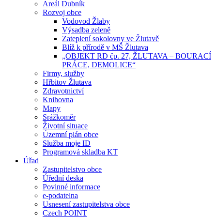
Areál Dubník
Rozvoj obce
Vodovod Žlaby
Výsadba zeleně
Zateplení sokolovny ve Žlutavě
Blíž k přírodě v MŠ Žlutava
„OBJEKT RD čp. 27, ŽLUTAVA – BOURACÍ
PRÁCE, DEMOLICE“
Firmy, služby
Hřbitov Žlutava
Zdravotnictví
Knihovna
Mapy
Srážkoměr
Životní situace
Územní plán obce
Služba moje ID
Programová skladba KT
Úřad
Zastupitelstvo obce
Úřední deska
Povinné informace
e-podatelna
Usnesení zastupitelstva obce
Czech POINT