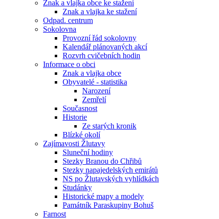
Znak a vlajka obce ke stažení
Znak a vlajka ke stažení
Odpad. centrum
Sokolovna
Provozní řád sokolovny
Kalendář plánovaných akcí
Rozvrh cvičebních hodin
Informace o obci
Znak a vlajka obce
Obyvatelé - statistika
Narození
Zemřelí
Současnost
Historie
Ze starých kronik
Blízké okolí
Zajímavosti Žlutavy
Sluneční hodiny
Stezky Branou do Chřibů
Stezky napajedelských emirátů
NS po Žlutavských vyhlídkách
Studánky
Historické mapy a modely
Památník Paraskupiny Bohuš
Farnost