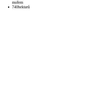
mořem
740
hektarů