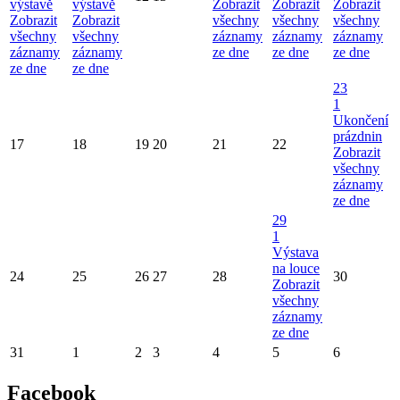
výstavě
výstavě
Zobrazit
Zobrazit
Zobrazit
Zobrazit
Zobrazit
všechny
všechny
všechny
všechny
všechny
záznamy
záznamy
záznamy
záznamy
záznamy
ze dne
ze dne
ze dne
ze dne
ze dne
23
1
Ukončení
prázdnin
17
18
19
20
21
22
Zobrazit
všechny
záznamy
ze dne
29
1
Výstava
na louce
24
25
26
27
28
30
Zobrazit
všechny
záznamy
ze dne
31
1
2
3
4
5
6
Facebook