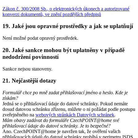
Zákon č. 300/2008 Sb., o elektronických úkonech a autorizované
konverzi dokumentů, ve znění pozdějších předpisů
19. Jaké jsou opravné prostředky a jak se uplatňují
Není možné podat opravný prostředek.
20. Jaké sankce mohou být uplatněny v případě
nedodržení povinností
Sankce nejsou stanoveny.
21. Nejčastější dotazy
Formulář chce po mně zadat přihlašovací jméno a heslo. Kde je
získám?
Jedná se o přihlašovací údaje do datové schránky. Pokud nemáte
dosud datovou schránku zřízenu, můžete o ni požádat podle postupu
zveřejněného na
webových stránkách Datových schránek
.
Mám obavy zadávat do formuláře CzechPOINT@home své
přihlašovací údaje do datové schránky. Je to bezpečné?
Ano. CzechPOINT@home je navržen tak, že ověření vašich
přihlašovacích údajů do datové schránky probíhá v perimetru ISDS.