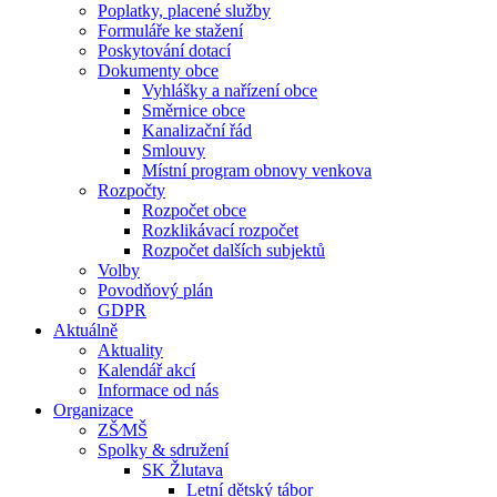
Poplatky, placené služby
Formuláře ke stažení
Poskytování dotací
Dokumenty obce
Vyhlášky a nařízení obce
Směrnice obce
Kanalizační řád
Smlouvy
Místní program obnovy venkova
Rozpočty
Rozpočet obce
Rozklikávací rozpočet
Rozpočet dalších subjektů
Volby
Povodňový plán
GDPR
Aktuálně
Aktuality
Kalendář akcí
Informace od nás
Organizace
ZŠ⁄MŠ
Spolky & sdružení
SK Žlutava
Letní dětský tábor