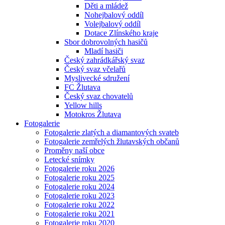
Děti a mládež
Nohejbalový oddíl
Volejbalový oddíl
Dotace Zlínského kraje
Sbor dobrovolných hasičů
Mladí hasiči
Český zahrádkářský svaz
Český svaz včelařů
Myslivecké sdružení
FC Žlutava
Český svaz chovatelů
Yellow hills
Motokros Žlutava
Fotogalerie
Fotogalerie zlatých a diamantových svateb
Fotogalerie zemřelých žlutavských občanů
Proměny naší obce
Letecké snímky
Fotogalerie roku 2026
Fotogalerie roku 2025
Fotogalerie roku 2024
Fotogalerie roku 2023
Fotogalerie roku 2022
Fotogalerie roku 2021
Fotogalerie roku 2020