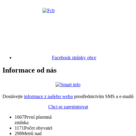
Facebook stránky obce
Informace od nás
Dostávejte
informace z našeho webu
prostřednictvím SMS a e-mailů
Chci se zaregistrovat
1667
První písemná
zmínka
1171
Počet obyvatel
298
Metrů nad