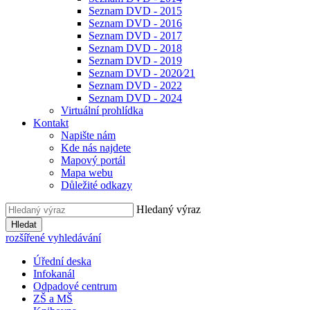
Seznam DVD - 2015
Seznam DVD - 2016
Seznam DVD - 2017
Seznam DVD - 2018
Seznam DVD - 2019
Seznam DVD - 2020⁄21
Seznam DVD - 2022
Seznam DVD - 2024
Virtuální prohlídka
Kontakt
Napište nám
Kde nás najdete
Mapový portál
Mapa webu
Důležité odkazy
Hledaný výraz
Hledat
rozšířené vyhledávání
Úřední deska
Infokanál
Odpadové centrum
ZŠ a MŠ