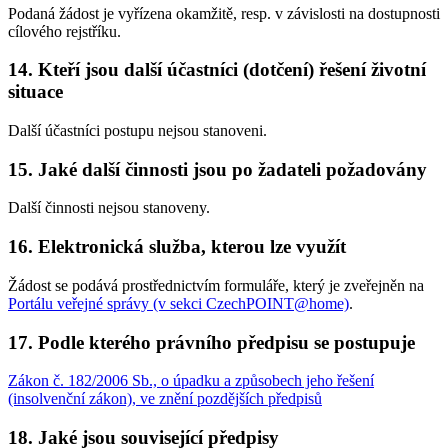
Podaná žádost je vyřízena okamžitě, resp. v závislosti na dostupnosti
cílového rejstříku.
14. Kteří jsou další účastníci (dotčení) řešení životní
situace
Další účastníci postupu nejsou stanoveni.
15. Jaké další činnosti jsou po žadateli požadovány
Další činnosti nejsou stanoveny.
16. Elektronická služba, kterou lze využít
Žádost se podává prostřednictvím formuláře, který je zveřejněn na
Portálu veřejné správy (v sekci CzechPOINT@home)
.
17. Podle kterého právního předpisu se postupuje
Zákon č. 182/2006 Sb., o úpadku a způsobech jeho řešení
(insolvenční zákon), ve znění pozdějších předpisů
18. Jaké jsou související předpisy