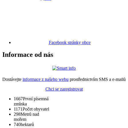
Facebook stránky obce
Informace od nás
Dostávejte
informace z našeho webu
prostřednictvím SMS a e-mailů
Chci se zaregistrovat
1667
První písemná
zmínka
1171
Počet obyvatel
298
Metrů nad
mořem
740
hektarů