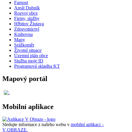
Farnost
Areál Dubník
Rozvoj obce
Firmy, služby
Hřbitov Žlutava
Zdravotnictví
Knihovna
Mapy
Srážkoměr
Životní situace
Územní plán obce
Služba moje ID
Programová skladba KT
Mapový portál
Mobilní aplikace
Sledujte informace z našeho webu v
mobilní aplikaci –
V OBRAZE.