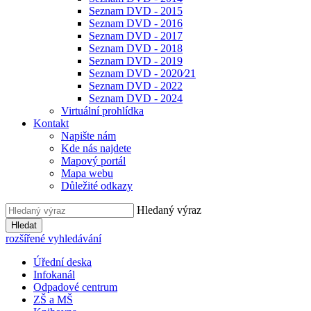
Seznam DVD - 2015
Seznam DVD - 2016
Seznam DVD - 2017
Seznam DVD - 2018
Seznam DVD - 2019
Seznam DVD - 2020⁄21
Seznam DVD - 2022
Seznam DVD - 2024
Virtuální prohlídka
Kontakt
Napište nám
Kde nás najdete
Mapový portál
Mapa webu
Důležité odkazy
Hledaný výraz
Hledat
rozšířené vyhledávání
Úřední deska
Infokanál
Odpadové centrum
ZŠ a MŠ