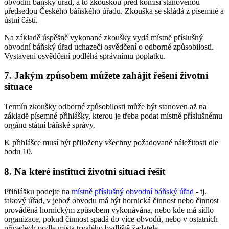
obvodní báňský úřad, a to zkouškou před komisí stanovenou
předsedou Českého báňského úřadu. Zkouška se skládá z písemné a
ústní části.
Na základě úspěšně vykonané zkoušky vydá místně příslušný
obvodní báňský úřad uchazeči osvědčení o odborné způsobilosti.
Vystavení osvědčení podléhá správnímu poplatku.
7. Jakým způsobem můžete zahájit řešení životní
situace
Termín zkoušky odborné způsobilosti může být stanoven až na
základě písemné přihlášky, kterou je třeba podat místně příslušnému
orgánu státní báňské správy.
K přihlášce musí být přiloženy všechny požadované náležitosti dle
bodu 10.
8. Na které instituci životní situaci řešit
Přihlášku podejte na
místně příslušný obvodní báňský úřad
- tj.
takový úřad, v jehož obvodu má být hornická činnost nebo činnost
prováděná hornickým způsobem vykonávána, nebo kde má sídlo
organizace, pokud činnost spadá do více obvodů, nebo v ostatních
případech podle místa trvalého bydliště žadatele.