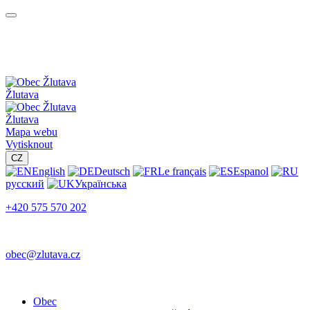
Žlutava
Žlutava
Mapa webu
Vytisknout
CZ
English
Deutsch
Le français
Espanol
русский
Українська
+420 575 570 202
obec@zlutava.cz
Obec