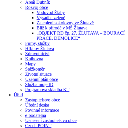
Areál Dubník
Rozvoj obce
Vodovod Žlaby
Výsadba zeleně
Zateplení sokolovny ve Žlutavě
Blíž k přírodě v MŠ Žlutava
„OBJEKT RD čp. 27, ŽLUTAVA – BOURACÍ
PRÁCE, DEMOLICE“
Firmy, služby
Hřbitov Žlutava
Zdravotnictví
Knihovna
Mapy
Srážkoměr
Životní situace
Územní plán obce
Služba moje ID
Programová skladba KT
Úřad
Zastupitelstvo obce
Úřední deska
Povinné informace
e-podatelna
Usnesení zastupitelstva obce
Czech POINT