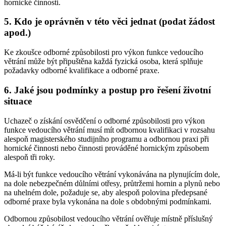
hornické činnosti.
5. Kdo je oprávněn v této věci jednat (podat žádost
apod.)
Ke zkoušce odborné způsobilosti pro výkon funkce vedoucího
větrání může být připuštěna každá fyzická osoba, která splňuje
požadavky odborné kvalifikace a odborné praxe.
6. Jaké jsou podmínky a postup pro řešení životní
situace
Uchazeč o získání osvědčení o odborné způsobilosti pro výkon
funkce vedoucího větrání musí mít odbornou kvalifikaci v rozsahu
alespoň magisterského studijního programu a odbornou praxi při
hornické činnosti nebo činnosti prováděné hornickým způsobem
alespoň tři roky.
Má-li být funkce vedoucího větrání vykonávána na plynujícím dole,
na dole nebezpečném důlními otřesy, průtržemi hornin a plynů nebo
na uhelném dole, požaduje se, aby alespoň polovina předepsané
odborné praxe byla vykonána na dole s obdobnými podmínkami.
Odbornou způsobilost vedoucího větrání ověřuje místně příslušný