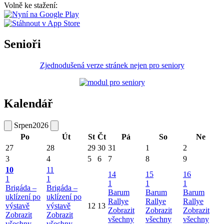
Volně ke stažení:
Senioři
Zjednodušená verze stránek nejen pro seniory
Kalendář
Srpen
2026
Po
Út
St
Čt
Pá
So
Ne
27
28
29
30
31
1
2
3
4
5
6
7
8
9
10
11
14
15
16
1
1
1
1
1
Brigáda –
Brigáda –
Barum
Barum
Barum
uklízení po
uklízení po
Rallye
Rallye
Rallye
výstavě
výstavě
12
13
Zobrazit
Zobrazit
Zobrazit
Zobrazit
Zobrazit
všechny
všechny
všechny
všechny
všechny