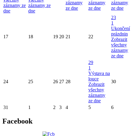
záznamy
záznamy
záznamy
záznamy ze
záznamy ze
ze dne
ze dne
ze dne
dne
dne
23
1
Ukončení
prázdnin
17
18
19
20
21
22
Zobrazit
všechny
záznamy
ze dne
29
1
Výstava na
louce
24
25
26
27
28
30
Zobrazit
všechny
záznamy
ze dne
31
1
2
3
4
5
6
Facebook