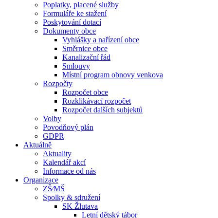
Poplatky, placené služby
Formuláře ke stažení
Poskytování dotací
Dokumenty obce
Vyhlášky a nařízení obce
Směrnice obce
Kanalizační řád
Smlouvy
Místní program obnovy venkova
Rozpočty
Rozpočet obce
Rozklikávací rozpočet
Rozpočet dalších subjektů
Volby
Povodňový plán
GDPR
Aktuálně
Aktuality
Kalendář akcí
Informace od nás
Organizace
ZŠ⁄MŠ
Spolky & sdružení
SK Žlutava
Letní dětský tábor