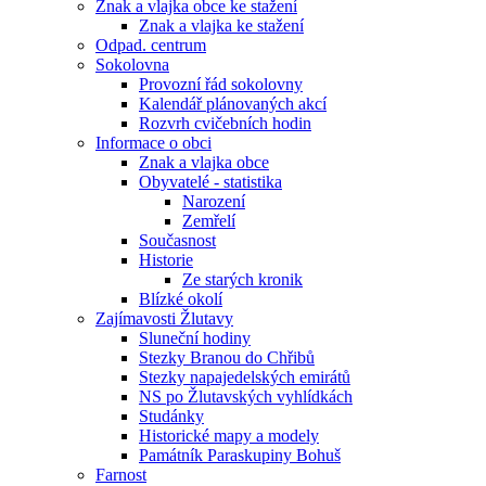
Znak a vlajka obce ke stažení
Znak a vlajka ke stažení
Odpad. centrum
Sokolovna
Provozní řád sokolovny
Kalendář plánovaných akcí
Rozvrh cvičebních hodin
Informace o obci
Znak a vlajka obce
Obyvatelé - statistika
Narození
Zemřelí
Současnost
Historie
Ze starých kronik
Blízké okolí
Zajímavosti Žlutavy
Sluneční hodiny
Stezky Branou do Chřibů
Stezky napajedelských emirátů
NS po Žlutavských vyhlídkách
Studánky
Historické mapy a modely
Památník Paraskupiny Bohuš
Farnost