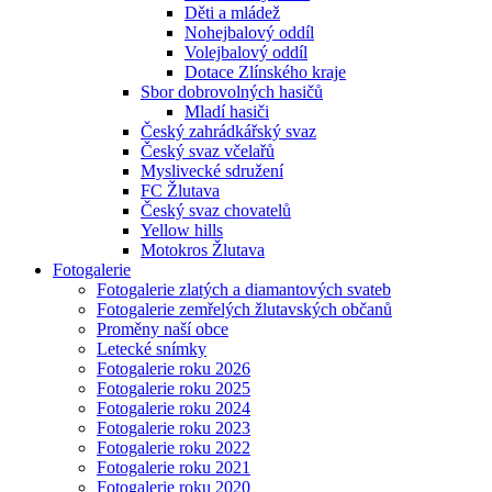
Děti a mládež
Nohejbalový oddíl
Volejbalový oddíl
Dotace Zlínského kraje
Sbor dobrovolných hasičů
Mladí hasiči
Český zahrádkářský svaz
Český svaz včelařů
Myslivecké sdružení
FC Žlutava
Český svaz chovatelů
Yellow hills
Motokros Žlutava
Fotogalerie
Fotogalerie zlatých a diamantových svateb
Fotogalerie zemřelých žlutavských občanů
Proměny naší obce
Letecké snímky
Fotogalerie roku 2026
Fotogalerie roku 2025
Fotogalerie roku 2024
Fotogalerie roku 2023
Fotogalerie roku 2022
Fotogalerie roku 2021
Fotogalerie roku 2020