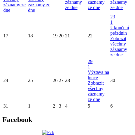
záznamy
záznamy
záznamy
záznamy ze
záznamy ze
ze dne
ze dne
ze dne
dne
dne
23
1
Ukončení
prázdnin
17
18
19
20
21
22
Zobrazit
všechny
záznamy
ze dne
29
1
Výstava na
louce
24
25
26
27
28
30
Zobrazit
všechny
záznamy
ze dne
31
1
2
3
4
5
6
Facebook