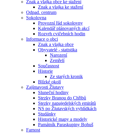
Znak a vlajka obce ke stažení
Znak a vlajka ke stažení
Odpad. centrum
Sokolovna
Provozní řád sokolovny
Kalendář plánovaných akcí
Rozvrh cvičebních hodin
Informace o obci
Znak a vlajka obce
Obyvatelé - statistika
Narození
Zemřelí
Současnost
Historie
Ze starých kronik
Blízké okolí
Zajímavosti Žlutavy
Sluneční hodiny
Stezky Branou do Chřibů
Stezky napajedelských emirátů
NS po Žlutavských vyhlídkách
Studánky
Historické mapy a modely
Památník Paraskupiny Bohuš
Farnost