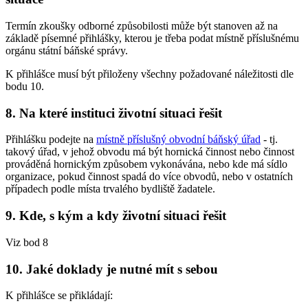
Termín zkoušky odborné způsobilosti může být stanoven až na
základě písemné přihlášky, kterou je třeba podat místně příslušnému
orgánu státní báňské správy.
K přihlášce musí být přiloženy všechny požadované náležitosti dle
bodu 10.
8. Na které instituci životní situaci řešit
Přihlášku podejte na
místně příslušný obvodní báňský úřad
- tj.
takový úřad, v jehož obvodu má být hornická činnost nebo činnost
prováděná hornickým způsobem vykonávána, nebo kde má sídlo
organizace, pokud činnost spadá do více obvodů, nebo v ostatních
případech podle místa trvalého bydliště žadatele.
9. Kde, s kým a kdy životní situaci řešit
Viz bod 8
10. Jaké doklady je nutné mít s sebou
K přihlášce se přikládají: