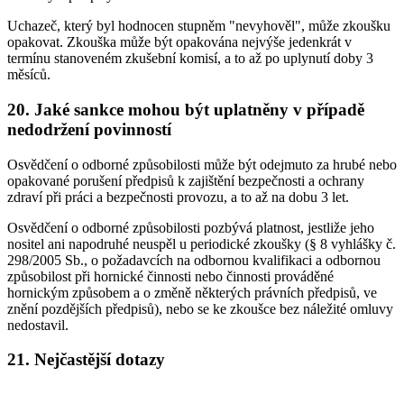
Uchazeč, který byl hodnocen stupněm "nevyhověl", může zkoušku
opakovat. Zkouška může být opakována nejvýše jedenkrát v
termínu stanoveném zkušební komisí, a to až po uplynutí doby 3
měsíců.
20. Jaké sankce mohou být uplatněny v případě
nedodržení povinností
Osvědčení o odborné způsobilosti může být odejmuto za hrubé nebo
opakované porušení předpisů k zajištění bezpečnosti a ochrany
zdraví při práci a bezpečnosti provozu, a to až na dobu 3 let.
Osvědčení o odborné způsobilosti pozbývá platnost, jestliže jeho
nositel ani napodruhé neuspěl u periodické zkoušky (§ 8 vyhlášky č.
298/2005 Sb., o požadavcích na odbornou kvalifikaci a odbornou
způsobilost při hornické činnosti nebo činnosti prováděné
hornickým způsobem a o změně některých právních předpisů, ve
znění pozdějších předpisů), nebo se ke zkoušce bez náležité omluvy
nedostavil.
21. Nejčastější dotazy