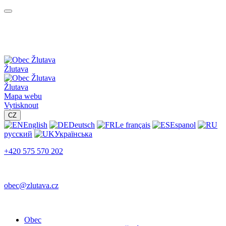
Žlutava
Žlutava
Mapa webu
Vytisknout
CZ
English
Deutsch
Le français
Espanol
русский
Українська
+420 575 570 202
obec@zlutava.cz
Obec