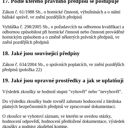
17. Podle kterého právního předpisu se postupuje
Zákon č. 61/1988 Sb., o hornické činnosti, výbušninách a o státní
báňské správě, ve znění pozdějších předpisů
Vyhláška č. 298/2005 Sb., o požadavcích na odbornou kvalifikaci a
odbornou způsobilost při hornické činnosti nebo činnosti prováděné
hornickým způsobem a o změně některých právních předpisů, ve
znění pozdějších předpisů
18. Jaké jsou související předpisy
Zákon č. 634/2004 Sb., o správních poplatcích, ve znění pozdějších
předpisů (položka 22)
19. Jaké jsou opravné prostředky a jak se uplatňují
Výsledek zkoušky se hodnotí stupni "vyhověl" nebo "nevyhověl".
Do výsledku zkoušky bude rovněž zahrnuto hodnocení z hlediska
platných bezpečnostních předpisů ve zpracované dokumentaci.
O zkoušce se vyhotoví záznam, ve kterém se uvedou otázky,
hodnocení odpovědí, hodnocení předložené dokumentace, výsledek
zkoušky a podpisy zkušební komise.