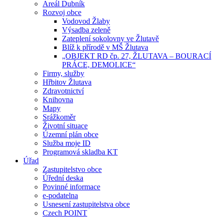
Areál Dubník
Rozvoj obce
Vodovod Žlaby
Výsadba zeleně
Zateplení sokolovny ve Žlutavě
Blíž k přírodě v MŠ Žlutava
„OBJEKT RD čp. 27, ŽLUTAVA – BOURACÍ
PRÁCE, DEMOLICE“
Firmy, služby
Hřbitov Žlutava
Zdravotnictví
Knihovna
Mapy
Srážkoměr
Životní situace
Územní plán obce
Služba moje ID
Programová skladba KT
Úřad
Zastupitelstvo obce
Úřední deska
Povinné informace
e-podatelna
Usnesení zastupitelstva obce
Czech POINT