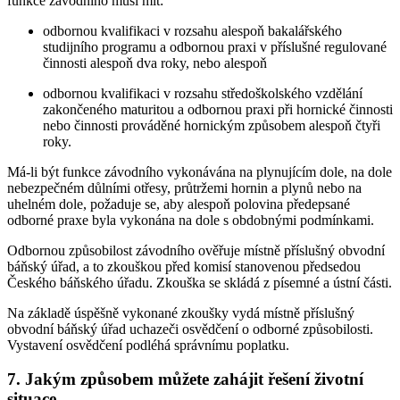
funkce závodního musí mít:
odbornou kvalifikaci v rozsahu alespoň bakalářského
studijního programu a odbornou praxi v příslušné regulované
činnosti alespoň dva roky, nebo alespoň
odbornou kvalifikaci v rozsahu středoškolského vzdělání
zakončeného maturitou a odbornou praxi při hornické činnosti
nebo činnosti prováděné hornickým způsobem alespoň čtyři
roky.
Má-li být funkce závodního vykonávána na plynujícím dole, na dole
nebezpečném důlními otřesy, průtržemi hornin a plynů nebo na
uhelném dole, požaduje se, aby alespoň polovina předepsané
odborné praxe byla vykonána na dole s obdobnými podmínkami.
Odbornou způsobilost závodního ověřuje místně příslušný obvodní
báňský úřad, a to zkouškou před komisí stanovenou předsedou
Českého báňského úřadu. Zkouška se skládá z písemné a ústní části.
Na základě úspěšně vykonané zkoušky vydá místně příslušný
obvodní báňský úřad uchazeči osvědčení o odborné způsobilosti.
Vystavení osvědčení podléhá správnímu poplatku.
7. Jakým způsobem můžete zahájit řešení životní
situace