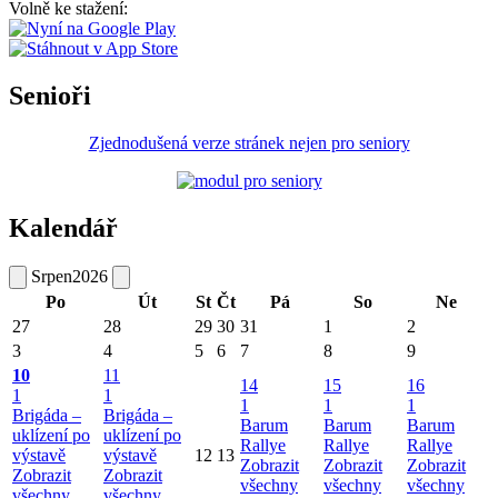
Volně ke stažení:
Senioři
Zjednodušená verze stránek nejen pro seniory
Kalendář
Srpen
2026
Po
Út
St
Čt
Pá
So
Ne
27
28
29
30
31
1
2
3
4
5
6
7
8
9
10
11
14
15
16
1
1
1
1
1
Brigáda –
Brigáda –
Barum
Barum
Barum
uklízení po
uklízení po
Rallye
Rallye
Rallye
výstavě
výstavě
12
13
Zobrazit
Zobrazit
Zobrazit
Zobrazit
Zobrazit
všechny
všechny
všechny
všechny
všechny