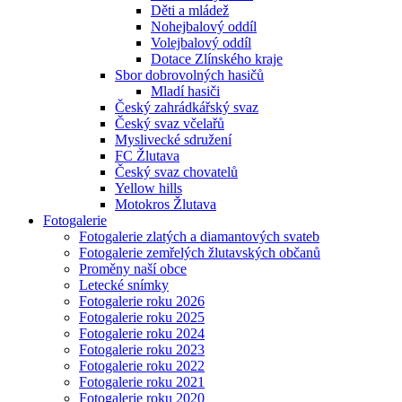
Děti a mládež
Nohejbalový oddíl
Volejbalový oddíl
Dotace Zlínského kraje
Sbor dobrovolných hasičů
Mladí hasiči
Český zahrádkářský svaz
Český svaz včelařů
Myslivecké sdružení
FC Žlutava
Český svaz chovatelů
Yellow hills
Motokros Žlutava
Fotogalerie
Fotogalerie zlatých a diamantových svateb
Fotogalerie zemřelých žlutavských občanů
Proměny naší obce
Letecké snímky
Fotogalerie roku 2026
Fotogalerie roku 2025
Fotogalerie roku 2024
Fotogalerie roku 2023
Fotogalerie roku 2022
Fotogalerie roku 2021
Fotogalerie roku 2020