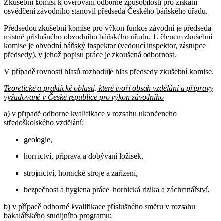
Zkušební komisi k ověřování odborné způsobilosti pro získání
osvědčení závodního stanovil předseda Českého báňského úřadu.
Předsedou zkušební komise pro výkon funkce závodní je předseda
místně příslušného obvodního báňského úřadu. 1. členem zkušební
komise je obvodní báňský inspektor (vedoucí inspektor, zástupce
předsedy), v jehož popisu práce je zkoušená odbornost.
V případě rovnosti hlasů rozhoduje hlas předsedy zkušební komise.
Teoretické a praktické oblasti, které tvoří obsah vzdělání a přípravy
vyžadované v České republice pro výkon závodního
a) v případě odborné kvalifikace v rozsahu ukončeného
středoškolského vzdělání:
geologie,
hornictví, příprava a dobývání ložisek,
strojnictví, hornické stroje a zařízení,
bezpečnost a hygiena práce, hornická rizika a záchranářství,
b) v případě odborné kvalifikace příslušného směru v rozsahu
bakalářského studijního programu: