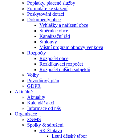
Poplatky, placené služby
Formuláře ke stažení
Poskytování dotací
Dokumenty obce
Vyhlášky a nařízení obce
Směrnice obce
Kanalizační řád
Smlouvy
Místní program obnovy venkova
Rozpočty
Rozpočet obce
Rozklikávací rozpočet
Rozpočet dalších subjektů
Volby
Povodňový plán
GDPR
Aktuálně
Aktuality
Kalendář akcí
Informace od nás
Organizace
ZŠ⁄MŠ
Spolky & sdružení
SK Žlutava
Letní dětský tábor