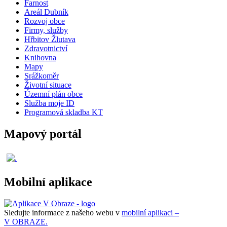
Farnost
Areál Dubník
Rozvoj obce
Firmy, služby
Hřbitov Žlutava
Zdravotnictví
Knihovna
Mapy
Srážkoměr
Životní situace
Územní plán obce
Služba moje ID
Programová skladba KT
Mapový portál
Mobilní aplikace
Sledujte informace z našeho webu v
mobilní aplikaci –
V OBRAZE.