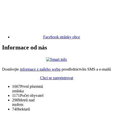
Facebook stránky obce
Informace od nás
Dostávejte
informace z našeho webu
prostřednictvím SMS a e-mailů
Chci se zaregistrovat
1667
První písemná
zmínka
1171
Počet obyvatel
298
Metrů nad
mořem
740
hektarů