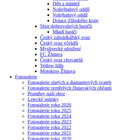
Děti a mládež
Nohejbalový oddíl
Volejbalový oddíl
Dotace Zlínského kraje
Sbor dobrovolných hasičů
Mladí hasiči
Český zahrádkářský svaz
Český svaz včelařů
Myslivecké sdružení
FC Žlutava
Český svaz chovatelů
Yellow hills
Motokros Žlutava
Fotogalerie
Fotogalerie zlatých a diamantových svateb
Fotogalerie zemřelých žlutavských občanů
Proměny naší obce
Letecké snímky
Fotogalerie roku 2026
Fotogalerie roku 2025
Fotogalerie roku 2024
Fotogalerie roku 2023
Fotogalerie roku 2022
Fotogalerie roku 2021
Fotogalerie roku 2020