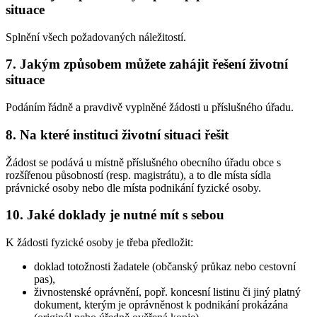
situace
Splnění všech požadovaných náležitostí.
7. Jakým způsobem můžete zahájit řešení životní
situace
Podáním řádně a pravdivě vyplněné žádosti u příslušného úřadu.
8. Na které instituci životní situaci řešit
Žádost se podává u místně příslušného obecního úřadu obce s
rozšířenou působností (resp. magistrátu), a to dle místa sídla
právnické osoby nebo dle místa podnikání fyzické osoby.
10. Jaké doklady je nutné mít s sebou
K žádosti fyzické osoby je třeba předložit:
doklad totožnosti žadatele (občanský průkaz nebo cestovní
pas),
živnostenské oprávnění, popř. koncesní listinu či jiný platný
dokument, kterým je oprávněnost k podnikání prokázána