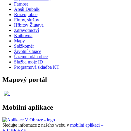
Farnost
Areál Dubník
Rozvoj obce
Firmy, služby
Hřbitov Žlutava
Zdravotnictví
Knihovna
Mapy
Srážkoměr
Životní situace
Územní plán obce
Služba moje ID
Programová skladba KT
Mapový portál
Mobilní aplikace
Sledujte informace z našeho webu v
mobilní aplikaci –
V OBRAZE.