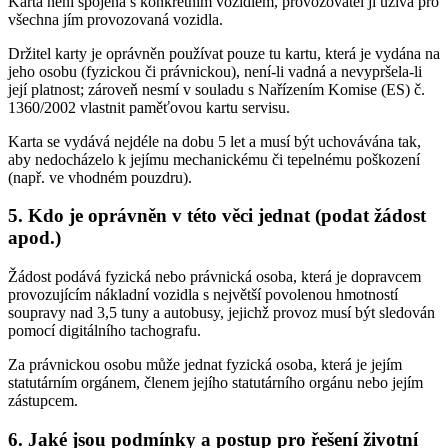
Karta není spojena s konkrétním vozidlem, provozovatel ji užívá pro
všechna jím provozovaná vozidla.
Držitel karty je oprávněn používat pouze tu kartu, která je vydána na
jeho osobu (fyzickou či právnickou), není-li vadná a nevypršela-li
její platnost; zároveň nesmí v souladu s Nařízením Komise (ES) č.
1360/2002 vlastnit paměťovou kartu servisu.
Karta se vydává nejdéle na dobu 5 let a musí být uchovávána tak,
aby nedocházelo k jejímu mechanickému či tepelnému poškození
(např. ve vhodném pouzdru).
5. Kdo je oprávněn v této věci jednat (podat žádost
apod.)
Žádost podává fyzická nebo právnická osoba, která je dopravcem
provozujícím nákladní vozidla s největší povolenou hmotností
soupravy nad 3,5 tuny a autobusy, jejichž provoz musí být sledován
pomocí digitálního tachografu.
Za právnickou osobu může jednat fyzická osoba, která je jejím
statutárním orgánem, členem jejího statutárního orgánu nebo jejím
zástupcem.
6. Jaké jsou podmínky a postup pro řešení životní