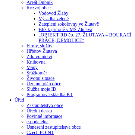
Areál Dubník
Rozvoj obce
Vodovod Žlaby
Výsadba zeleně
Zateplení sokolovny ve Žlutavě
Blíž k přírodě v MŠ Žlutava
„OBJEKT RD čp. 27, ŽLUTAVA – BOURACÍ
PRÁCE, DEMOLICE“
Firmy, služby
Hřbitov Žlutava
Zdravotnictví
Knihovna
Mapy
Srážkoměr
Životní situace
Územní plán obce
Služba moje ID
Programová skladba KT
Úřad
Zastupitelstvo obce
Úřední deska
Povinné informace
e-podatelna
Usnesení zastupitelstva obce
Czech POINT