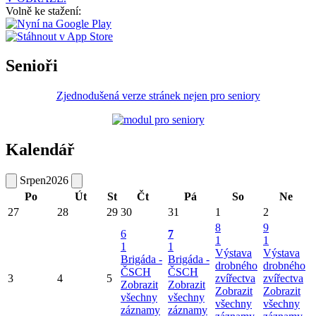
Volně ke stažení:
Senioři
Zjednodušená verze stránek nejen pro seniory
Kalendář
Srpen
2026
Po
Út
St
Čt
Pá
So
Ne
27
28
29
30
31
1
2
8
9
6
7
1
1
1
1
Výstava
Výstava
Brigáda -
Brigáda -
drobného
drobného
ČSCH
ČSCH
3
4
5
zvířectva
zvířectva
Zobrazit
Zobrazit
Zobrazit
Zobrazit
všechny
všechny
všechny
všechny
záznamy
záznamy