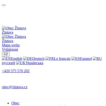
Žlutava
Žlutava
Mapa webu
Vytisknout
CZ
English
Deutsch
Le français
Espanol
русский
Українська
+420 575 570 202
obec@zlutava.cz
Obec