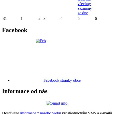
všechny
záznamy
ze dne
31
1
2
3
4
5
6
Facebook
Facebook stránky obce
Informace od nás
Dostávejte
informace z našeho webu
prostřednictvím SMS a e-mailů