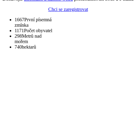
Chci se zaregistrovat
1667
První písemná
zmínka
1171
Počet obyvatel
298
Metrů nad
mořem
740
hektarů