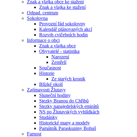
Znak a vlajka obce ke stažení
Znak a vlajka ke stažení
Odpad. centrum
Sokolovna
Provozní řád sokolovny
Kalendář plánovaných akcí
Rozvrh cvičebních hodin
Informace o obci
Znak a vlajka obce
Obyvatelé - statistika
Narození
Zemřelí
Současnost
Historie
Ze starých kronik
Blízké okolí
Zajímavosti Žlutavy
Sluneční hodiny
Stezky Branou do Chřibů
Stezky napajedelských emirátů
NS po Žlutavských vyhlídkách
Studánky
Historické mapy a modely
Památník Paraskupiny Bohuš
Farnost