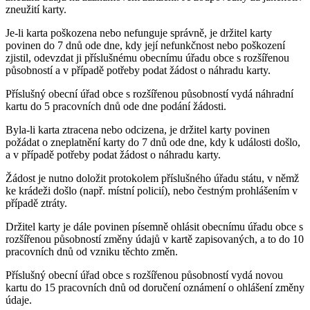
zneužití karty.
Je-li karta poškozena nebo nefunguje správně, je držitel karty
povinen do 7 dnů ode dne, kdy její nefunkčnost nebo poškození
zjistil, odevzdat ji příslušnému obecnímu úřadu obce s rozšířenou
působností a v případě potřeby podat žádost o náhradu karty.
Příslušný obecní úřad obce s rozšířenou působností vydá náhradní
kartu do 5 pracovních dnů ode dne podání žádosti.
Byla-li karta ztracena nebo odcizena, je držitel karty povinen
požádat o zneplatnění karty do 7 dnů ode dne, kdy k události došlo,
a v případě potřeby podat žádost o náhradu karty.
Žádost je nutno doložit protokolem příslušného úřadu státu, v němž
ke krádeži došlo (např. místní policií), nebo čestným prohlášením v
případě ztráty.
Držitel karty je dále povinen písemně ohlásit obecnímu úřadu obce s
rozšířenou působností změny údajů v kartě zapisovaných, a to do 10
pracovních dnů od vzniku těchto změn.
Příslušný obecní úřad obce s rozšířenou působností vydá novou
kartu do 15 pracovních dnů od doručení oznámení o ohlášení změny
údaje.