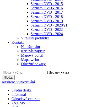
Seznam DVD - 2015
Seznam DVD - 2016
Seznam DVD - 2017
Seznam DVD - 2018
Seznam DVD - 2019
Seznam DVD - 2020⁄21
Seznam DVD - 2022
Seznam DVD - 2024
Virtuální prohlídka
Kontakt
Napište nám
Kde nás najdete
Mapový portál
Mapa webu
Důležité odkazy
Hledaný výraz
Hledat
rozšířené vyhledávání
Úřední deska
Infokanál
Odpadové centrum
ZŠ a MŠ