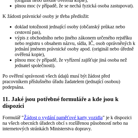
(originál nebo úředně ověřená kopie),
plnou moc (v případě, že se nechá fyzická osoba zastupovat).
K žádosti právnické osoby je třeba předložit:
doklad totožnosti jednající osoby (občanský průkaz nebo
cestovní pas),
výpis z obchodního nebo jiného zákonem určeného rejstříku
nebo registru s obsahem názvu, sídla, IČ, osob oprávněných k
jednání jménem právnické osoby apod. (originál nebo úředně
ověřená kopie),
plnou moc (v případě, že vyřízení zajišťuje jiná osoba než
jednatel společnosti).
Po ověření správnosti všech údajů musí být žádost před
pracovníkem příslušného úřadu žadatelem (jednající osobou)
podepsána.
11. Jaké jsou potřebné formuláře a kde jsou k
dispozici
Formulář "
Žádost o vydání paměťové karty vozidla
" je k dispozici
na všech obecních úřadech obcí s rozšířenou působností nebo na
internetových stránkách Ministerstva dopravy.