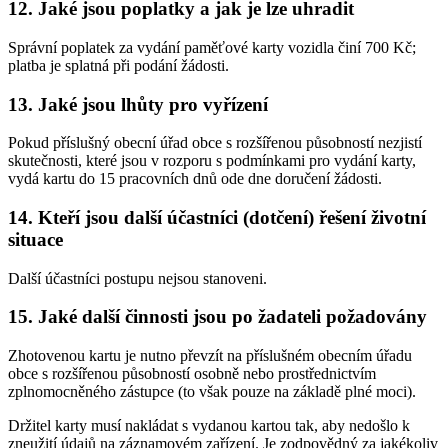
12. Jaké jsou poplatky a jak je lze uhradit
Správní poplatek za vydání paměťové karty vozidla činí 700 Kč;
platba je splatná při podání žádosti.
13. Jaké jsou lhůty pro vyřízení
Pokud příslušný obecní úřad obce s rozšířenou působností nezjistí
skutečnosti, které jsou v rozporu s podmínkami pro vydání karty,
vydá kartu do 15 pracovních dnů ode dne doručení žádosti.
14. Kteří jsou další účastníci (dotčení) řešení životní
situace
Další účastníci postupu nejsou stanoveni.
15. Jaké další činnosti jsou po žadateli požadovány
Zhotovenou kartu je nutno převzít na příslušném obecním úřadu
obce s rozšířenou působností osobně nebo prostřednictvím
zplnomocněného zástupce (to však pouze na základě plné moci).
Držitel karty musí nakládat s vydanou kartou tak, aby nedošlo k
zneužití údajů na záznamovém zařízení. Je zodpovědný za jakékoliv