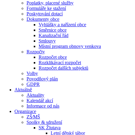
Poplatky, placené služby
Formuláře ke stažení
Poskytování dotací
Dokumenty obce
Vyhlášky a nařízení obce
Směrnice obce
Kanalizační řád
Smlouvy
Místní program obnovy venkova
Rozpočty
Rozpočet obce
Rozklikávací rozpočet
Rozpočet dalších subjektů
Volby
Povodňový plán
GDPR
Aktuálně
Aktuality
Kalendář akcí
Informace od nás
Organizace
ZŠ⁄MŠ
Spolky & sdružení
SK Žlutava
Letní dětský tábor