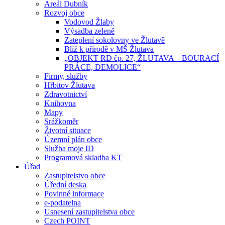
Areál Dubník
Rozvoj obce
Vodovod Žlaby
Výsadba zeleně
Zateplení sokolovny ve Žlutavě
Blíž k přírodě v MŠ Žlutava
„OBJEKT RD čp. 27, ŽLUTAVA – BOURACÍ
PRÁCE, DEMOLICE“
Firmy, služby
Hřbitov Žlutava
Zdravotnictví
Knihovna
Mapy
Srážkoměr
Životní situace
Územní plán obce
Služba moje ID
Programová skladba KT
Úřad
Zastupitelstvo obce
Úřední deska
Povinné informace
e-podatelna
Usnesení zastupitelstva obce
Czech POINT