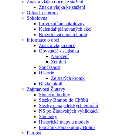
Znak a vlajka obce ke stažení
Znak a vlajka ke stažení
Odpad. centrum
Sokolovna
Provozní řád sokolovny
Kalendář plánovaných akcí
Rozvrh cvičebních hodin
Informace o obci
Znak a vlajka obce
Obyvatelé - statistika
Narození
Zemřelí
Současnost
Historie
Ze starých kronik
Blízké okolí
Zajímavosti Žlutavy
Sluneční hodiny
Stezky Branou do Chřibů
Stezky napajedelských emirátů
NS po Žlutavských vyhlídkách
Studánky
Historické mapy a modely
Památník Paraskupiny Bohuš
Farnost