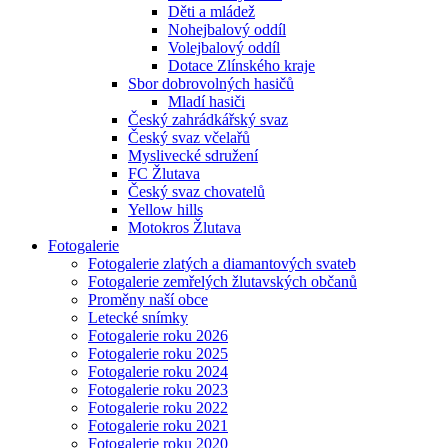
Děti a mládež
Nohejbalový oddíl
Volejbalový oddíl
Dotace Zlínského kraje
Sbor dobrovolných hasičů
Mladí hasiči
Český zahrádkářský svaz
Český svaz včelařů
Myslivecké sdružení
FC Žlutava
Český svaz chovatelů
Yellow hills
Motokros Žlutava
Fotogalerie
Fotogalerie zlatých a diamantových svateb
Fotogalerie zemřelých žlutavských občanů
Proměny naší obce
Letecké snímky
Fotogalerie roku 2026
Fotogalerie roku 2025
Fotogalerie roku 2024
Fotogalerie roku 2023
Fotogalerie roku 2022
Fotogalerie roku 2021
Fotogalerie roku 2020