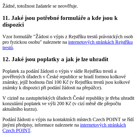
Žádné, totožnost žadatele se neověřuje.
11. Jaké jsou potřebné formuláře a kde jsou k
dispozici
Vzor formuláře "Žádost o výpis z Rejstříku trestů právnických osob
pro fyzickou osobu" naleznete na
internetových stránkách Rejstříku
trestů
.
12. Jaké jsou poplatky a jak je lze uhradit
Poplatek za podání žádosti o výpis v sídle Rejstříku trestů a
pověřených úřadech v České republice se hradí formou kolkové
známky, jejíž hodnota činí 100 Kč (v Rejstříku trestů jsou kolkové
známky k dispozici při podání žádosti na přepážce).
V cizině na zastupitelských úřadech České republiky je třeba uhradit
konzulární poplatek ve výši 200 Kč (v cizí měně dle přepočtu
aktuálního kurzu).
Podání žádosti o výpis na kontaktních místech Czech POINT se řídí
jinými předpisy, informace naleznete na
internetových stránkách
Czech POINT
.