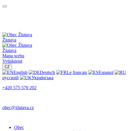
Žlutava
Žlutava
Mapa webu
Vytisknout
CZ
English
Deutsch
Le français
Espanol
русский
Українська
+420 575 570 202
obec@zlutava.cz
Obec