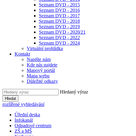
Seznam DVD - 2015
Seznam DVD - 2016
Seznam DVD - 2017
Seznam DVD - 2018
Seznam DVD - 2019
Seznam DVD - 2020⁄21
Seznam DVD - 2022
Seznam DVD - 2024
Virtuální prohlídka
Kontakt
Napište nám
Kde nás najdete
Mapový portál
Mapa webu
Důležité odkazy
Hledaný výraz
Hledat
rozšířené vyhledávání
Úřední deska
Infokanál
Odpadové centrum
ZŠ a MŠ