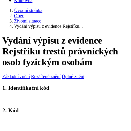
Knihovna
Úvodní stránka
Obec
Životní situace
Vydání výpisu z evidence Rejstříku...
Vydání výpisu z evidence
Rejstříku trestů právnických
osob fyzickým osobám
Základní znění
Rozšířené znění
Úplné znění
1. Identifikační kód
2. Kód