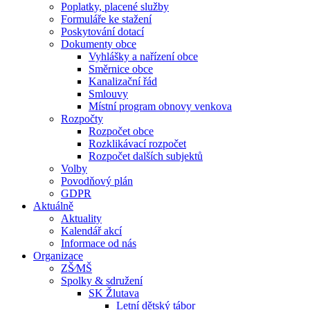
Poplatky, placené služby
Formuláře ke stažení
Poskytování dotací
Dokumenty obce
Vyhlášky a nařízení obce
Směrnice obce
Kanalizační řád
Smlouvy
Místní program obnovy venkova
Rozpočty
Rozpočet obce
Rozklikávací rozpočet
Rozpočet dalších subjektů
Volby
Povodňový plán
GDPR
Aktuálně
Aktuality
Kalendář akcí
Informace od nás
Organizace
ZŠ⁄MŠ
Spolky & sdružení
SK Žlutava
Letní dětský tábor