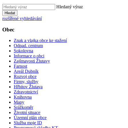
Hledaný výraz
Hledat
rozšířené vyhledávání
Obec
Znak a vlajka obce ke stažení
Odpad. centrum
Sokolovna
Informace o obci
Zajímavosti Žlutavy
Farnost
Areál Dubník
Rozvoj obce
Firmy, služby
Hřbitov Žlutava
Zdravotnictví
Knihovna
Mapy
Srážkoměr
Životní situace
Územní plán obce
Služba moje ID
Programová skladba KT