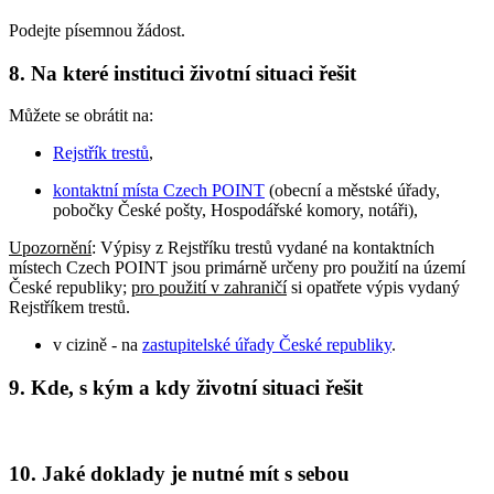
Podejte písemnou žádost.
8. Na které instituci životní situaci řešit
Můžete se obrátit na:
Rejstřík trestů
,
kontaktní místa Czech POINT
(obecní a městské úřady,
pobočky České pošty, Hospodářské komory, notáři),
Upozornění
: Výpisy z Rejstříku trestů vydané na kontaktních
místech Czech POINT jsou primárně určeny pro použití na území
České republiky;
pro použití v zahraničí
si opatřete výpis vydaný
Rejstříkem trestů.
v cizině - na
zastupitelské úřady České republiky
.
9. Kde, s kým a kdy životní situaci řešit
10. Jaké doklady je nutné mít s sebou