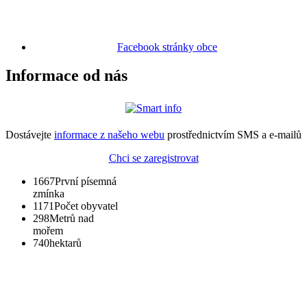
Facebook stránky obce
Informace od nás
Dostávejte
informace z našeho webu
prostřednictvím SMS a e-mailů
Chci se zaregistrovat
1667
První písemná
zmínka
1171
Počet obyvatel
298
Metrů nad
mořem
740
hektarů