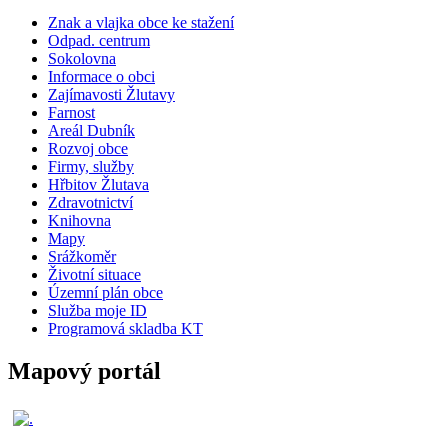
Znak a vlajka obce ke stažení
Odpad. centrum
Sokolovna
Informace o obci
Zajímavosti Žlutavy
Farnost
Areál Dubník
Rozvoj obce
Firmy, služby
Hřbitov Žlutava
Zdravotnictví
Knihovna
Mapy
Srážkoměr
Životní situace
Územní plán obce
Služba moje ID
Programová skladba KT
Mapový portál