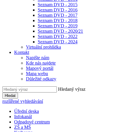
Seznam DVD - 2015
Seznam DVD - 2016
Seznam DVD - 2017
Seznam DVD - 2018
Seznam DVD - 2019
Seznam DVD - 2020⁄21
Seznam DVD - 2022
Seznam DVD - 2024
Virtuální prohlídka
Kontakt
Napište nám
Kde nás najdete
Mapový portál
Mapa webu
Důležité odkazy
Hledaný výraz
Hledat
rozšířené vyhledávání
Úřední deska
Infokanál
Odpadové centrum
ZŠ a MŠ