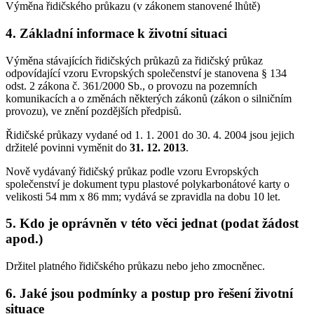
Výměna řidičského průkazu (v zákonem stanovené lhůtě)
4. Základní informace k životní situaci
Výměna stávajících řidičských průkazů za řidičský průkaz
odpovídající vzoru Evropských společenství je stanovena § 134
odst. 2 zákona č. 361/2000 Sb., o provozu na pozemních
komunikacích a o změnách některých zákonů (zákon o silničním
provozu), ve znění pozdějších předpisů.
Řidičské průkazy vydané od 1. 1. 2001 do 30. 4. 2004 jsou jejich
držitelé povinni vyměnit do
31. 12. 2013
.
Nově vydávaný řidičský průkaz podle vzoru Evropských
společenství je dokument typu plastové polykarbonátové karty o
velikosti 54 mm x 86 mm; vydává se zpravidla na dobu 10 let.
5. Kdo je oprávněn v této věci jednat (podat žádost
apod.)
Držitel platného řidičského průkazu nebo jeho zmocněnec.
6. Jaké jsou podmínky a postup pro řešení životní
situace