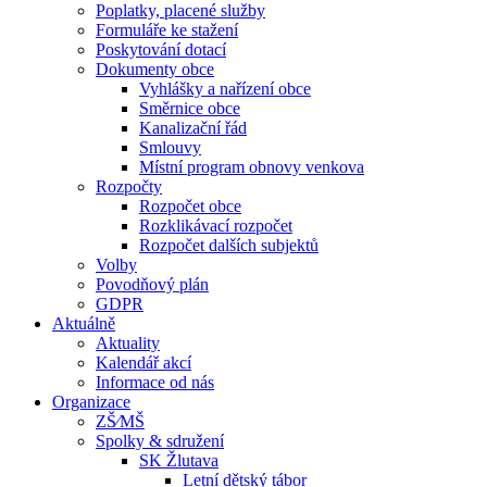
Poplatky, placené služby
Formuláře ke stažení
Poskytování dotací
Dokumenty obce
Vyhlášky a nařízení obce
Směrnice obce
Kanalizační řád
Smlouvy
Místní program obnovy venkova
Rozpočty
Rozpočet obce
Rozklikávací rozpočet
Rozpočet dalších subjektů
Volby
Povodňový plán
GDPR
Aktuálně
Aktuality
Kalendář akcí
Informace od nás
Organizace
ZŠ⁄MŠ
Spolky & sdružení
SK Žlutava
Letní dětský tábor