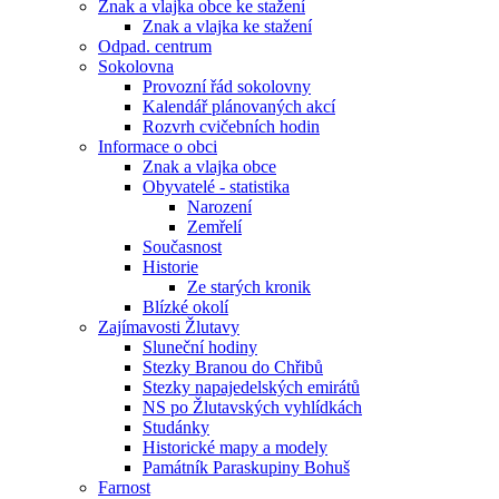
Znak a vlajka obce ke stažení
Znak a vlajka ke stažení
Odpad. centrum
Sokolovna
Provozní řád sokolovny
Kalendář plánovaných akcí
Rozvrh cvičebních hodin
Informace o obci
Znak a vlajka obce
Obyvatelé - statistika
Narození
Zemřelí
Současnost
Historie
Ze starých kronik
Blízké okolí
Zajímavosti Žlutavy
Sluneční hodiny
Stezky Branou do Chřibů
Stezky napajedelských emirátů
NS po Žlutavských vyhlídkách
Studánky
Historické mapy a modely
Památník Paraskupiny Bohuš
Farnost