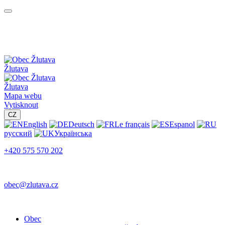
Žlutava
Žlutava
Mapa webu
Vytisknout
CZ
English
Deutsch
Le français
Espanol
русский
Українська
+420 575 570 202
obec@zlutava.cz
Obec