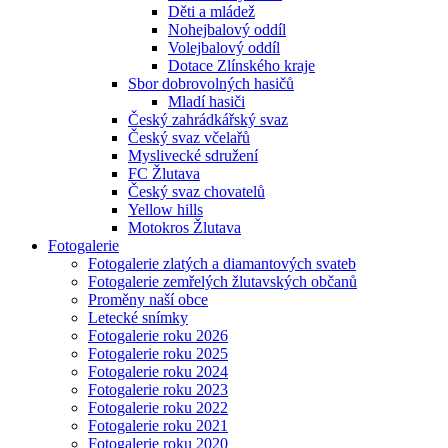
Děti a mládež
Nohejbalový oddíl
Volejbalový oddíl
Dotace Zlínského kraje
Sbor dobrovolných hasičů
Mladí hasiči
Český zahrádkářský svaz
Český svaz včelařů
Myslivecké sdružení
FC Žlutava
Český svaz chovatelů
Yellow hills
Motokros Žlutava
Fotogalerie
Fotogalerie zlatých a diamantových svateb
Fotogalerie zemřelých žlutavských občanů
Proměny naší obce
Letecké snímky
Fotogalerie roku 2026
Fotogalerie roku 2025
Fotogalerie roku 2024
Fotogalerie roku 2023
Fotogalerie roku 2022
Fotogalerie roku 2021
Fotogalerie roku 2020