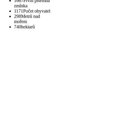
1667
První písemná
zmínka
1171
Počet obyvatel
298
Metrů nad
mořem
740
hektarů