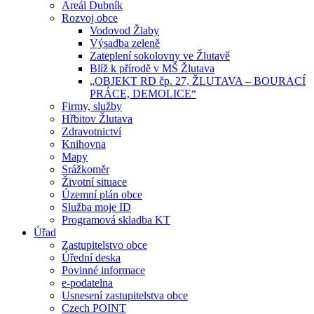
Areál Dubník
Rozvoj obce
Vodovod Žlaby
Výsadba zeleně
Zateplení sokolovny ve Žlutavě
Blíž k přírodě v MŠ Žlutava
„OBJEKT RD čp. 27, ŽLUTAVA – BOURACÍ
PRÁCE, DEMOLICE“
Firmy, služby
Hřbitov Žlutava
Zdravotnictví
Knihovna
Mapy
Srážkoměr
Životní situace
Územní plán obce
Služba moje ID
Programová skladba KT
Úřad
Zastupitelstvo obce
Úřední deska
Povinné informace
e-podatelna
Usnesení zastupitelstva obce
Czech POINT