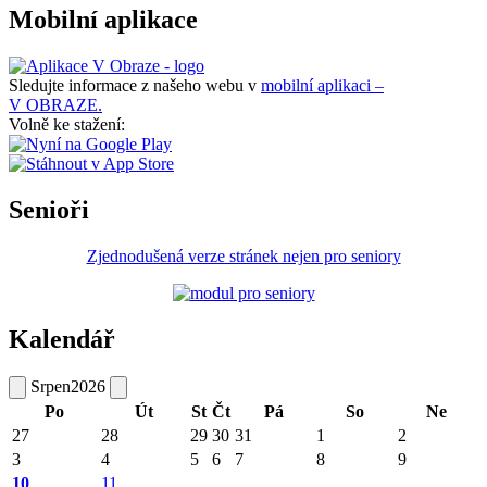
Mobilní aplikace
Sledujte informace z našeho webu v
mobilní aplikaci –
V OBRAZE.
Volně ke stažení:
Senioři
Zjednodušená verze stránek nejen pro seniory
Kalendář
Srpen
2026
Po
Út
St
Čt
Pá
So
Ne
27
28
29
30
31
1
2
3
4
5
6
7
8
9
10
11