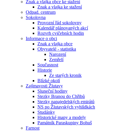
Znak a vlajka obce ke stažení
Znak a vlajka ke stažení
Odpad. centrum
Sokolovna
Provozní řád sokolovny
Kalendář plánovaných akcí
Rozvrh cvičebních hodin
Informace o obci
Znak a vlajka obce
Obyvatelé - statistika
Narození
Zemřelí
Současnost
Historie
Ze starých kronik
Blízké okolí
Zajímavosti Žlutavy
Sluneční hodiny
Stezky Branou do Chřibů
Stezky napajedelských emirátů
NS po Žlutavských vyhlídkách
Studánky
Historické mapy a modely
Památník Paraskupiny Bohuš
Farnost