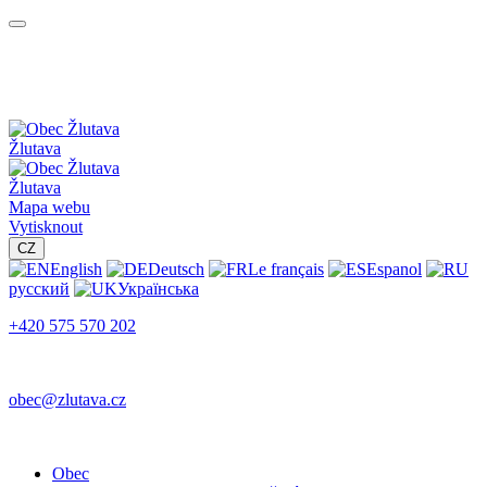
Žlutava
Žlutava
Mapa webu
Vytisknout
CZ
English
Deutsch
Le français
Espanol
русский
Українська
+420 575 570 202
obec@zlutava.cz
Obec