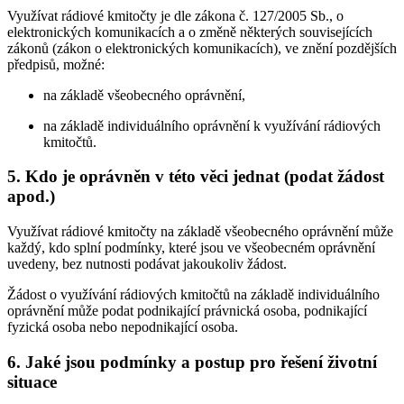
Využívat rádiové kmitočty je dle zákona č. 127/2005 Sb., o
elektronických komunikacích a o změně některých souvisejících
zákonů (zákon o elektronických komunikacích), ve znění pozdějších
předpisů, možné:
na základě všeobecného oprávnění,
na základě individuálního oprávnění k využívání rádiových
kmitočtů.
5. Kdo je oprávněn v této věci jednat (podat žádost
apod.)
Využívat rádiové kmitočty na základě všeobecného oprávnění může
každý, kdo splní podmínky, které jsou ve všeobecném oprávnění
uvedeny, bez nutnosti podávat jakoukoliv žádost.
Žádost o využívání rádiových kmitočtů na základě individuálního
oprávnění může podat podnikající právnická osoba, podnikající
fyzická osoba nebo nepodnikající osoba.
6. Jaké jsou podmínky a postup pro řešení životní
situace