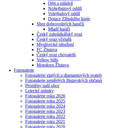
Děti a mládež
Nohejbalový oddíl
Volejbalový oddíl
Dotace Zlínského kraje
Sbor dobrovolných hasičů
Mladí hasiči
Český zahrádkářský svaz
Český svaz včelařů
Myslivecké sdružení
FC Žlutava
Český svaz chovatelů
Yellow hills
Motokros Žlutava
Fotogalerie
Fotogalerie zlatých a diamantových svateb
Fotogalerie zemřelých žlutavských občanů
Proměny naší obce
Letecké snímky
Fotogalerie roku 2026
Fotogalerie roku 2025
Fotogalerie roku 2024
Fotogalerie roku 2023
Fotogalerie roku 2022
Fotogalerie roku 2021
Fotogalerie roku 2020