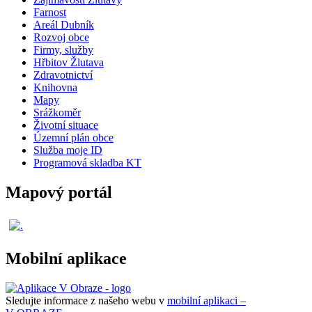
Farnost
Areál Dubník
Rozvoj obce
Firmy, služby
Hřbitov Žlutava
Zdravotnictví
Knihovna
Mapy
Srážkoměr
Životní situace
Územní plán obce
Služba moje ID
Programová skladba KT
Mapový portál
Mobilní aplikace
Sledujte informace z našeho webu v
mobilní aplikaci –