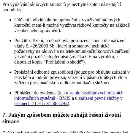
Pro využívání rádiových kmitočtů je nezbytné splnit následující
podmínky:
Udělení individuálního oprávnění k využívání rádiových
kmitočtů (není-li možné využívat rádiové kmitočty na základě
všeobecného oprávnění).
Použití zařízení, u něhož byla posouzena shoda dle nařízení
vlády č. 426/2000 Sb., kterým se stanoví technické
požadavky na rádiová a na telekomunikační koncová zařízení,
ve znění pozdějších předpisů (značka CE na výrobku, k
dispozici kopie "Prohlášení o shodě").
Prokázání odborné způsobilosti (pouze pro obsluhu zařízení v
leteckém a lodním provozu, zařízení v pásmu krátkých vln a
zařízení pro amatérskou radiokomunikační službu).
Přihlášení do evidence (jen u
stanic bezdrátových místních
informačních systémů - BMIS
a u
zařízení pevné služby v
pásmech 71-76 / 81-86 GHz
).
7. Jakým způsobem můžete zahájit řešení životní
situace
Začít využívat rádiové kmitočty na základě všeobecného oprávnění