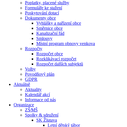
Poplatky, placené služby
Formuláře ke stažení
Poskytování dotací
Dokumenty obce
Vyhlášky a nařízení obce
Směrnice obce
Kanalizační řád
Smlouvy
Místní program obnovy venkova
Rozpočty
Rozpočet obce
Rozklikávací rozpočet
Rozpočet dalších subjektů
Volby
Povodňový plán
GDPR
Aktuálně
Aktuality
Kalendář akcí
Informace od nás
Organizace
ZŠ⁄MŠ
Spolky & sdružení
SK Žlutava
Letní dětský tábor