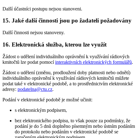
Další účastníci postupu nejsou stanoveni.
15. Jaké další činnosti jsou po žadateli požadovány
Další činnosti nejsou stanoveny.
16. Elektronická služba, kterou lze využít
Žádost o udělení individuálního oprávnění k využívání rádiových
kmitočtů lze podat pomocí
interaktivních elektronických formulářů
.
Žádost o udělení (změnu, prodloužení doby platnosti nebo odnětí)
individuálního oprávnění k využívání rádiových kmitočtů můžete
podat také v elektronické podobě, a to prostřednictvím elektronické
adresy:
podatelna@ctu.cz
.
Podání v elektronické podobě je možné učinit:
s elektronickým podpisem,
bez elektronického podpisu, to však pouze za podmínky, že
podání je do 5 dnů doplněno písemným nebo ústním podáním
do protokolu nebo podáním v elektronické podobě se
zaručeným elektronickým podpisem,