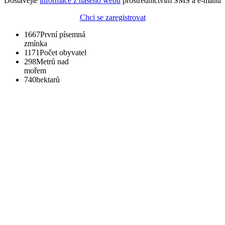
Dostávejte
informace z našeho webu
prostřednictvím SMS a e-mailů
Chci se zaregistrovat
1667
První písemná
zmínka
1171
Počet obyvatel
298
Metrů nad
mořem
740
hektarů