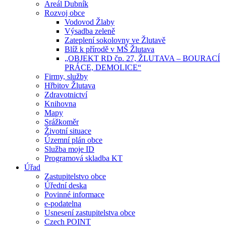
Areál Dubník
Rozvoj obce
Vodovod Žlaby
Výsadba zeleně
Zateplení sokolovny ve Žlutavě
Blíž k přírodě v MŠ Žlutava
„OBJEKT RD čp. 27, ŽLUTAVA – BOURACÍ
PRÁCE, DEMOLICE“
Firmy, služby
Hřbitov Žlutava
Zdravotnictví
Knihovna
Mapy
Srážkoměr
Životní situace
Územní plán obce
Služba moje ID
Programová skladba KT
Úřad
Zastupitelstvo obce
Úřední deska
Povinné informace
e-podatelna
Usnesení zastupitelstva obce
Czech POINT