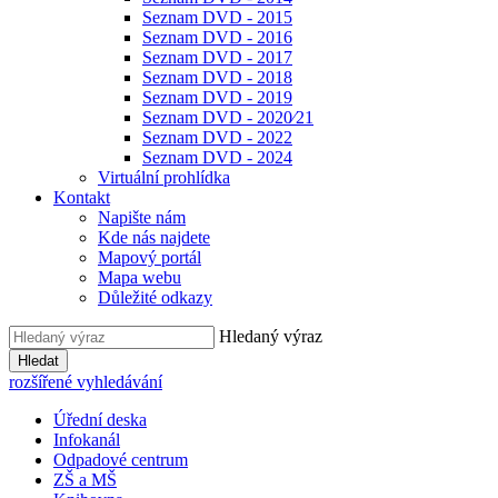
Seznam DVD - 2015
Seznam DVD - 2016
Seznam DVD - 2017
Seznam DVD - 2018
Seznam DVD - 2019
Seznam DVD - 2020⁄21
Seznam DVD - 2022
Seznam DVD - 2024
Virtuální prohlídka
Kontakt
Napište nám
Kde nás najdete
Mapový portál
Mapa webu
Důležité odkazy
Hledaný výraz
Hledat
rozšířené vyhledávání
Úřední deska
Infokanál
Odpadové centrum
ZŠ a MŠ