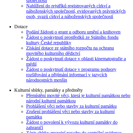
společností
Nahlížení do rejstříků registrovaných církví a
náboženských společností, evidovaných právnických
osob, svazů církví a náboženských společností
Dotace
Podání žádosti o grant u odboru umění a knihoven
Žádost o poskytnutí prostředků ze Státního fondu
kultury České republiky
Získání dotace ze státního rozpočtu na ochranu
movitého kulturního dědictví
Žádost o poskytnutí dotace v oblasti kinematografie a
médií
Žádost o poskytnutí dotace v programu podpory
rozšiřování a přijímání informací v jazycích
národnostních menšin
Kulturní sbírky, památky a předměty
Přemístění movité věci, která je kulturní památkou nebo
národní kulturní památkou
Prohlášení věci nebo stavby za kulturní památku
Zrušení prohlášení věci nebo stavby za kulturní
památku
Žádost o povolení k vývozu kulturní památky do
zahraničí
Zápis sbírky muzejní povahy do centrální evidence