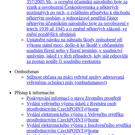
357/2005 Sb., o ocenění účastníků národního boje za
vznik a osvobození Československa a některých
pozůstalých po nich, o zvláštním příspěvku k důchodu
některým osobám, o jednorázové peněžní částce
některým účastníkům národního boje za osvobození v
letech 1939 až 1945 a o změně některých zákonů, ve
znění pozdějších předpisů
Uplatnění nároku na náhradu škody způsobené při
výkonu státní moci, došlo-li ke škodě v občanském
soudním řízení nebo v řízení trestním, v soudnictví
správním, jakož i v těch případech, kdy stát odpovídá
za postup notáře či soudního exekutora
Ombudsman
Stížnost občana na práci veřejné správy adresovaná
veřejnému ochránci práv (ombudsmanovi)
Přístup k informacím
Poskytování informací o stavu životního prostředí
Vydání veřejného výpisu údajů z Registru osob
prostřednictvím CzechPOINT@home
Vydání elektronického výpisu z Veřejného rejstříku
prostřednictvím CzechPOINT@home
Vydání elektronického výpisu z Insolvenčního rejstříku
prostřednictvím CzechPOINT@home