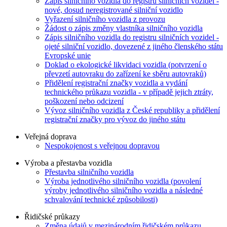
Zápis silničního vozidla do registru silničních vozidel -
nové, dosud neregistrované silniční vozidlo
Vyřazení silničního vozidla z provozu
Žádost o zápis změny vlastníka silničního vozidla
Zápis silničního vozidla do registru silničních vozidel -
ojeté silniční vozidlo, dovezené z jiného členského státu
Evropské unie
Doklad o ekologické likvidaci vozidla (potvrzení o
převzetí autovraku do zařízení ke sběru autovraků)
Přidělení registrační značky vozidla a vydání
technického průkazu vozidla - v případě jejich ztráty,
poškození nebo odcizení
Vývoz silničního vozidla z České republiky a přidělení
registrační značky pro vývoz do jiného státu
Veřejná doprava
Nespokojenost s veřejnou dopravou
Výroba a přestavba vozidla
Přestavba silničního vozidla
Výroba jednotlivého silničního vozidla (povolení
výroby jednotlivého silničního vozidla a následné
schvalování technické způsobilosti)
Řidičské průkazy
Změna údajů v mezinárodním řidičském průkazu