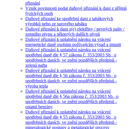
přiznání
Vznik povinnosti podat daňové přiznání k dani z příjmů
fyzických osob
Daňové přiznání ke spotřební dani z tabákových
výrobků nebo ze surového tabáku
Daňové přiznání k dani z(e) elektřiny / pevných paliv /
zemního plynu a některých dalších plynů
Daňové přiznání k uplatnění nároku na vrácení
energetické daně osobám požívajícím výsad a imunit
Daňové přiznání k uplatnění nároku na vrácení
spotřební daně dle § 57 zákona č. 353/2003 Sb., o
spotřebních daních, ve znění pozdějších předpisů -
zelená nafta
Daňové přiznání k uplatnění nároku na vrácení
spotřební daně dle § 56 zákona č. 353/2003 Sb., o
spotřebních daních, ve znění pozdějších předpisů -
výroba tepla
Daňové přiznání k uplatnění nároku na vrácení
spotřební daně dle § 56a zákona č. 353/2003 Sb., o
spotřebních daních, ve znění pozdějších předpisů -
ostatní benziny
Daňové přiznání k uplatnění nároku na vrácení
spotřební daně dle § 55 zákona č. 353/2003 Sb., o
spotřebních daních, ve znění pozdějších předpisů -
mineralogické postupy a metalurgické procesy