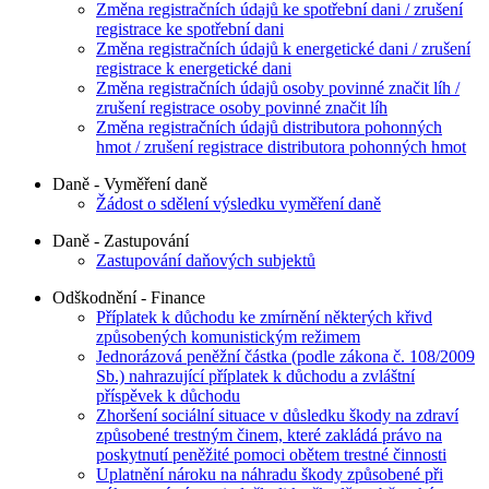
Změna registračních údajů ke spotřební dani / zrušení
registrace ke spotřební dani
Změna registračních údajů k energetické dani / zrušení
registrace k energetické dani
Změna registračních údajů osoby povinné značit líh /
zrušení registrace osoby povinné značit líh
Změna registračních údajů distributora pohonných
hmot / zrušení registrace distributora pohonných hmot
Daně - Vyměření daně
Žádost o sdělení výsledku vyměření daně
Daně - Zastupování
Zastupování daňových subjektů
Odškodnění - Finance
Příplatek k důchodu ke zmírnění některých křivd
způsobených komunistickým režimem
Jednorázová peněžní částka (podle zákona č. 108/2009
Sb.) nahrazující příplatek k důchodu a zvláštní
příspěvek k důchodu
Zhoršení sociální situace v důsledku škody na zdraví
způsobené trestným činem, které zakládá právo na
poskytnutí peněžité pomoci obětem trestné činnosti
Uplatnění nároku na náhradu škody způsobené při