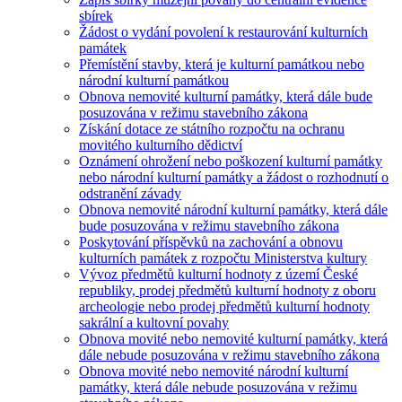
sbírek
Žádost o vydání povolení k restaurování kulturních
památek
Přemístění stavby, která je kulturní památkou nebo
národní kulturní památkou
Obnova nemovité kulturní památky, která dále bude
posuzována v režimu stavebního zákona
Získání dotace ze státního rozpočtu na ochranu
movitého kulturního dědictví
Oznámení ohrožení nebo poškození kulturní památky
nebo národní kulturní památky a žádost o rozhodnutí o
odstranění závady
Obnova nemovité národní kulturní památky, která dále
bude posuzována v režimu stavebního zákona
Poskytování příspěvků na zachování a obnovu
kulturních památek z rozpočtu Ministerstva kultury
Vývoz předmětů kulturní hodnoty z území České
republiky, prodej předmětů kulturní hodnoty z oboru
archeologie nebo prodej předmětů kulturní hodnoty
sakrální a kultovní povahy
Obnova movité nebo nemovité kulturní památky, která
dále nebude posuzována v režimu stavebního zákona
Obnova movité nebo nemovité národní kulturní
památky, která dále nebude posuzována v režimu