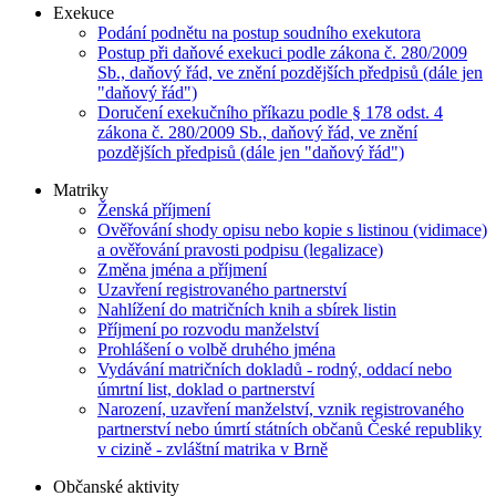
Exekuce
Podání podnětu na postup soudního exekutora
Postup při daňové exekuci podle zákona č. 280/2009
Sb., daňový řád, ve znění pozdějších předpisů (dále jen
"daňový řád")
Doručení exekučního příkazu podle § 178 odst. 4
zákona č. 280/2009 Sb., daňový řád, ve znění
pozdějších předpisů (dále jen "daňový řád")
Matriky
Ženská příjmení
Ověřování shody opisu nebo kopie s listinou (vidimace)
a ověřování pravosti podpisu (legalizace)
Změna jména a příjmení
Uzavření registrovaného partnerství
Nahlížení do matričních knih a sbírek listin
Příjmení po rozvodu manželství
Prohlášení o volbě druhého jména
Vydávání matričních dokladů - rodný, oddací nebo
úmrtní list, doklad o partnerství
Narození, uzavření manželství, vznik registrovaného
partnerství nebo úmrtí státních občanů České republiky
v cizině - zvláštní matrika v Brně
Občanské aktivity