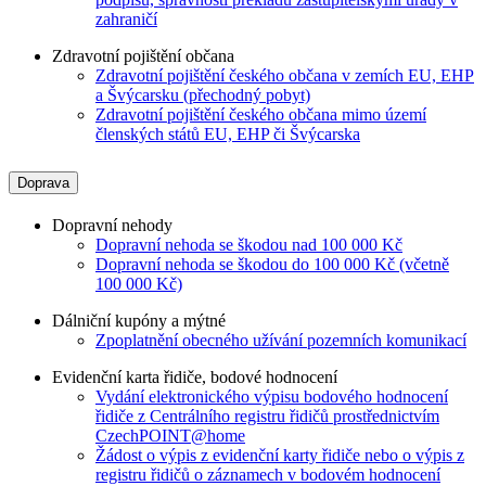
zahraničí
Zdravotní pojištění občana
Zdravotní pojištění českého občana v zemích EU, EHP
a Švýcarsku (přechodný pobyt)
Zdravotní pojištění českého občana mimo území
členských států EU, EHP či Švýcarska
Doprava
Dopravní nehody
Dopravní nehoda se škodou nad 100 000 Kč
Dopravní nehoda se škodou do 100 000 Kč (včetně
100 000 Kč)
Dálniční kupóny a mýtné
Zpoplatnění obecného užívání pozemních komunikací
Evidenční karta řidiče, bodové hodnocení
Vydání elektronického výpisu bodového hodnocení
řidiče z Centrálního registru řidičů prostřednictvím
CzechPOINT@home
Žádost o výpis z evidenční karty řidiče nebo o výpis z
registru řidičů o záznamech v bodovém hodnocení