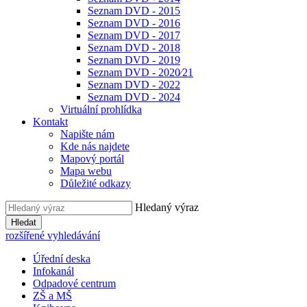
Seznam DVD - 2015
Seznam DVD - 2016
Seznam DVD - 2017
Seznam DVD - 2018
Seznam DVD - 2019
Seznam DVD - 2020⁄21
Seznam DVD - 2022
Seznam DVD - 2024
Virtuální prohlídka
Kontakt
Napište nám
Kde nás najdete
Mapový portál
Mapa webu
Důležité odkazy
Hledaný výraz
Hledat
rozšířené vyhledávání
Úřední deska
Infokanál
Odpadové centrum
ZŠ a MŠ