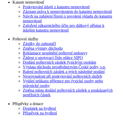
Katastr nemovitostí
Poskytování údajů z katastru nemovitostí
Záznam práva k nemovitostem do katastru nemovitostí
Návrh na zahájení řízení o povolení vkladu do katastru
nemovitostí
Založení zákaznického účtu pro dálkový přístup k
údajům katastru nemovitostí
Poštovní služby
Zásilky do zahraničí
Změna výplaty důchodu
Reklamace nesplnění poštovní smlouvy
Žádost o spojovací číslo plátce SIPO
Dodání poštovních zásilek fyzickým osobám
Výplata důchodu prostřednictvím České pošty, s.p.
Balení poštovních zásilek a jejich následné podání
Nesrovnalosti při poskytování poštovních služeb
Vydání průkazu příjemce pro fyzické osoby nebo
právnické osoby
Změna místa dodání poštovních zásilek a poukázaných
peněžních částek
Příspěvky a dotace
Doplatek na bydlení
Příspěvek na bydlení