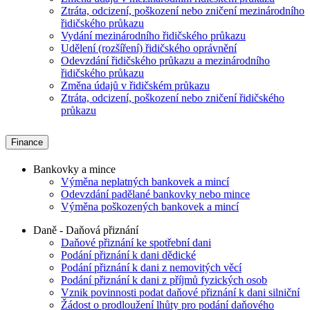
Ztráta, odcizení, poškození nebo zničení mezinárodního
řidičského průkazu
Vydání mezinárodního řidičského průkazu
Udělení (rozšíření) řidičského oprávnění
Odevzdání řidičského průkazu a mezinárodního
řidičského průkazu
Změna údajů v řidičském průkazu
Ztráta, odcizení, poškození nebo zničení řidičského
průkazu
Finance
Bankovky a mince
Výměna neplatných bankovek a mincí
Odevzdání padělané bankovky nebo mince
Výměna poškozených bankovek a mincí
Daně - Daňová přiznání
Daňové přiznání ke spotřební dani
Podání přiznání k dani dědické
Podání přiznání k dani z nemovitých věcí
Podání přiznání k dani z příjmů fyzických osob
Vznik povinnosti podat daňové přiznání k dani silniční
Žádost o prodloužení lhůty pro podání daňového