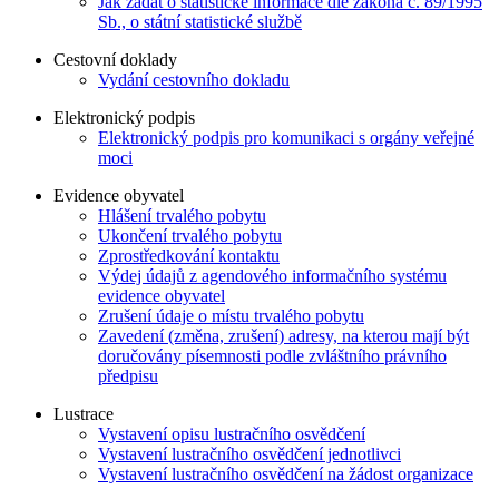
Jak žádat o statistické informace dle zákona č. 89/1995
Sb., o státní statistické službě
Cestovní doklady
Vydání cestovního dokladu
Elektronický podpis
Elektronický podpis pro komunikaci s orgány veřejné
moci
Evidence obyvatel
Hlášení trvalého pobytu
Ukončení trvalého pobytu
Zprostředkování kontaktu
Výdej údajů z agendového informačního systému
evidence obyvatel
Zrušení údaje o místu trvalého pobytu
Zavedení (změna, zrušení) adresy, na kterou mají být
doručovány písemnosti podle zvláštního právního
předpisu
Lustrace
Vystavení opisu lustračního osvědčení
Vystavení lustračního osvědčení jednotlivci
Vystavení lustračního osvědčení na žádost organizace