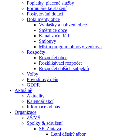
Poplatky, placené služby
Formuláře ke stažení
Poskytování dotací
Dokumenty obce
Vyhlášky a nařízení obce
Směrnice obce
Kanalizační řád
Smlouvy
Místní program obnovy venkova
Rozpočty
Rozpočet obce
Rozklikávací rozpočet
Rozpočet dalších subjektů
Volby
Povodňový plán
GDPR
Aktuálně
Aktuality
Kalendář akcí
Informace od nás
Organizace
ZŠ⁄MŠ
Spolky & sdružení
SK Žlutava
Letní dětský tábor