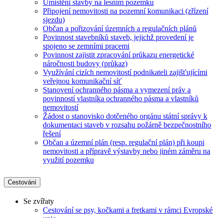
Umístění stavby na lesním pozemku
Připojení nemovitosti na pozemní komunikaci (zřízení
sjezdu)
Občan a pořizování územních a regulačních plánů
Povinnost stavebníků staveb, jejichž provedení je
spojeno se zemními pracemi
Povinnost zajistit zpracování průkazu energetické
náročnosti budovy (průkaz)
Využívání cizích nemovitostí podnikateli zajišťujícími
veřejnou komunikační síť
Stanovení ochranného pásma a vymezení práv a
povinností vlastníka ochranného pásma a vlastníků
nemovitostí
Žádost o stanovisko dotčeného orgánu státní správy k
dokumentaci staveb v rozsahu požárně bezpečnostního
řešení
Občan a územní plán (resp. regulační plán) při koupi
nemovitosti a přípravě výstavby nebo jiném záměru na
využití pozemku
Cestování
Se zvířaty
Cestování se psy, kočkami a fretkami v rámci Evropské