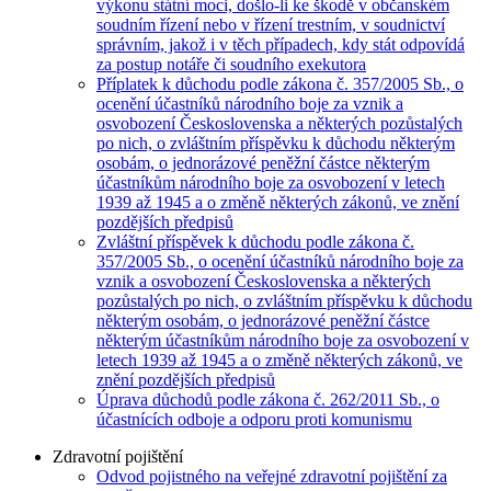
výkonu státní moci, došlo-li ke škodě v občanském
soudním řízení nebo v řízení trestním, v soudnictví
správním, jakož i v těch případech, kdy stát odpovídá
za postup notáře či soudního exekutora
Příplatek k důchodu podle zákona č. 357/2005 Sb., o
ocenění účastníků národního boje za vznik a
osvobození Československa a některých pozůstalých
po nich, o zvláštním příspěvku k důchodu některým
osobám, o jednorázové peněžní částce některým
účastníkům národního boje za osvobození v letech
1939 až 1945 a o změně některých zákonů, ve znění
pozdějších předpisů
Zvláštní příspěvek k důchodu podle zákona č.
357/2005 Sb., o ocenění účastníků národního boje za
vznik a osvobození Československa a některých
pozůstalých po nich, o zvláštním příspěvku k důchodu
některým osobám, o jednorázové peněžní částce
některým účastníkům národního boje za osvobození v
letech 1939 až 1945 a o změně některých zákonů, ve
znění pozdějších předpisů
Úprava důchodů podle zákona č. 262/2011 Sb., o
účastnících odboje a odporu proti komunismu
Zdravotní pojištění
Odvod pojistného na veřejné zdravotní pojištění za