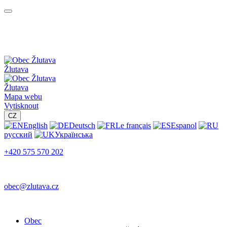
Žlutava
Žlutava
Mapa webu
Vytisknout
CZ
English
Deutsch
Le français
Espanol
русский
Українська
+420 575 570 202
obec@zlutava.cz
Obec