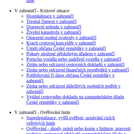
unie
V zahraničí - Krizové situace
Hospitalizace v zahraničí
Trestná činnost v zahraničí
Dopravní nehoda v zahraničí
Živelní katastrofa v zahraničí
Omezení osobní svobody v zahraničí
Krach cestovní kanceláře v zahraničí
Úmrtí občana České republiky v zahraničí
Pokuty uložené příslušným úřadem v zahraničí
Porucha vozidla nebo zadržení vozidla v zahraničí
Ztráta nebo odcizení cestovních dokladů v zahraničí
Ztráta nebo odcizení finančních prostředků v zahraničí
Pohřešování či únos občana České republiky v
zahraničí
Ztráta nebo odcizení důležitých osobních potřeb v
zahraničí
Vydání cestovního dokladu na zastupitelském úřadu
České republiky v zahraničí
V zahraničí - Ověřování listin
Superlegalizace, vyšší ověření, uznávání cizích
veřejných listin
Ověřování - shody opisů nebo kopie s listinou, pravosti
podpisu, správnosti překladů zastupitelskými úřady v