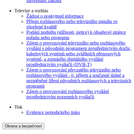
stavebního zákona
Televize a rozhlas
Žádost o poskytnutí informace
Příjem rozhlasového nebo televizního signálu ve
zhoršené kvalitě
Podání podnětu (stížnosti, petice) k obsahové stránce
pořadu nebo programu
Zájem o provozování televizního nebo rozhlasového
vysílání s původním programem prostřednictvím družic,
kabelových systémů nebo zvláštních přenosových
systémů, a zemského digitálního vysílání
prostřednictvím vysílačů (DVB-T)
Zájem o provozování převzatého televizního nebo
rozhlasového vysílání - tj. příjem a současné úplné a
nezměněné šíření původních rozhlasových a televizních
programů
Zájem o provozování rozhlasového vysílání
prostřednictvím pozemních vysílačů
Tisk
Evidence periodického tisku
Obrana a bezpečnost