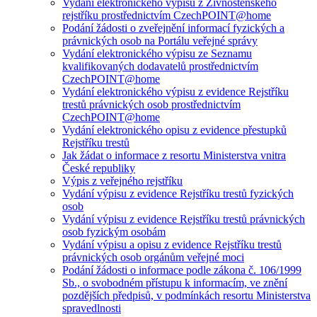
Vydání elektronického výpisu z Živnostenského
rejstříku prostřednictvím CzechPOINT@home
Podání žádosti o zveřejnění informací fyzických a
právnických osob na Portálu veřejné správy
Vydání elektronického výpisu ze Seznamu
kvalifikovaných dodavatelů prostřednictvím
CzechPOINT@home
Vydání elektronického výpisu z evidence Rejstříku
trestů právnických osob prostřednictvím
CzechPOINT@home
Vydání elektronického opisu z evidence přestupků
Rejstříku trestů
Jak žádat o informace z resortu Ministerstva vnitra
České republiky
Výpis z veřejného rejstříku
Vydání výpisu z evidence Rejstříku trestů fyzických
osob
Vydání výpisu z evidence Rejstříku trestů právnických
osob fyzickým osobám
Vydání výpisu a opisu z evidence Rejstříku trestů
právnických osob orgánům veřejné moci
Podání žádosti o informace podle zákona č. 106/1999
Sb., o svobodném přístupu k informacím, ve znění
pozdějších předpisů, v podmínkách resortu Ministerstva
spravedlnosti