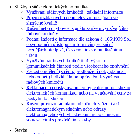
Služby a sítě elektronických komunikací
Využívání rádiových kmitočtů - základní informace
Příjem rozhlasového nebo televizního signálu ve
zhoršené kvalitě
Rušení nebo chybovost signálu zařízení využívajícího
rádiové kmitočty
Podání žádosti o informace dle zákona č. 106/1999 Sb.,
o svobodném přístupu k informacím, ve znění
pozdějších předpisů, Českému telekomunikačnímu
úřadu
Využívání rádiových kmitočtů při výkonu
komunikačních činností podle všeobecného oprávnění
Žádost o udělení (změnu, prodloužení doby platnosti
nebo odnětí) individuálního oprávnění k využívání
rádiových kmitočtů
Reklamace na poskytovanou veřejně dostupnou službu
elektronických komunikací nebo na vyúčtování ceny za
poskytnutou službu
Rušení provozu radiokomunikačních zařízení a sítí
elektromagnetickým stíněním nebo odrazy
elektromagnetických vln stavbami nebo činnostmi
souvisejícími s prováděním stavby
Stavba