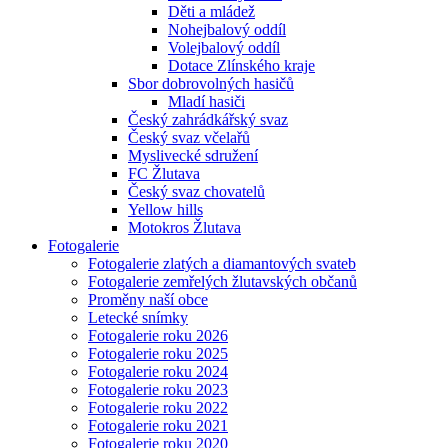
Děti a mládež
Nohejbalový oddíl
Volejbalový oddíl
Dotace Zlínského kraje
Sbor dobrovolných hasičů
Mladí hasiči
Český zahrádkářský svaz
Český svaz včelařů
Myslivecké sdružení
FC Žlutava
Český svaz chovatelů
Yellow hills
Motokros Žlutava
Fotogalerie
Fotogalerie zlatých a diamantových svateb
Fotogalerie zemřelých žlutavských občanů
Proměny naší obce
Letecké snímky
Fotogalerie roku 2026
Fotogalerie roku 2025
Fotogalerie roku 2024
Fotogalerie roku 2023
Fotogalerie roku 2022
Fotogalerie roku 2021
Fotogalerie roku 2020