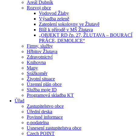
Areál Dubník
Rozvoj obce
Vodovod Žlaby
Výsadba zeleně
Zateplení sokolovny ve Žlutavě
Blíž k přírodě v MŠ Žlutava
„OBJEKT RD čp. 27, ŽLUTAVA – BOURACÍ
PRÁCE, DEMOLICE“
Firmy, služby
Hřbitov Žlutava
Zdravotnictví
Knihovna
Mapy
Srážkoměr
Životní situace
Územní plán obce
Služba moje ID
Programová skladba KT
Úřad
Zastupitelstvo obce
Úřední deska
Povinné informace
e-podatelna
Usnesení zastupitelstva obce
Czech POINT