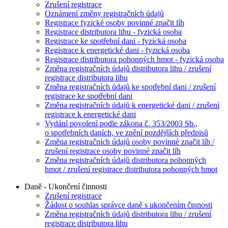
Zrušení registrace
Oznámení změny registračních údajů
Registrace fyzické osoby povinné značit líh
Registrace distributora lihu - fyzická osoba
Registrace ke spotřební dani - fyzická osoba
Registrace k energetické dani - fyzická osoba
Registrace distributora pohonných hmot - fyzická osoba
Změna registračních údajů distributora lihu / zrušení
registrace distributora lihu
Změna registračních údajů ke spotřební dani / zrušení
registrace ke spotřební dani
Změna registračních údajů k energetické dani / zrušení
registrace k energetické dani
Vydání povolení podle zákona č. 353/2003 Sb.,
o spotřebních daních, ve znění pozdějších předpisů
Změna registračních údajů osoby povinné značit líh /
zrušení registrace osoby povinné značit líh
Změna registračních údajů distributora pohonných
hmot / zrušení registrace distributora pohonných hmot
Daně - Ukončení činnosti
Zrušení registrace
Žádost o souhlas správce daně s ukončením činnosti
Změna registračních údajů distributora lihu / zrušení
registrace distributora lihu