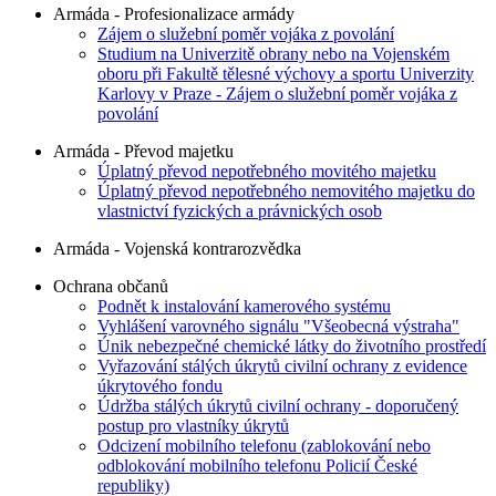
Armáda - Profesionalizace armády
Zájem o služební poměr vojáka z povolání
Studium na Univerzitě obrany nebo na Vojenském
oboru při Fakultě tělesné výchovy a sportu Univerzity
Karlovy v Praze - Zájem o služební poměr vojáka z
povolání
Armáda - Převod majetku
Úplatný převod nepotřebného movitého majetku
Úplatný převod nepotřebného nemovitého majetku do
vlastnictví fyzických a právnických osob
Armáda - Vojenská kontrarozvědka
Ochrana občanů
Podnět k instalování kamerového systému
Vyhlášení varovného signálu "Všeobecná výstraha"
Únik nebezpečné chemické látky do životního prostředí
Vyřazování stálých úkrytů civilní ochrany z evidence
úkrytového fondu
Údržba stálých úkrytů civilní ochrany - doporučený
postup pro vlastníky úkrytů
Odcizení mobilního telefonu (zablokování nebo
odblokování mobilního telefonu Policií České
republiky)