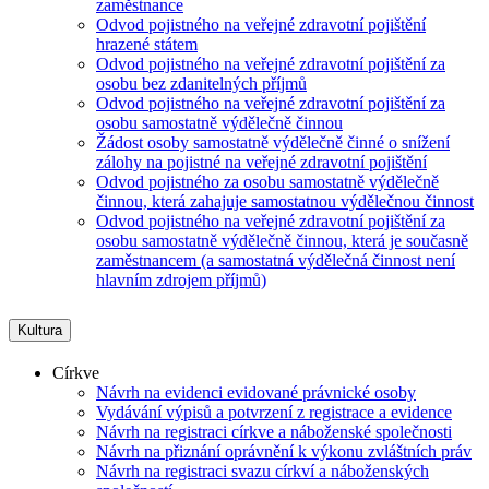
zaměstnance
Odvod pojistného na veřejné zdravotní pojištění
hrazené státem
Odvod pojistného na veřejné zdravotní pojištění za
osobu bez zdanitelných příjmů
Odvod pojistného na veřejné zdravotní pojištění za
osobu samostatně výdělečně činnou
Žádost osoby samostatně výdělečně činné o snížení
zálohy na pojistné na veřejné zdravotní pojištění
Odvod pojistného za osobu samostatně výdělečně
činnou, která zahajuje samostatnou výdělečnou činnost
Odvod pojistného na veřejné zdravotní pojištění za
osobu samostatně výdělečně činnou, která je současně
zaměstnancem (a samostatná výdělečná činnost není
hlavním zdrojem příjmů)
Kultura
Církve
Návrh na evidenci evidované právnické osoby
Vydávání výpisů a potvrzení z registrace a evidence
Návrh na registraci církve a náboženské společnosti
Návrh na přiznání oprávnění k výkonu zvláštních práv
Návrh na registraci svazu církví a náboženských