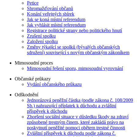
Petice
Shromažďování občanů
Konání veřejných sbírek
Jak se koná místní referendum
Jak vyhlásit místní referendum
Registrace politické strany nebo politického hnutí
Zrušení spolku
Založení spolku
Změny týkající se spolků (bývalých občanských
sdružení) související s novým občanským zákoníkem
Mimosoudní proces
Mimosoudní řešení sporu, mimosoudní vyrovnání
Občanské průkazy
Vydání občanského průkazu
Odškodnění
Jednorázová peněžní částka (podle zákona č. 108/2009
Sb.) nahrazující příplatek k důchodu a zvláštní
příspěvek k důchodu
Zhoršení sociální situace v důsledku škody na zdraví
způsobené trestným činem, které zakládá právo na
poskytnutí peněžité pomoci obětem trestné činnosti
Zvláštní příspěvek k důchodu podle zákona č.