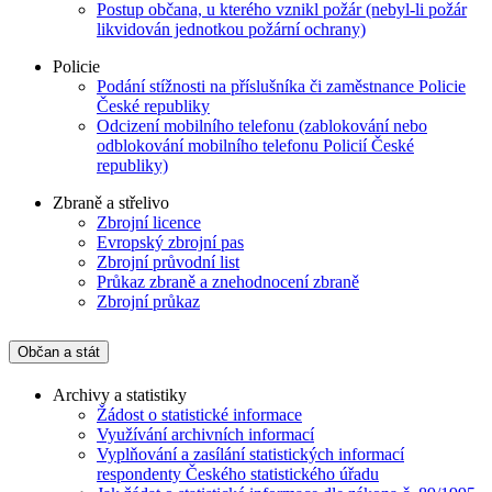
Postup občana, u kterého vznikl požár (nebyl-li požár
likvidován jednotkou požární ochrany)
Policie
Podání stížnosti na příslušníka či zaměstnance Policie
České republiky
Odcizení mobilního telefonu (zablokování nebo
odblokování mobilního telefonu Policií České
republiky)
Zbraně a střelivo
Zbrojní licence
Evropský zbrojní pas
Zbrojní průvodní list
Průkaz zbraně a znehodnocení zbraně
Zbrojní průkaz
Občan a stát
Archivy a statistiky
Žádost o statistické informace
Využívání archivních informací
Vyplňování a zasílání statistických informací
respondenty Českého statistického úřadu