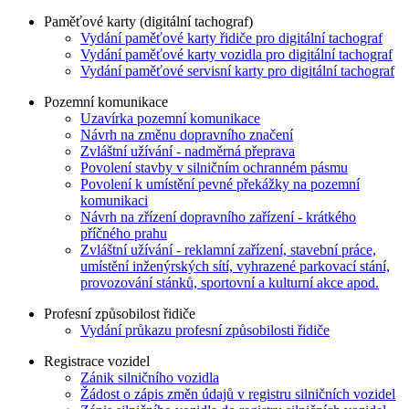
Paměťové karty (digitální tachograf)
Vydání paměťové karty řidiče pro digitální tachograf
Vydání paměťové karty vozidla pro digitální tachograf
Vydání paměťové servisní karty pro digitální tachograf
Pozemní komunikace
Uzavírka pozemní komunikace
Návrh na změnu dopravního značení
Zvláštní užívání - nadměrná přeprava
Povolení stavby v silničním ochranném pásmu
Povolení k umístění pevné překážky na pozemní
komunikaci
Návrh na zřízení dopravního zařízení - krátkého
příčného prahu
Zvláštní užívání - reklamní zařízení, stavební práce,
umístění inženýrských sítí, vyhrazené parkovací stání,
provozování stánků, sportovní a kulturní akce apod.
Profesní způsobilost řidiče
Vydání průkazu profesní způsobilosti řidiče
Registrace vozidel
Zánik silničního vozidla
Žádost o zápis změn údajů v registru silničních vozidel