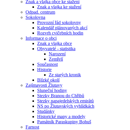
Znak a vlajka obce ke stažení
Znak a vlajka ke stažení
Odpad. centrum
Sokolovna
Provozní řád sokolovny
Kalendář plánovaných akcí
Rozvrh cvičebních hodin
Informace o obci
Znak a vlajka obce
Obyvatelé - statistika
Narození
Zemřelí
Současnost
Historie
Ze starých kronik
Blízké okolí
Zajímavosti Žlutavy
Sluneční hodiny
Stezky Branou do Chřibů
Stezky napajedelských emirátů
NS po Žlutavských vyhlídkách
Studánky
Historické mapy a modely
Památník Paraskupiny Bohuš
Farnost