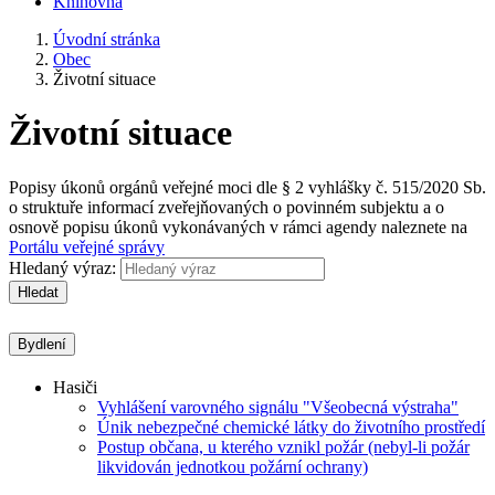
Knihovna
Úvodní stránka
Obec
Životní situace
Životní situace
Popisy úkonů orgánů veřejné moci dle § 2 vyhlášky č. 515/2020 Sb.
o struktuře informací zveřejňovaných o povinném subjektu a o
osnově popisu úkonů vykonávaných v rámci agendy naleznete na
Portálu veřejné správy
Hledaný výraz:
Hledat
Bydlení
Hasiči
Vyhlášení varovného signálu "Všeobecná výstraha"
Únik nebezpečné chemické látky do životního prostředí
Postup občana, u kterého vznikl požár (nebyl-li požár
likvidován jednotkou požární ochrany)