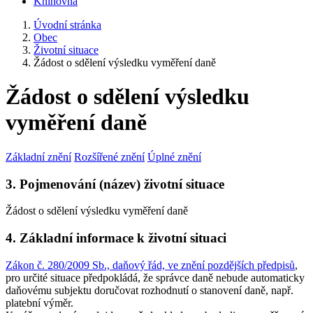
Knihovna
Úvodní stránka
Obec
Životní situace
Žádost o sdělení výsledku vyměření daně
Žádost o sdělení výsledku
vyměření daně
Základní znění
Rozšířené znění
Úplné znění
3. Pojmenování (název) životní situace
Žádost o sdělení výsledku vyměření daně
4. Základní informace k životní situaci
Zákon č. 280/2009 Sb., daňový řád, ve znění pozdějších předpisů
,
pro určité situace předpokládá, že správce daně nebude automaticky
daňovému subjektu doručovat rozhodnutí o stanovení daně, např.
platební výměr.