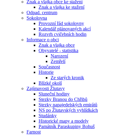
Znak a vlajka obce ke stažení
Znak a vlajka ke stažení
Odpad. centrum
Sokolovna
Provozní řád sokolovny
Kalendář plánovaných akcí
Rozvrh cvičebních hodin
Informace o obci
Znak a vlajka obce
Obyvatelé - statistika
Narození
Zemřelí
Současnost
Historie
Ze starých kronik
Blízké okolí
Zajímavosti Žlutavy
Sluneční hodiny
Stezky Branou do Chřibů
Stezky napajedelských emirátů
NS po Žlutavských vyhlídkách
Studánky
Historické mapy a modely
Památník Paraskupiny Bohuš
Farnost