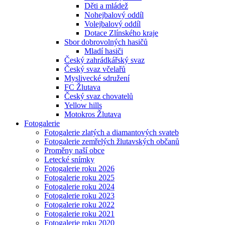
Děti a mládež
Nohejbalový oddíl
Volejbalový oddíl
Dotace Zlínského kraje
Sbor dobrovolných hasičů
Mladí hasiči
Český zahrádkářský svaz
Český svaz včelařů
Myslivecké sdružení
FC Žlutava
Český svaz chovatelů
Yellow hills
Motokros Žlutava
Fotogalerie
Fotogalerie zlatých a diamantových svateb
Fotogalerie zemřelých žlutavských občanů
Proměny naší obce
Letecké snímky
Fotogalerie roku 2026
Fotogalerie roku 2025
Fotogalerie roku 2024
Fotogalerie roku 2023
Fotogalerie roku 2022
Fotogalerie roku 2021
Fotogalerie roku 2020