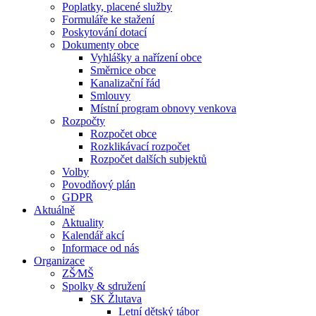
Poplatky, placené služby
Formuláře ke stažení
Poskytování dotací
Dokumenty obce
Vyhlášky a nařízení obce
Směrnice obce
Kanalizační řád
Smlouvy
Místní program obnovy venkova
Rozpočty
Rozpočet obce
Rozklikávací rozpočet
Rozpočet dalších subjektů
Volby
Povodňový plán
GDPR
Aktuálně
Aktuality
Kalendář akcí
Informace od nás
Organizace
ZŠ⁄MŠ
Spolky & sdružení
SK Žlutava
Letní dětský tábor