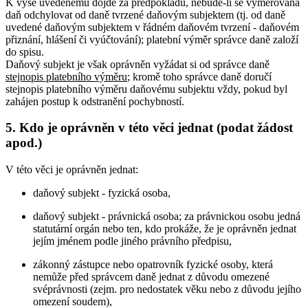
K výše uvedenému dojde za předpokladu, nebude-li se vyměřovaná
daň odchylovat od daně tvrzené daňovým subjektem (tj. od daně
uvedené daňovým subjektem v řádném daňovém tvrzení - daňovém
přiznání, hlášení či vyúčtování); platební výměr správce daně založí
do spisu.
Daňový subjekt je však oprávněn vyžádat si od správce daně
stejnopis platebního výměru
; kromě toho správce daně doručí
stejnopis platebního výměru daňovému subjektu vždy, pokud byl
zahájen postup k odstranění pochybností.
5. Kdo je oprávněn v této věci jednat (podat žádost
apod.)
V této věci je oprávněn jednat:
daňový subjekt - fyzická osoba,
daňový subjekt - právnická osoba; za právnickou osobu jedná
statutární orgán nebo ten, kdo prokáže, že je oprávněn jednat
jejím jménem podle jiného právního předpisu,
zákonný zástupce nebo opatrovník fyzické osoby, která
nemůže před správcem daně jednat z důvodu omezené
svéprávnosti (zejm. pro nedostatek věku nebo z důvodu jejího
omezení soudem),