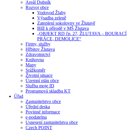
Areál Dubník
Rozvoj obce
Vodovod Žlaby
Výsadba zeleně
Zateplení sokolovny ve Žlutavě
Blíž k přírodě v MŠ Žlutava
„OBJEKT RD čp. 27, ŽLUTAVA – BOURACÍ
PRÁCE, DEMOLICE“
Firmy, služby
Hřbitov Žlutava
Zdravotnictví
Knihovna
Mapy
Srážkoměr
Životní situace
Územní plán obce
Služba moje ID
Programová skladba KT
Úřad
Zastupitelstvo obce
Úřední deska
Povinné informace
e-podatelna
Usnesení zastupitelstva obce
Czech POINT