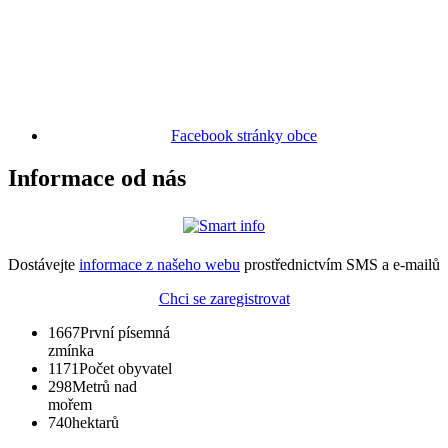
Facebook stránky obce
Informace od nás
Dostávejte
informace z našeho webu
prostřednictvím SMS a e-mailů
Chci se zaregistrovat
1667
První písemná
zmínka
1171
Počet obyvatel
298
Metrů nad
mořem
740
hektarů