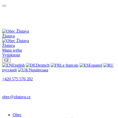
Žlutava
Žlutava
Mapa webu
Vytisknout
CZ
English
Deutsch
Le français
Espanol
русский
Українська
+420 575 570 202
obec@zlutava.cz
Obec