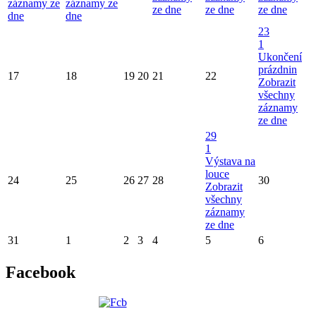
záznamy ze
záznamy ze
ze dne
ze dne
ze dne
dne
dne
23
1
Ukončení
prázdnin
17
18
19
20
21
22
Zobrazit
všechny
záznamy
ze dne
29
1
Výstava na
louce
24
25
26
27
28
30
Zobrazit
všechny
záznamy
ze dne
31
1
2
3
4
5
6
Facebook