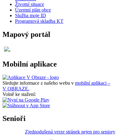
Životní situace
Územní plán obce
Služba moje ID
Programová skladba KT
Mapový portál
Mobilní aplikace
Sledujte informace z našeho webu v
mobilní aplikaci –
V OBRAZE.
Volně ke stažení:
Senioři
Zjednodušená verze stránek nejen pro seniory