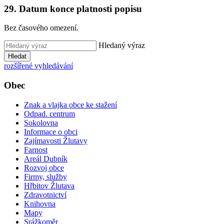
29. Datum konce platnosti popisu
Bez časového omezení.
Hledaný výraz
Hledat
rozšířené vyhledávání
Obec
Znak a vlajka obce ke stažení
Odpad. centrum
Sokolovna
Informace o obci
Zajímavosti Žlutavy
Farnost
Areál Dubník
Rozvoj obce
Firmy, služby
Hřbitov Žlutava
Zdravotnictví
Knihovna
Mapy
Srážkoměr