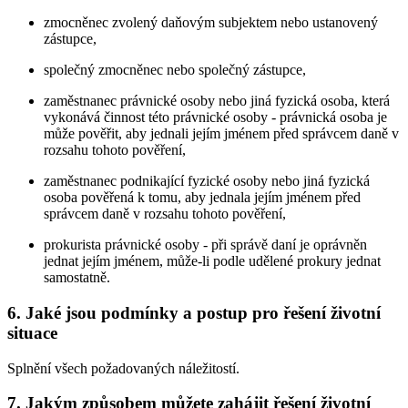
zmocněnec zvolený daňovým subjektem nebo ustanovený
zástupce,
společný zmocněnec nebo společný zástupce,
zaměstnanec právnické osoby nebo jiná fyzická osoba, která
vykonává činnost této právnické osoby - právnická osoba je
může pověřit, aby jednali jejím jménem před správcem daně v
rozsahu tohoto pověření,
zaměstnanec podnikající fyzické osoby nebo jiná fyzická
osoba pověřená k tomu, aby jednala jejím jménem před
správcem daně v rozsahu tohoto pověření,
prokurista právnické osoby - při správě daní je oprávněn
jednat jejím jménem, může-li podle udělené prokury jednat
samostatně.
6. Jaké jsou podmínky a postup pro řešení životní
situace
Splnění všech požadovaných náležitostí.
7. Jakým způsobem můžete zahájit řešení životní