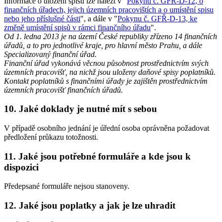
Informace o uložení spisu lze nalézt v "
Pokynu č. GFŘ-D-12, o
finančních úřadech, jejich územních pracovištích a o umístění spisu
nebo jeho příslušné části
", a dále v "
Pokynu č. GFŘ-D-13, ke
změně umístění spisů v rámci finančního úřadu
".
Od 1. ledna 2013 je na území České republiky zřízeno 14 finančních
úřadů, a to pro jednotlivé kraje, pro hlavní město Prahu, a dále
Specializovaný finanční úřad.
Finanční úřad vykonává věcnou působnost prostřednictvím svých
územních pracovišť, na nichž jsou uloženy daňové spisy poplatníků.
Kontakt poplatníků s finančními úřady je zajištěn prostřednictvím
územních pracovišť finančních úřadů.
10. Jaké doklady je nutné mít s sebou
V případě osobního jednání je úřední osoba oprávněna požadovat
předložení průkazu totožnosti.
11. Jaké jsou potřebné formuláře a kde jsou k
dispozici
Předepsané formuláře nejsou stanoveny.
12. Jaké jsou poplatky a jak je lze uhradit