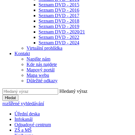
Seznam DVD - 2015
Seznam DVD - 2016
Seznam DVD - 2017
Seznam DVD - 2018
Seznam DVD - 2019
Seznam DVD - 2020⁄21
Seznam DVD - 2022
Seznam DVD - 2024
Virtuální prohlídka
Kontakt
Napište nám
Kde nás najdete
Mapový portál
Mapa webu
Důležité odkazy
Hledaný výraz
Hledat
rozšířené vyhledávání
Úřední deska
Infokanál
Odpadové centrum
ZŠ a MŠ