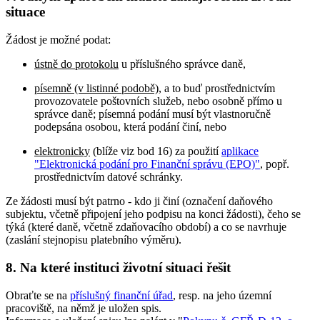
situace
Žádost je možné podat:
ústně do protokolu
u příslušného správce daně,
písemně (v listinné podobě)
, a to buď prostřednictvím
provozovatele poštovních služeb, nebo osobně přímo u
správce daně; písemná podání musí být vlastnoručně
podepsána osobou, která podání činí, nebo
elektronicky
(blíže viz bod 16) za použití
aplikace
"Elektronická podání pro Finanční správu (EPO)"
, popř.
prostřednictvím datové schránky.
Ze žádosti musí být patrno - kdo ji činí (označení daňového
subjektu, včetně připojení jeho podpisu na konci žádosti), čeho se
týká (které daně, včetně zdaňovacího období) a co se navrhuje
(zaslání stejnopisu platebního výměru).
8. Na které instituci životní situaci řešit
Obraťte se na
příslušný finanční úřad
, resp. na jeho územní
pracoviště, na němž je uložen spis.