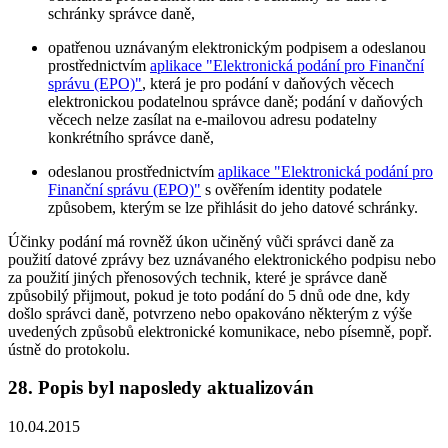
schránky správce daně,
opatřenou uznávaným elektronickým podpisem a odeslanou
prostřednictvím
aplikace "Elektronická podání pro Finanční
správu (EPO)"
, která je pro podání v daňových věcech
elektronickou podatelnou správce daně; podání v daňových
věcech nelze zasílat na e-mailovou adresu podatelny
konkrétního správce daně,
odeslanou prostřednictvím
aplikace "Elektronická podání pro
Finanční správu (EPO)"
s ověřením identity podatele
způsobem, kterým se lze přihlásit do jeho datové schránky.
Účinky podání má rovněž úkon učiněný vůči správci daně za
použití datové zprávy bez uznávaného elektronického podpisu nebo
za použití jiných přenosových technik, které je správce daně
způsobilý přijmout, pokud je toto podání do 5 dnů ode dne, kdy
došlo správci daně, potvrzeno nebo opakováno některým z výše
uvedených způsobů elektronické komunikace, nebo písemně, popř.
ústně do protokolu.
28. Popis byl naposledy aktualizován
10.04.2015