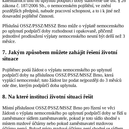
kalendářních dnů od uplynutí podpůrčí doby stanovené dle ust. § 26
zákona č. 187/2006 Sb., o nemocenském pojištění, ve znění
pozdějších předpisů, nabude pracovní schopnost, a to i k jiné než
dosavadní pojištěné činnosti.
Příslušná OSSZ/PSSZ/MSSZ Brno může o výplatě nemocenského
po uplynutí podpůrčí doby rozhodnout i opakovaně, přičemž
jednotlivé prodloužení výplaty nemocenského nesmí být delší než 3
měsíce.
7. Jakým způsobem můžete zahájit řešení životní
situace
Pojištěnec podá žádost o výplatu nemocenského po uplynutí
podpůrčí doby na příslušnou OSSZ/PSSZ/MSSZ Brno, která
vyplácí nemocenské; tuto žádost lze podat nejpozději do 3 měsíců
ode dne, kterým podpůrčí doba uplynula.
8. Na které instituci životní situaci řešit
Místní příslušnost OSSZ/PSSZ/MSSZ Brno pro řízení ve věci
žádosti o výplatu nemocenského po uplynutí podpůrčí doby se řídí u
zaměstnance sídlem zaměstnavatele, pokud je toto sídlo shodné s
místem mzdové účtárny nebo pokud zaměstnavatel mzdovou
účtárnu nemá. Pokud místo mzdové účtárny není shodné se sídlem