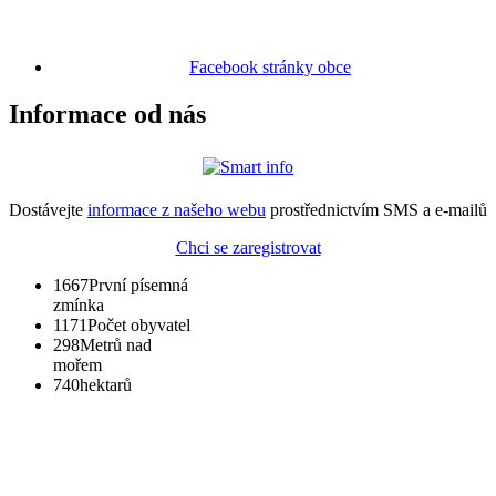
Facebook stránky obce
Informace od nás
Dostávejte
informace z našeho webu
prostřednictvím SMS a e-mailů
Chci se zaregistrovat
1667
První písemná
zmínka
1171
Počet obyvatel
298
Metrů nad
mořem
740
hektarů