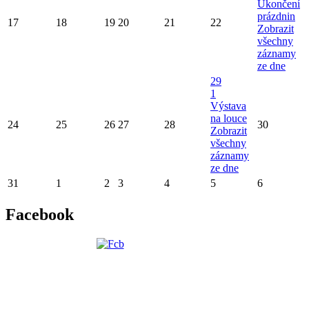
Ukončení
prázdnin
17
18
19
20
21
22
Zobrazit
všechny
záznamy
ze dne
29
1
Výstava
na louce
24
25
26
27
28
30
Zobrazit
všechny
záznamy
ze dne
31
1
2
3
4
5
6
Facebook