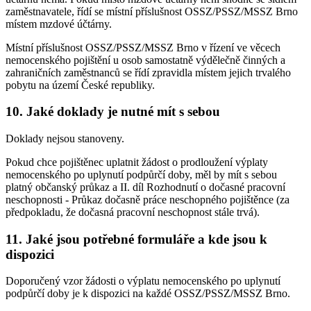
zaměstnavatele, řídí se místní příslušnost OSSZ/PSSZ/MSSZ Brno
místem mzdové účtárny.
Místní příslušnost OSSZ/PSSZ/MSSZ Brno v řízení ve věcech
nemocenského pojištění u osob samostatně výdělečně činných a
zahraničních zaměstnanců se řídí zpravidla místem jejich trvalého
pobytu na území České republiky.
10. Jaké doklady je nutné mít s sebou
Doklady nejsou stanoveny.
Pokud chce pojištěnec uplatnit žádost o prodloužení výplaty
nemocenského po uplynutí podpůrčí doby, měl by mít s sebou
platný občanský průkaz a II. díl Rozhodnutí o dočasné pracovní
neschopnosti - Průkaz dočasně práce neschopného pojištěnce (za
předpokladu, že dočasná pracovní neschopnost stále trvá).
11. Jaké jsou potřebné formuláře a kde jsou k
dispozici
Doporučený vzor žádosti o výplatu nemocenského po uplynutí
podpůrčí doby je k dispozici na každé OSSZ/PSSZ/MSSZ Brno.