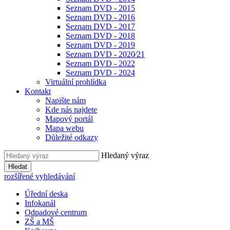
Seznam DVD - 2015
Seznam DVD - 2016
Seznam DVD - 2017
Seznam DVD - 2018
Seznam DVD - 2019
Seznam DVD - 2020⁄21
Seznam DVD - 2022
Seznam DVD - 2024
Virtuální prohlídka
Kontakt
Napište nám
Kde nás najdete
Mapový portál
Mapa webu
Důležité odkazy
Hledaný výraz
Hledat
rozšířené vyhledávání
Úřední deska
Infokanál
Odpadové centrum
ZŠ a MŠ