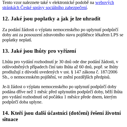
Tento vzor naleznete také v elektronické podobě na
webových
stránkách České správy sociálního zabezpečení
.
12. Jaké jsou poplatky a jak je lze uhradit
Za podání žádosti o výplatu nemocenského po uplynutí podpůrčí
doby ani za posouzení zdravotního stavu pojištěnce lékařem LPS se
poplatky neplatí.
13. Jaké jsou lhůty pro vyřízení
Lhůta pro vydání rozhodnutí je 30 dnů ode dne podání žádosti, v
odůvodněných případech činí tato lhůta až 60 dnů, popř. se lhůty
prodlužují z důvodů uvedených v ust. § 147 zákona č. 187/2006
Sb., o nemocenském pojištění, ve znění pozdějších předpisů.
Je-li žádost o výplatu nemocenského po uplynutí podpůrčí doby
podána dříve než 1 měsíc před uplynutím podpůrčí doby, běží lhůta
pro vydání rozhodnutí od počátku 1 měsíce přede dnem, kterým
podpůrčí doba uplyne.
14. Kteří jsou další účastníci (dotčení) řešení životní
situace