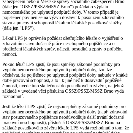
zabezpečení nebo u Městské správy sociálního zabezpečení Brno
(dále jen "OSSZ/PSSZ/MSSZ Brno") požádat o výplatu
nemocenského po uplynutí podpůrčí doby. V tomto případě je
pojištěnec povinen se na výzvu dostavit k posouzení zdravotního
stavu a pracovní schopnosti lékařem lékařské posudkové služby
(dále jen "LPS").
Lékař LPS je oprávněn požádat ošetřujícího lékaře o vyjádření o
zdravotním stavu dočasně práce neschopného pojištěnce a o
předložení lékařských zpráv, nálezů, posudků a zpráv o průběhu
nemoci.
Pokud lékař LPS zjistí, že jsou splněny zákonné podmínky pro
výplatu nemocenského po uplynutí podpůrčí doby, tzn. lze
očekávat, že pojištěnec po uplynutí podpůrčí doby nabude v krátké
době pracovní schopnost, a to i k jiné než k dosavadní pojištěné
činnosti, uvede tuto skutečnost do posudkového závěru, na jehož
základě v uvedené věci příslušná OSSZ/PSSZ/MSSZ Brno vydá
rozhodnutí.
Jestliže lékař LPS zjistí, že nejsou splněny zákonné podmínky pro
výplatu nemocenského po uplynutí podpůrčí doby (např. zdravotní
stav posuzovaného pojištěnce neodůvodňuje další trvání dočasné
pracovní neschopnosti), příslušná OSSZ/PSSZ/MSSZ Brno na
základě posudkového závěru lékaře LPS vydá rozhodnutí o tom, že