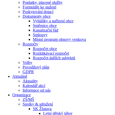
Poplatky, placené služby
Formuláře ke stažení
Poskytování dotací
Dokumenty obce
Vyhlášky a nařízení obce
Směrnice obce
Kanalizační řád
Smlouvy
Místní program obnovy venkova
Rozpočty
Rozpočet obce
Rozklikávací rozpočet
Rozpočet dalších subjektů
Volby
Povodňový plán
GDPR
Aktuálně
Aktuality
Kalendář akcí
Informace od nás
Organizace
ZŠ⁄MŠ
Spolky & sdružení
SK Žlutava
Letní dětský tábor