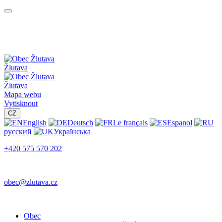
Žlutava
Žlutava
Mapa webu
Vytisknout
CZ
English
Deutsch
Le français
Espanol
русский
Українська
+420 575 570 202
obec@zlutava.cz
Obec