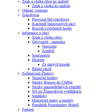
Znak a vlajka obce ke stažení
Znak a vlajka ke stažení
Odpad. centrum
Sokolovna
Provozní řád sokolovny
Kalendář plánovaných akcí
Rozvrh cvičebních hodin
Informace o obci
Znak a vlajka obce
Obyvatelé - statistika
Narození
Zemřelí
Současnost
Historie
Ze starých kronik
Blízké okolí
Zajímavosti Žlutavy
Sluneční hodiny
Stezky Branou do Chřibů
Stezky napajedelských emirátů
NS po Žlutavských vyhlídkách
Studánky
Historické mapy a modely
Památník Paraskupiny Bohuš
Farnost