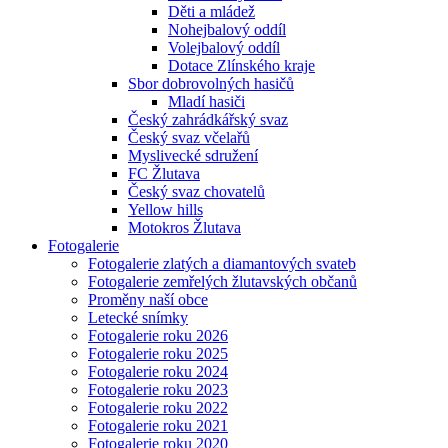
Děti a mládež
Nohejbalový oddíl
Volejbalový oddíl
Dotace Zlínského kraje
Sbor dobrovolných hasičů
Mladí hasiči
Český zahrádkářský svaz
Český svaz včelařů
Myslivecké sdružení
FC Žlutava
Český svaz chovatelů
Yellow hills
Motokros Žlutava
Fotogalerie
Fotogalerie zlatých a diamantových svateb
Fotogalerie zemřelých žlutavských občanů
Proměny naší obce
Letecké snímky
Fotogalerie roku 2026
Fotogalerie roku 2025
Fotogalerie roku 2024
Fotogalerie roku 2023
Fotogalerie roku 2022
Fotogalerie roku 2021
Fotogalerie roku 2020