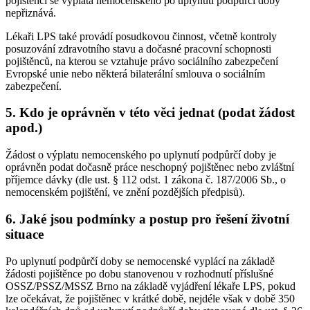
pojištěnci se výplata nemocenského po uplynutí podpůrčí doby
nepřiznává.
Lékaři LPS také provádí posudkovou činnost, včetně kontroly
posuzování zdravotního stavu a dočasné pracovní schopnosti
pojištěnců, na kterou se vztahuje právo sociálního zabezpečení
Evropské unie nebo některá bilaterální smlouva o sociálním
zabezpečení.
5. Kdo je oprávněn v této věci jednat (podat žádost
apod.)
Žádost o výplatu nemocenského po uplynutí podpůrčí doby je
oprávněn podat dočasně práce neschopný pojištěnec nebo zvláštní
příjemce dávky (dle ust. § 112 odst. 1 zákona č. 187/2006 Sb., o
nemocenském pojištění, ve znění pozdějších předpisů).
6. Jaké jsou podmínky a postup pro řešení životní
situace
Po uplynutí podpůrčí doby se nemocenské vyplácí na základě
žádosti pojištěnce po dobu stanovenou v rozhodnutí příslušné
OSSZ/PSSZ/MSSZ Brno na základě vyjádření lékaře LPS, pokud
lze očekávat, že pojištěnec v krátké době, nejdéle však v době 350