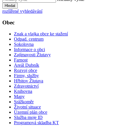
Hledat
rozšířené vyhledávání
Obec
Znak a vlajka obce ke stažení
Odpad. centrum
Sokolovna
Informace o obci
Zajímavosti Žlutavy
Farnost
Areál Dubník
Rozvoj obce
Firmy, služby
Hřbitov Žlutava
Zdravotnictví
Knihovna
Mapy
Srážkoměr
Životní situace
Územní plán obce
Služba moje ID
Programová skladba KT