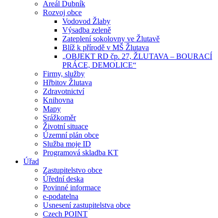
Areál Dubník
Rozvoj obce
Vodovod Žlaby
Výsadba zeleně
Zateplení sokolovny ve Žlutavě
Blíž k přírodě v MŠ Žlutava
„OBJEKT RD čp. 27, ŽLUTAVA – BOURACÍ
PRÁCE, DEMOLICE“
Firmy, služby
Hřbitov Žlutava
Zdravotnictví
Knihovna
Mapy
Srážkoměr
Životní situace
Územní plán obce
Služba moje ID
Programová skladba KT
Úřad
Zastupitelstvo obce
Úřední deska
Povinné informace
e-podatelna
Usnesení zastupitelstva obce
Czech POINT