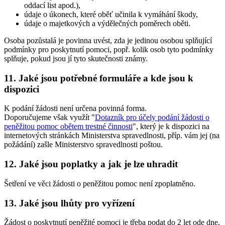
oddací list apod.),
údaje o úkonech, které oběť učinila k vymáhání škody,
údaje o majetkových a výdělečných poměrech oběti.
Osoba pozůstalá je povinna uvést, zda je jedinou osobou splňující
podmínky pro poskytnutí pomoci, popř. kolik osob tyto podmínky
splňuje, pokud jsou jí tyto skutečnosti známy.
11. Jaké jsou potřebné formuláře a kde jsou k
dispozici
K podání žádosti není určena povinná forma.
Doporučujeme však využít "
Dotazník pro účely podání žádosti o
peněžitou pomoc obětem trestné činnosti
", který je k dispozici na
internetových stránkách Ministerstva spravedlnosti, příp. vám jej (na
požádání) zašle Ministerstvo spravedlnosti poštou.
12. Jaké jsou poplatky a jak je lze uhradit
Šetření ve věci žádosti o peněžitou pomoc není zpoplatněno.
13. Jaké jsou lhůty pro vyřízení
Žádost o poskytnutí peněžité pomoci je třeba podat do 2 let ode dne,