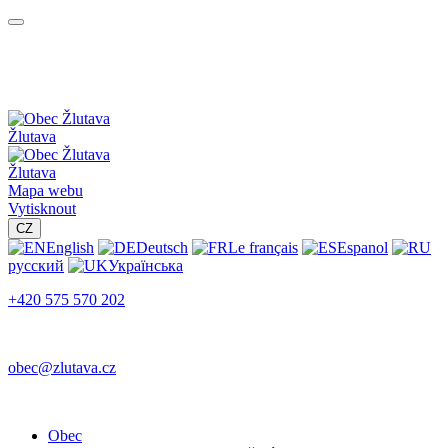
Žlutava
Žlutava
Mapa webu
Vytisknout
CZ
English
Deutsch
Le français
Espanol
русский
Українська
+420 575 570 202
obec@zlutava.cz
Obec