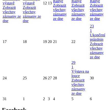
Rallye
Rallye
Rallye
výstavě
výstavě
12
13
Zobrazit
Zobrazit
Zobrazit
Zobrazit
Zobrazit
všechny
všechny
všechny
všechny
všechny
záznamy
záznamy
záznamy
záznamy ze
záznamy ze
ze dne
ze dne
ze dne
dne
dne
23
1
Ukončení
prázdnin
17
18
19
20
21
22
Zobrazit
všechny
záznamy
ze dne
29
1
Výstava na
louce
24
25
26
27
28
30
Zobrazit
všechny
záznamy
ze dne
31
1
2
3
4
5
6