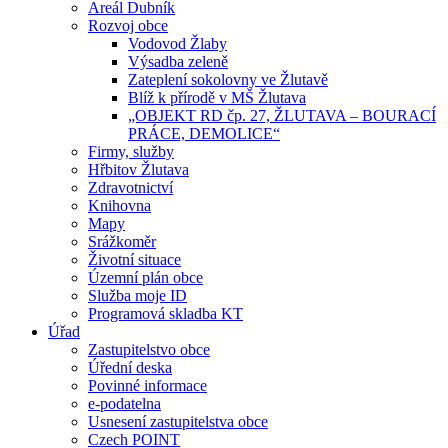
Areál Dubník
Rozvoj obce
Vodovod Žlaby
Výsadba zeleně
Zateplení sokolovny ve Žlutavě
Blíž k přírodě v MŠ Žlutava
„OBJEKT RD čp. 27, ŽLUTAVA – BOURACÍ
PRÁCE, DEMOLICE“
Firmy, služby
Hřbitov Žlutava
Zdravotnictví
Knihovna
Mapy
Srážkoměr
Životní situace
Územní plán obce
Služba moje ID
Programová skladba KT
Úřad
Zastupitelstvo obce
Úřední deska
Povinné informace
e-podatelna
Usnesení zastupitelstva obce
Czech POINT