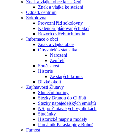
Znak a vlajka obce ke stažení
Znak a vlajka ke stažení
Odpad. centrum
Sokolovna
Provozní řád sokolovny
Kalendář plánovaných akcí
Rozvrh cvičebních hodin
Informace o obci
Znak a vlajka obce
Obyvatelé - statistika
Narození
Zemřelí
Současnost
Historie
Ze starých kronik
Blízké okolí
Zajímavosti Žlutavy
Sluneční hodiny
Stezky Branou do Chřibů
Stezky napajedelských emirátů
NS po Žlutavských vyhlídkách
Studánky
Historické mapy a modely
Památník Paraskupiny Bohuš
Farnost