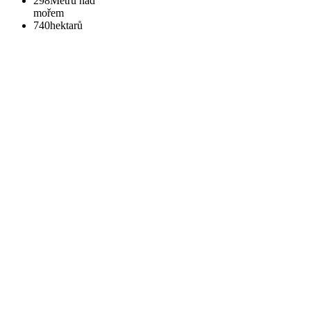
298
Metrů nad
mořem
740
hektarů