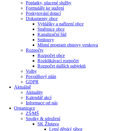
Poplatky, placené služby
Formuláře ke stažení
Poskytování dotací
Dokumenty obce
Vyhlášky a nařízení obce
Směrnice obce
Kanalizační řád
Smlouvy
Místní program obnovy venkova
Rozpočty
Rozpočet obce
Rozklikávací rozpočet
Rozpočet dalších subjektů
Volby
Povodňový plán
GDPR
Aktuálně
Aktuality
Kalendář akcí
Informace od nás
Organizace
ZŠ⁄MŠ
Spolky & sdružení
SK Žlutava
Letní dětský tábor