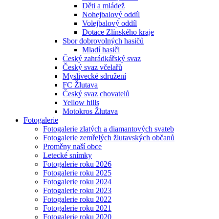
Děti a mládež
Nohejbalový oddíl
Volejbalový oddíl
Dotace Zlínského kraje
Sbor dobrovolných hasičů
Mladí hasiči
Český zahrádkářský svaz
Český svaz včelařů
Myslivecké sdružení
FC Žlutava
Český svaz chovatelů
Yellow hills
Motokros Žlutava
Fotogalerie
Fotogalerie zlatých a diamantových svateb
Fotogalerie zemřelých žlutavských občanů
Proměny naší obce
Letecké snímky
Fotogalerie roku 2026
Fotogalerie roku 2025
Fotogalerie roku 2024
Fotogalerie roku 2023
Fotogalerie roku 2022
Fotogalerie roku 2021
Fotogalerie roku 2020