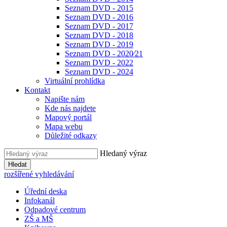
Seznam DVD - 2015
Seznam DVD - 2016
Seznam DVD - 2017
Seznam DVD - 2018
Seznam DVD - 2019
Seznam DVD - 2020⁄21
Seznam DVD - 2022
Seznam DVD - 2024
Virtuální prohlídka
Kontakt
Napište nám
Kde nás najdete
Mapový portál
Mapa webu
Důležité odkazy
Hledaný výraz
Hledat
rozšířené vyhledávání
Úřední deska
Infokanál
Odpadové centrum
ZŠ a MŠ