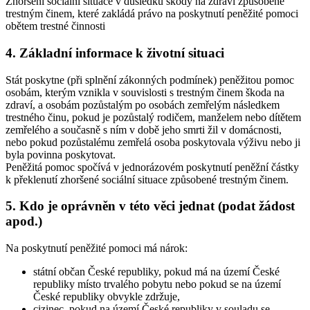
Zhoršení sociální situace v důsledku škody na zdraví způsobené
trestným činem, které zakládá právo na poskytnutí peněžité pomoci
obětem trestné činnosti
4. Základní informace k životní situaci
Stát poskytne (při splnění zákonných podmínek) peněžitou pomoc
osobám, kterým vznikla v souvislosti s trestným činem škoda na
zdraví, a osobám pozůstalým po osobách zemřelým následkem
trestného činu, pokud je pozůstalý rodičem, manželem nebo dítětem
zemřelého a současně s ním v době jeho smrti žil v domácnosti,
nebo pokud pozůstalému zemřelá osoba poskytovala výživu nebo ji
byla povinna poskytovat.
Peněžitá pomoc spočívá v jednorázovém poskytnutí peněžní částky
k překlenutí zhoršené sociální situace způsobené trestným činem.
5. Kdo je oprávněn v této věci jednat (podat žádost
apod.)
Na poskytnutí peněžité pomoci má nárok:
státní občan České republiky, pokud má na území České
republiky místo trvalého pobytu nebo pokud se na území
České republiky obvykle zdržuje,
cizinec, pokud na území České republiky v souladu se