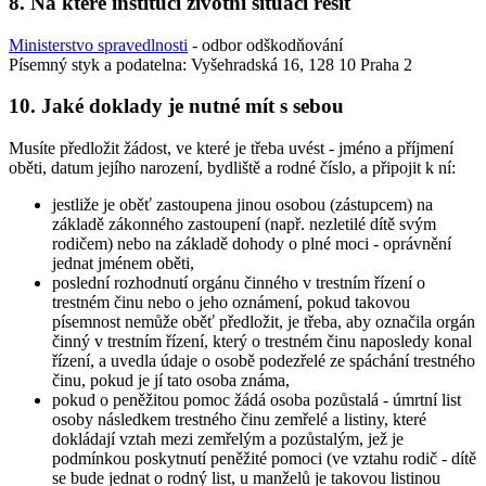
8. Na které instituci životní situaci řešit
Ministerstvo spravedlnosti
- odbor odškodňování
Písemný styk a podatelna: Vyšehradská 16, 128 10 Praha 2
10. Jaké doklady je nutné mít s sebou
Musíte předložit žádost, ve které je třeba uvést - jméno a příjmení
oběti, datum jejího narození, bydliště a rodné číslo, a připojit k ní:
jestliže je oběť zastoupena jinou osobou (zástupcem) na
základě zákonného zastoupení (např. nezletilé dítě svým
rodičem) nebo na základě dohody o plné moci - oprávnění
jednat jménem oběti,
poslední rozhodnutí orgánu činného v trestním řízení o
trestném činu nebo o jeho oznámení, pokud takovou
písemnost nemůže oběť předložit, je třeba, aby označila orgán
činný v trestním řízení, který o trestném činu naposledy konal
řízení, a uvedla údaje o osobě podezřelé ze spáchání trestného
činu, pokud je jí tato osoba známa,
pokud o peněžitou pomoc žádá osoba pozůstalá - úmrtní list
osoby následkem trestného činu zemřelé a listiny, které
dokládají vztah mezi zemřelým a pozůstalým, jež je
podmínkou poskytnutí peněžité pomoci (ve vztahu rodič - dítě
se bude jednat o rodný list, u manželů je takovou listinou