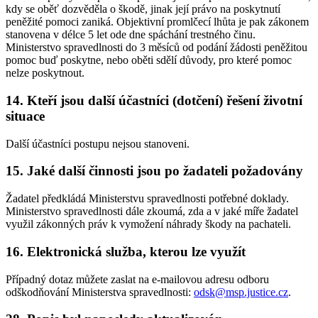
kdy se oběť dozvěděla o škodě, jinak její právo na poskytnutí
peněžité pomoci zaniká. Objektivní promlčecí lhůta je pak zákonem
stanovena v délce 5 let ode dne spáchání trestného činu.
Ministerstvo spravedlnosti do 3 měsíců od podání žádosti peněžitou
pomoc buď poskytne, nebo oběti sdělí důvody, pro které pomoc
nelze poskytnout.
14. Kteří jsou další účastníci (dotčení) řešení životní
situace
Další účastníci postupu nejsou stanoveni.
15. Jaké další činnosti jsou po žadateli požadovány
Žadatel předkládá Ministerstvu spravedlnosti potřebné doklady.
Ministerstvo spravedlnosti dále zkoumá, zda a v jaké míře žadatel
využil zákonných práv k vymožení náhrady škody na pachateli.
16. Elektronická služba, kterou lze využít
Případný dotaz můžete zaslat na e-mailovou adresu odboru
odškodňování Ministerstva spravedlnosti:
odsk@msp.justice.cz
.