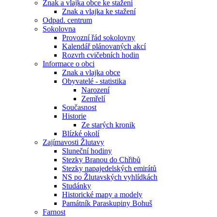
Znak a vlajka obce ke stažení
Znak a vlajka ke stažení
Odpad. centrum
Sokolovna
Provozní řád sokolovny
Kalendář plánovaných akcí
Rozvrh cvičebních hodin
Informace o obci
Znak a vlajka obce
Obyvatelé - statistika
Narození
Zemřelí
Současnost
Historie
Ze starých kronik
Blízké okolí
Zajímavosti Žlutavy
Sluneční hodiny
Stezky Branou do Chřibů
Stezky napajedelských emirátů
NS po Žlutavských vyhlídkách
Studánky
Historické mapy a modely
Památník Paraskupiny Bohuš
Farnost