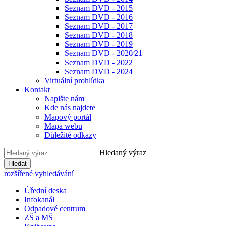
Seznam DVD - 2015
Seznam DVD - 2016
Seznam DVD - 2017
Seznam DVD - 2018
Seznam DVD - 2019
Seznam DVD - 2020⁄21
Seznam DVD - 2022
Seznam DVD - 2024
Virtuální prohlídka
Kontakt
Napište nám
Kde nás najdete
Mapový portál
Mapa webu
Důležité odkazy
Hledaný výraz
Hledat
rozšířené vyhledávání
Úřední deska
Infokanál
Odpadové centrum
ZŠ a MŠ