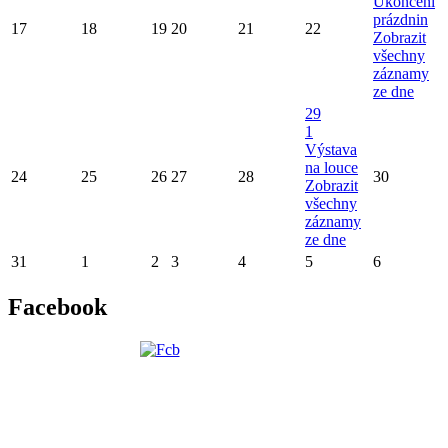
Ukončení
prázdnin
17
18
19
20
21
22
Zobrazit
všechny
záznamy
ze dne
29
1
Výstava
na louce
24
25
26
27
28
30
Zobrazit
všechny
záznamy
ze dne
31
1
2
3
4
5
6
Facebook