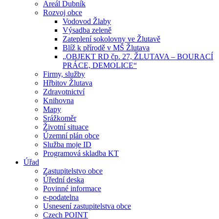
Areál Dubník
Rozvoj obce
Vodovod Žlaby
Výsadba zeleně
Zateplení sokolovny ve Žlutavě
Blíž k přírodě v MŠ Žlutava
„OBJEKT RD čp. 27, ŽLUTAVA – BOURACÍ
PRÁCE, DEMOLICE“
Firmy, služby
Hřbitov Žlutava
Zdravotnictví
Knihovna
Mapy
Srážkoměr
Životní situace
Územní plán obce
Služba moje ID
Programová skladba KT
Úřad
Zastupitelstvo obce
Úřední deska
Povinné informace
e-podatelna
Usnesení zastupitelstva obce
Czech POINT