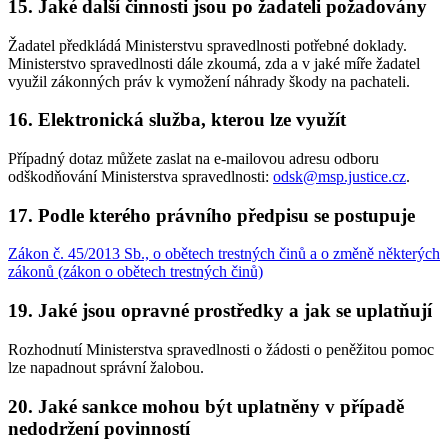
15. Jaké další činnosti jsou po žadateli požadovány
Žadatel předkládá Ministerstvu spravedlnosti potřebné doklady.
Ministerstvo spravedlnosti dále zkoumá, zda a v jaké míře žadatel
využil zákonných práv k vymožení náhrady škody na pachateli.
16. Elektronická služba, kterou lze využít
Případný dotaz můžete zaslat na e-mailovou adresu odboru
odškodňování Ministerstva spravedlnosti:
odsk@msp.justice.cz
.
17. Podle kterého právního předpisu se postupuje
Zákon č. 45/2013 Sb., o obětech trestných činů a o změně některých
zákonů (zákon o obětech trestných činů)
19. Jaké jsou opravné prostředky a jak se uplatňují
Rozhodnutí Ministerstva spravedlnosti o žádosti o peněžitou pomoc
lze napadnout správní žalobou.
20. Jaké sankce mohou být uplatněny v případě
nedodržení povinností