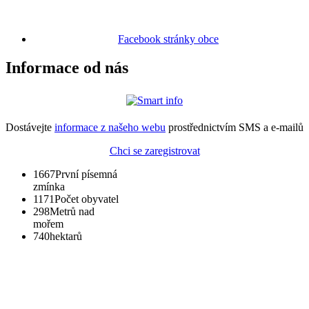
Facebook stránky obce
Informace od nás
Dostávejte
informace z našeho webu
prostřednictvím SMS a e-mailů
Chci se zaregistrovat
1667
První písemná
zmínka
1171
Počet obyvatel
298
Metrů nad
mořem
740
hektarů