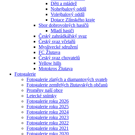
Děti a mládež
Nohejbalový oddíl
Volejbalový oddíl
Dotace Zlínského kraje
Sbor dobrovolných hasičů
Mladí hasiči
Český zahrádkářský svaz
Český svaz včelařů
Myslivecké sdružení
FC Žlutava
Český svaz chovatelů
Yellow hills
Motokros Žlutava
Fotogalerie
Fotogalerie zlatých a diamantových svateb
Fotogalerie zemřelých žlutavských občanů
Proměny naší obce
Letecké snímky
Fotogalerie roku 2026
Fotogalerie roku 2025
Fotogalerie roku 2024
Fotogalerie roku 2023
Fotogalerie roku 2022
Fotogalerie roku 2021
Fotogalerie roku 2020