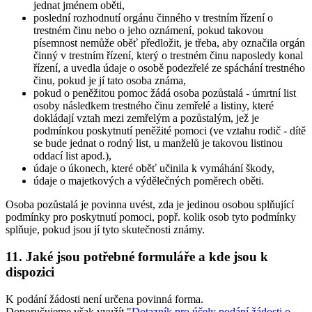
jednat jménem oběti,
poslední rozhodnutí orgánu činného v trestním řízení o
trestném činu nebo o jeho oznámení, pokud takovou
písemnost nemůže oběť předložit, je třeba, aby označila orgán
činný v trestním řízení, který o trestném činu naposledy konal
řízení, a uvedla údaje o osobě podezřelé ze spáchání trestného
činu, pokud je jí tato osoba známa,
pokud o peněžitou pomoc žádá osoba pozůstalá - úmrtní list
osoby následkem trestného činu zemřelé a listiny, které
dokládají vztah mezi zemřelým a pozůstalým, jež je
podmínkou poskytnutí peněžité pomoci (ve vztahu rodič - dítě
se bude jednat o rodný list, u manželů je takovou listinou
oddací list apod.),
údaje o úkonech, které oběť učinila k vymáhání škody,
údaje o majetkových a výdělečných poměrech oběti.
Osoba pozůstalá je povinna uvést, zda je jedinou osobou splňující
podmínky pro poskytnutí pomoci, popř. kolik osob tyto podmínky
splňuje, pokud jsou jí tyto skutečnosti známy.
11. Jaké jsou potřebné formuláře a kde jsou k
dispozici
K podání žádosti není určena povinná forma.
Doporučujeme však využít "
Dotazník pro účely podání žádosti o