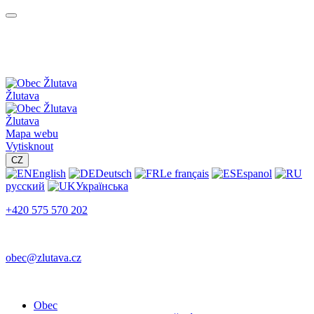
Žlutava
Žlutava
Mapa webu
Vytisknout
CZ
English
Deutsch
Le français
Espanol
русский
Українська
+420 575 570 202
obec@zlutava.cz
Obec