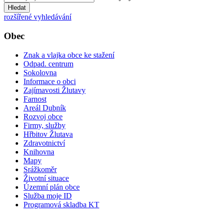
Hledat
rozšířené vyhledávání
Obec
Znak a vlajka obce ke stažení
Odpad. centrum
Sokolovna
Informace o obci
Zajímavosti Žlutavy
Farnost
Areál Dubník
Rozvoj obce
Firmy, služby
Hřbitov Žlutava
Zdravotnictví
Knihovna
Mapy
Srážkoměr
Životní situace
Územní plán obce
Služba moje ID
Programová skladba KT