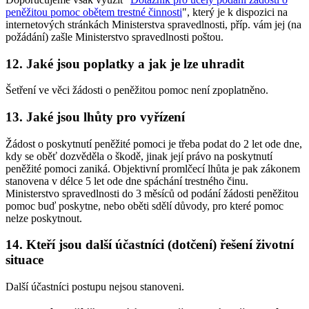
peněžitou pomoc obětem trestné činnosti
", který je k dispozici na
internetových stránkách Ministerstva spravedlnosti, příp. vám jej (na
požádání) zašle Ministerstvo spravedlnosti poštou.
12. Jaké jsou poplatky a jak je lze uhradit
Šetření ve věci žádosti o peněžitou pomoc není zpoplatněno.
13. Jaké jsou lhůty pro vyřízení
Žádost o poskytnutí peněžité pomoci je třeba podat do 2 let ode dne,
kdy se oběť dozvěděla o škodě, jinak její právo na poskytnutí
peněžité pomoci zaniká. Objektivní promlčecí lhůta je pak zákonem
stanovena v délce 5 let ode dne spáchání trestného činu.
Ministerstvo spravedlnosti do 3 měsíců od podání žádosti peněžitou
pomoc buď poskytne, nebo oběti sdělí důvody, pro které pomoc
nelze poskytnout.
14. Kteří jsou další účastníci (dotčení) řešení životní
situace
Další účastníci postupu nejsou stanoveni.