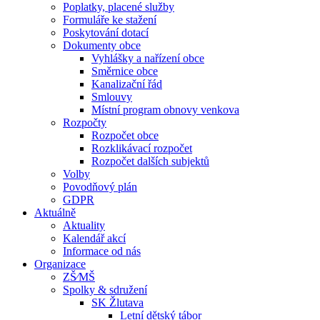
Poplatky, placené služby
Formuláře ke stažení
Poskytování dotací
Dokumenty obce
Vyhlášky a nařízení obce
Směrnice obce
Kanalizační řád
Smlouvy
Místní program obnovy venkova
Rozpočty
Rozpočet obce
Rozklikávací rozpočet
Rozpočet dalších subjektů
Volby
Povodňový plán
GDPR
Aktuálně
Aktuality
Kalendář akcí
Informace od nás
Organizace
ZŠ⁄MŠ
Spolky & sdružení
SK Žlutava
Letní dětský tábor