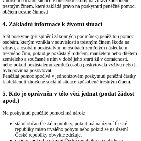
Zhoršení sociální situace v důsledku škody na zdraví způsobené
trestným činem, které zakládá právo na poskytnutí peněžité pomoci
obětem trestné činnosti
4. Základní informace k životní situaci
Stát poskytne (při splnění zákonných podmínek) peněžitou pomoc
osobám, kterým vznikla v souvislosti s trestným činem škoda na
zdraví, a osobám pozůstalým po osobách zemřelým následkem
trestného činu, pokud je pozůstalý rodičem, manželem nebo dítětem
zemřelého a současně s ním v době jeho smrti žil v domácnosti,
nebo pokud pozůstalému zemřelá osoba poskytovala výživu nebo ji
byla povinna poskytovat.
Peněžitá pomoc spočívá v jednorázovém poskytnutí peněžní částky
k překlenutí zhoršené sociální situace způsobené trestným činem.
5. Kdo je oprávněn v této věci jednat (podat žádost
apod.)
Na poskytnutí peněžité pomoci má nárok:
státní občan České republiky, pokud má na území České
republiky místo trvalého pobytu nebo pokud se na území
České republiky obvykle zdržuje,
cizinec, pokud na území České republiky v souladu se