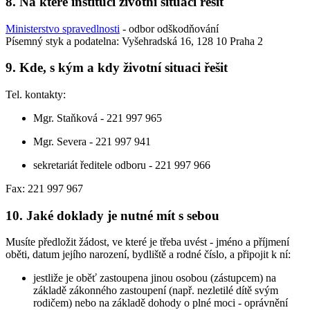
8. Na které instituci životní situaci řešit
Ministerstvo spravedlnosti
- odbor odškodňování
Písemný styk a podatelna: Vyšehradská 16, 128 10 Praha 2
9. Kde, s kým a kdy životní situaci řešit
Tel. kontakty:
Mgr. Staňková - 221 997 965
Mgr. Severa - 221 997 941
sekretariát ředitele odboru - 221 997 966
Fax: 221 997 967
10. Jaké doklady je nutné mít s sebou
Musíte předložit žádost, ve které je třeba uvést - jméno a příjmení
oběti, datum jejího narození, bydliště a rodné číslo, a připojit k ní:
jestliže je oběť zastoupena jinou osobou (zástupcem) na
základě zákonného zastoupení (např. nezletilé dítě svým
rodičem) nebo na základě dohody o plné moci - oprávnění